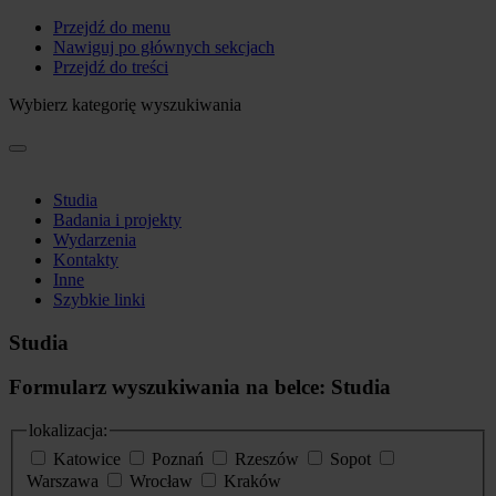
Przejdź do menu
Nawiguj po głównych sekcjach
Przejdź do treści
Wybierz kategorię wyszukiwania
Studia
Badania i projekty
Wydarzenia
Kontakty
Inne
Szybkie linki
Studia
Formularz wyszukiwania na belce: Studia
lokalizacja:
Katowice
Poznań
Rzeszów
Sopot
Warszawa
Wrocław
Kraków