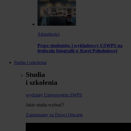
Aktualności
Prace studentów i wykładowcy USWPS na
festiwalu fotografii w Korei Południowej
Studia i szkolenia
Studia
i szkolenia
wydziały Uniwersytetu SWPS
Jakie studia wybrać?
Zapraszamy na Drzwi Otwarte