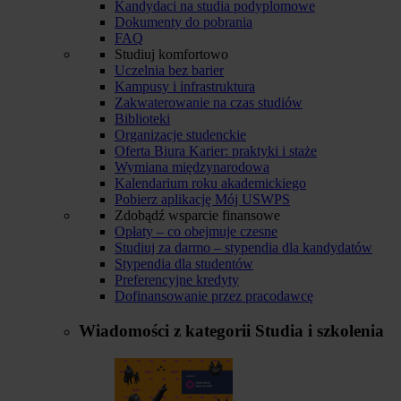
Kandydaci na studia podyplomowe
Dokumenty do pobrania
FAQ
Studiuj komfortowo
Uczelnia bez barier
Kampusy i infrastruktura
Zakwaterowanie na czas studiów
Biblioteki
Organizacje studenckie
Oferta Biura Karier: praktyki i staże
Wymiana międzynarodowa
Kalendarium roku akademickiego
Pobierz aplikację Mój USWPS
Zdobądź wsparcie finansowe
Opłaty – co obejmuje czesne
Studiuj za darmo – stypendia dla kandydatów
Stypendia dla studentów
Preferencyjne kredyty
Dofinansowanie przez pracodawcę
Wiadomości z kategorii
Studia i szkolenia