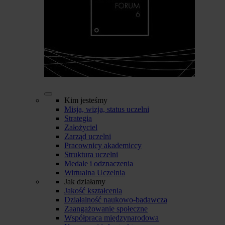
Kim jesteśmy
Misja, wizja, status uczelni
Strategia
Założyciel
Zarząd uczelni
Pracownicy akademiccy
Struktura uczelni
Medale i odznaczenia
Wirtualna Uczelnia
Jak działamy
Jakość kształcenia
Działalność naukowo-badawcza
Zaangażowanie społeczne
Współpraca międzynarodowa