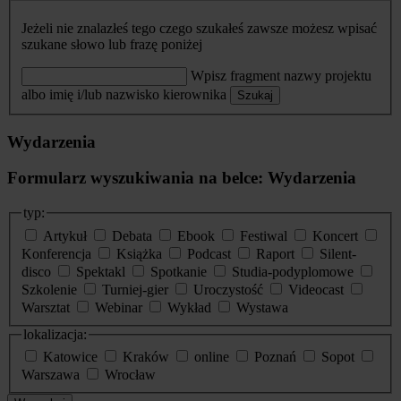
Jeżeli nie znalazłeś tego czego szukałeś zawsze możesz wpisać
szukane słowo lub frazę poniżej
Wpisz fragment nazwy projektu
albo imię i/lub nazwisko kierownika
Szukaj
Wydarzenia
Formularz wyszukiwania na belce: Wydarzenia
typ:
Artykuł
Debata
Ebook
Festiwal
Koncert
Konferencja
Książka
Podcast
Raport
Silent-
disco
Spektakl
Spotkanie
Studia-podyplomowe
Szkolenie
Turniej-gier
Uroczystość
Videocast
Warsztat
Webinar
Wykład
Wystawa
lokalizacja:
Katowice
Kraków
online
Poznań
Sopot
Warszawa
Wrocław