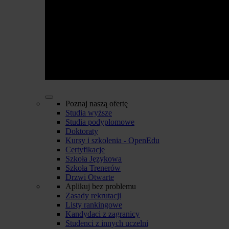
Poznaj naszą ofertę
Studia wyższe
Studia podyplomowe
Doktoraty
Kursy i szkolenia - OpenEdu
Certyfikacje
Szkoła Językowa
Szkoła Trenerów
Drzwi Otwarte
Aplikuj bez problemu
Zasady rekrutacji
Listy rankingowe
Kandydaci z zagranicy
Studenci z innych uczelni