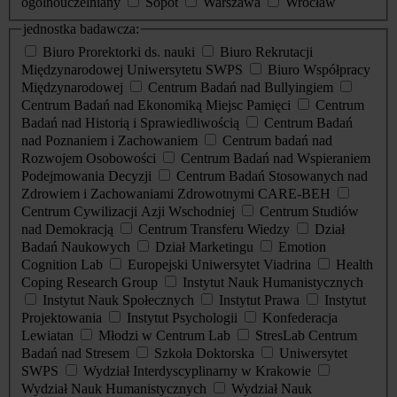
ogólnouczelniany
Sopot
Warszawa
Wrocław
jednostka badawcza:
Biuro Prorektorki ds. nauki
Biuro Rekrutacji
Międzynarodowej Uniwersytetu SWPS
Biuro Współpracy
Międzynarodowej
Centrum Badań nad Bullyingiem
Centrum Badań nad Ekonomiką Miejsc Pamięci
Centrum
Badań nad Historią i Sprawiedliwością
Centrum Badań
nad Poznaniem i Zachowaniem
Centrum badań nad
Rozwojem Osobowości
Centrum Badań nad Wspieraniem
Podejmowania Decyzji
Centrum Badań Stosowanych nad
Zdrowiem i Zachowaniami Zdrowotnymi CARE-BEH
Centrum Cywilizacji Azji Wschodniej
Centrum Studiów
nad Demokracją
Centrum Transferu Wiedzy
Dział
Badań Naukowych
Dział Marketingu
Emotion
Cognition Lab
Europejski Uniwersytet Viadrina
Health
Coping Research Group
Instytut Nauk Humanistycznych
Instytut Nauk Społecznych
Instytut Prawa
Instytut
Projektowania
Instytut Psychologii
Konfederacja
Lewiatan
Młodzi w Centrum Lab
StresLab Centrum
Badań nad Stresem
Szkoła Doktorska
Uniwersytet
SWPS
Wydział Interdyscyplinarny w Krakowie
Wydział Nauk Humanistycznych
Wydział Nauk