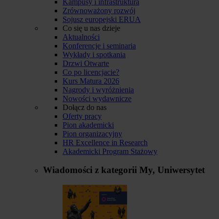
Kampusy i infrastruktura
Zrównoważony rozwój
Sojusz europejski ERUA
Co się u nas dzieje
Aktualności
Konferencje i seminaria
Wykłady i spotkania
Drzwi Otwarte
Co po licencjacie?
Kurs Matura 2026
Nagrody i wyróżnienia
Nowości wydawnicze
Dołącz do nas
Oferty pracy
Pion akademicki
Pion organizacyjny
HR Excellence in Research
Akademicki Program Stażowy
Wiadomości z kategorii
My, Uniwersytet