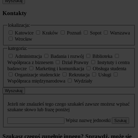
Wyszukaj
Kontakty
lokalizacja:
Katowice
Kraków
Poznań
Sopot
Warszawa
Wrocław
kategoria:
Administracja
Badania i rozwój
Biblioteka
Współpraca z biznesem
Dział Prawny
Instytuty i centra
badawcze
Marketing i komunikacja
Obsługa studenta
Organizacje studenckie
Rekrutacja
Usługi
Współpraca międzynarodowa
Wydziały
Wyszukaj
Jeżeli nie znalazłeś tego czego szukałeś zawsze możesz wpisać
szukane słowo lub frazę poniżej
Wpisz nazwę jednostki
Szukaj
Szukasz czegoś zupełnie innego? Sprawdź, może się