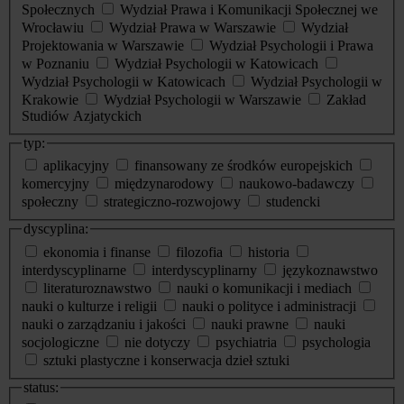
Społecznych
Wydział Prawa i Komunikacji Społecznej we
Wrocławiu
Wydział Prawa w Warszawie
Wydział
Projektowania w Warszawie
Wydział Psychologii i Prawa
w Poznaniu
Wydział Psychologii w Katowicach
Wydział Psychologii w Katowicach
Wydział Psychologii w
Krakowie
Wydział Psychologii w Warszawie
Zakład
Studiów Azjatyckich
typ:
aplikacyjny
finansowany ze środków europejskich
komercyjny
międzynarodowy
naukowo-badawczy
społeczny
strategiczno-rozwojowy
studencki
dyscyplina:
ekonomia i finanse
filozofia
historia
interdyscyplinarne
interdyscyplinarny
językoznawstwo
literaturoznawstwo
nauki o komunikacji i mediach
nauki o kulturze i religii
nauki o polityce i administracji
nauki o zarządzaniu i jakości
nauki prawne
nauki
socjologiczne
nie dotyczy
psychiatria
psychologia
sztuki plastyczne i konserwacja dzieł sztuki
status: