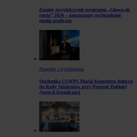
Znamy zwyciężczynie programu „Głowa się
rusza” 2026 – zapraszamy na bezpłatne
studia graficzne
Nagrody i wyróżnienia
Studentka USWPS Maria Komędera dołącza
do Rady Studentów przy Prezesie Polskiej
Agencji Kosmicznej