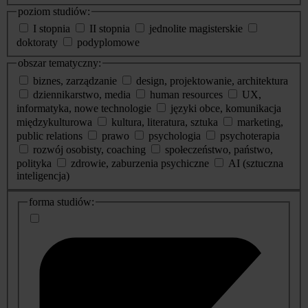
poziom studiów:
I stopnia
II stopnia
jednolite magisterskie
doktoraty
podyplomowe
obszar tematyczny:
biznes, zarządzanie
design, projektowanie, architektura
dziennikarstwo, media
human resources
UX,
informatyka, nowe technologie
języki obce, komunikacja
międzykulturowa
kultura, literatura, sztuka
marketing,
public relations
prawo
psychologia
psychoterapia
rozwój osobisty, coaching
społeczeństwo, państwo,
polityka
zdrowie, zaburzenia psychiczne
AI (sztuczna
inteligencja)
dodatkowe
forma studiów:
informacje
o
studiach