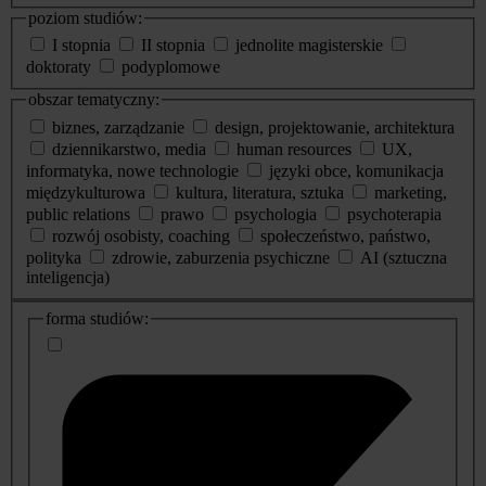
poziom studiów:
I stopnia
II stopnia
jednolite magisterskie
doktoraty
podyplomowe
obszar tematyczny:
biznes, zarządzanie
design, projektowanie, architektura
dziennikarstwo, media
human resources
UX,
informatyka, nowe technologie
języki obce, komunikacja
międzykulturowa
kultura, literatura, sztuka
marketing,
public relations
prawo
psychologia
psychoterapia
rozwój osobisty, coaching
społeczeństwo, państwo,
polityka
zdrowie, zaburzenia psychiczne
AI (sztuczna
inteligencja)
dodatkowe
forma studiów:
informacje
o
studiach