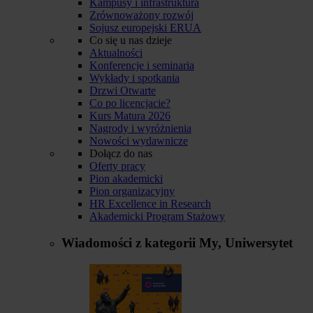
Kampusy i infrastruktura
Zrównoważony rozwój
Sojusz europejski ERUA
Co się u nas dzieje
Aktualności
Konferencje i seminaria
Wykłady i spotkania
Drzwi Otwarte
Co po licencjacie?
Kurs Matura 2026
Nagrody i wyróżnienia
Nowości wydawnicze
Dołącz do nas
Oferty pracy
Pion akademicki
Pion organizacyjny
HR Excellence in Research
Akademicki Program Stażowy
Wiadomości z kategorii
My, Uniwersytet