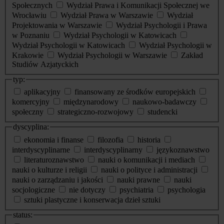
Społecznych
Wydział Prawa i Komunikacji Społecznej we
Wrocławiu
Wydział Prawa w Warszawie
Wydział
Projektowania w Warszawie
Wydział Psychologii i Prawa
w Poznaniu
Wydział Psychologii w Katowicach
Wydział Psychologii w Katowicach
Wydział Psychologii w
Krakowie
Wydział Psychologii w Warszawie
Zakład
Studiów Azjatyckich
typ:
aplikacyjny
finansowany ze środków europejskich
komercyjny
międzynarodowy
naukowo-badawczy
społeczny
strategiczno-rozwojowy
studencki
dyscyplina:
ekonomia i finanse
filozofia
historia
interdyscyplinarne
interdyscyplinarny
językoznawstwo
literaturoznawstwo
nauki o komunikacji i mediach
nauki o kulturze i religii
nauki o polityce i administracji
nauki o zarządzaniu i jakości
nauki prawne
nauki
socjologiczne
nie dotyczy
psychiatria
psychologia
sztuki plastyczne i konserwacja dzieł sztuki
status: