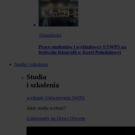
Aktualności
Prace studentów i wykładowcy USWPS na
festiwalu fotografii w Korei Południowej
Studia i szkolenia
Studia
i szkolenia
wydziały Uniwersytetu SWPS
Jakie studia wybrać?
Zapraszamy na Drzwi Otwarte