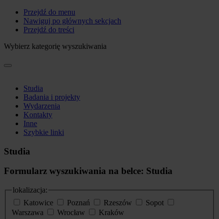
Przejdź do menu
Nawiguj po głównych sekcjach
Przejdź do treści
Wybierz kategorię wyszukiwania
Studia
Badania i projekty
Wydarzenia
Kontakty
Inne
Szybkie linki
Studia
Formularz wyszukiwania na belce: Studia
lokalizacja:
Katowice
Poznań
Rzeszów
Sopot
Warszawa
Wrocław
Kraków