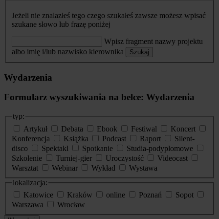
Jeżeli nie znalazłeś tego czego szukałeś zawsze możesz wpisać
szukane słowo lub frazę poniżej
Wpisz fragment nazwy projektu
albo imię i/lub nazwisko kierownika
Szukaj
Wydarzenia
Formularz wyszukiwania na belce: Wydarzenia
typ:
Artykuł
Debata
Ebook
Festiwal
Koncert
Konferencja
Książka
Podcast
Raport
Silent-
disco
Spektakl
Spotkanie
Studia-podyplomowe
Szkolenie
Turniej-gier
Uroczystość
Videocast
Warsztat
Webinar
Wykład
Wystawa
lokalizacja:
Katowice
Kraków
online
Poznań
Sopot
Warszawa
Wrocław