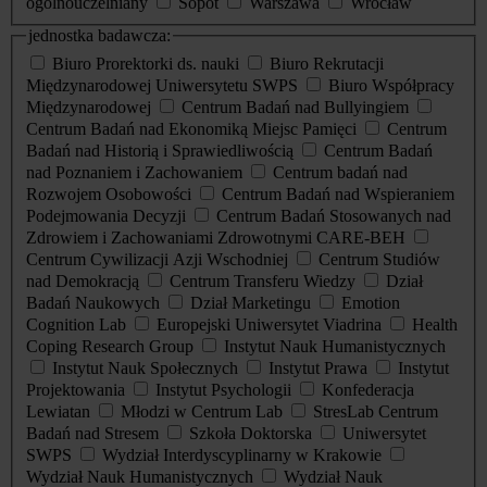
ogólnouczelniany
Sopot
Warszawa
Wrocław
jednostka badawcza:
Biuro Prorektorki ds. nauki
Biuro Rekrutacji
Międzynarodowej Uniwersytetu SWPS
Biuro Współpracy
Międzynarodowej
Centrum Badań nad Bullyingiem
Centrum Badań nad Ekonomiką Miejsc Pamięci
Centrum
Badań nad Historią i Sprawiedliwością
Centrum Badań
nad Poznaniem i Zachowaniem
Centrum badań nad
Rozwojem Osobowości
Centrum Badań nad Wspieraniem
Podejmowania Decyzji
Centrum Badań Stosowanych nad
Zdrowiem i Zachowaniami Zdrowotnymi CARE-BEH
Centrum Cywilizacji Azji Wschodniej
Centrum Studiów
nad Demokracją
Centrum Transferu Wiedzy
Dział
Badań Naukowych
Dział Marketingu
Emotion
Cognition Lab
Europejski Uniwersytet Viadrina
Health
Coping Research Group
Instytut Nauk Humanistycznych
Instytut Nauk Społecznych
Instytut Prawa
Instytut
Projektowania
Instytut Psychologii
Konfederacja
Lewiatan
Młodzi w Centrum Lab
StresLab Centrum
Badań nad Stresem
Szkoła Doktorska
Uniwersytet
SWPS
Wydział Interdyscyplinarny w Krakowie
Wydział Nauk Humanistycznych
Wydział Nauk