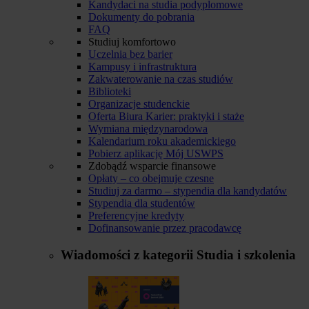
Kandydaci na studia podyplomowe
Dokumenty do pobrania
FAQ
Studiuj komfortowo
Uczelnia bez barier
Kampusy i infrastruktura
Zakwaterowanie na czas studiów
Biblioteki
Organizacje studenckie
Oferta Biura Karier: praktyki i staże
Wymiana międzynarodowa
Kalendarium roku akademickiego
Pobierz aplikację Mój USWPS
Zdobądź wsparcie finansowe
Opłaty – co obejmuje czesne
Studiuj za darmo – stypendia dla kandydatów
Stypendia dla studentów
Preferencyjne kredyty
Dofinansowanie przez pracodawcę
Wiadomości z kategorii
Studia i szkolenia