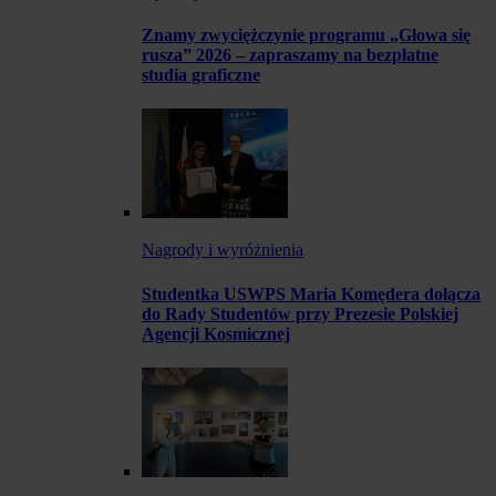
Znamy zwyciężczynie programu „Głowa się
rusza” 2026 – zapraszamy na bezpłatne
studia graficzne
Nagrody i wyróżnienia
Studentka USWPS Maria Komędera dołącza
do Rady Studentów przy Prezesie Polskiej
Agencji Kosmicznej