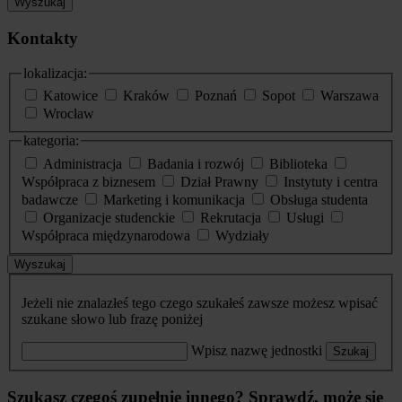
Wyszukaj
Kontakty
lokalizacja:
Katowice
Kraków
Poznań
Sopot
Warszawa
Wrocław
kategoria:
Administracja
Badania i rozwój
Biblioteka
Współpraca z biznesem
Dział Prawny
Instytuty i centra
badawcze
Marketing i komunikacja
Obsługa studenta
Organizacje studenckie
Rekrutacja
Usługi
Współpraca międzynarodowa
Wydziały
Wyszukaj
Jeżeli nie znalazłeś tego czego szukałeś zawsze możesz wpisać
szukane słowo lub frazę poniżej
Wpisz nazwę jednostki
Szukaj
Szukasz czegoś zupełnie innego? Sprawdź, może się