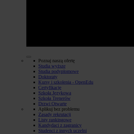
Poznaj naszą ofertę
Studia wyższe
Studia podyplomowe
Doktoraty
Kursy i szkolenia - OpenEdu
Certyfikacje
Szkoła Językowa
Szkoła Trenerów
Drzwi Otwarte
Aplikuj bez problemu
Zasady rekrutacji
Listy rankingowe
Kandydaci z zagranicy
Studenci z innych uczelni