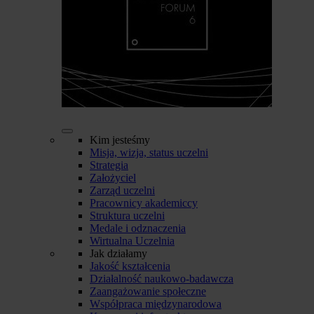
Kim jesteśmy
Misja, wizja, status uczelni
Strategia
Założyciel
Zarząd uczelni
Pracownicy akademiccy
Struktura uczelni
Medale i odznaczenia
Wirtualna Uczelnia
Jak działamy
Jakość kształcenia
Działalność naukowo-badawcza
Zaangażowanie społeczne
Współpraca międzynarodowa