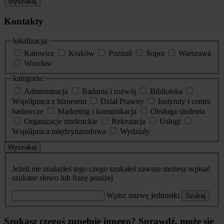
Wyszukaj
Kontakty
lokalizacja:
Katowice
Kraków
Poznań
Sopot
Warszawa
Wrocław
kategoria:
Administracja
Badania i rozwój
Biblioteka
Współpraca z biznesem
Dział Prawny
Instytuty i centra
badawcze
Marketing i komunikacja
Obsługa studenta
Organizacje studenckie
Rekrutacja
Usługi
Współpraca międzynarodowa
Wydziały
Wyszukaj
Jeżeli nie znalazłeś tego czego szukałeś zawsze możesz wpisać
szukane słowo lub frazę poniżej
Wpisz nazwę jednostki
Szukaj
Szukasz czegoś zupełnie innego? Sprawdź, może się