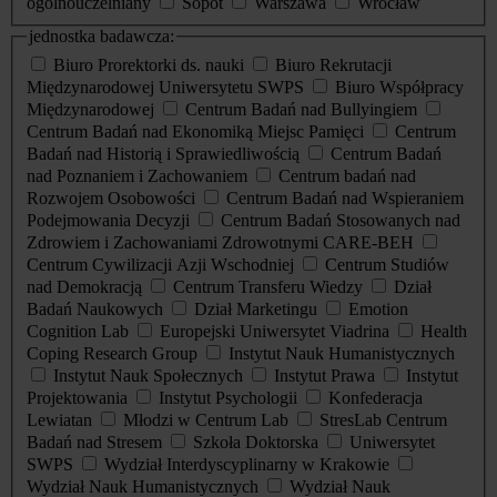
ogólnouczelniany
Sopot
Warszawa
Wrocław
jednostka badawcza:
Biuro Prorektorki ds. nauki
Biuro Rekrutacji
Międzynarodowej Uniwersytetu SWPS
Biuro Współpracy
Międzynarodowej
Centrum Badań nad Bullyingiem
Centrum Badań nad Ekonomiką Miejsc Pamięci
Centrum
Badań nad Historią i Sprawiedliwością
Centrum Badań
nad Poznaniem i Zachowaniem
Centrum badań nad
Rozwojem Osobowości
Centrum Badań nad Wspieraniem
Podejmowania Decyzji
Centrum Badań Stosowanych nad
Zdrowiem i Zachowaniami Zdrowotnymi CARE-BEH
Centrum Cywilizacji Azji Wschodniej
Centrum Studiów
nad Demokracją
Centrum Transferu Wiedzy
Dział
Badań Naukowych
Dział Marketingu
Emotion
Cognition Lab
Europejski Uniwersytet Viadrina
Health
Coping Research Group
Instytut Nauk Humanistycznych
Instytut Nauk Społecznych
Instytut Prawa
Instytut
Projektowania
Instytut Psychologii
Konfederacja
Lewiatan
Młodzi w Centrum Lab
StresLab Centrum
Badań nad Stresem
Szkoła Doktorska
Uniwersytet
SWPS
Wydział Interdyscyplinarny w Krakowie
Wydział Nauk Humanistycznych
Wydział Nauk