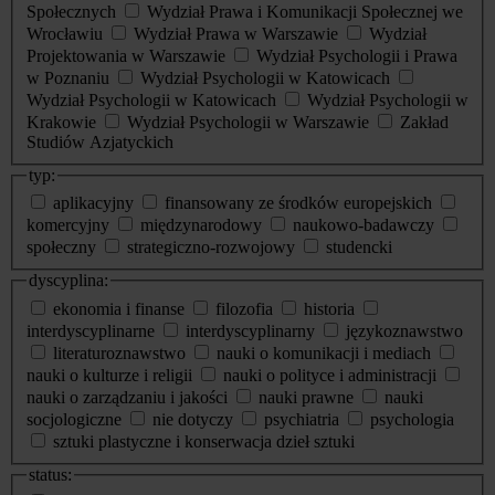
Społecznych
Wydział Prawa i Komunikacji Społecznej we
Wrocławiu
Wydział Prawa w Warszawie
Wydział
Projektowania w Warszawie
Wydział Psychologii i Prawa
w Poznaniu
Wydział Psychologii w Katowicach
Wydział Psychologii w Katowicach
Wydział Psychologii w
Krakowie
Wydział Psychologii w Warszawie
Zakład
Studiów Azjatyckich
typ:
aplikacyjny
finansowany ze środków europejskich
komercyjny
międzynarodowy
naukowo-badawczy
społeczny
strategiczno-rozwojowy
studencki
dyscyplina:
ekonomia i finanse
filozofia
historia
interdyscyplinarne
interdyscyplinarny
językoznawstwo
literaturoznawstwo
nauki o komunikacji i mediach
nauki o kulturze i religii
nauki o polityce i administracji
nauki o zarządzaniu i jakości
nauki prawne
nauki
socjologiczne
nie dotyczy
psychiatria
psychologia
sztuki plastyczne i konserwacja dzieł sztuki
status: