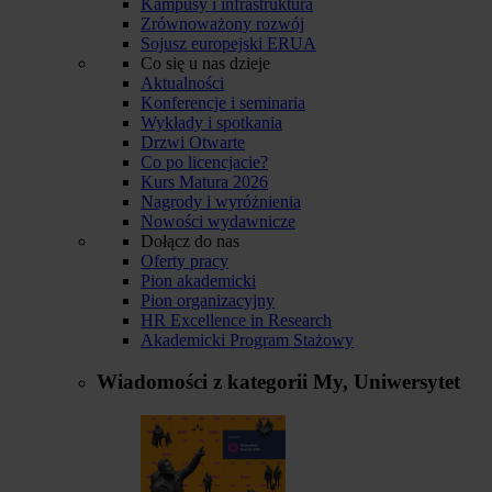
Kampusy i infrastruktura
Zrównoważony rozwój
Sojusz europejski ERUA
Co się u nas dzieje
Aktualności
Konferencje i seminaria
Wykłady i spotkania
Drzwi Otwarte
Co po licencjacie?
Kurs Matura 2026
Nagrody i wyróżnienia
Nowości wydawnicze
Dołącz do nas
Oferty pracy
Pion akademicki
Pion organizacyjny
HR Excellence in Research
Akademicki Program Stażowy
Wiadomości z kategorii
My, Uniwersytet