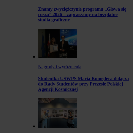
Znamy zwyciężczynie programu „Głowa się
rusza” 2026 – zapraszamy na bezpłatne
studia graficzne
Nagrody i wyróżnienia
Studentka USWPS Maria Komędera dołącza
do Rady Studentów przy Prezesie Polskiej
Agencji Kosmicznej