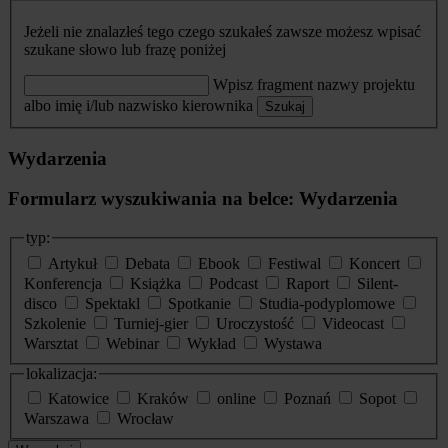
Jeżeli nie znalazłeś tego czego szukałeś zawsze możesz wpisać
szukane słowo lub frazę poniżej
Wpisz fragment nazwy projektu
albo imię i/lub nazwisko kierownika
Szukaj
Wydarzenia
Formularz wyszukiwania na belce: Wydarzenia
typ:
Artykuł
Debata
Ebook
Festiwal
Koncert
Konferencja
Książka
Podcast
Raport
Silent-
disco
Spektakl
Spotkanie
Studia-podyplomowe
Szkolenie
Turniej-gier
Uroczystość
Videocast
Warsztat
Webinar
Wykład
Wystawa
lokalizacja:
Katowice
Kraków
online
Poznań
Sopot
Warszawa
Wrocław