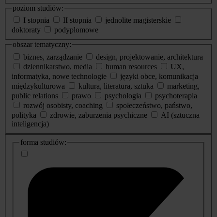
poziom studiów:
I stopnia
II stopnia
jednolite magisterskie
doktoraty
podyplomowe
obszar tematyczny:
biznes, zarządzanie
design, projektowanie, architektura
dziennikarstwo, media
human resources
UX,
informatyka, nowe technologie
języki obce, komunikacja
międzykulturowa
kultura, literatura, sztuka
marketing,
public relations
prawo
psychologia
psychoterapia
rozwój osobisty, coaching
społeczeństwo, państwo,
polityka
zdrowie, zaburzenia psychiczne
AI (sztuczna
inteligencja)
dodatkowe
forma studiów:
informacje
o
studiach