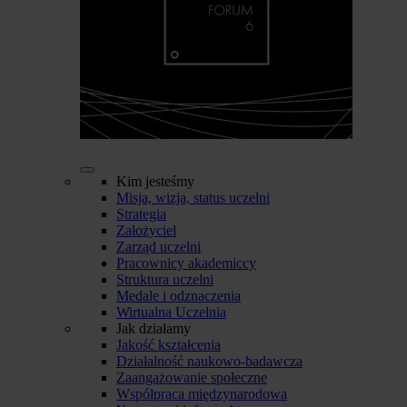
Kim jesteśmy
Misja, wizja, status uczelni
Strategia
Założyciel
Zarząd uczelni
Pracownicy akademiccy
Struktura uczelni
Medale i odznaczenia
Wirtualna Uczelnia
Jak działamy
Jakość kształcenia
Działalność naukowo-badawcza
Zaangażowanie społeczne
Współpraca międzynarodowa