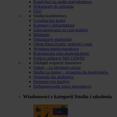
Kandydaci na studia podyplomowe
Dokumenty do pobrania
FAQ
Studiuj komfortowo
Uczelnia bez barier
Kampusy i infrastruktura
Zakwaterowanie na czas studiów
Biblioteki
Organizacje studenckie
Oferta Biura Karier: praktyki i staże
Wymiana międzynarodowa
Kalendarium roku akademickiego
Pobierz aplikację Mój USWPS
Zdobądź wsparcie finansowe
Opłaty – co obejmuje czesne
Studiuj za darmo – stypendia dla kandydatów
Stypendia dla studentów
Preferencyjne kredyty
Dofinansowanie przez pracodawcę
Wiadomości z kategorii
Studia i szkolenia