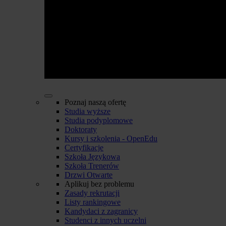
Poznaj naszą ofertę
Studia wyższe
Studia podyplomowe
Doktoraty
Kursy i szkolenia - OpenEdu
Certyfikacje
Szkoła Językowa
Szkoła Trenerów
Drzwi Otwarte
Aplikuj bez problemu
Zasady rekrutacji
Listy rankingowe
Kandydaci z zagranicy
Studenci z innych uczelni