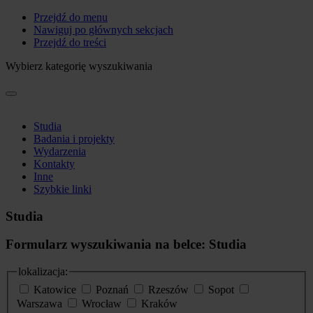
Przejdź do menu
Nawiguj po głównych sekcjach
Przejdź do treści
Wybierz kategorię wyszukiwania
Studia
Badania i projekty
Wydarzenia
Kontakty
Inne
Szybkie linki
Studia
Formularz wyszukiwania na belce: Studia
lokalizacja:
Katowice
Poznań
Rzeszów
Sopot
Warszawa
Wrocław
Kraków