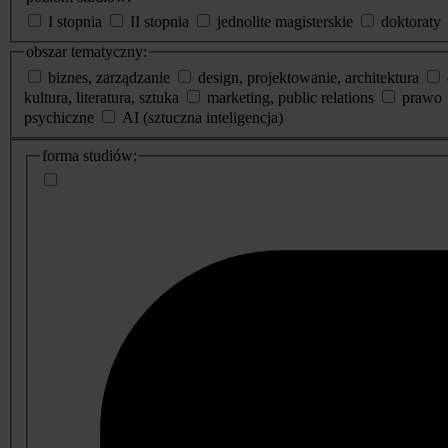
I stopnia
II stopnia
jednolite magisterskie
doktoraty
obszar tematyczny:
biznes, zarządzanie
design, projektowanie, architektura
kultura, literatura, sztuka
marketing, public relations
prawo
psychiczne
AI (sztuczna inteligencja)
dodatkowe
forma studiów:
informacje
o
studiach