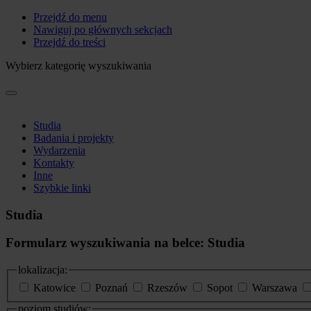
Przejdź do menu
Nawiguj po głównych sekcjach
Przejdź do treści
Wybierz kategorię wyszukiwania
Studia
Badania i projekty
Wydarzenia
Kontakty
Inne
Szybkie linki
Studia
Formularz wyszukiwania na belce: Studia
lokalizacja:
Katowice
Poznań
Rzeszów
Sopot
Warszawa
poziom studiów: