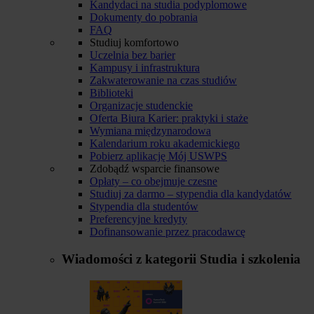
Kandydaci na studia podyplomowe
Dokumenty do pobrania
FAQ
Studiuj komfortowo
Uczelnia bez barier
Kampusy i infrastruktura
Zakwaterowanie na czas studiów
Biblioteki
Organizacje studenckie
Oferta Biura Karier: praktyki i staże
Wymiana międzynarodowa
Kalendarium roku akademickiego
Pobierz aplikację Mój USWPS
Zdobądź wsparcie finansowe
Opłaty – co obejmuje czesne
Studiuj za darmo – stypendia dla kandydatów
Stypendia dla studentów
Preferencyjne kredyty
Dofinansowanie przez pracodawcę
Wiadomości z kategorii
Studia i szkolenia