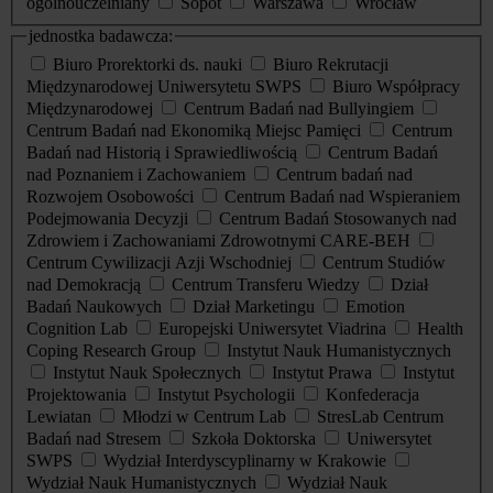
ogólnouczelniany
Sopot
Warszawa
Wrocław
jednostka badawcza:
Biuro Prorektorki ds. nauki
Biuro Rekrutacji
Międzynarodowej Uniwersytetu SWPS
Biuro Współpracy
Międzynarodowej
Centrum Badań nad Bullyingiem
Centrum Badań nad Ekonomiką Miejsc Pamięci
Centrum
Badań nad Historią i Sprawiedliwością
Centrum Badań
nad Poznaniem i Zachowaniem
Centrum badań nad
Rozwojem Osobowości
Centrum Badań nad Wspieraniem
Podejmowania Decyzji
Centrum Badań Stosowanych nad
Zdrowiem i Zachowaniami Zdrowotnymi CARE-BEH
Centrum Cywilizacji Azji Wschodniej
Centrum Studiów
nad Demokracją
Centrum Transferu Wiedzy
Dział
Badań Naukowych
Dział Marketingu
Emotion
Cognition Lab
Europejski Uniwersytet Viadrina
Health
Coping Research Group
Instytut Nauk Humanistycznych
Instytut Nauk Społecznych
Instytut Prawa
Instytut
Projektowania
Instytut Psychologii
Konfederacja
Lewiatan
Młodzi w Centrum Lab
StresLab Centrum
Badań nad Stresem
Szkoła Doktorska
Uniwersytet
SWPS
Wydział Interdyscyplinarny w Krakowie
Wydział Nauk Humanistycznych
Wydział Nauk