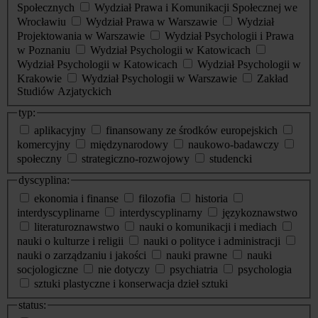
Społecznych
Wydział Prawa i Komunikacji Społecznej we
Wrocławiu
Wydział Prawa w Warszawie
Wydział
Projektowania w Warszawie
Wydział Psychologii i Prawa
w Poznaniu
Wydział Psychologii w Katowicach
Wydział Psychologii w Katowicach
Wydział Psychologii w
Krakowie
Wydział Psychologii w Warszawie
Zakład
Studiów Azjatyckich
typ:
aplikacyjny
finansowany ze środków europejskich
komercyjny
międzynarodowy
naukowo-badawczy
społeczny
strategiczno-rozwojowy
studencki
dyscyplina:
ekonomia i finanse
filozofia
historia
interdyscyplinarne
interdyscyplinarny
językoznawstwo
literaturoznawstwo
nauki o komunikacji i mediach
nauki o kulturze i religii
nauki o polityce i administracji
nauki o zarządzaniu i jakości
nauki prawne
nauki
socjologiczne
nie dotyczy
psychiatria
psychologia
sztuki plastyczne i konserwacja dzieł sztuki
status: