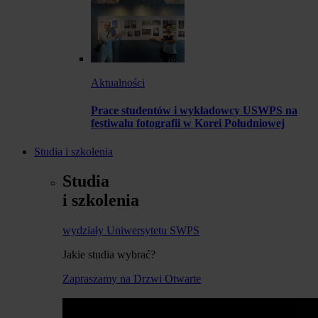
Aktualności
Prace studentów i wykładowcy USWPS na
festiwalu fotografii w Korei Południowej
Studia i szkolenia
Studia
i szkolenia
wydziały Uniwersytetu SWPS
Jakie studia wybrać?
Zapraszamy na Drzwi Otwarte