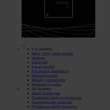
Kim jesteśmy
Misja, wizja, status uczelni
Strategia
Założyciel
Zarząd uczelni
Pracownicy akademiccy
Struktura uczelni
Medale i odznaczenia
Wirtualna Uczelnia
Jak działamy
Jakość kształcenia
Działalność naukowo-badawcza
Zaangażowanie społeczne
Współpraca międzynarodowa