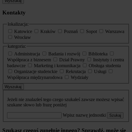
Wyszukaj
Kontakty
lokalizacja:
Katowice
Kraków
Poznań
Sopot
Warszawa
Wrocław
kategoria:
Administracja
Badania i rozwój
Biblioteka
Współpraca z biznesem
Dział Prawny
Instytuty i centra
badawcze
Marketing i komunikacja
Obsługa studenta
Organizacje studenckie
Rekrutacja
Usługi
Współpraca międzynarodowa
Wydziały
Wyszukaj
Jeżeli nie znalazłeś tego czego szukałeś zawsze możesz wpisać
szukane słowo lub frazę poniżej
Wpisz nazwę jednostki
Szukaj
Szukasz czegoś zupełnie innego? Sprawdź, może się