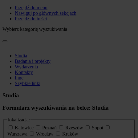
Przejdź do menu
Nawiguj po głównych sekcjach
Przejdź do treści
Wybierz kategorię wyszukiwania
Studia
Badania i projekty
Wydarzenia
Kontakty
Inne
Szybkie linki
Studia
Formularz wyszukiwania na belce: Studia
lokalizacja:
Katowice
Poznań
Rzeszów
Sopot
Warszawa
Wrocław
Kraków