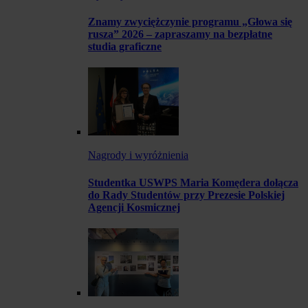
Znamy zwyciężczynie programu „Głowa się
rusza” 2026 – zapraszamy na bezpłatne
studia graficzne
Nagrody i wyróżnienia
Studentka USWPS Maria Komędera dołącza
do Rady Studentów przy Prezesie Polskiej
Agencji Kosmicznej