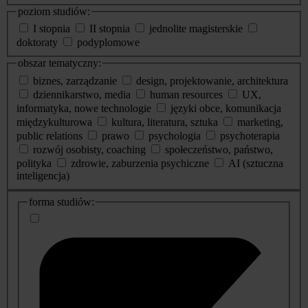
poziom studiów:
I stopnia
II stopnia
jednolite magisterskie
doktoraty
podyplomowe
obszar tematyczny:
biznes, zarządzanie
design, projektowanie, architektura
dziennikarstwo, media
human resources
UX,
informatyka, nowe technologie
języki obce, komunikacja
międzykulturowa
kultura, literatura, sztuka
marketing,
public relations
prawo
psychologia
psychoterapia
rozwój osobisty, coaching
społeczeństwo, państwo,
polityka
zdrowie, zaburzenia psychiczne
AI (sztuczna
inteligencja)
dodatkowe
forma studiów:
informacje
o
studiach