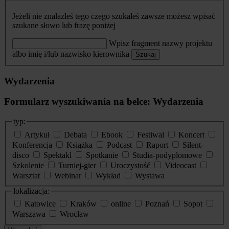
Jeżeli nie znalazłeś tego czego szukałeś zawsze możesz wpisać
szukane słowo lub frazę poniżej
Wpisz fragment nazwy projektu
albo imię i/lub nazwisko kierownika
Szukaj
Wydarzenia
Formularz wyszukiwania na belce: Wydarzenia
typ:
Artykuł
Debata
Ebook
Festiwal
Koncert
Konferencja
Książka
Podcast
Raport
Silent-
disco
Spektakl
Spotkanie
Studia-podyplomowe
Szkolenie
Turniej-gier
Uroczystość
Videocast
Warsztat
Webinar
Wykład
Wystawa
lokalizacja:
Katowice
Kraków
online
Poznań
Sopot
Warszawa
Wrocław