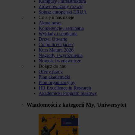
Kampusy i infrastruktura
Zrównoważony rozwój
Sojusz europejski ERUA
Co się u nas dzieje
Aktualności
Konferencje i seminaria
Wykłady i spotkania
Drzwi Otwarte
Co po licencjacie?
Kurs Matura 2026
Nagrody i wyróżnienia
Nowości wydawnicze
Dołącz do nas
Oferty pracy
Pion akademicki
Pion organizacyjny
HR Excellence in Research
Akademicki Program Stażowy
Wiadomości z kategorii
My, Uniwersytet