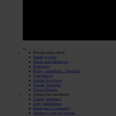
Poznaj naszą ofertę
Studia wyższe
Studia podyplomowe
Doktoraty
Kursy i szkolenia - OpenEdu
Certyfikacje
Szkoła Językowa
Szkoła Trenerów
Drzwi Otwarte
Aplikuj bez problemu
Zasady rekrutacji
Listy rankingowe
Kandydaci z zagranicy
Studenci z innych uczelni