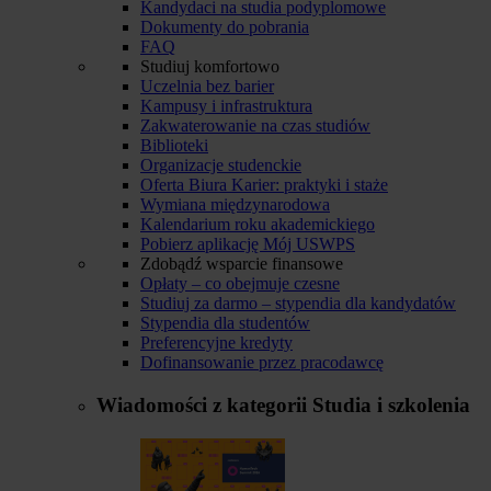
Kandydaci na studia podyplomowe
Dokumenty do pobrania
FAQ
Studiuj komfortowo
Uczelnia bez barier
Kampusy i infrastruktura
Zakwaterowanie na czas studiów
Biblioteki
Organizacje studenckie
Oferta Biura Karier: praktyki i staże
Wymiana międzynarodowa
Kalendarium roku akademickiego
Pobierz aplikację Mój USWPS
Zdobądź wsparcie finansowe
Opłaty – co obejmuje czesne
Studiuj za darmo – stypendia dla kandydatów
Stypendia dla studentów
Preferencyjne kredyty
Dofinansowanie przez pracodawcę
Wiadomości z kategorii
Studia i szkolenia