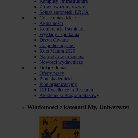
Kampusy i infrastruktura
Zrównoważony rozwój
Sojusz europejski ERUA
Co się u nas dzieje
Aktualności
Konferencje i seminaria
Wykłady i spotkania
Drzwi Otwarte
Co po licencjacie?
Kurs Matura 2026
Nagrody i wyróżnienia
Nowości wydawnicze
Dołącz do nas
Oferty pracy
Pion akademicki
Pion organizacyjny
HR Excellence in Research
Akademicki Program Stażowy
Wiadomości z kategorii
My, Uniwersytet