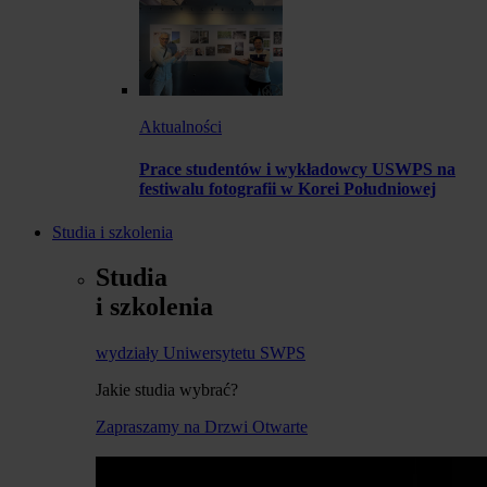
Aktualności
Prace studentów i wykładowcy USWPS na
festiwalu fotografii w Korei Południowej
Studia i szkolenia
Studia
i szkolenia
wydziały Uniwersytetu SWPS
Jakie studia wybrać?
Zapraszamy na Drzwi Otwarte