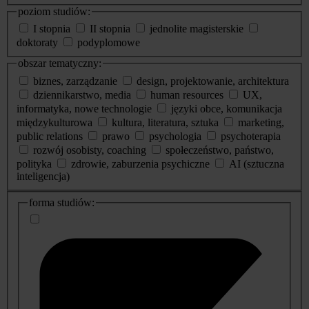
poziom studiów:
I stopnia
II stopnia
jednolite magisterskie
doktoraty
podyplomowe
obszar tematyczny:
biznes, zarządzanie
design, projektowanie, architektura
dziennikarstwo, media
human resources
UX,
informatyka, nowe technologie
języki obce, komunikacja
międzykulturowa
kultura, literatura, sztuka
marketing,
public relations
prawo
psychologia
psychoterapia
rozwój osobisty, coaching
społeczeństwo, państwo,
polityka
zdrowie, zaburzenia psychiczne
AI (sztuczna
inteligencja)
dodatkowe
forma studiów:
informacje
o
studiach