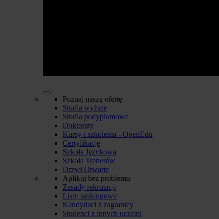
Poznaj naszą ofertę
Studia wyższe
Studia podyplomowe
Doktoraty
Kursy i szkolenia - OpenEdu
Certyfikacje
Szkoła Językowa
Szkoła Trenerów
Drzwi Otwarte
Aplikuj bez problemu
Zasady rekrutacji
Listy rankingowe
Kandydaci z zagranicy
Studenci z innych uczelni