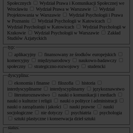
Społecznych
Wydział Prawa i Komunikacji Społecznej we
Wrocławiu
Wydział Prawa w Warszawie
Wydział
Projektowania w Warszawie
Wydział Psychologii i Prawa
w Poznaniu
Wydział Psychologii w Katowicach
Wydział Psychologii w Katowicach
Wydział Psychologii w
Krakowie
Wydział Psychologii w Warszawie
Zakład
Studiów Azjatyckich
typ:
aplikacyjny
finansowany ze środków europejskich
komercyjny
międzynarodowy
naukowo-badawczy
społeczny
strategiczno-rozwojowy
studencki
dyscyplina:
ekonomia i finanse
filozofia
historia
interdyscyplinarne
interdyscyplinarny
językoznawstwo
literaturoznawstwo
nauki o komunikacji i mediach
nauki o kulturze i religii
nauki o polityce i administracji
nauki o zarządzaniu i jakości
nauki prawne
nauki
socjologiczne
nie dotyczy
psychiatria
psychologia
sztuki plastyczne i konserwacja dzieł sztuki
status: