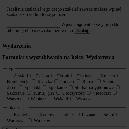
Jeżeli nie znalazłeś tego czego szukałeś zawsze możesz wpisać
szukane słowo lub frazę poniżej
Wpisz fragment nazwy projektu
albo imię i/lub nazwisko kierownika
Szukaj
Wydarzenia
Formularz wyszukiwania na belce: Wydarzenia
typ:
Artykuł
Debata
Ebook
Festiwal
Koncert
Konferencja
Książka
Podcast
Raport
Silent-
disco
Spektakl
Spotkanie
Studia-podyplomowe
Szkolenie
Turniej-gier
Uroczystość
Videocast
Warsztat
Webinar
Wykład
Wystawa
lokalizacja:
Katowice
Kraków
online
Poznań
Sopot
Warszawa
Wrocław