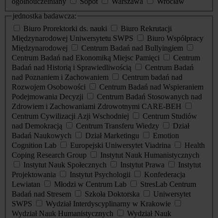
ogólnouczelniany
Sopot
Warszawa
Wrocław
jednostka badawcza:
Biuro Prorektorki ds. nauki
Biuro Rekrutacji
Międzynarodowej Uniwersytetu SWPS
Biuro Współpracy
Międzynarodowej
Centrum Badań nad Bullyingiem
Centrum Badań nad Ekonomiką Miejsc Pamięci
Centrum
Badań nad Historią i Sprawiedliwością
Centrum Badań
nad Poznaniem i Zachowaniem
Centrum badań nad
Rozwojem Osobowości
Centrum Badań nad Wspieraniem
Podejmowania Decyzji
Centrum Badań Stosowanych nad
Zdrowiem i Zachowaniami Zdrowotnymi CARE-BEH
Centrum Cywilizacji Azji Wschodniej
Centrum Studiów
nad Demokracją
Centrum Transferu Wiedzy
Dział
Badań Naukowych
Dział Marketingu
Emotion
Cognition Lab
Europejski Uniwersytet Viadrina
Health
Coping Research Group
Instytut Nauk Humanistycznych
Instytut Nauk Społecznych
Instytut Prawa
Instytut
Projektowania
Instytut Psychologii
Konfederacja
Lewiatan
Młodzi w Centrum Lab
StresLab Centrum
Badań nad Stresem
Szkoła Doktorska
Uniwersytet
SWPS
Wydział Interdyscyplinarny w Krakowie
Wydział Nauk Humanistycznych
Wydział Nauk