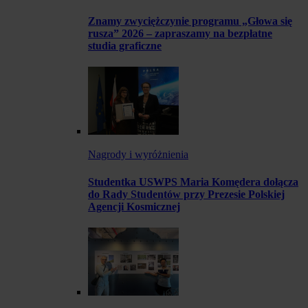
Znamy zwyciężczynie programu „Głowa się
rusza” 2026 – zapraszamy na bezpłatne
studia graficzne
Nagrody i wyróżnienia
Studentka USWPS Maria Komędera dołącza
do Rady Studentów przy Prezesie Polskiej
Agencji Kosmicznej