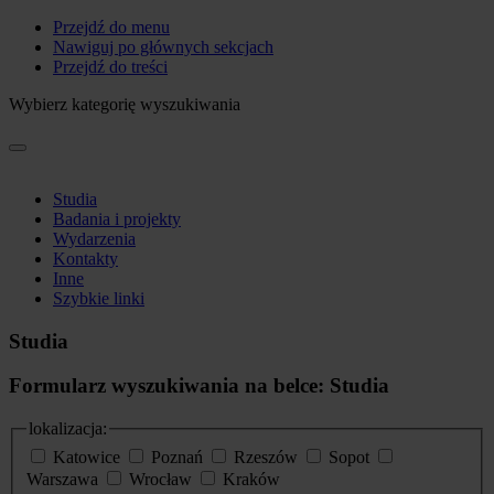
Przejdź do menu
Nawiguj po głównych sekcjach
Przejdź do treści
Wybierz kategorię wyszukiwania
Studia
Badania i projekty
Wydarzenia
Kontakty
Inne
Szybkie linki
Studia
Formularz wyszukiwania na belce: Studia
lokalizacja:
Katowice
Poznań
Rzeszów
Sopot
Warszawa
Wrocław
Kraków