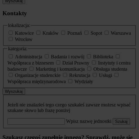
Wyszukaj
Kontakty
lokalizacja:
Katowice
Kraków
Poznań
Sopot
Warszawa
Wrocław
kategoria:
Administracja
Badania i rozwój
Biblioteka
Współpraca z biznesem
Dział Prawny
Instytuty i centra
badawcze
Marketing i komunikacja
Obsługa studenta
Organizacje studenckie
Rekrutacja
Usługi
Współpraca międzynarodowa
Wydziały
Wyszukaj
Jeżeli nie znalazłeś tego czego szukałeś zawsze możesz wpisać
szukane słowo lub frazę poniżej
Wpisz nazwę jednostki
Szukaj
Szukasz czegoś zupełnie innego? Sprawdź, może się