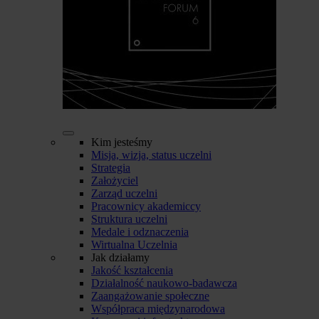
Kim jesteśmy
Misja, wizja, status uczelni
Strategia
Założyciel
Zarząd uczelni
Pracownicy akademiccy
Struktura uczelni
Medale i odznaczenia
Wirtualna Uczelnia
Jak działamy
Jakość kształcenia
Działalność naukowo-badawcza
Zaangażowanie społeczne
Współpraca międzynarodowa