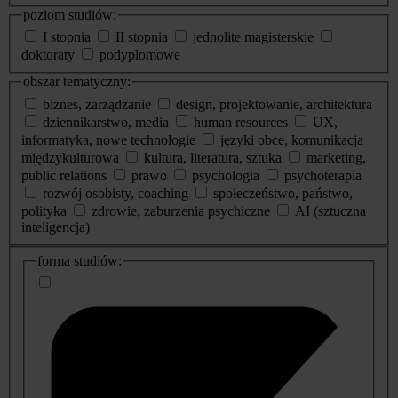
poziom studiów:
I stopnia
II stopnia
jednolite magisterskie
doktoraty
podyplomowe
obszar tematyczny:
biznes, zarządzanie
design, projektowanie, architektura
dziennikarstwo, media
human resources
UX,
informatyka, nowe technologie
języki obce, komunikacja
międzykulturowa
kultura, literatura, sztuka
marketing,
public relations
prawo
psychologia
psychoterapia
rozwój osobisty, coaching
społeczeństwo, państwo,
polityka
zdrowie, zaburzenia psychiczne
AI (sztuczna
inteligencja)
dodatkowe
forma studiów:
informacje
o
studiach