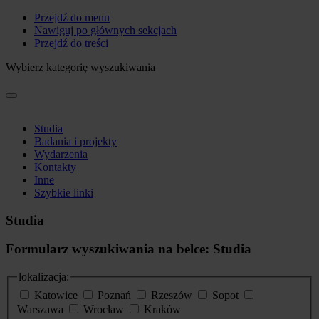
Przejdź do menu
Nawiguj po głównych sekcjach
Przejdź do treści
Wybierz kategorię wyszukiwania
Studia
Badania i projekty
Wydarzenia
Kontakty
Inne
Szybkie linki
Studia
Formularz wyszukiwania na belce: Studia
lokalizacja:
Katowice
Poznań
Rzeszów
Sopot
Warszawa
Wrocław
Kraków