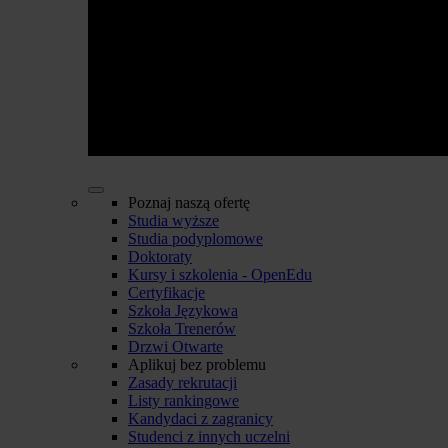
Poznaj naszą ofertę
Studia wyższe
Studia podyplomowe
Doktoraty
Kursy i szkolenia - OpenEdu
Certyfikacje
Szkoła Językowa
Szkoła Trenerów
Drzwi Otwarte
Aplikuj bez problemu
Zasady rekrutacji
Listy rankingowe
Kandydaci z zagranicy
Studenci z innych uczelni