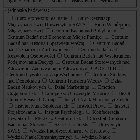
ogólnouczelniany
Sopot
Warszawa
Wrocław
jednostka badawcza:
Biuro Prorektorki ds. nauki
Biuro Rekrutacji
Międzynarodowej Uniwersytetu SWPS
Biuro Współpracy
Międzynarodowej
Centrum Badań nad Bullyingiem
Centrum Badań nad Ekonomiką Miejsc Pamięci
Centrum
Badań nad Historią i Sprawiedliwością
Centrum Badań
nad Poznaniem i Zachowaniem
Centrum badań nad
Rozwojem Osobowości
Centrum Badań nad Wspieraniem
Podejmowania Decyzji
Centrum Badań Stosowanych nad
Zdrowiem i Zachowaniami Zdrowotnymi CARE-BEH
Centrum Cywilizacji Azji Wschodniej
Centrum Studiów
nad Demokracją
Centrum Transferu Wiedzy
Dział
Badań Naukowych
Dział Marketingu
Emotion
Cognition Lab
Europejski Uniwersytet Viadrina
Health
Coping Research Group
Instytut Nauk Humanistycznych
Instytut Nauk Społecznych
Instytut Prawa
Instytut
Projektowania
Instytut Psychologii
Konfederacja
Lewiatan
Młodzi w Centrum Lab
StresLab Centrum
Badań nad Stresem
Szkoła Doktorska
Uniwersytet
SWPS
Wydział Interdyscyplinarny w Krakowie
Wydział Nauk Humanistycznych
Wydział Nauk