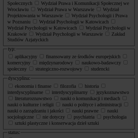
Społecznych
Wydział Prawa i Komunikacji Społecznej we
Wrocławiu
Wydział Prawa w Warszawie
Wydział
Projektowania w Warszawie
Wydział Psychologii i Prawa
w Poznaniu
Wydział Psychologii w Katowicach
Wydział Psychologii w Katowicach
Wydział Psychologii w
Krakowie
Wydział Psychologii w Warszawie
Zakład
Studiów Azjatyckich
typ:
aplikacyjny
finansowany ze środków europejskich
komercyjny
międzynarodowy
naukowo-badawczy
społeczny
strategiczno-rozwojowy
studencki
dyscyplina:
ekonomia i finanse
filozofia
historia
interdyscyplinarne
interdyscyplinarny
językoznawstwo
literaturoznawstwo
nauki o komunikacji i mediach
nauki o kulturze i religii
nauki o polityce i administracji
nauki o zarządzaniu i jakości
nauki prawne
nauki
socjologiczne
nie dotyczy
psychiatria
psychologia
sztuki plastyczne i konserwacja dzieł sztuki
status: