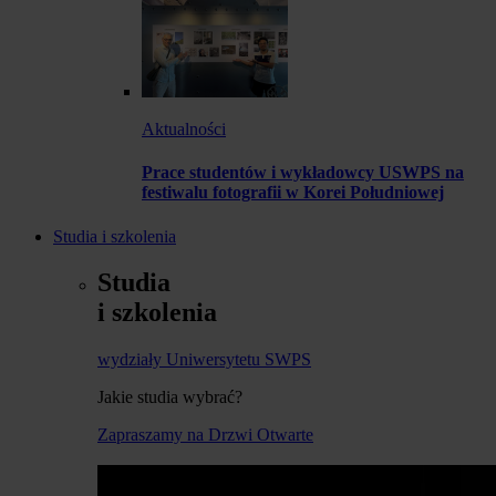
Aktualności
Prace studentów i wykładowcy USWPS na
festiwalu fotografii w Korei Południowej
Studia i szkolenia
Studia
i szkolenia
wydziały Uniwersytetu SWPS
Jakie studia wybrać?
Zapraszamy na Drzwi Otwarte