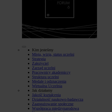
Kim jesteśmy
Misja, wizja, status uczelni
Strategia
Założyciel
Zarząd uczelni
Pracownicy akademiccy
Struktura uczelni
Medale i odznaczenia
Wirtualna Uczelnia
Jak działamy
Jakość kształcenia
Działalność naukowo-badawcza
Zaangażowanie społeczne
Współpraca międzynarodowa