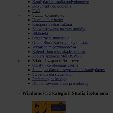
Kandydaci na studia podyplomowe
Dokumenty do pobrania
FAQ
Studiuj komfortowo
Uczelnia bez barier
Kampusy i infrastruktura
Zakwaterowanie na czas studiów
Biblioteki
Organizacje studenckie
Oferta Biura Karier: praktyki i staże
Wymiana międzynarodowa
Kalendarium roku akademickiego
Pobierz aplikację Mój USWPS
Zdobądź wsparcie finansowe
Opłaty – co obejmuje czesne
Studiuj za darmo – stypendia dla kandydatów
Stypendia dla studentów
Preferencyjne kredyty
Dofinansowanie przez pracodawcę
Wiadomości z kategorii
Studia i szkolenia