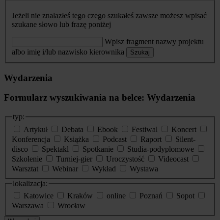
Jeżeli nie znalazłeś tego czego szukałeś zawsze możesz wpisać
szukane słowo lub frazę poniżej
Wpisz fragment nazwy projektu
albo imię i/lub nazwisko kierownika
Szukaj
Wydarzenia
Formularz wyszukiwania na belce: Wydarzenia
typ:
Artykuł
Debata
Ebook
Festiwal
Koncert
Konferencja
Książka
Podcast
Raport
Silent-
disco
Spektakl
Spotkanie
Studia-podyplomowe
Szkolenie
Turniej-gier
Uroczystość
Videocast
Warsztat
Webinar
Wykład
Wystawa
lokalizacja:
Katowice
Kraków
online
Poznań
Sopot
Warszawa
Wrocław