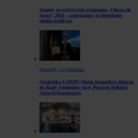
Znamy zwyciężczynie programu „Głowa się
rusza” 2026 – zapraszamy na bezpłatne
studia graficzne
Nagrody i wyróżnienia
Studentka USWPS Maria Komędera dołącza
do Rady Studentów przy Prezesie Polskiej
Agencji Kosmicznej