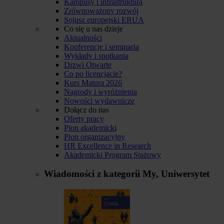
Kampusy i infrastruktura
Zrównoważony rozwój
Sojusz europejski ERUA
Co się u nas dzieje
Aktualności
Konferencje i seminaria
Wykłady i spotkania
Drzwi Otwarte
Co po licencjacie?
Kurs Matura 2026
Nagrody i wyróżnienia
Nowości wydawnicze
Dołącz do nas
Oferty pracy
Pion akademicki
Pion organizacyjny
HR Excellence in Research
Akademicki Program Stażowy
Wiadomości z kategorii
My, Uniwersytet