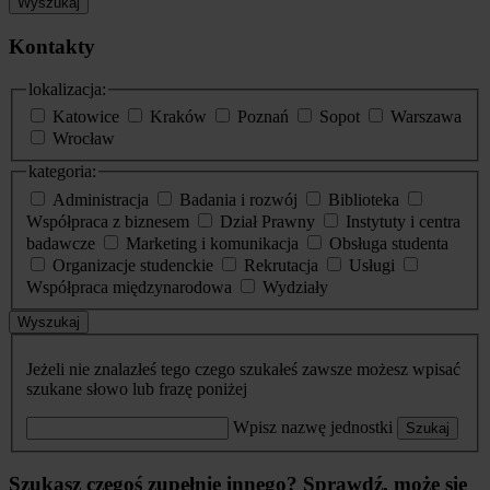
Wyszukaj
Kontakty
lokalizacja:
Katowice
Kraków
Poznań
Sopot
Warszawa
Wrocław
kategoria:
Administracja
Badania i rozwój
Biblioteka
Współpraca z biznesem
Dział Prawny
Instytuty i centra
badawcze
Marketing i komunikacja
Obsługa studenta
Organizacje studenckie
Rekrutacja
Usługi
Współpraca międzynarodowa
Wydziały
Wyszukaj
Jeżeli nie znalazłeś tego czego szukałeś zawsze możesz wpisać
szukane słowo lub frazę poniżej
Wpisz nazwę jednostki
Szukaj
Szukasz czegoś zupełnie innego? Sprawdź, może się