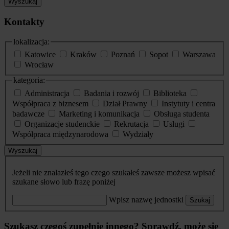
Wyszukaj
Kontakty
lokalizacja:
Katowice
Kraków
Poznań
Sopot
Warszawa
Wrocław
kategoria:
Administracja
Badania i rozwój
Biblioteka
Współpraca z biznesem
Dział Prawny
Instytuty i centra
badawcze
Marketing i komunikacja
Obsługa studenta
Organizacje studenckie
Rekrutacja
Usługi
Współpraca międzynarodowa
Wydziały
Wyszukaj
Jeżeli nie znalazłeś tego czego szukałeś zawsze możesz wpisać
szukane słowo lub frazę poniżej
Wpisz nazwę jednostki
Szukaj
Szukasz czegoś zupełnie innego? Sprawdź, może się