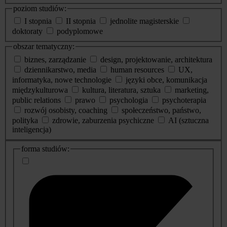
poziom studiów:
I stopnia
II stopnia
jednolite magisterskie
doktoraty
podyplomowe
obszar tematyczny:
biznes, zarządzanie
design, projektowanie, architektura
dziennikarstwo, media
human resources
UX,
informatyka, nowe technologie
języki obce, komunikacja
międzykulturowa
kultura, literatura, sztuka
marketing,
public relations
prawo
psychologia
psychoterapia
rozwój osobisty, coaching
społeczeństwo, państwo,
polityka
zdrowie, zaburzenia psychiczne
AI (sztuczna
inteligencja)
dodatkowe
forma studiów:
informacje
o
studiach