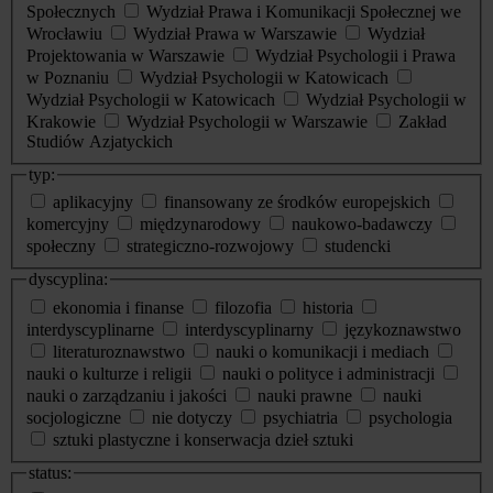
Społecznych
Wydział Prawa i Komunikacji Społecznej we
Wrocławiu
Wydział Prawa w Warszawie
Wydział
Projektowania w Warszawie
Wydział Psychologii i Prawa
w Poznaniu
Wydział Psychologii w Katowicach
Wydział Psychologii w Katowicach
Wydział Psychologii w
Krakowie
Wydział Psychologii w Warszawie
Zakład
Studiów Azjatyckich
typ:
aplikacyjny
finansowany ze środków europejskich
komercyjny
międzynarodowy
naukowo-badawczy
społeczny
strategiczno-rozwojowy
studencki
dyscyplina:
ekonomia i finanse
filozofia
historia
interdyscyplinarne
interdyscyplinarny
językoznawstwo
literaturoznawstwo
nauki o komunikacji i mediach
nauki o kulturze i religii
nauki o polityce i administracji
nauki o zarządzaniu i jakości
nauki prawne
nauki
socjologiczne
nie dotyczy
psychiatria
psychologia
sztuki plastyczne i konserwacja dzieł sztuki
status: