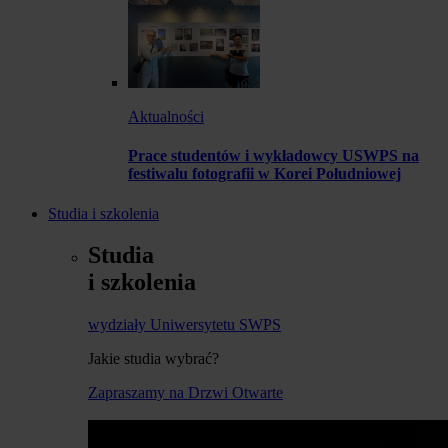
Aktualności
Prace studentów i wykładowcy USWPS na
festiwalu fotografii w Korei Południowej
Studia i szkolenia
Studia
i szkolenia
wydziały Uniwersytetu SWPS
Jakie studia wybrać?
Zapraszamy na Drzwi Otwarte