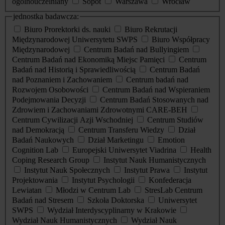
ogólnouczelniany
Sopot
Warszawa
Wrocław
jednostka badawcza:
Biuro Prorektorki ds. nauki
Biuro Rekrutacji
Międzynarodowej Uniwersytetu SWPS
Biuro Współpracy
Międzynarodowej
Centrum Badań nad Bullyingiem
Centrum Badań nad Ekonomiką Miejsc Pamięci
Centrum
Badań nad Historią i Sprawiedliwością
Centrum Badań
nad Poznaniem i Zachowaniem
Centrum badań nad
Rozwojem Osobowości
Centrum Badań nad Wspieraniem
Podejmowania Decyzji
Centrum Badań Stosowanych nad
Zdrowiem i Zachowaniami Zdrowotnymi CARE-BEH
Centrum Cywilizacji Azji Wschodniej
Centrum Studiów
nad Demokracją
Centrum Transferu Wiedzy
Dział
Badań Naukowych
Dział Marketingu
Emotion
Cognition Lab
Europejski Uniwersytet Viadrina
Health
Coping Research Group
Instytut Nauk Humanistycznych
Instytut Nauk Społecznych
Instytut Prawa
Instytut
Projektowania
Instytut Psychologii
Konfederacja
Lewiatan
Młodzi w Centrum Lab
StresLab Centrum
Badań nad Stresem
Szkoła Doktorska
Uniwersytet
SWPS
Wydział Interdyscyplinarny w Krakowie
Wydział Nauk Humanistycznych
Wydział Nauk