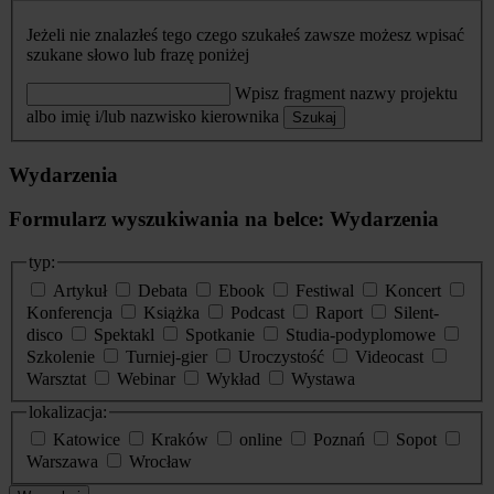
Jeżeli nie znalazłeś tego czego szukałeś zawsze możesz wpisać
szukane słowo lub frazę poniżej
Wpisz fragment nazwy projektu
albo imię i/lub nazwisko kierownika
Szukaj
Wydarzenia
Formularz wyszukiwania na belce: Wydarzenia
typ:
Artykuł
Debata
Ebook
Festiwal
Koncert
Konferencja
Książka
Podcast
Raport
Silent-
disco
Spektakl
Spotkanie
Studia-podyplomowe
Szkolenie
Turniej-gier
Uroczystość
Videocast
Warsztat
Webinar
Wykład
Wystawa
lokalizacja:
Katowice
Kraków
online
Poznań
Sopot
Warszawa
Wrocław