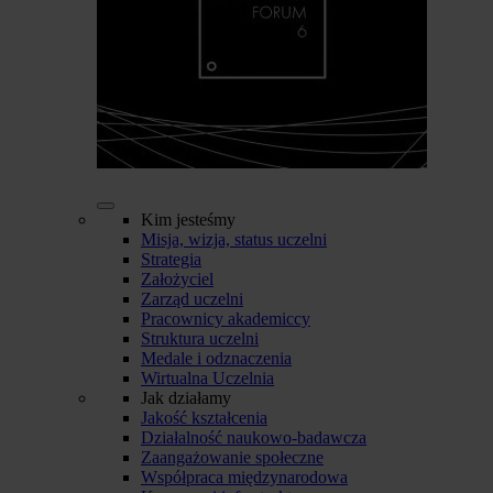
Kim jesteśmy
Misja, wizja, status uczelni
Strategia
Założyciel
Zarząd uczelni
Pracownicy akademiccy
Struktura uczelni
Medale i odznaczenia
Wirtualna Uczelnia
Jak działamy
Jakość kształcenia
Działalność naukowo-badawcza
Zaangażowanie społeczne
Współpraca międzynarodowa