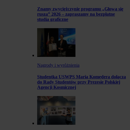
Znamy zwyciężczynie programu „Głowa się
rusza” 2026 – zapraszamy na bezpłatne
studia graficzne
Nagrody i wyróżnienia
Studentka USWPS Maria Komędera dołącza
do Rady Studentów przy Prezesie Polskiej
Agencji Kosmicznej