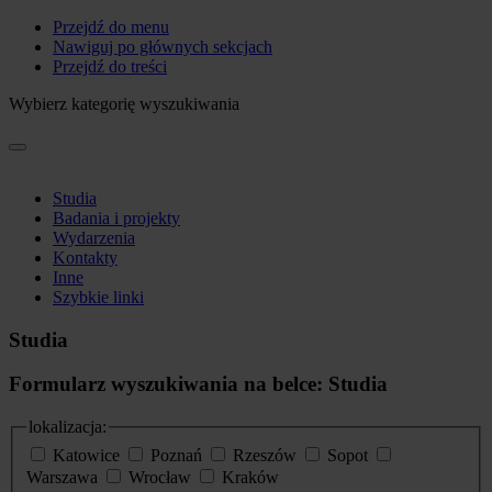
Przejdź do menu
Nawiguj po głównych sekcjach
Przejdź do treści
Wybierz kategorię wyszukiwania
Studia
Badania i projekty
Wydarzenia
Kontakty
Inne
Szybkie linki
Studia
Formularz wyszukiwania na belce: Studia
lokalizacja:
Katowice
Poznań
Rzeszów
Sopot
Warszawa
Wrocław
Kraków