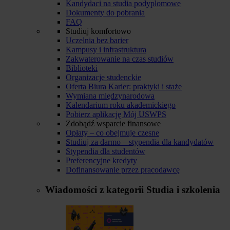
Kandydaci na studia podyplomowe
Dokumenty do pobrania
FAQ
Studiuj komfortowo
Uczelnia bez barier
Kampusy i infrastruktura
Zakwaterowanie na czas studiów
Biblioteki
Organizacje studenckie
Oferta Biura Karier: praktyki i staże
Wymiana międzynarodowa
Kalendarium roku akademickiego
Pobierz aplikację Mój USWPS
Zdobądź wsparcie finansowe
Opłaty – co obejmuje czesne
Studiuj za darmo – stypendia dla kandydatów
Stypendia dla studentów
Preferencyjne kredyty
Dofinansowanie przez pracodawcę
Wiadomości z kategorii
Studia i szkolenia