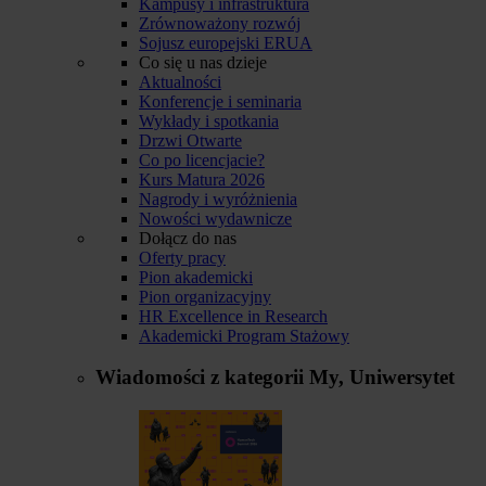
Kampusy i infrastruktura
Zrównoważony rozwój
Sojusz europejski ERUA
Co się u nas dzieje
Aktualności
Konferencje i seminaria
Wykłady i spotkania
Drzwi Otwarte
Co po licencjacie?
Kurs Matura 2026
Nagrody i wyróżnienia
Nowości wydawnicze
Dołącz do nas
Oferty pracy
Pion akademicki
Pion organizacyjny
HR Excellence in Research
Akademicki Program Stażowy
Wiadomości z kategorii
My, Uniwersytet