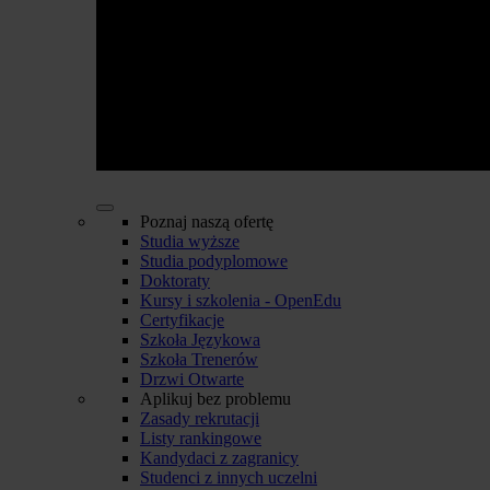
Poznaj naszą ofertę
Studia wyższe
Studia podyplomowe
Doktoraty
Kursy i szkolenia - OpenEdu
Certyfikacje
Szkoła Językowa
Szkoła Trenerów
Drzwi Otwarte
Aplikuj bez problemu
Zasady rekrutacji
Listy rankingowe
Kandydaci z zagranicy
Studenci z innych uczelni