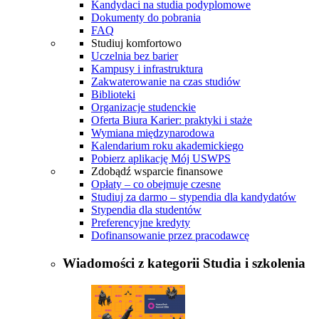
Kandydaci na studia podyplomowe
Dokumenty do pobrania
FAQ
Studiuj komfortowo
Uczelnia bez barier
Kampusy i infrastruktura
Zakwaterowanie na czas studiów
Biblioteki
Organizacje studenckie
Oferta Biura Karier: praktyki i staże
Wymiana międzynarodowa
Kalendarium roku akademickiego
Pobierz aplikację Mój USWPS
Zdobądź wsparcie finansowe
Opłaty – co obejmuje czesne
Studiuj za darmo – stypendia dla kandydatów
Stypendia dla studentów
Preferencyjne kredyty
Dofinansowanie przez pracodawcę
Wiadomości z kategorii
Studia i szkolenia