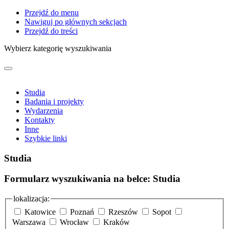
Przejdź do menu
Nawiguj po głównych sekcjach
Przejdź do treści
Wybierz kategorię wyszukiwania
Studia
Badania i projekty
Wydarzenia
Kontakty
Inne
Szybkie linki
Studia
Formularz wyszukiwania na belce: Studia
lokalizacja:
Katowice
Poznań
Rzeszów
Sopot
Warszawa
Wrocław
Kraków