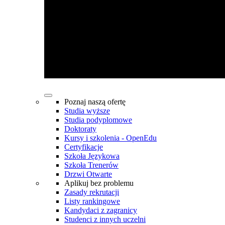
Poznaj naszą ofertę
Studia wyższe
Studia podyplomowe
Doktoraty
Kursy i szkolenia - OpenEdu
Certyfikacje
Szkoła Językowa
Szkoła Trenerów
Drzwi Otwarte
Aplikuj bez problemu
Zasady rekrutacji
Listy rankingowe
Kandydaci z zagranicy
Studenci z innych uczelni