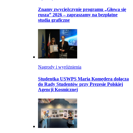
Znamy zwyciężczynie programu „Głowa się
rusza” 2026 – zapraszamy na bezpłatne
studia graficzne
Nagrody i wyróżnienia
Studentka USWPS Maria Komędera dołącza
do Rady Studentów przy Prezesie Polskiej
Agencji Kosmicznej