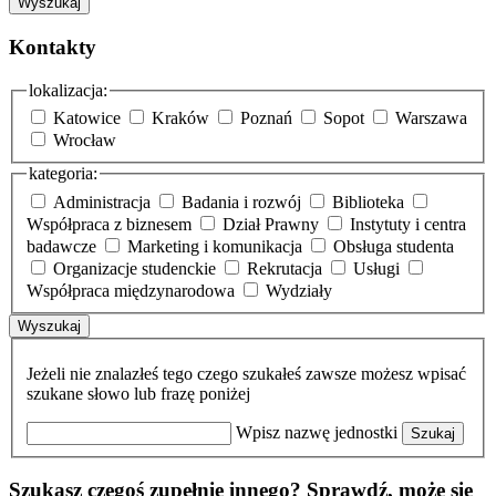
Wyszukaj
Kontakty
lokalizacja:
Katowice
Kraków
Poznań
Sopot
Warszawa
Wrocław
kategoria:
Administracja
Badania i rozwój
Biblioteka
Współpraca z biznesem
Dział Prawny
Instytuty i centra
badawcze
Marketing i komunikacja
Obsługa studenta
Organizacje studenckie
Rekrutacja
Usługi
Współpraca międzynarodowa
Wydziały
Wyszukaj
Jeżeli nie znalazłeś tego czego szukałeś zawsze możesz wpisać
szukane słowo lub frazę poniżej
Wpisz nazwę jednostki
Szukaj
Szukasz czegoś zupełnie innego? Sprawdź, może się