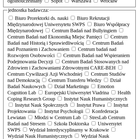
ogólnouczelniany
Sopot
Warszawa
Wrocław
jednostka badawcza:
Biuro Prorektorki ds. nauki
Biuro Rekrutacji
Międzynarodowej Uniwersytetu SWPS
Biuro Współpracy
Międzynarodowej
Centrum Badań nad Bullyingiem
Centrum Badań nad Ekonomiką Miejsc Pamięci
Centrum
Badań nad Historią i Sprawiedliwością
Centrum Badań
nad Poznaniem i Zachowaniem
Centrum badań nad
Rozwojem Osobowości
Centrum Badań nad Wspieraniem
Podejmowania Decyzji
Centrum Badań Stosowanych nad
Zdrowiem i Zachowaniami Zdrowotnymi CARE-BEH
Centrum Cywilizacji Azji Wschodniej
Centrum Studiów
nad Demokracją
Centrum Transferu Wiedzy
Dział
Badań Naukowych
Dział Marketingu
Emotion
Cognition Lab
Europejski Uniwersytet Viadrina
Health
Coping Research Group
Instytut Nauk Humanistycznych
Instytut Nauk Społecznych
Instytut Prawa
Instytut
Projektowania
Instytut Psychologii
Konfederacja
Lewiatan
Młodzi w Centrum Lab
StresLab Centrum
Badań nad Stresem
Szkoła Doktorska
Uniwersytet
SWPS
Wydział Interdyscyplinarny w Krakowie
Wydział Nauk Humanistycznych
Wydział Nauk