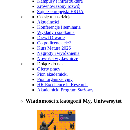
Kampusy i infrastruktura
Zrównoważony rozwój
Sojusz europejski ERUA
Co się u nas dzieje
Aktualności
Konferencje i seminaria
Wykłady i spotkania
Drzwi Otwarte
Co po licencjacie?
Kurs Matura 2026
Nagrody i wyróżnienia
Nowości wydawnicze
Dołącz do nas
Oferty pracy
Pion akademicki
Pion organizacyjny
HR Excellence in Research
Akademicki Program Stażowy
Wiadomości z kategorii
My, Uniwersytet