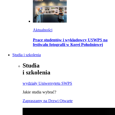
Aktualności
Prace studentów i wykładowcy USWPS na
festiwalu fotografii w Korei Południowej
Studia i szkolenia
Studia
i szkolenia
wydziały Uniwersytetu SWPS
Jakie studia wybrać?
Zapraszamy na Drzwi Otwarte