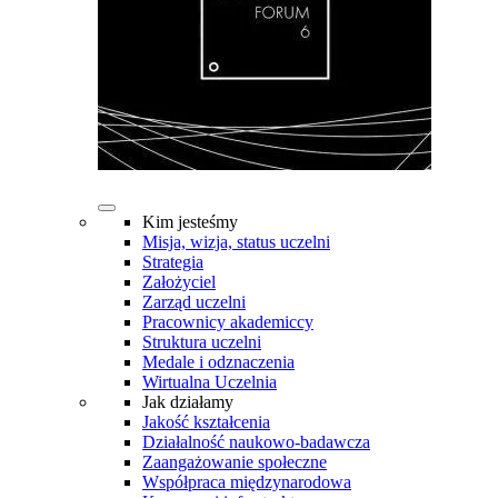
Kim jesteśmy
Misja, wizja, status uczelni
Strategia
Założyciel
Zarząd uczelni
Pracownicy akademiccy
Struktura uczelni
Medale i odznaczenia
Wirtualna Uczelnia
Jak działamy
Jakość kształcenia
Działalność naukowo-badawcza
Zaangażowanie społeczne
Współpraca międzynarodowa