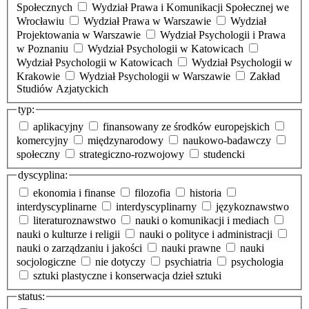
Społecznych
Wydział Prawa i Komunikacji Społecznej we
Wrocławiu
Wydział Prawa w Warszawie
Wydział
Projektowania w Warszawie
Wydział Psychologii i Prawa
w Poznaniu
Wydział Psychologii w Katowicach
Wydział Psychologii w Katowicach
Wydział Psychologii w
Krakowie
Wydział Psychologii w Warszawie
Zakład
Studiów Azjatyckich
typ:
aplikacyjny
finansowany ze środków europejskich
komercyjny
międzynarodowy
naukowo-badawczy
społeczny
strategiczno-rozwojowy
studencki
dyscyplina:
ekonomia i finanse
filozofia
historia
interdyscyplinarne
interdyscyplinarny
językoznawstwo
literaturoznawstwo
nauki o komunikacji i mediach
nauki o kulturze i religii
nauki o polityce i administracji
nauki o zarządzaniu i jakości
nauki prawne
nauki
socjologiczne
nie dotyczy
psychiatria
psychologia
sztuki plastyczne i konserwacja dzieł sztuki
status: