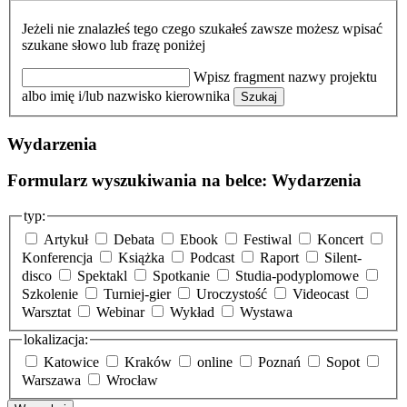
Jeżeli nie znalazłeś tego czego szukałeś zawsze możesz wpisać
szukane słowo lub frazę poniżej
Wpisz fragment nazwy projektu
albo imię i/lub nazwisko kierownika
Szukaj
Wydarzenia
Formularz wyszukiwania na belce: Wydarzenia
typ:
Artykuł
Debata
Ebook
Festiwal
Koncert
Konferencja
Książka
Podcast
Raport
Silent-
disco
Spektakl
Spotkanie
Studia-podyplomowe
Szkolenie
Turniej-gier
Uroczystość
Videocast
Warsztat
Webinar
Wykład
Wystawa
lokalizacja:
Katowice
Kraków
online
Poznań
Sopot
Warszawa
Wrocław