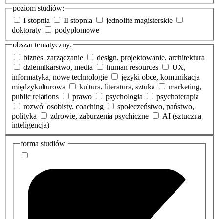
poziom studiów:
I stopnia
II stopnia
jednolite magisterskie
doktoraty
podyplomowe
obszar tematyczny:
biznes, zarządzanie
design, projektowanie, architektura
dziennikarstwo, media
human resources
UX,
informatyka, nowe technologie
języki obce, komunikacja
międzykulturowa
kultura, literatura, sztuka
marketing,
public relations
prawo
psychologia
psychoterapia
rozwój osobisty, coaching
społeczeństwo, państwo,
polityka
zdrowie, zaburzenia psychiczne
AI (sztuczna
inteligencja)
dodatkowe
forma studiów:
informacje
o
studiach