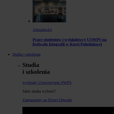
Aktualności
Prace studentów i wykładowcy USWPS na
festiwalu fotografii w Korei Południowej
Studia i szkolenia
Studia
i szkolenia
wydziały Uniwersytetu SWPS
Jakie studia wybrać?
Zapraszamy na Drzwi Otwarte