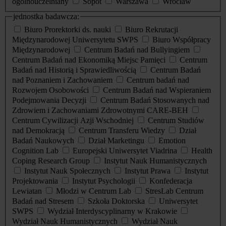
ogólnouczelniany
Sopot
Warszawa
Wrocław
jednostka badawcza:
Biuro Prorektorki ds. nauki
Biuro Rekrutacji
Międzynarodowej Uniwersytetu SWPS
Biuro Współpracy
Międzynarodowej
Centrum Badań nad Bullyingiem
Centrum Badań nad Ekonomiką Miejsc Pamięci
Centrum
Badań nad Historią i Sprawiedliwością
Centrum Badań
nad Poznaniem i Zachowaniem
Centrum badań nad
Rozwojem Osobowości
Centrum Badań nad Wspieraniem
Podejmowania Decyzji
Centrum Badań Stosowanych nad
Zdrowiem i Zachowaniami Zdrowotnymi CARE-BEH
Centrum Cywilizacji Azji Wschodniej
Centrum Studiów
nad Demokracją
Centrum Transferu Wiedzy
Dział
Badań Naukowych
Dział Marketingu
Emotion
Cognition Lab
Europejski Uniwersytet Viadrina
Health
Coping Research Group
Instytut Nauk Humanistycznych
Instytut Nauk Społecznych
Instytut Prawa
Instytut
Projektowania
Instytut Psychologii
Konfederacja
Lewiatan
Młodzi w Centrum Lab
StresLab Centrum
Badań nad Stresem
Szkoła Doktorska
Uniwersytet
SWPS
Wydział Interdyscyplinarny w Krakowie
Wydział Nauk Humanistycznych
Wydział Nauk