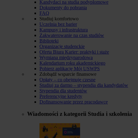
Kandydaci na studia podyplomowe
Dokumenty do pobrania
FAQ
Studiuj komfortowo
Uczelnia bez barier
Kampusy i infrastruktura
Zakwaterowanie na czas studiów
Biblioteki
Organizacje studenckie
Oferta Biura Karier: praktyki i staże
Wymiana międzynarodowa
Kalendarium roku akademickiego
Pobierz aplikację Mój USWPS
Zdobądź wsparcie finansowe
Opłaty – co obejmuje czesne
Studiuj za darmo – stypendia dla kandydatów
Stypendia dla studentów
Preferencyjne kredyty
Dofinansowanie przez pracodawcę
Wiadomości z kategorii
Studia i szkolenia