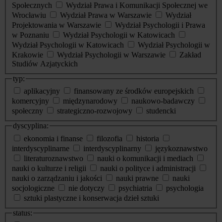
Społecznych
Wydział Prawa i Komunikacji Społecznej we
Wrocławiu
Wydział Prawa w Warszawie
Wydział
Projektowania w Warszawie
Wydział Psychologii i Prawa
w Poznaniu
Wydział Psychologii w Katowicach
Wydział Psychologii w Katowicach
Wydział Psychologii w
Krakowie
Wydział Psychologii w Warszawie
Zakład
Studiów Azjatyckich
typ:
aplikacyjny
finansowany ze środków europejskich
komercyjny
międzynarodowy
naukowo-badawczy
społeczny
strategiczno-rozwojowy
studencki
dyscyplina:
ekonomia i finanse
filozofia
historia
interdyscyplinarne
interdyscyplinarny
językoznawstwo
literaturoznawstwo
nauki o komunikacji i mediach
nauki o kulturze i religii
nauki o polityce i administracji
nauki o zarządzaniu i jakości
nauki prawne
nauki
socjologiczne
nie dotyczy
psychiatria
psychologia
sztuki plastyczne i konserwacja dzieł sztuki
status: