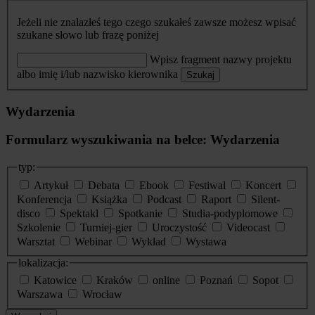
Jeżeli nie znalazłeś tego czego szukałeś zawsze możesz wpisać
szukane słowo lub frazę poniżej
Wpisz fragment nazwy projektu
albo imię i/lub nazwisko kierownika
Szukaj
Wydarzenia
Formularz wyszukiwania na belce: Wydarzenia
typ:
Artykuł
Debata
Ebook
Festiwal
Koncert
Konferencja
Książka
Podcast
Raport
Silent-
disco
Spektakl
Spotkanie
Studia-podyplomowe
Szkolenie
Turniej-gier
Uroczystość
Videocast
Warsztat
Webinar
Wykład
Wystawa
lokalizacja:
Katowice
Kraków
online
Poznań
Sopot
Warszawa
Wrocław