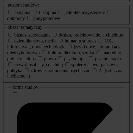
poziom studiów:
I stopnia
II stopnia
jednolite magisterskie
doktoraty
podyplomowe
obszar tematyczny:
biznes, zarządzanie
design, projektowanie, architektura
dziennikarstwo, media
human resources
UX,
informatyka, nowe technologie
języki obce, komunikacja
międzykulturowa
kultura, literatura, sztuka
marketing,
public relations
prawo
psychologia
psychoterapia
rozwój osobisty, coaching
społeczeństwo, państwo,
polityka
zdrowie, zaburzenia psychiczne
AI (sztuczna
inteligencja)
dodatkowe
forma studiów:
informacje
o
studiach