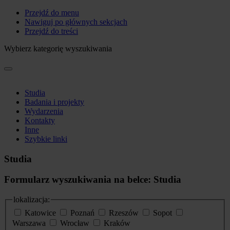
Przejdź do menu
Nawiguj po głównych sekcjach
Przejdź do treści
Wybierz kategorię wyszukiwania
Studia
Badania i projekty
Wydarzenia
Kontakty
Inne
Szybkie linki
Studia
Formularz wyszukiwania na belce: Studia
lokalizacja:
Katowice
Poznań
Rzeszów
Sopot
Warszawa
Wrocław
Kraków