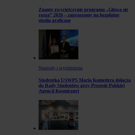
Znamy zwyciężczynie programu „Głowa się
rusza” 2026 – zapraszamy na bezpłatne
studia graficzne
Nagrody i wyróżnienia
Studentka USWPS Maria Komędera dołącza
do Rady Studentów przy Prezesie Polskiej
Agencji Kosmicznej