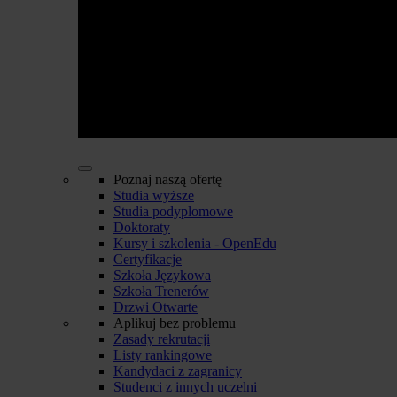
Poznaj naszą ofertę
Studia wyższe
Studia podyplomowe
Doktoraty
Kursy i szkolenia - OpenEdu
Certyfikacje
Szkoła Językowa
Szkoła Trenerów
Drzwi Otwarte
Aplikuj bez problemu
Zasady rekrutacji
Listy rankingowe
Kandydaci z zagranicy
Studenci z innych uczelni