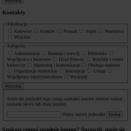
Wyszukaj
Kontakty
lokalizacja:
Katowice
Kraków
Poznań
Sopot
Warszawa
Wrocław
kategoria:
Administracja
Badania i rozwój
Biblioteka
Współpraca z biznesem
Dział Prawny
Instytuty i centra
badawcze
Marketing i komunikacja
Obsługa studenta
Organizacje studenckie
Rekrutacja
Usługi
Współpraca międzynarodowa
Wydziały
Wyszukaj
Jeżeli nie znalazłeś tego czego szukałeś zawsze możesz wpisać
szukane słowo lub frazę poniżej
Wpisz nazwę jednostki
Szukaj
Szukasz czegoś zupełnie innego? Sprawdź, może się