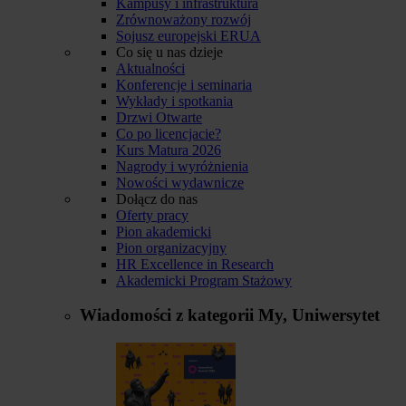
Kampusy i infrastruktura
Zrównoważony rozwój
Sojusz europejski ERUA
Co się u nas dzieje
Aktualności
Konferencje i seminaria
Wykłady i spotkania
Drzwi Otwarte
Co po licencjacie?
Kurs Matura 2026
Nagrody i wyróżnienia
Nowości wydawnicze
Dołącz do nas
Oferty pracy
Pion akademicki
Pion organizacyjny
HR Excellence in Research
Akademicki Program Stażowy
Wiadomości z kategorii
My, Uniwersytet