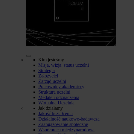
Kim jesteśmy
Misja, wizja, status uczelni
Strategia
Założyciel
Zarząd uczelni
Pracownicy akademiccy
Struktura uczelni
Medale i odznaczenia
Wirtualna Uczelnia
Jak działamy
Jakość kształcenia
Działalność naukowo-badawcza
Zaangażowanie społeczne
Współpraca międzynarodowa