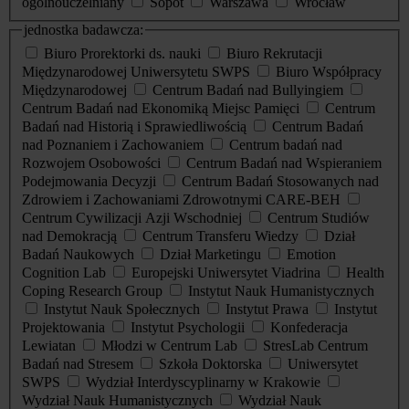
ogólnouczelniany
Sopot
Warszawa
Wrocław
jednostka badawcza:
Biuro Prorektorki ds. nauki
Biuro Rekrutacji
Międzynarodowej Uniwersytetu SWPS
Biuro Współpracy
Międzynarodowej
Centrum Badań nad Bullyingiem
Centrum Badań nad Ekonomiką Miejsc Pamięci
Centrum
Badań nad Historią i Sprawiedliwością
Centrum Badań
nad Poznaniem i Zachowaniem
Centrum badań nad
Rozwojem Osobowości
Centrum Badań nad Wspieraniem
Podejmowania Decyzji
Centrum Badań Stosowanych nad
Zdrowiem i Zachowaniami Zdrowotnymi CARE-BEH
Centrum Cywilizacji Azji Wschodniej
Centrum Studiów
nad Demokracją
Centrum Transferu Wiedzy
Dział
Badań Naukowych
Dział Marketingu
Emotion
Cognition Lab
Europejski Uniwersytet Viadrina
Health
Coping Research Group
Instytut Nauk Humanistycznych
Instytut Nauk Społecznych
Instytut Prawa
Instytut
Projektowania
Instytut Psychologii
Konfederacja
Lewiatan
Młodzi w Centrum Lab
StresLab Centrum
Badań nad Stresem
Szkoła Doktorska
Uniwersytet
SWPS
Wydział Interdyscyplinarny w Krakowie
Wydział Nauk Humanistycznych
Wydział Nauk