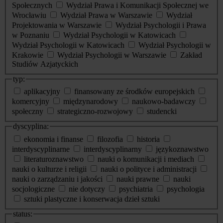
Społecznych
Wydział Prawa i Komunikacji Społecznej we
Wrocławiu
Wydział Prawa w Warszawie
Wydział
Projektowania w Warszawie
Wydział Psychologii i Prawa
w Poznaniu
Wydział Psychologii w Katowicach
Wydział Psychologii w Katowicach
Wydział Psychologii w
Krakowie
Wydział Psychologii w Warszawie
Zakład
Studiów Azjatyckich
typ:
aplikacyjny
finansowany ze środków europejskich
komercyjny
międzynarodowy
naukowo-badawczy
społeczny
strategiczno-rozwojowy
studencki
dyscyplina:
ekonomia i finanse
filozofia
historia
interdyscyplinarne
interdyscyplinarny
językoznawstwo
literaturoznawstwo
nauki o komunikacji i mediach
nauki o kulturze i religii
nauki o polityce i administracji
nauki o zarządzaniu i jakości
nauki prawne
nauki
socjologiczne
nie dotyczy
psychiatria
psychologia
sztuki plastyczne i konserwacja dzieł sztuki
status: