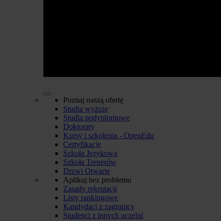
Poznaj naszą ofertę
Studia wyższe
Studia podyplomowe
Doktoraty
Kursy i szkolenia - OpenEdu
Certyfikacje
Szkoła Językowa
Szkoła Trenerów
Drzwi Otwarte
Aplikuj bez problemu
Zasady rekrutacji
Listy rankingowe
Kandydaci z zagranicy
Studenci z innych uczelni