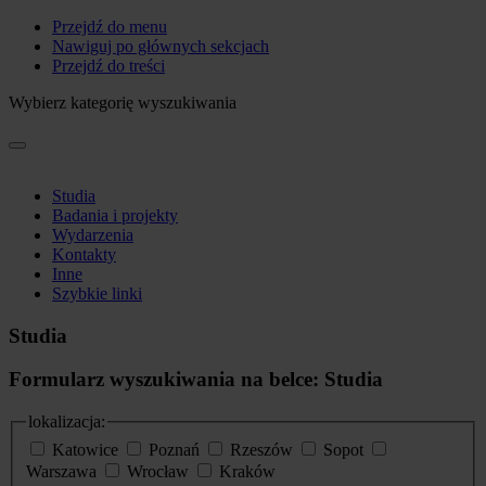
Przejdź do menu
Nawiguj po głównych sekcjach
Przejdź do treści
Wybierz kategorię wyszukiwania
Studia
Badania i projekty
Wydarzenia
Kontakty
Inne
Szybkie linki
Studia
Formularz wyszukiwania na belce: Studia
lokalizacja:
Katowice
Poznań
Rzeszów
Sopot
Warszawa
Wrocław
Kraków