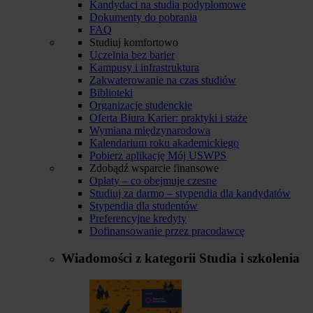
Kandydaci na studia podyplomowe
Dokumenty do pobrania
FAQ
Studiuj komfortowo
Uczelnia bez barier
Kampusy i infrastruktura
Zakwaterowanie na czas studiów
Biblioteki
Organizacje studenckie
Oferta Biura Karier: praktyki i staże
Wymiana międzynarodowa
Kalendarium roku akademickiego
Pobierz aplikację Mój USWPS
Zdobądź wsparcie finansowe
Opłaty – co obejmuje czesne
Studiuj za darmo – stypendia dla kandydatów
Stypendia dla studentów
Preferencyjne kredyty
Dofinansowanie przez pracodawcę
Wiadomości z kategorii
Studia i szkolenia