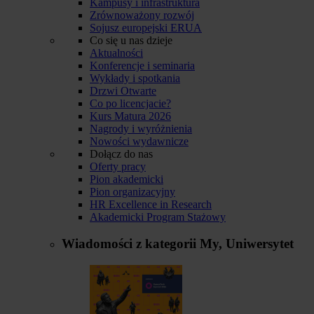
Kampusy i infrastruktura
Zrównoważony rozwój
Sojusz europejski ERUA
Co się u nas dzieje
Aktualności
Konferencje i seminaria
Wykłady i spotkania
Drzwi Otwarte
Co po licencjacie?
Kurs Matura 2026
Nagrody i wyróżnienia
Nowości wydawnicze
Dołącz do nas
Oferty pracy
Pion akademicki
Pion organizacyjny
HR Excellence in Research
Akademicki Program Stażowy
Wiadomości z kategorii
My, Uniwersytet