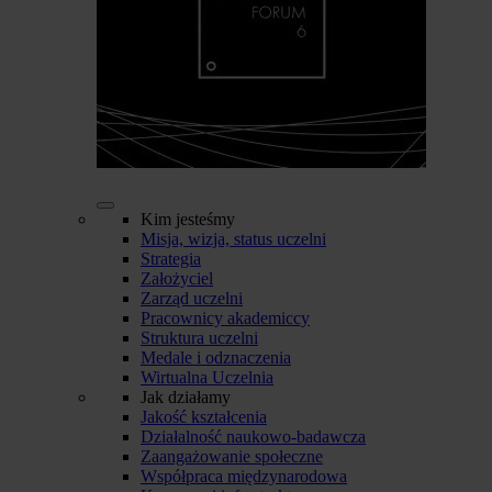
Kim jesteśmy
Misja, wizja, status uczelni
Strategia
Założyciel
Zarząd uczelni
Pracownicy akademiccy
Struktura uczelni
Medale i odznaczenia
Wirtualna Uczelnia
Jak działamy
Jakość kształcenia
Działalność naukowo-badawcza
Zaangażowanie społeczne
Współpraca międzynarodowa