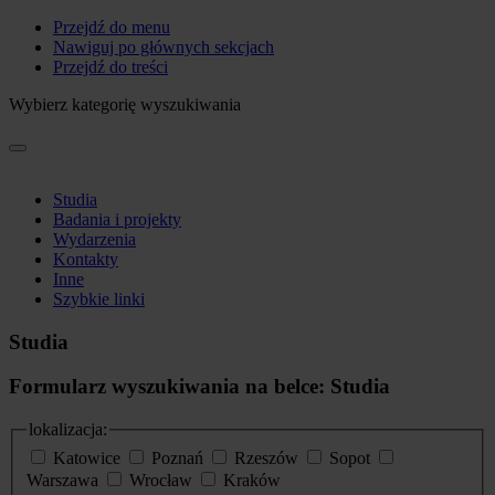
Przejdź do menu
Nawiguj po głównych sekcjach
Przejdź do treści
Wybierz kategorię wyszukiwania
Studia
Badania i projekty
Wydarzenia
Kontakty
Inne
Szybkie linki
Studia
Formularz wyszukiwania na belce: Studia
lokalizacja:
Katowice
Poznań
Rzeszów
Sopot
Warszawa
Wrocław
Kraków