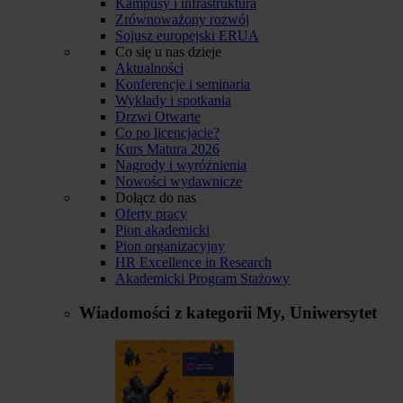
Kampusy i infrastruktura
Zrównoważony rozwój
Sojusz europejski ERUA
Co się u nas dzieje
Aktualności
Konferencje i seminaria
Wykłady i spotkania
Drzwi Otwarte
Co po licencjacie?
Kurs Matura 2026
Nagrody i wyróżnienia
Nowości wydawnicze
Dołącz do nas
Oferty pracy
Pion akademicki
Pion organizacyjny
HR Excellence in Research
Akademicki Program Stażowy
Wiadomości z kategorii
My, Uniwersytet