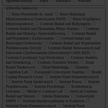
ogólnouczelniany
Sopot
Warszawa
Wrocław
jednostka badawcza:
Biuro Prorektorki ds. nauki
Biuro Rekrutacji
Międzynarodowej Uniwersytetu SWPS
Biuro Współpracy
Międzynarodowej
Centrum Badań nad Bullyingiem
Centrum Badań nad Ekonomiką Miejsc Pamięci
Centrum
Badań nad Historią i Sprawiedliwością
Centrum Badań
nad Poznaniem i Zachowaniem
Centrum badań nad
Rozwojem Osobowości
Centrum Badań nad Wspieraniem
Podejmowania Decyzji
Centrum Badań Stosowanych nad
Zdrowiem i Zachowaniami Zdrowotnymi CARE-BEH
Centrum Cywilizacji Azji Wschodniej
Centrum Studiów
nad Demokracją
Centrum Transferu Wiedzy
Dział
Badań Naukowych
Dział Marketingu
Emotion
Cognition Lab
Europejski Uniwersytet Viadrina
Health
Coping Research Group
Instytut Nauk Humanistycznych
Instytut Nauk Społecznych
Instytut Prawa
Instytut
Projektowania
Instytut Psychologii
Konfederacja
Lewiatan
Młodzi w Centrum Lab
StresLab Centrum
Badań nad Stresem
Szkoła Doktorska
Uniwersytet
SWPS
Wydział Interdyscyplinarny w Krakowie
Wydział Nauk Humanistycznych
Wydział Nauk