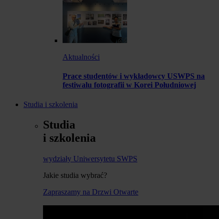
Aktualności
Prace studentów i wykładowcy USWPS na
festiwalu fotografii w Korei Południowej
Studia i szkolenia
Studia
i szkolenia
wydziały Uniwersytetu SWPS
Jakie studia wybrać?
Zapraszamy na Drzwi Otwarte