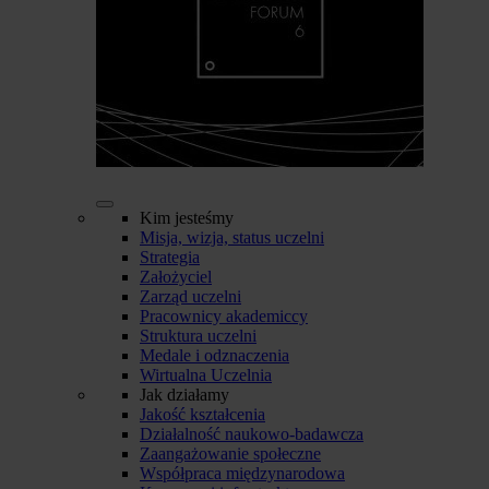
Kim jesteśmy
Misja, wizja, status uczelni
Strategia
Założyciel
Zarząd uczelni
Pracownicy akademiccy
Struktura uczelni
Medale i odznaczenia
Wirtualna Uczelnia
Jak działamy
Jakość kształcenia
Działalność naukowo-badawcza
Zaangażowanie społeczne
Współpraca międzynarodowa