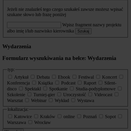
Jeżeli nie znalazłeś tego czego szukałeś zawsze możesz wpisać
szukane słowo lub frazę poniżej
Wpisz fragment nazwy projektu
albo imię i/lub nazwisko kierownika
Szukaj
Wydarzenia
Formularz wyszukiwania na belce: Wydarzenia
typ:
Artykuł
Debata
Ebook
Festiwal
Koncert
Konferencja
Książka
Podcast
Raport
Silent-
disco
Spektakl
Spotkanie
Studia-podyplomowe
Szkolenie
Turniej-gier
Uroczystość
Videocast
Warsztat
Webinar
Wykład
Wystawa
lokalizacja:
Katowice
Kraków
online
Poznań
Sopot
Warszawa
Wrocław