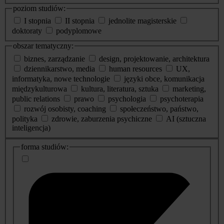
poziom studiów:
I stopnia
II stopnia
jednolite magisterskie
doktoraty
podyplomowe
obszar tematyczny:
biznes, zarządzanie
design, projektowanie, architektura
dziennikarstwo, media
human resources
UX,
informatyka, nowe technologie
języki obce, komunikacja
międzykulturowa
kultura, literatura, sztuka
marketing,
public relations
prawo
psychologia
psychoterapia
rozwój osobisty, coaching
społeczeństwo, państwo,
polityka
zdrowie, zaburzenia psychiczne
AI (sztuczna
inteligencja)
dodatkowe
forma studiów:
informacje
o
studiach