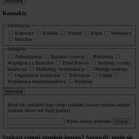
Wyszukaj
Kontakty
lokalizacja:
Katowice
Kraków
Poznań
Sopot
Warszawa
Wrocław
kategoria:
Administracja
Badania i rozwój
Biblioteka
Współpraca z biznesem
Dział Prawny
Instytuty i centra
badawcze
Marketing i komunikacja
Obsługa studenta
Organizacje studenckie
Rekrutacja
Usługi
Współpraca międzynarodowa
Wydziały
Wyszukaj
Jeżeli nie znalazłeś tego czego szukałeś zawsze możesz wpisać
szukane słowo lub frazę poniżej
Wpisz nazwę jednostki
Szukaj
Szukasz czegoś zupełnie innego? Sprawdź, może się