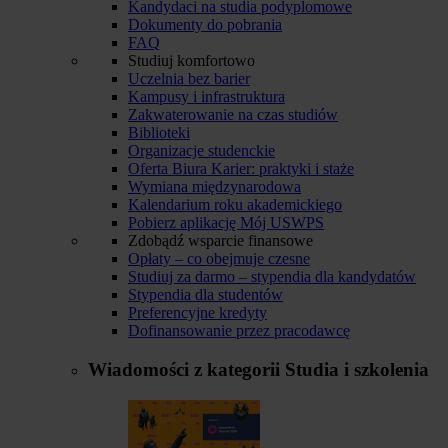
Kandydaci na studia podyplomowe
Dokumenty do pobrania
FAQ
Studiuj komfortowo
Uczelnia bez barier
Kampusy i infrastruktura
Zakwaterowanie na czas studiów
Biblioteki
Organizacje studenckie
Oferta Biura Karier: praktyki i staże
Wymiana międzynarodowa
Kalendarium roku akademickiego
Pobierz aplikację Mój USWPS
Zdobądź wsparcie finansowe
Opłaty – co obejmuje czesne
Studiuj za darmo – stypendia dla kandydatów
Stypendia dla studentów
Preferencyjne kredyty
Dofinansowanie przez pracodawcę
Wiadomości z kategorii
Studia i szkolenia