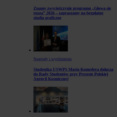
Znamy zwyciężczynie programu „Głowa się
rusza” 2026 – zapraszamy na bezpłatne
studia graficzne
Nagrody i wyróżnienia
Studentka USWPS Maria Komędera dołącza
do Rady Studentów przy Prezesie Polskiej
Agencji Kosmicznej