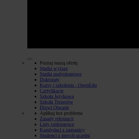
Poznaj naszą ofertę
Studia wyższe
Studia podyplomowe
Doktoraty
Kursy i szkolenia - OpenEdu
Certyfikacje
Szkoła Językowa
Szkoła Trenerów
Drzwi Otwarte
Aplikuj bez problemu
Zasady rekrutacji
Listy rankingowe
Kandydaci z zagranicy
Studenci z innych uczelni