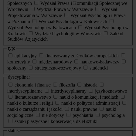
Społecznych
Wydział Prawa i Komunikacji Społecznej we
Wrocławiu
Wydział Prawa w Warszawie
Wydział
Projektowania w Warszawie
Wydział Psychologii i Prawa
w Poznaniu
Wydział Psychologii w Katowicach
Wydział Psychologii w Katowicach
Wydział Psychologii w
Krakowie
Wydział Psychologii w Warszawie
Zakład
Studiów Azjatyckich
typ:
aplikacyjny
finansowany ze środków europejskich
komercyjny
międzynarodowy
naukowo-badawczy
społeczny
strategiczno-rozwojowy
studencki
dyscyplina:
ekonomia i finanse
filozofia
historia
interdyscyplinarne
interdyscyplinarny
językoznawstwo
literaturoznawstwo
nauki o komunikacji i mediach
nauki o kulturze i religii
nauki o polityce i administracji
nauki o zarządzaniu i jakości
nauki prawne
nauki
socjologiczne
nie dotyczy
psychiatria
psychologia
sztuki plastyczne i konserwacja dzieł sztuki
status: