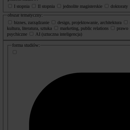
I stopnia
II stopnia
jednolite magisterskie
doktoraty
obszar tematyczny:
biznes, zarządzanie
design, projektowanie, architektura
kultura, literatura, sztuka
marketing, public relations
prawo
psychiczne
AI (sztuczna inteligencja)
dodatkowe
forma studiów:
informacje
o
studiach