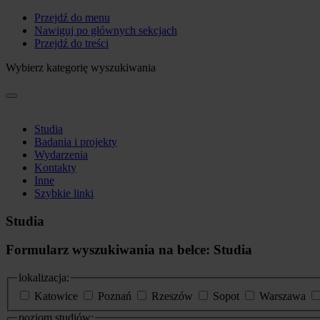
Przejdź do menu
Nawiguj po głównych sekcjach
Przejdź do treści
Wybierz kategorię wyszukiwania
Studia
Badania i projekty
Wydarzenia
Kontakty
Inne
Szybkie linki
Studia
Formularz wyszukiwania na belce: Studia
lokalizacja:
Katowice
Poznań
Rzeszów
Sopot
Warszawa
poziom studiów: