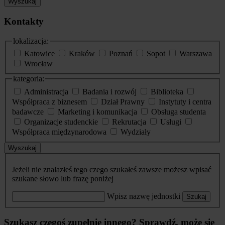
Wyszukaj
Kontakty
lokalizacja:
Katowice
Kraków
Poznań
Sopot
Warszawa
Wrocław
kategoria:
Administracja
Badania i rozwój
Biblioteka
Współpraca z biznesem
Dział Prawny
Instytuty i centra
badawcze
Marketing i komunikacja
Obsługa studenta
Organizacje studenckie
Rekrutacja
Usługi
Współpraca międzynarodowa
Wydziały
Wyszukaj
Jeżeli nie znalazłeś tego czego szukałeś zawsze możesz wpisać
szukane słowo lub frazę poniżej
Wpisz nazwę jednostki
Szukaj
Szukasz czegoś zupełnie innego? Sprawdź, może się