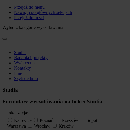
Przejdź do menu
Nawiguj po głównych sekcjach
Przejdź do treści
Wybierz kategorię wyszukiwania
Studia
Badania i projekty
Wydarzenia
Kontakty
Inne
Szybkie linki
Studia
Formularz wyszukiwania na belce: Studia
lokalizacja:
Katowice
Poznań
Rzeszów
Sopot
Warszawa
Wrocław
Kraków