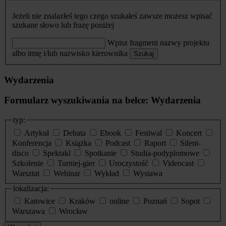
Jeżeli nie znalazłeś tego czego szukałeś zawsze możesz wpisać
szukane słowo lub frazę poniżej
Wpisz fragment nazwy projektu
albo imię i/lub nazwisko kierownika
Szukaj
Wydarzenia
Formularz wyszukiwania na belce: Wydarzenia
typ:
Artykuł
Debata
Ebook
Festiwal
Koncert
Konferencja
Książka
Podcast
Raport
Silent-
disco
Spektakl
Spotkanie
Studia-podyplomowe
Szkolenie
Turniej-gier
Uroczystość
Videocast
Warsztat
Webinar
Wykład
Wystawa
lokalizacja:
Katowice
Kraków
online
Poznań
Sopot
Warszawa
Wrocław