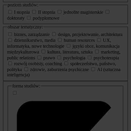
poziom studiów:
I stopnia
II stopnia
jednolite magisterskie
doktoraty
podyplomowe
obszar tematyczny:
biznes, zarządzanie
design, projektowanie, architektura
dziennikarstwo, media
human resources
UX,
informatyka, nowe technologie
języki obce, komunikacja
międzykulturowa
kultura, literatura, sztuka
marketing,
public relations
prawo
psychologia
psychoterapia
rozwój osobisty, coaching
społeczeństwo, państwo,
polityka
zdrowie, zaburzenia psychiczne
AI (sztuczna
inteligencja)
dodatkowe
forma studiów:
informacje
o
studiach