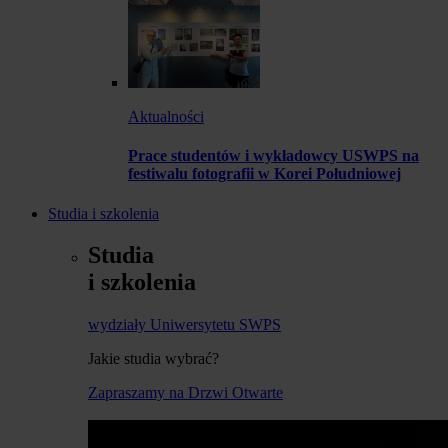
Aktualności
Prace studentów i wykładowcy USWPS na
festiwalu fotografii w Korei Południowej
Studia i szkolenia
Studia
i szkolenia
wydziały Uniwersytetu SWPS
Jakie studia wybrać?
Zapraszamy na Drzwi Otwarte