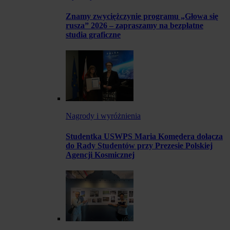
Znamy zwyciężczynie programu „Głowa się
rusza” 2026 – zapraszamy na bezpłatne
studia graficzne
Nagrody i wyróżnienia
Studentka USWPS Maria Komędera dołącza
do Rady Studentów przy Prezesie Polskiej
Agencji Kosmicznej