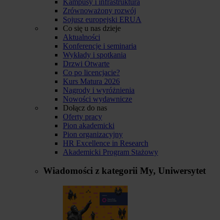
Kampusy i infrastruktura
Zrównoważony rozwój
Sojusz europejski ERUA
Co się u nas dzieje
Aktualności
Konferencje i seminaria
Wykłady i spotkania
Drzwi Otwarte
Co po licencjacie?
Kurs Matura 2026
Nagrody i wyróżnienia
Nowości wydawnicze
Dołącz do nas
Oferty pracy
Pion akademicki
Pion organizacyjny
HR Excellence in Research
Akademicki Program Stażowy
Wiadomości z kategorii
My, Uniwersytet