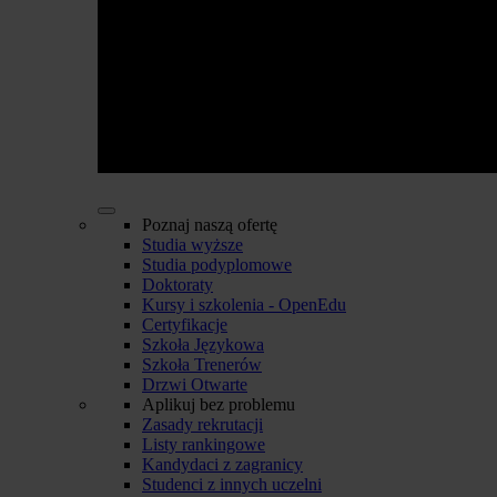
Poznaj naszą ofertę
Studia wyższe
Studia podyplomowe
Doktoraty
Kursy i szkolenia - OpenEdu
Certyfikacje
Szkoła Językowa
Szkoła Trenerów
Drzwi Otwarte
Aplikuj bez problemu
Zasady rekrutacji
Listy rankingowe
Kandydaci z zagranicy
Studenci z innych uczelni