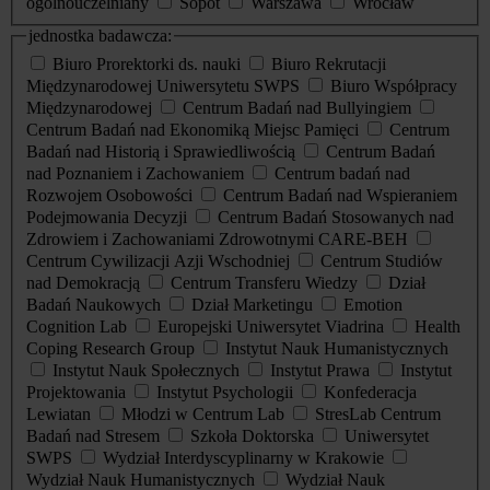
ogólnouczelniany
Sopot
Warszawa
Wrocław
jednostka badawcza:
Biuro Prorektorki ds. nauki
Biuro Rekrutacji
Międzynarodowej Uniwersytetu SWPS
Biuro Współpracy
Międzynarodowej
Centrum Badań nad Bullyingiem
Centrum Badań nad Ekonomiką Miejsc Pamięci
Centrum
Badań nad Historią i Sprawiedliwością
Centrum Badań
nad Poznaniem i Zachowaniem
Centrum badań nad
Rozwojem Osobowości
Centrum Badań nad Wspieraniem
Podejmowania Decyzji
Centrum Badań Stosowanych nad
Zdrowiem i Zachowaniami Zdrowotnymi CARE-BEH
Centrum Cywilizacji Azji Wschodniej
Centrum Studiów
nad Demokracją
Centrum Transferu Wiedzy
Dział
Badań Naukowych
Dział Marketingu
Emotion
Cognition Lab
Europejski Uniwersytet Viadrina
Health
Coping Research Group
Instytut Nauk Humanistycznych
Instytut Nauk Społecznych
Instytut Prawa
Instytut
Projektowania
Instytut Psychologii
Konfederacja
Lewiatan
Młodzi w Centrum Lab
StresLab Centrum
Badań nad Stresem
Szkoła Doktorska
Uniwersytet
SWPS
Wydział Interdyscyplinarny w Krakowie
Wydział Nauk Humanistycznych
Wydział Nauk