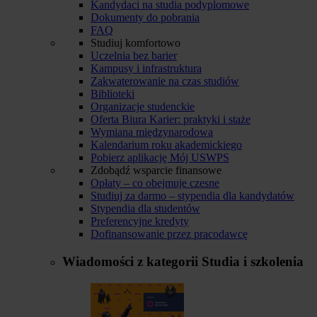
Kandydaci na studia podyplomowe
Dokumenty do pobrania
FAQ
Studiuj komfortowo
Uczelnia bez barier
Kampusy i infrastruktura
Zakwaterowanie na czas studiów
Biblioteki
Organizacje studenckie
Oferta Biura Karier: praktyki i staże
Wymiana międzynarodowa
Kalendarium roku akademickiego
Pobierz aplikację Mój USWPS
Zdobądź wsparcie finansowe
Opłaty – co obejmuje czesne
Studiuj za darmo – stypendia dla kandydatów
Stypendia dla studentów
Preferencyjne kredyty
Dofinansowanie przez pracodawcę
Wiadomości z kategorii
Studia i szkolenia