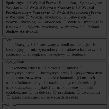
Społecznych
Wydział Prawa i Komunikacji Społecznej we
Wrocławiu
Wydział Prawa w Warszawie
Wydział
Projektowania w Warszawie
Wydział Psychologii i Prawa
w Poznaniu
Wydział Psychologii w Katowicach
Wydział Psychologii w Katowicach
Wydział Psychologii w
Krakowie
Wydział Psychologii w Warszawie
Zakład
Studiów Azjatyckich
typ:
aplikacyjny
finansowany ze środków europejskich
komercyjny
międzynarodowy
naukowo-badawczy
społeczny
strategiczno-rozwojowy
studencki
dyscyplina:
ekonomia i finanse
filozofia
historia
interdyscyplinarne
interdyscyplinarny
językoznawstwo
literaturoznawstwo
nauki o komunikacji i mediach
nauki o kulturze i religii
nauki o polityce i administracji
nauki o zarządzaniu i jakości
nauki prawne
nauki
socjologiczne
nie dotyczy
psychiatria
psychologia
sztuki plastyczne i konserwacja dzieł sztuki
status: