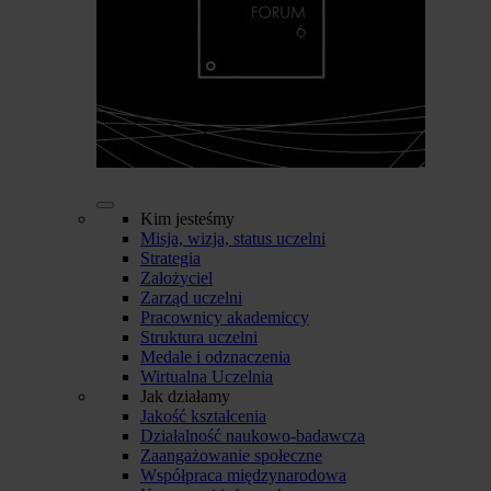
Kim jesteśmy
Misja, wizja, status uczelni
Strategia
Założyciel
Zarząd uczelni
Pracownicy akademiccy
Struktura uczelni
Medale i odznaczenia
Wirtualna Uczelnia
Jak działamy
Jakość kształcenia
Działalność naukowo-badawcza
Zaangażowanie społeczne
Współpraca międzynarodowa