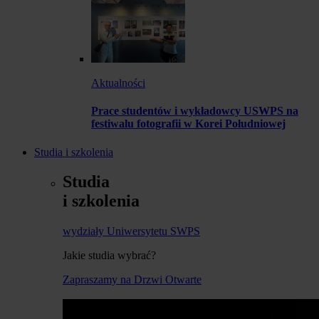
Aktualności
Prace studentów i wykładowcy USWPS na
festiwalu fotografii w Korei Południowej
Studia i szkolenia
Studia
i szkolenia
wydziały Uniwersytetu SWPS
Jakie studia wybrać?
Zapraszamy na Drzwi Otwarte