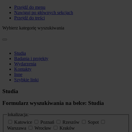
Przejdź do menu
Nawiguj po głównych sekcjach
Przejdź do treści
Wybierz kategorię wyszukiwania
Studia
Badania i projekty
Wydarzenia
Kontakty
Inne
Szybkie linki
Studia
Formularz wyszukiwania na belce: Studia
lokalizacja:
Katowice
Poznań
Rzeszów
Sopot
Warszawa
Wrocław
Kraków