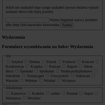
Jeżeli nie znalazłeś tego czego szukałeś zawsze możesz wpisać
szukane słowo lub frazę poniżej
Wpisz fragment nazwy projektu
albo imię i/lub nazwisko kierownika
Szukaj
Wydarzenia
Formularz wyszukiwania na belce: Wydarzenia
typ:
Artykuł
Debata
Ebook
Festiwal
Koncert
Konferencja
Książka
Podcast
Raport
Silent-
disco
Spektakl
Spotkanie
Studia-podyplomowe
Szkolenie
Turniej-gier
Uroczystość
Videocast
Warsztat
Webinar
Wykład
Wystawa
lokalizacja:
Katowice
Kraków
online
Poznań
Sopot
Warszawa
Wrocław