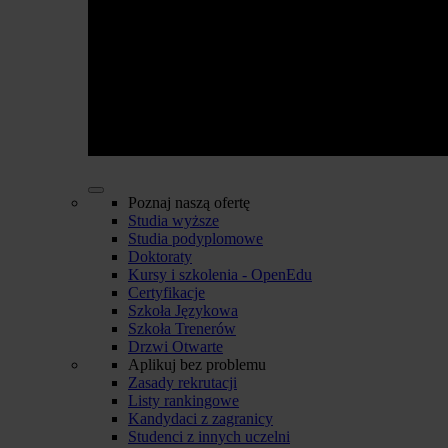
Poznaj naszą ofertę
Studia wyższe
Studia podyplomowe
Doktoraty
Kursy i szkolenia - OpenEdu
Certyfikacje
Szkoła Językowa
Szkoła Trenerów
Drzwi Otwarte
Aplikuj bez problemu
Zasady rekrutacji
Listy rankingowe
Kandydaci z zagranicy
Studenci z innych uczelni