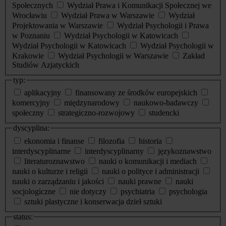
Społecznych
Wydział Prawa i Komunikacji Społecznej we
Wrocławiu
Wydział Prawa w Warszawie
Wydział
Projektowania w Warszawie
Wydział Psychologii i Prawa
w Poznaniu
Wydział Psychologii w Katowicach
Wydział Psychologii w Katowicach
Wydział Psychologii w
Krakowie
Wydział Psychologii w Warszawie
Zakład
Studiów Azjatyckich
typ:
aplikacyjny
finansowany ze środków europejskich
komercyjny
międzynarodowy
naukowo-badawczy
społeczny
strategiczno-rozwojowy
studencki
dyscyplina:
ekonomia i finanse
filozofia
historia
interdyscyplinarne
interdyscyplinarny
językoznawstwo
literaturoznawstwo
nauki o komunikacji i mediach
nauki o kulturze i religii
nauki o polityce i administracji
nauki o zarządzaniu i jakości
nauki prawne
nauki
socjologiczne
nie dotyczy
psychiatria
psychologia
sztuki plastyczne i konserwacja dzieł sztuki
status: