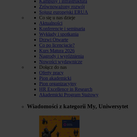
Kampusy i infrastruktura
Zrównoważony rozwój
Sojusz europejski ERUA
Co się u nas dzieje
Aktualności
Konferencje i seminaria
Wykłady i spotkania
Drzwi Otwarte
Co po licencjacie?
Kurs Matura 2026
Nagrody i wyróżnienia
Nowości wydawnicze
Dołącz do nas
Oferty pracy
Pion akademicki
Pion organizacyjny
HR Excellence in Research
Akademicki Program Stażowy
Wiadomości z kategorii
My, Uniwersytet