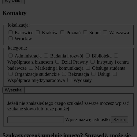
Wyszukaj
Kontakty
lokalizacja:
Katowice
Kraków
Poznań
Sopot
Warszawa
Wrocław
kategoria:
Administracja
Badania i rozwój
Biblioteka
Współpraca z biznesem
Dział Prawny
Instytuty i centra
badawcze
Marketing i komunikacja
Obsługa studenta
Organizacje studenckie
Rekrutacja
Usługi
Współpraca międzynarodowa
Wydziały
Wyszukaj
Jeżeli nie znalazłeś tego czego szukałeś zawsze możesz wpisać
szukane słowo lub frazę poniżej
Wpisz nazwę jednostki
Szukaj
Szukasz czegoś zupełnie innego? Sprawdź, może się