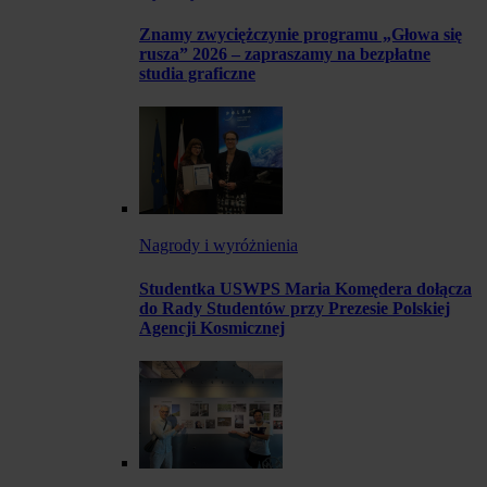
Znamy zwyciężczynie programu „Głowa się
rusza” 2026 – zapraszamy na bezpłatne
studia graficzne
Nagrody i wyróżnienia
Studentka USWPS Maria Komędera dołącza
do Rady Studentów przy Prezesie Polskiej
Agencji Kosmicznej