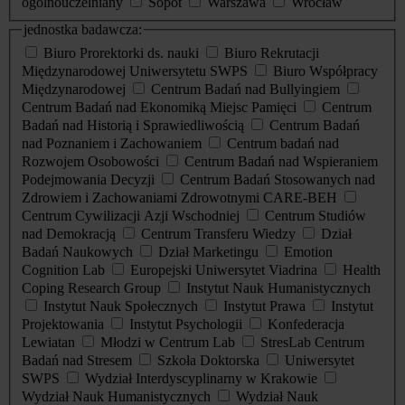
ogólnouczelniany
Sopot
Warszawa
Wrocław
jednostka badawcza:
Biuro Prorektorki ds. nauki
Biuro Rekrutacji
Międzynarodowej Uniwersytetu SWPS
Biuro Współpracy
Międzynarodowej
Centrum Badań nad Bullyingiem
Centrum Badań nad Ekonomiką Miejsc Pamięci
Centrum
Badań nad Historią i Sprawiedliwością
Centrum Badań
nad Poznaniem i Zachowaniem
Centrum badań nad
Rozwojem Osobowości
Centrum Badań nad Wspieraniem
Podejmowania Decyzji
Centrum Badań Stosowanych nad
Zdrowiem i Zachowaniami Zdrowotnymi CARE-BEH
Centrum Cywilizacji Azji Wschodniej
Centrum Studiów
nad Demokracją
Centrum Transferu Wiedzy
Dział
Badań Naukowych
Dział Marketingu
Emotion
Cognition Lab
Europejski Uniwersytet Viadrina
Health
Coping Research Group
Instytut Nauk Humanistycznych
Instytut Nauk Społecznych
Instytut Prawa
Instytut
Projektowania
Instytut Psychologii
Konfederacja
Lewiatan
Młodzi w Centrum Lab
StresLab Centrum
Badań nad Stresem
Szkoła Doktorska
Uniwersytet
SWPS
Wydział Interdyscyplinarny w Krakowie
Wydział Nauk Humanistycznych
Wydział Nauk