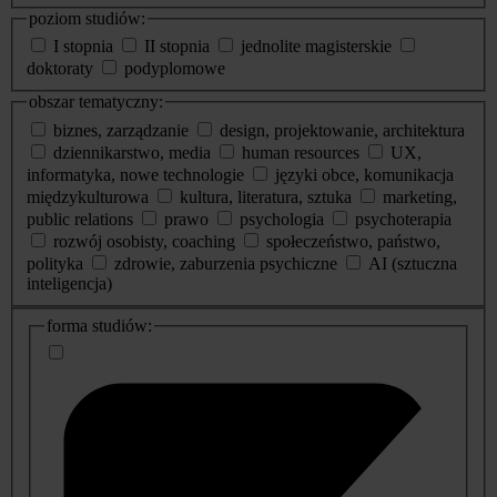
poziom studiów:
I stopnia
II stopnia
jednolite magisterskie
doktoraty
podyplomowe
obszar tematyczny:
biznes, zarządzanie
design, projektowanie, architektura
dziennikarstwo, media
human resources
UX,
informatyka, nowe technologie
języki obce, komunikacja
międzykulturowa
kultura, literatura, sztuka
marketing,
public relations
prawo
psychologia
psychoterapia
rozwój osobisty, coaching
społeczeństwo, państwo,
polityka
zdrowie, zaburzenia psychiczne
AI (sztuczna
inteligencja)
dodatkowe
forma studiów:
informacje
o
studiach