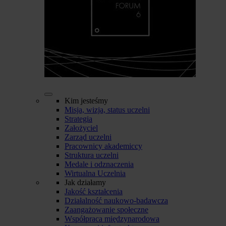
Kim jesteśmy
Misja, wizja, status uczelni
Strategia
Założyciel
Zarząd uczelni
Pracownicy akademiccy
Struktura uczelni
Medale i odznaczenia
Wirtualna Uczelnia
Jak działamy
Jakość kształcenia
Działalność naukowo-badawcza
Zaangażowanie społeczne
Współpraca międzynarodowa