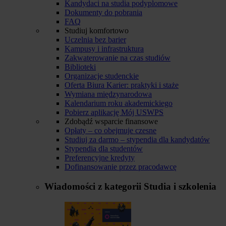
Kandydaci na studia podyplomowe
Dokumenty do pobrania
FAQ
Studiuj komfortowo
Uczelnia bez barier
Kampusy i infrastruktura
Zakwaterowanie na czas studiów
Biblioteki
Organizacje studenckie
Oferta Biura Karier: praktyki i staże
Wymiana międzynarodowa
Kalendarium roku akademickiego
Pobierz aplikację Mój USWPS
Zdobądź wsparcie finansowe
Opłaty – co obejmuje czesne
Studiuj za darmo – stypendia dla kandydatów
Stypendia dla studentów
Preferencyjne kredyty
Dofinansowanie przez pracodawcę
Wiadomości z kategorii
Studia i szkolenia