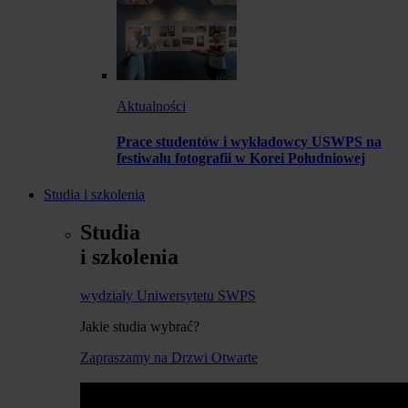
Aktualności
Prace studentów i wykładowcy USWPS na
festiwalu fotografii w Korei Południowej
Studia i szkolenia
Studia
i szkolenia
wydziały Uniwersytetu SWPS
Jakie studia wybrać?
Zapraszamy na Drzwi Otwarte