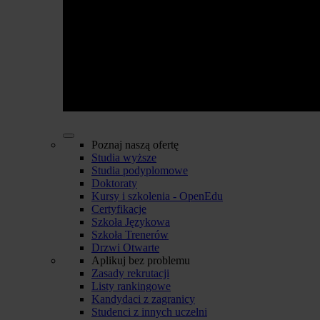
Poznaj naszą ofertę
Studia wyższe
Studia podyplomowe
Doktoraty
Kursy i szkolenia - OpenEdu
Certyfikacje
Szkoła Językowa
Szkoła Trenerów
Drzwi Otwarte
Aplikuj bez problemu
Zasady rekrutacji
Listy rankingowe
Kandydaci z zagranicy
Studenci z innych uczelni