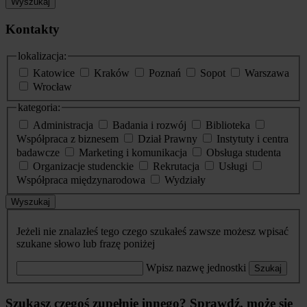
Wyszukaj
Kontakty
lokalizacja:
Katowice
Kraków
Poznań
Sopot
Warszawa
Wrocław
kategoria:
Administracja
Badania i rozwój
Biblioteka
Współpraca z biznesem
Dział Prawny
Instytuty i centra
badawcze
Marketing i komunikacja
Obsługa studenta
Organizacje studenckie
Rekrutacja
Usługi
Współpraca międzynarodowa
Wydziały
Wyszukaj
Jeżeli nie znalazłeś tego czego szukałeś zawsze możesz wpisać
szukane słowo lub frazę poniżej
Wpisz nazwę jednostki
Szukaj
Szukasz czegoś zupełnie innego? Sprawdź, może się