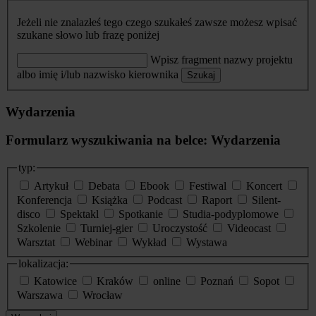
Jeżeli nie znalazłeś tego czego szukałeś zawsze możesz wpisać
szukane słowo lub frazę poniżej
Wpisz fragment nazwy projektu
albo imię i/lub nazwisko kierownika
Szukaj
Wydarzenia
Formularz wyszukiwania na belce: Wydarzenia
typ:
Artykuł
Debata
Ebook
Festiwal
Koncert
Konferencja
Książka
Podcast
Raport
Silent-
disco
Spektakl
Spotkanie
Studia-podyplomowe
Szkolenie
Turniej-gier
Uroczystość
Videocast
Warsztat
Webinar
Wykład
Wystawa
lokalizacja:
Katowice
Kraków
online
Poznań
Sopot
Warszawa
Wrocław