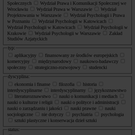
Społecznych
Wydział Prawa i Komunikacji Społecznej we
Wrocławiu
Wydział Prawa w Warszawie
Wydział
Projektowania w Warszawie
Wydział Psychologii i Prawa
w Poznaniu
Wydział Psychologii w Katowicach
Wydział Psychologii w Katowicach
Wydział Psychologii w
Krakowie
Wydział Psychologii w Warszawie
Zakład
Studiów Azjatyckich
typ:
aplikacyjny
finansowany ze środków europejskich
komercyjny
międzynarodowy
naukowo-badawczy
społeczny
strategiczno-rozwojowy
studencki
dyscyplina:
ekonomia i finanse
filozofia
historia
interdyscyplinarne
interdyscyplinarny
językoznawstwo
literaturoznawstwo
nauki o komunikacji i mediach
nauki o kulturze i religii
nauki o polityce i administracji
nauki o zarządzaniu i jakości
nauki prawne
nauki
socjologiczne
nie dotyczy
psychiatria
psychologia
sztuki plastyczne i konserwacja dzieł sztuki
status: