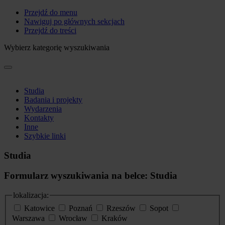
Przejdź do menu
Nawiguj po głównych sekcjach
Przejdź do treści
Wybierz kategorię wyszukiwania
Studia
Badania i projekty
Wydarzenia
Kontakty
Inne
Szybkie linki
Studia
Formularz wyszukiwania na belce: Studia
lokalizacja:
Katowice
Poznań
Rzeszów
Sopot
Warszawa
Wrocław
Kraków