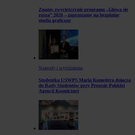
Znamy zwyciężczynie programu „Głowa się
rusza” 2026 – zapraszamy na bezpłatne
studia graficzne
Nagrody i wyróżnienia
Studentka USWPS Maria Komędera dołącza
do Rady Studentów przy Prezesie Polskiej
Agencji Kosmicznej