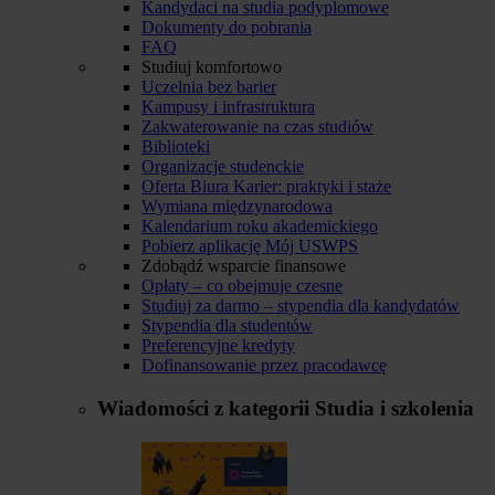
Kandydaci na studia podyplomowe
Dokumenty do pobrania
FAQ
Studiuj komfortowo
Uczelnia bez barier
Kampusy i infrastruktura
Zakwaterowanie na czas studiów
Biblioteki
Organizacje studenckie
Oferta Biura Karier: praktyki i staże
Wymiana międzynarodowa
Kalendarium roku akademickiego
Pobierz aplikację Mój USWPS
Zdobądź wsparcie finansowe
Opłaty – co obejmuje czesne
Studiuj za darmo – stypendia dla kandydatów
Stypendia dla studentów
Preferencyjne kredyty
Dofinansowanie przez pracodawcę
Wiadomości z kategorii
Studia i szkolenia