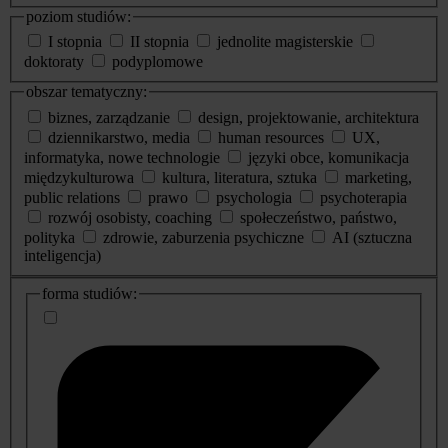
poziom studiów:
I stopnia
II stopnia
jednolite magisterskie
doktoraty
podyplomowe
obszar tematyczny:
biznes, zarządzanie
design, projektowanie, architektura
dziennikarstwo, media
human resources
UX,
informatyka, nowe technologie
języki obce, komunikacja
międzykulturowa
kultura, literatura, sztuka
marketing,
public relations
prawo
psychologia
psychoterapia
rozwój osobisty, coaching
społeczeństwo, państwo,
polityka
zdrowie, zaburzenia psychiczne
AI (sztuczna
inteligencja)
dodatkowe
forma studiów:
informacje
o
studiach