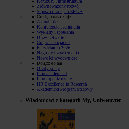
Kampusy i infrastruktura
Zrównoważony rozwój
Sojusz europejski ERUA
Co się u nas dzieje
Aktualności
Konferencje i seminaria
Wykłady i spotkania
Drzwi Otwarte
Co po licencjacie?
Kurs Matura 2026
Nagrody i wyróżnienia
Nowości wydawnicze
Dołącz do nas
Oferty pracy
Pion akademicki
Pion organizacyjny
HR Excellence in Research
Akademicki Program Stażowy
Wiadomości z kategorii
My, Uniwersytet