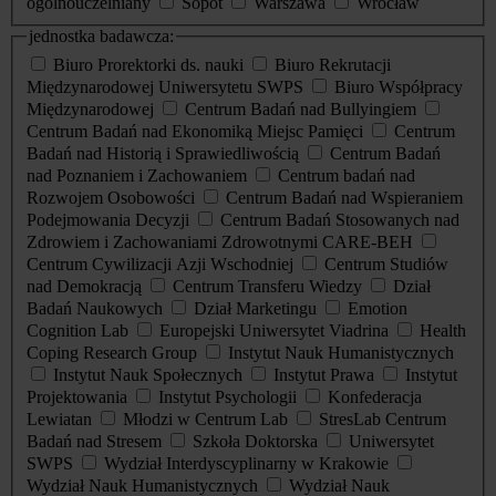
ogólnouczelniany
Sopot
Warszawa
Wrocław
jednostka badawcza:
Biuro Prorektorki ds. nauki
Biuro Rekrutacji
Międzynarodowej Uniwersytetu SWPS
Biuro Współpracy
Międzynarodowej
Centrum Badań nad Bullyingiem
Centrum Badań nad Ekonomiką Miejsc Pamięci
Centrum
Badań nad Historią i Sprawiedliwością
Centrum Badań
nad Poznaniem i Zachowaniem
Centrum badań nad
Rozwojem Osobowości
Centrum Badań nad Wspieraniem
Podejmowania Decyzji
Centrum Badań Stosowanych nad
Zdrowiem i Zachowaniami Zdrowotnymi CARE-BEH
Centrum Cywilizacji Azji Wschodniej
Centrum Studiów
nad Demokracją
Centrum Transferu Wiedzy
Dział
Badań Naukowych
Dział Marketingu
Emotion
Cognition Lab
Europejski Uniwersytet Viadrina
Health
Coping Research Group
Instytut Nauk Humanistycznych
Instytut Nauk Społecznych
Instytut Prawa
Instytut
Projektowania
Instytut Psychologii
Konfederacja
Lewiatan
Młodzi w Centrum Lab
StresLab Centrum
Badań nad Stresem
Szkoła Doktorska
Uniwersytet
SWPS
Wydział Interdyscyplinarny w Krakowie
Wydział Nauk Humanistycznych
Wydział Nauk