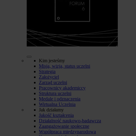
Kim jesteśmy
Misja, wizja, status uczelni
Strategia
Założyciel
Zarząd uczelni
Pracownicy akademiccy
Struktura uczelni
Medale i odznaczenia
Wirtualna Uczelnia
Jak działamy
Jakość kształcenia
Działalność naukowo-badawcza
Zaangażowanie społeczne
Współpraca międzynarodowa