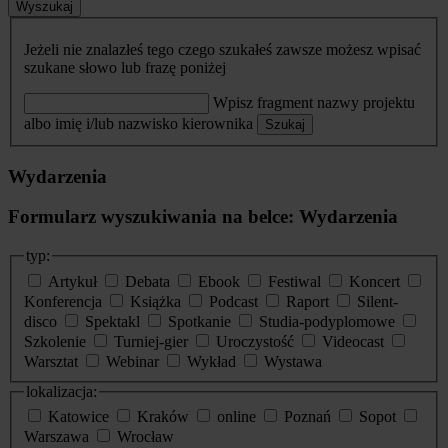
Wyszukaj
Jeżeli nie znalazłeś tego czego szukałeś zawsze możesz wpisać
szukane słowo lub frazę poniżej
Wpisz fragment nazwy projektu
albo imię i/lub nazwisko kierownika
Szukaj
Wydarzenia
Formularz wyszukiwania na belce: Wydarzenia
typ:
Artykuł
Debata
Ebook
Festiwal
Koncert
Konferencja
Książka
Podcast
Raport
Silent-
disco
Spektakl
Spotkanie
Studia-podyplomowe
Szkolenie
Turniej-gier
Uroczystość
Videocast
Warsztat
Webinar
Wykład
Wystawa
lokalizacja:
Katowice
Kraków
online
Poznań
Sopot
Warszawa
Wrocław