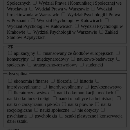
Społecznych
Wydział Prawa i Komunikacji Społecznej we
Wrocławiu
Wydział Prawa w Warszawie
Wydział
Projektowania w Warszawie
Wydział Psychologii i Prawa
w Poznaniu
Wydział Psychologii w Katowicach
Wydział Psychologii w Katowicach
Wydział Psychologii w
Krakowie
Wydział Psychologii w Warszawie
Zakład
Studiów Azjatyckich
typ:
aplikacyjny
finansowany ze środków europejskich
komercyjny
międzynarodowy
naukowo-badawczy
społeczny
strategiczno-rozwojowy
studencki
dyscyplina:
ekonomia i finanse
filozofia
historia
interdyscyplinarne
interdyscyplinarny
językoznawstwo
literaturoznawstwo
nauki o komunikacji i mediach
nauki o kulturze i religii
nauki o polityce i administracji
nauki o zarządzaniu i jakości
nauki prawne
nauki
socjologiczne
nauki społeczne
nie dotyczy
psychiatria
psychologia
sztuki plastyczne i konserwacja
dzieł sztuki
status: