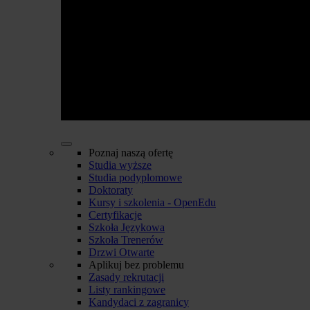
Poznaj naszą ofertę
Studia wyższe
Studia podyplomowe
Doktoraty
Kursy i szkolenia - OpenEdu
Certyfikacje
Szkoła Językowa
Szkoła Trenerów
Drzwi Otwarte
Aplikuj bez problemu
Zasady rekrutacji
Listy rankingowe
Kandydaci z zagranicy