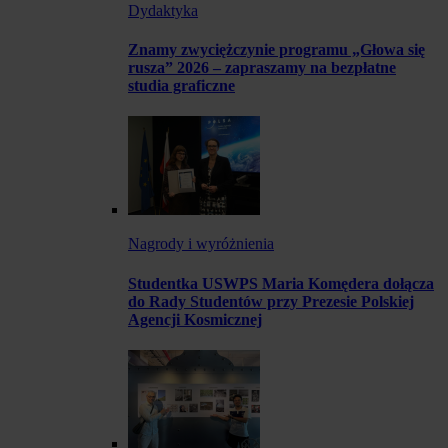
Dydaktyka
Znamy zwyciężczynie programu „Głowa się
rusza” 2026 – zapraszamy na bezpłatne
studia graficzne
Nagrody i wyróżnienia
Studentka USWPS Maria Komędera dołącza
do Rady Studentów przy Prezesie Polskiej
Agencji Kosmicznej