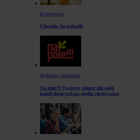
Konferencje
Chronię, bo potrafię
Wykłady i spotkania
Na pole!!! Twórczy plener dla osób
kandydujących na studia (dogrywka)