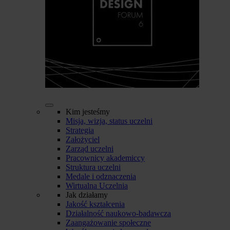
Kim jesteśmy
Misja, wizja, status uczelni
Strategia
Założyciel
Zarząd uczelni
Pracownicy akademiccy
Struktura uczelni
Medale i odznaczenia
Wirtualna Uczelnia
Jak działamy
Jakość kształcenia
Działalność naukowo-badawcza
Zaangażowanie społeczne