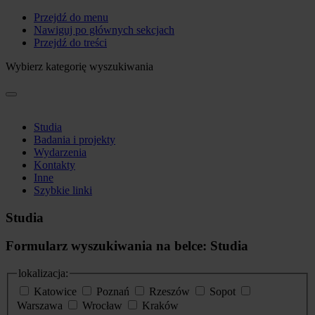
Przejdź do menu
Nawiguj po głównych sekcjach
Przejdź do treści
Wybierz kategorię wyszukiwania
Studia
Badania i projekty
Wydarzenia
Kontakty
Inne
Szybkie linki
Studia
Formularz wyszukiwania na belce: Studia
lokalizacja:
Katowice
Poznań
Rzeszów
Sopot
Warszawa
Wrocław
Kraków