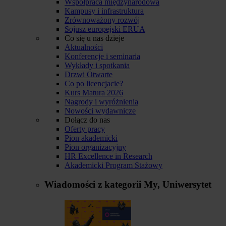
Współpraca międzynarodowa
Kampusy i infrastruktura
Zrównoważony rozwój
Sojusz europejski ERUA
Co się u nas dzieje
Aktualności
Konferencje i seminaria
Wykłady i spotkania
Drzwi Otwarte
Co po licencjacie?
Kurs Matura 2026
Nagrody i wyróżnienia
Nowości wydawnicze
Dołącz do nas
Oferty pracy
Pion akademicki
Pion organizacyjny
HR Excellence in Research
Akademicki Program Stażowy
Wiadomości z kategorii
My, Uniwersytet