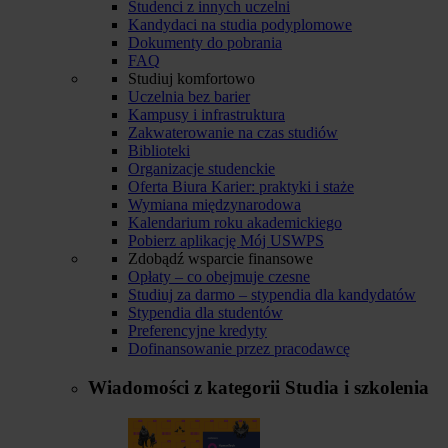
Studenci z innych uczelni
Kandydaci na studia podyplomowe
Dokumenty do pobrania
FAQ
Studiuj komfortowo
Uczelnia bez barier
Kampusy i infrastruktura
Zakwaterowanie na czas studiów
Biblioteki
Organizacje studenckie
Oferta Biura Karier: praktyki i staże
Wymiana międzynarodowa
Kalendarium roku akademickiego
Pobierz aplikację Mój USWPS
Zdobądź wsparcie finansowe
Opłaty – co obejmuje czesne
Studiuj za darmo – stypendia dla kandydatów
Stypendia dla studentów
Preferencyjne kredyty
Dofinansowanie przez pracodawcę
Wiadomości z kategorii
Studia i szkolenia