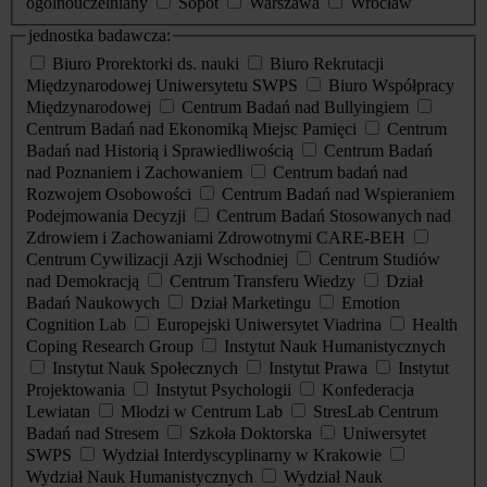
ogólnouczelniany
Sopot
Warszawa
Wrocław
jednostka badawcza:
Biuro Prorektorki ds. nauki
Biuro Rekrutacji
Międzynarodowej Uniwersytetu SWPS
Biuro Współpracy
Międzynarodowej
Centrum Badań nad Bullyingiem
Centrum Badań nad Ekonomiką Miejsc Pamięci
Centrum
Badań nad Historią i Sprawiedliwością
Centrum Badań
nad Poznaniem i Zachowaniem
Centrum badań nad
Rozwojem Osobowości
Centrum Badań nad Wspieraniem
Podejmowania Decyzji
Centrum Badań Stosowanych nad
Zdrowiem i Zachowaniami Zdrowotnymi CARE-BEH
Centrum Cywilizacji Azji Wschodniej
Centrum Studiów
nad Demokracją
Centrum Transferu Wiedzy
Dział
Badań Naukowych
Dział Marketingu
Emotion
Cognition Lab
Europejski Uniwersytet Viadrina
Health
Coping Research Group
Instytut Nauk Humanistycznych
Instytut Nauk Społecznych
Instytut Prawa
Instytut
Projektowania
Instytut Psychologii
Konfederacja
Lewiatan
Młodzi w Centrum Lab
StresLab Centrum
Badań nad Stresem
Szkoła Doktorska
Uniwersytet
SWPS
Wydział Interdyscyplinarny w Krakowie
Wydział Nauk Humanistycznych
Wydział Nauk