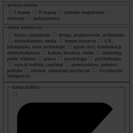
poziom studiów:
I stopnia
II stopnia
jednolite magisterskie
doktoraty
podyplomowe
obszar tematyczny:
biznes, zarządzanie
design, projektowanie, architektura
dziennikarstwo, media
human resources
UX,
informatyka, nowe technologie
języki obce, komunikacja
międzykulturowa
kultura, literatura, sztuka
marketing,
public relations
prawo
psychologia
psychoterapia
rozwój osobisty, coaching
społeczeństwo, państwo,
polityka
zdrowie, zaburzenia psychiczne
AI (sztuczna
inteligencja)
dodatkowe
forma studiów:
informacje
o
studiach