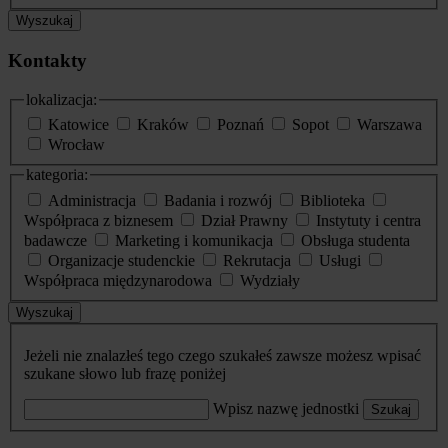
Wyszukaj
Kontakty
lokalizacja:
Katowice
Kraków
Poznań
Sopot
Warszawa
Wrocław
kategoria:
Administracja
Badania i rozwój
Biblioteka
Współpraca z biznesem
Dział Prawny
Instytuty i centra
badawcze
Marketing i komunikacja
Obsługa studenta
Organizacje studenckie
Rekrutacja
Usługi
Współpraca międzynarodowa
Wydziały
Wyszukaj
Jeżeli nie znalazłeś tego czego szukałeś zawsze możesz wpisać
szukane słowo lub frazę poniżej
Wpisz nazwę jednostki
Szukaj