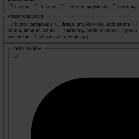
I stopnia
II stopnia
jednolite magisterskie
doktoraty
obszar tematyczny:
biznes, zarządzanie
design, projektowanie, architektura
kultura, literatura, sztuka
marketing, public relations
prawo
psychiczne
AI (sztuczna inteligencja)
dodatkowe
forma studiów:
informacje
o
studiach