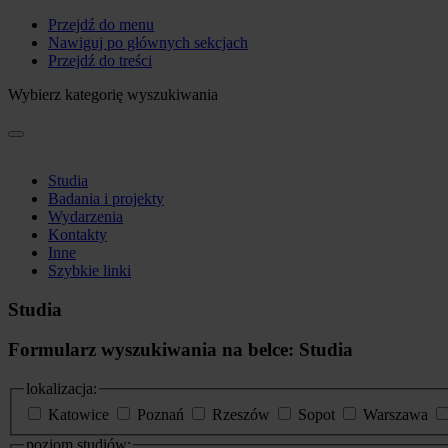
Przejdź do menu
Nawiguj po głównych sekcjach
Przejdź do treści
Wybierz kategorię wyszukiwania
Studia
Badania i projekty
Wydarzenia
Kontakty
Inne
Szybkie linki
Studia
Formularz wyszukiwania na belce: Studia
lokalizacja:
Katowice
Poznań
Rzeszów
Sopot
Warszawa
poziom studiów: