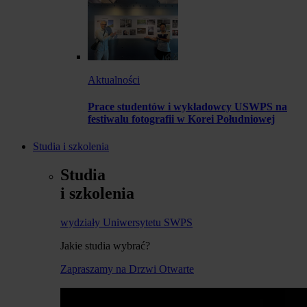
Aktualności
Prace studentów i wykładowcy USWPS na
festiwalu fotografii w Korei Południowej
Studia i szkolenia
Studia
i szkolenia
wydziały Uniwersytetu SWPS
Jakie studia wybrać?
Zapraszamy na Drzwi Otwarte