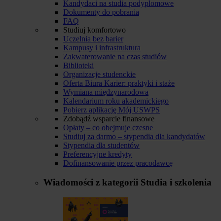
Kandydaci na studia podyplomowe
Dokumenty do pobrania
FAQ
Studiuj komfortowo
Uczelnia bez barier
Kampusy i infrastruktura
Zakwaterowanie na czas studiów
Biblioteki
Organizacje studenckie
Oferta Biura Karier: praktyki i staże
Wymiana międzynarodowa
Kalendarium roku akademickiego
Pobierz aplikację Mój USWPS
Zdobądź wsparcie finansowe
Opłaty – co obejmuje czesne
Studiuj za darmo – stypendia dla kandydatów
Stypendia dla studentów
Preferencyjne kredyty
Dofinansowanie przez pracodawcę
Wiadomości z kategorii
Studia i szkolenia