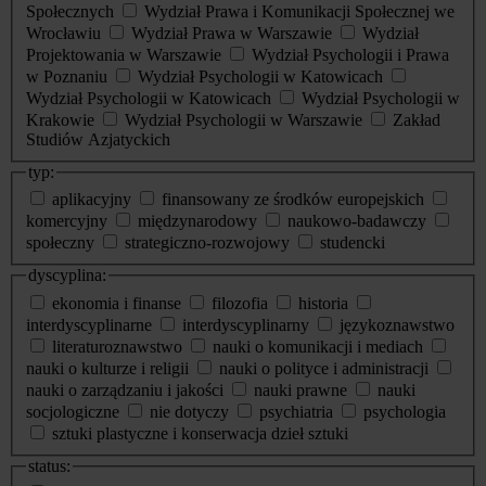
Społecznych
Wydział Prawa i Komunikacji Społecznej we
Wrocławiu
Wydział Prawa w Warszawie
Wydział
Projektowania w Warszawie
Wydział Psychologii i Prawa
w Poznaniu
Wydział Psychologii w Katowicach
Wydział Psychologii w Katowicach
Wydział Psychologii w
Krakowie
Wydział Psychologii w Warszawie
Zakład
Studiów Azjatyckich
typ:
aplikacyjny
finansowany ze środków europejskich
komercyjny
międzynarodowy
naukowo-badawczy
społeczny
strategiczno-rozwojowy
studencki
dyscyplina:
ekonomia i finanse
filozofia
historia
interdyscyplinarne
interdyscyplinarny
językoznawstwo
literaturoznawstwo
nauki o komunikacji i mediach
nauki o kulturze i religii
nauki o polityce i administracji
nauki o zarządzaniu i jakości
nauki prawne
nauki
socjologiczne
nie dotyczy
psychiatria
psychologia
sztuki plastyczne i konserwacja dzieł sztuki
status: