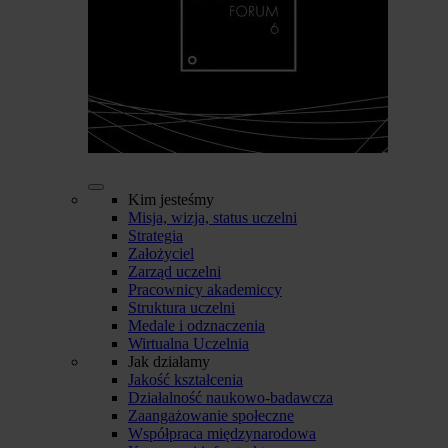
Kim jesteśmy
Misja, wizja, status uczelni
Strategia
Założyciel
Zarząd uczelni
Pracownicy akademiccy
Struktura uczelni
Medale i odznaczenia
Wirtualna Uczelnia
Jak działamy
Jakość kształcenia
Działalność naukowo-badawcza
Zaangażowanie społeczne
Współpraca międzynarodowa