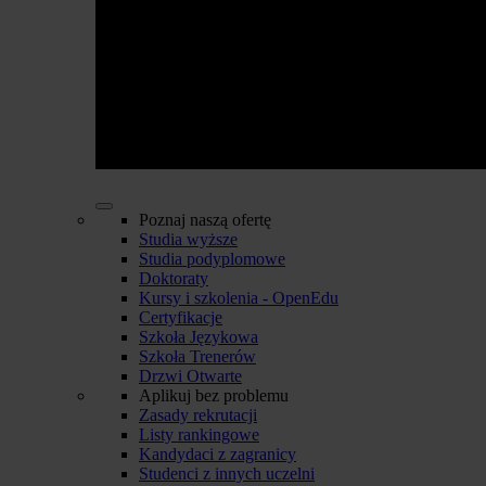
Poznaj naszą ofertę
Studia wyższe
Studia podyplomowe
Doktoraty
Kursy i szkolenia - OpenEdu
Certyfikacje
Szkoła Językowa
Szkoła Trenerów
Drzwi Otwarte
Aplikuj bez problemu
Zasady rekrutacji
Listy rankingowe
Kandydaci z zagranicy
Studenci z innych uczelni