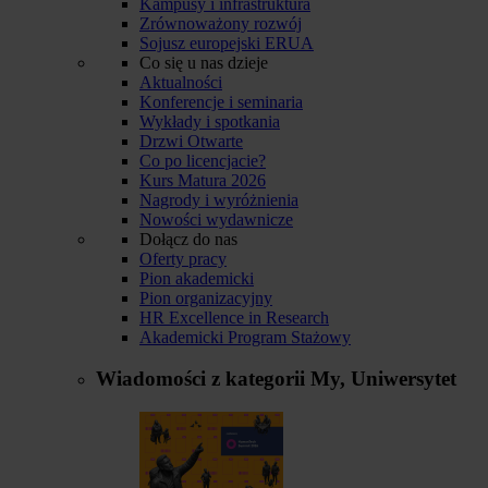
Kampusy i infrastruktura
Zrównoważony rozwój
Sojusz europejski ERUA
Co się u nas dzieje
Aktualności
Konferencje i seminaria
Wykłady i spotkania
Drzwi Otwarte
Co po licencjacie?
Kurs Matura 2026
Nagrody i wyróżnienia
Nowości wydawnicze
Dołącz do nas
Oferty pracy
Pion akademicki
Pion organizacyjny
HR Excellence in Research
Akademicki Program Stażowy
Wiadomości z kategorii
My, Uniwersytet