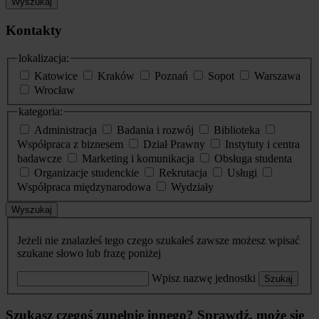
Wyszukaj
Kontakty
lokalizacja:
Katowice
Kraków
Poznań
Sopot
Warszawa
Wrocław
kategoria:
Administracja
Badania i rozwój
Biblioteka
Współpraca z biznesem
Dział Prawny
Instytuty i centra
badawcze
Marketing i komunikacja
Obsługa studenta
Organizacje studenckie
Rekrutacja
Usługi
Współpraca międzynarodowa
Wydziały
Wyszukaj
Jeżeli nie znalazłeś tego czego szukałeś zawsze możesz wpisać
szukane słowo lub frazę poniżej
Wpisz nazwę jednostki
Szukaj
Szukasz czegoś zupełnie innego? Sprawdź, może się