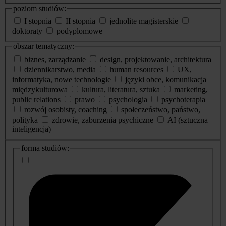
poziom studiów:
I stopnia
II stopnia
jednolite magisterskie
doktoraty
podyplomowe
obszar tematyczny:
biznes, zarządzanie
design, projektowanie, architektura
dziennikarstwo, media
human resources
UX,
informatyka, nowe technologie
języki obce, komunikacja
międzykulturowa
kultura, literatura, sztuka
marketing,
public relations
prawo
psychologia
psychoterapia
rozwój osobisty, coaching
społeczeństwo, państwo,
polityka
zdrowie, zaburzenia psychiczne
AI (sztuczna
inteligencja)
dodatkowe
forma studiów:
informacje
o
studiach