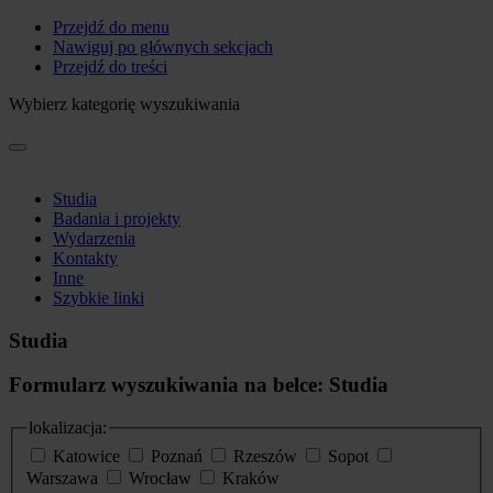
Przejdź do menu
Nawiguj po głównych sekcjach
Przejdź do treści
Wybierz kategorię wyszukiwania
Studia
Badania i projekty
Wydarzenia
Kontakty
Inne
Szybkie linki
Studia
Formularz wyszukiwania na belce: Studia
lokalizacja:
Katowice
Poznań
Rzeszów
Sopot
Warszawa
Wrocław
Kraków