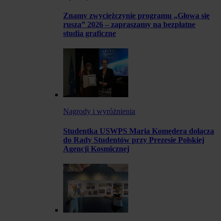
Znamy zwyciężczynie programu „Głowa się
rusza” 2026 – zapraszamy na bezpłatne
studia graficzne
Nagrody i wyróżnienia
Studentka USWPS Maria Komędera dołącza
do Rady Studentów przy Prezesie Polskiej
Agencji Kosmicznej