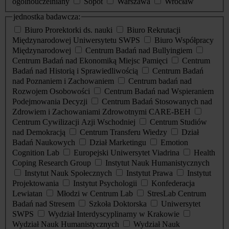
ogólnouczelniany
Sopot
Warszawa
Wrocław
jednostka badawcza:
Biuro Prorektorki ds. nauki
Biuro Rekrutacji
Międzynarodowej Uniwersytetu SWPS
Biuro Współpracy
Międzynarodowej
Centrum Badań nad Bullyingiem
Centrum Badań nad Ekonomiką Miejsc Pamięci
Centrum
Badań nad Historią i Sprawiedliwością
Centrum Badań
nad Poznaniem i Zachowaniem
Centrum badań nad
Rozwojem Osobowości
Centrum Badań nad Wspieraniem
Podejmowania Decyzji
Centrum Badań Stosowanych nad
Zdrowiem i Zachowaniami Zdrowotnymi CARE-BEH
Centrum Cywilizacji Azji Wschodniej
Centrum Studiów
nad Demokracją
Centrum Transferu Wiedzy
Dział
Badań Naukowych
Dział Marketingu
Emotion
Cognition Lab
Europejski Uniwersytet Viadrina
Health
Coping Research Group
Instytut Nauk Humanistycznych
Instytut Nauk Społecznych
Instytut Prawa
Instytut
Projektowania
Instytut Psychologii
Konfederacja
Lewiatan
Młodzi w Centrum Lab
StresLab Centrum
Badań nad Stresem
Szkoła Doktorska
Uniwersytet
SWPS
Wydział Interdyscyplinarny w Krakowie
Wydział Nauk Humanistycznych
Wydział Nauk