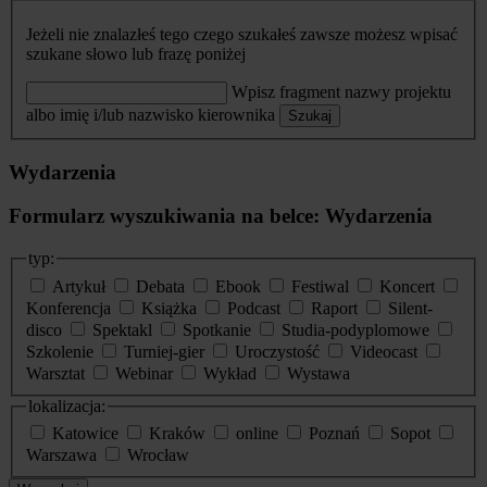
Jeżeli nie znalazłeś tego czego szukałeś zawsze możesz wpisać
szukane słowo lub frazę poniżej
Wpisz fragment nazwy projektu
albo imię i/lub nazwisko kierownika
Szukaj
Wydarzenia
Formularz wyszukiwania na belce: Wydarzenia
typ:
Artykuł
Debata
Ebook
Festiwal
Koncert
Konferencja
Książka
Podcast
Raport
Silent-
disco
Spektakl
Spotkanie
Studia-podyplomowe
Szkolenie
Turniej-gier
Uroczystość
Videocast
Warsztat
Webinar
Wykład
Wystawa
lokalizacja:
Katowice
Kraków
online
Poznań
Sopot
Warszawa
Wrocław