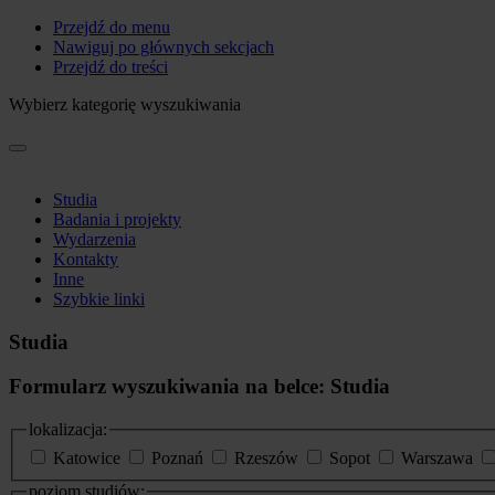
Przejdź do menu
Nawiguj po głównych sekcjach
Przejdź do treści
Wybierz kategorię wyszukiwania
Studia
Badania i projekty
Wydarzenia
Kontakty
Inne
Szybkie linki
Studia
Formularz wyszukiwania na belce: Studia
lokalizacja:
Katowice
Poznań
Rzeszów
Sopot
Warszawa
poziom studiów: