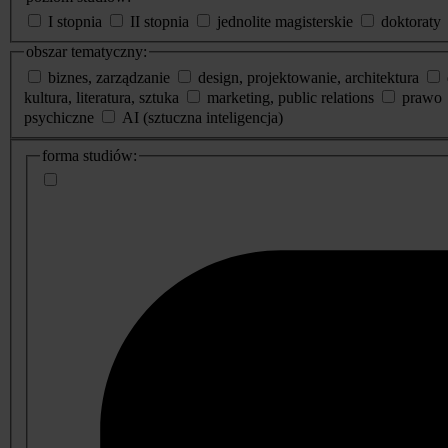
I stopnia
II stopnia
jednolite magisterskie
doktoraty
obszar tematyczny:
biznes, zarządzanie
design, projektowanie, architektura
kultura, literatura, sztuka
marketing, public relations
prawo
psychiczne
AI (sztuczna inteligencja)
dodatkowe
forma studiów:
informacje
o
studiach