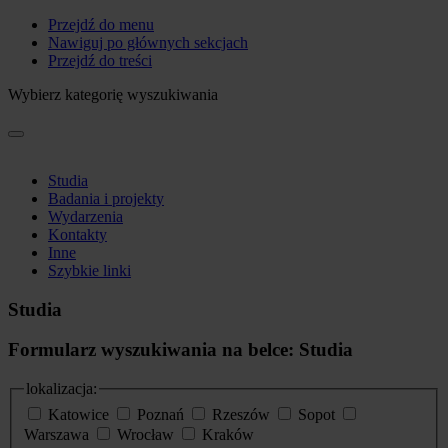
Przejdź do menu
Nawiguj po głównych sekcjach
Przejdź do treści
Wybierz kategorię wyszukiwania
Studia
Badania i projekty
Wydarzenia
Kontakty
Inne
Szybkie linki
Studia
Formularz wyszukiwania na belce: Studia
lokalizacja:
Katowice
Poznań
Rzeszów
Sopot
Warszawa
Wrocław
Kraków