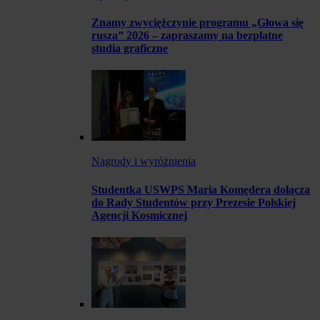
Znamy zwyciężczynie programu „Głowa się
rusza” 2026 – zapraszamy na bezpłatne
studia graficzne
Nagrody i wyróżnienia
Studentka USWPS Maria Komędera dołącza
do Rady Studentów przy Prezesie Polskiej
Agencji Kosmicznej