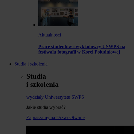
Aktualności
Prace studentów i wykładowcy USWPS na
festiwalu fotografii w Korei Południowej
Studia i szkolenia
Studia
i szkolenia
wydziały Uniwersytetu SWPS
Jakie studia wybrać?
Zapraszamy na Drzwi Otwarte