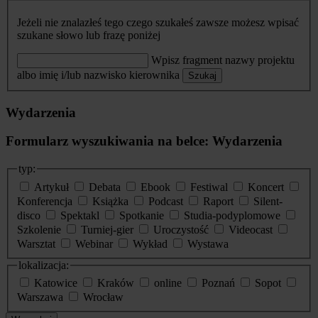
Jeżeli nie znalazłeś tego czego szukałeś zawsze możesz wpisać
szukane słowo lub frazę poniżej
Wpisz fragment nazwy projektu
albo imię i/lub nazwisko kierownika
Szukaj
Wydarzenia
Formularz wyszukiwania na belce: Wydarzenia
typ:
Artykuł
Debata
Ebook
Festiwal
Koncert
Konferencja
Książka
Podcast
Raport
Silent-
disco
Spektakl
Spotkanie
Studia-podyplomowe
Szkolenie
Turniej-gier
Uroczystość
Videocast
Warsztat
Webinar
Wykład
Wystawa
lokalizacja:
Katowice
Kraków
online
Poznań
Sopot
Warszawa
Wrocław