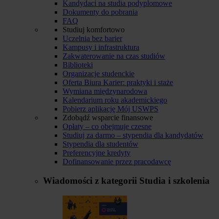
Kandydaci na studia podyplomowe
Dokumenty do pobrania
FAQ
Studiuj komfortowo
Uczelnia bez barier
Kampusy i infrastruktura
Zakwaterowanie na czas studiów
Biblioteki
Organizacje studenckie
Oferta Biura Karier: praktyki i staże
Wymiana międzynarodowa
Kalendarium roku akademickiego
Pobierz aplikację Mój USWPS
Zdobądź wsparcie finansowe
Opłaty – co obejmuje czesne
Studiuj za darmo – stypendia dla kandydatów
Stypendia dla studentów
Preferencyjne kredyty
Dofinansowanie przez pracodawcę
Wiadomości z kategorii
Studia i szkolenia