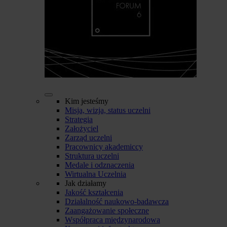
Kim jesteśmy
Misja, wizja, status uczelni
Strategia
Założyciel
Zarząd uczelni
Pracownicy akademiccy
Struktura uczelni
Medale i odznaczenia
Wirtualna Uczelnia
Jak działamy
Jakość kształcenia
Działalność naukowo-badawcza
Zaangażowanie społeczne
Współpraca międzynarodowa