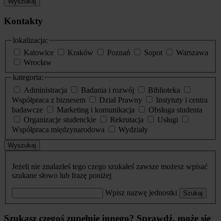
Wyszukaj
Kontakty
lokalizacja:
Katowice
Kraków
Poznań
Sopot
Warszawa
Wrocław
kategoria:
Administracja
Badania i rozwój
Biblioteka
Współpraca z biznesem
Dział Prawny
Instytuty i centra
badawcze
Marketing i komunikacja
Obsługa studenta
Organizacje studenckie
Rekrutacja
Usługi
Współpraca międzynarodowa
Wydziały
Wyszukaj
Jeżeli nie znalazłeś tego czego szukałeś zawsze możesz wpisać
szukane słowo lub frazę poniżej
Wpisz nazwę jednostki
Szukaj
Szukasz czegoś zupełnie innego? Sprawdź, może się