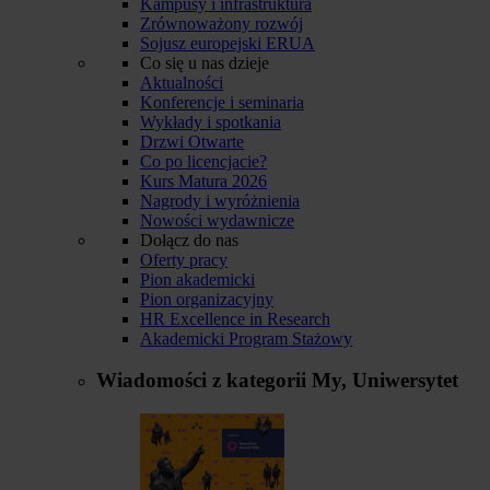
Kampusy i infrastruktura
Zrównoważony rozwój
Sojusz europejski ERUA
Co się u nas dzieje
Aktualności
Konferencje i seminaria
Wykłady i spotkania
Drzwi Otwarte
Co po licencjacie?
Kurs Matura 2026
Nagrody i wyróżnienia
Nowości wydawnicze
Dołącz do nas
Oferty pracy
Pion akademicki
Pion organizacyjny
HR Excellence in Research
Akademicki Program Stażowy
Wiadomości z kategorii
My, Uniwersytet