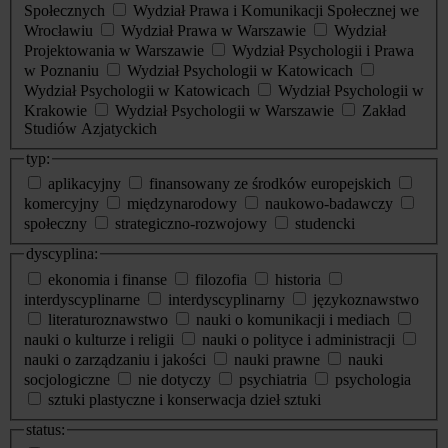
Społecznych
Wydział Prawa i Komunikacji Społecznej we
Wrocławiu
Wydział Prawa w Warszawie
Wydział
Projektowania w Warszawie
Wydział Psychologii i Prawa
w Poznaniu
Wydział Psychologii w Katowicach
Wydział Psychologii w Katowicach
Wydział Psychologii w
Krakowie
Wydział Psychologii w Warszawie
Zakład
Studiów Azjatyckich
typ:
aplikacyjny
finansowany ze środków europejskich
komercyjny
międzynarodowy
naukowo-badawczy
społeczny
strategiczno-rozwojowy
studencki
dyscyplina:
ekonomia i finanse
filozofia
historia
interdyscyplinarne
interdyscyplinarny
językoznawstwo
literaturoznawstwo
nauki o komunikacji i mediach
nauki o kulturze i religii
nauki o polityce i administracji
nauki o zarządzaniu i jakości
nauki prawne
nauki
socjologiczne
nie dotyczy
psychiatria
psychologia
sztuki plastyczne i konserwacja dzieł sztuki
status: