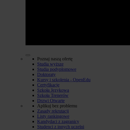
Poznaj naszą ofertę
Studia wyższe
Studia podyplomowe
Doktoraty
Kursy i szkolenia - OpenEdu
Certyfikacje
Szkoła Językowa
Szkoła Trenerów
Drzwi Otwarte
Aplikuj bez problemu
Zasady rekrutacji
Listy rankingowe
Kandydaci z zagranicy
Studenci z innych uczelni