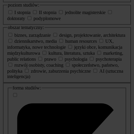
poziom studiów:
I stopnia
II stopnia
jednolite magisterskie
doktoraty
podyplomowe
obszar tematyczny:
biznes, zarządzanie
design, projektowanie, architektura
dziennikarstwo, media
human resources
UX,
informatyka, nowe technologie
języki obce, komunikacja
międzykulturowa
kultura, literatura, sztuka
marketing,
public relations
prawo
psychologia
psychoterapia
rozwój osobisty, coaching
społeczeństwo, państwo,
polityka
zdrowie, zaburzenia psychiczne
AI (sztuczna
inteligencja)
dodatkowe
forma studiów:
informacje
o
studiach