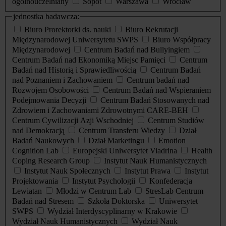
ogólnouczelniany
Sopot
Warszawa
Wrocław
jednostka badawcza:
Biuro Prorektorki ds. nauki
Biuro Rekrutacji
Międzynarodowej Uniwersytetu SWPS
Biuro Współpracy
Międzynarodowej
Centrum Badań nad Bullyingiem
Centrum Badań nad Ekonomiką Miejsc Pamięci
Centrum
Badań nad Historią i Sprawiedliwością
Centrum Badań
nad Poznaniem i Zachowaniem
Centrum badań nad
Rozwojem Osobowości
Centrum Badań nad Wspieraniem
Podejmowania Decyzji
Centrum Badań Stosowanych nad
Zdrowiem i Zachowaniami Zdrowotnymi CARE-BEH
Centrum Cywilizacji Azji Wschodniej
Centrum Studiów
nad Demokracją
Centrum Transferu Wiedzy
Dział
Badań Naukowych
Dział Marketingu
Emotion
Cognition Lab
Europejski Uniwersytet Viadrina
Health
Coping Research Group
Instytut Nauk Humanistycznych
Instytut Nauk Społecznych
Instytut Prawa
Instytut
Projektowania
Instytut Psychologii
Konfederacja
Lewiatan
Młodzi w Centrum Lab
StresLab Centrum
Badań nad Stresem
Szkoła Doktorska
Uniwersytet
SWPS
Wydział Interdyscyplinarny w Krakowie
Wydział Nauk Humanistycznych
Wydział Nauk