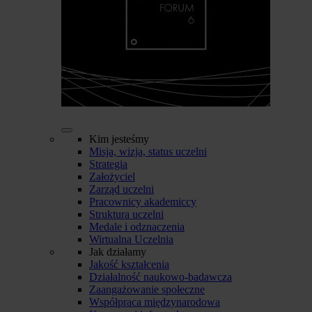
Kim jesteśmy
Misja, wizja, status uczelni
Strategia
Założyciel
Zarząd uczelni
Pracownicy akademiccy
Struktura uczelni
Medale i odznaczenia
Wirtualna Uczelnia
Jak działamy
Jakość kształcenia
Działalność naukowo-badawcza
Zaangażowanie społeczne
Współpraca międzynarodowa