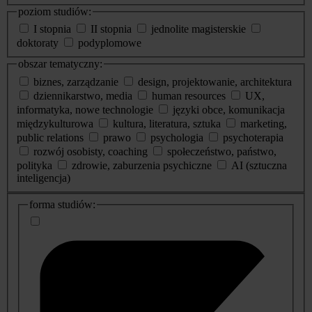
poziom studiów:
I stopnia
II stopnia
jednolite magisterskie
doktoraty
podyplomowe
obszar tematyczny:
biznes, zarządzanie
design, projektowanie, architektura
dziennikarstwo, media
human resources
UX,
informatyka, nowe technologie
języki obce, komunikacja
międzykulturowa
kultura, literatura, sztuka
marketing,
public relations
prawo
psychologia
psychoterapia
rozwój osobisty, coaching
społeczeństwo, państwo,
polityka
zdrowie, zaburzenia psychiczne
AI (sztuczna
inteligencja)
dodatkowe
forma studiów:
informacje
o
studiach