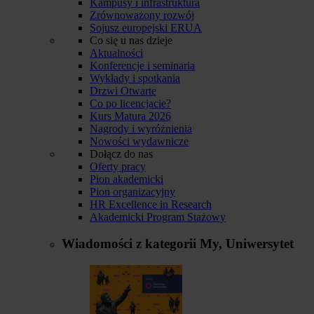
Kampusy i infrastruktura
Zrównoważony rozwój
Sojusz europejski ERUA
Co się u nas dzieje
Aktualności
Konferencje i seminaria
Wykłady i spotkania
Drzwi Otwarte
Co po licencjacie?
Kurs Matura 2026
Nagrody i wyróżnienia
Nowości wydawnicze
Dołącz do nas
Oferty pracy
Pion akademicki
Pion organizacyjny
HR Excellence in Research
Akademicki Program Stażowy
Wiadomości z kategorii
My, Uniwersytet