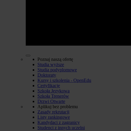
Poznaj naszą ofertę
Studia wyższe
Studia podyplomowe
Doktoraty
Kursy i szkolenia - OpenEdu
Certyfikacje
Szkoła Językowa
Szkoła Trenerów
Drzwi Otwarte
Aplikuj bez problemu
Zasady rekrutacji
Listy rankingowe
Kandydaci z zagranicy
Studenci z innych uczelni