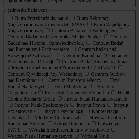
ogólnouczelniany
Sopot
Warszawa
Wrocław
jednostka badawcza:
Biuro Prorektorki ds. nauki
Biuro Rekrutacji
Międzynarodowej Uniwersytetu SWPS
Biuro Współpracy
Międzynarodowej
Centrum Badań nad Bullyingiem
Centrum Badań nad Ekonomiką Miejsc Pamięci
Centrum
Badań nad Historią i Sprawiedliwością
Centrum Badań
nad Poznaniem i Zachowaniem
Centrum badań nad
Rozwojem Osobowości
Centrum Badań nad Wspieraniem
Podejmowania Decyzji
Centrum Badań Stosowanych nad
Zdrowiem i Zachowaniami Zdrowotnymi CARE-BEH
Centrum Cywilizacji Azji Wschodniej
Centrum Studiów
nad Demokracją
Centrum Transferu Wiedzy
Dział
Badań Naukowych
Dział Marketingu
Emotion
Cognition Lab
Europejski Uniwersytet Viadrina
Health
Coping Research Group
Instytut Nauk Humanistycznych
Instytut Nauk Społecznych
Instytut Prawa
Instytut
Projektowania
Instytut Psychologii
Konfederacja
Lewiatan
Młodzi w Centrum Lab
StresLab Centrum
Badań nad Stresem
Szkoła Doktorska
Uniwersytet
SWPS
Wydział Interdyscyplinarny w Krakowie
Wydział Nauk Humanistycznych
Wydział Nauk