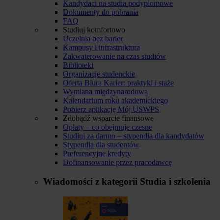
Kandydaci na studia podyplomowe
Dokumenty do pobrania
FAQ
Studiuj komfortowo
Uczelnia bez barier
Kampusy i infrastruktura
Zakwaterowanie na czas studiów
Biblioteki
Organizacje studenckie
Oferta Biura Karier: praktyki i staże
Wymiana międzynarodowa
Kalendarium roku akademickiego
Pobierz aplikację Mój USWPS
Zdobądź wsparcie finansowe
Opłaty – co obejmuje czesne
Studiuj za darmo – stypendia dla kandydatów
Stypendia dla studentów
Preferencyjne kredyty
Dofinansowanie przez pracodawcę
Wiadomości z kategorii
Studia i szkolenia