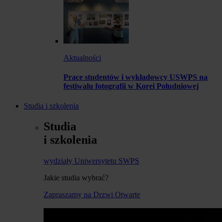
Aktualności
Prace studentów i wykładowcy USWPS na
festiwalu fotografii w Korei Południowej
Studia i szkolenia
Studia
i szkolenia
wydziały Uniwersytetu SWPS
Jakie studia wybrać?
Zapraszamy na Drzwi Otwarte