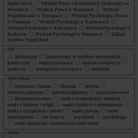
Społecznych
Wydział Prawa i Komunikacji Społecznej we
Wrocławiu
Wydział Prawa w Warszawie
Wydział
Projektowania w Warszawie
Wydział Psychologii i Prawa
w Poznaniu
Wydział Psychologii w Katowicach
Wydział Psychologii w Katowicach
Wydział Psychologii w
Krakowie
Wydział Psychologii w Warszawie
Zakład
Studiów Azjatyckich
typ:
aplikacyjny
finansowany ze środków europejskich
komercyjny
międzynarodowy
naukowo-badawczy
społeczny
strategiczno-rozwojowy
studencki
dyscyplina:
ekonomia i finanse
filozofia
historia
interdyscyplinarne
interdyscyplinarny
językoznawstwo
literaturoznawstwo
nauki o komunikacji i mediach
nauki o kulturze i religii
nauki o polityce i administracji
nauki o zarządzaniu i jakości
nauki prawne
nauki
socjologiczne
nie dotyczy
psychiatria
psychologia
sztuki plastyczne i konserwacja dzieł sztuki
status: