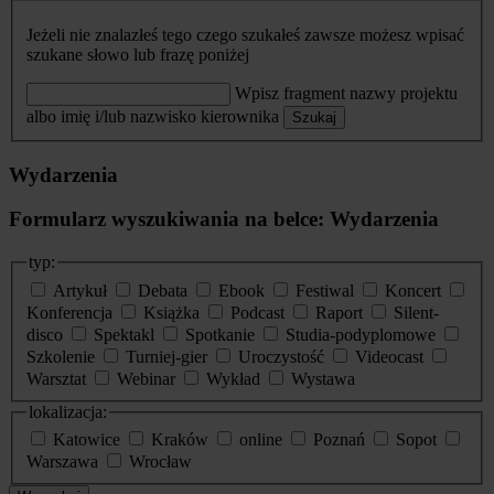
Jeżeli nie znalazłeś tego czego szukałeś zawsze możesz wpisać
szukane słowo lub frazę poniżej
Wpisz fragment nazwy projektu
albo imię i/lub nazwisko kierownika
Szukaj
Wydarzenia
Formularz wyszukiwania na belce: Wydarzenia
typ:
Artykuł
Debata
Ebook
Festiwal
Koncert
Konferencja
Książka
Podcast
Raport
Silent-
disco
Spektakl
Spotkanie
Studia-podyplomowe
Szkolenie
Turniej-gier
Uroczystość
Videocast
Warsztat
Webinar
Wykład
Wystawa
lokalizacja:
Katowice
Kraków
online
Poznań
Sopot
Warszawa
Wrocław