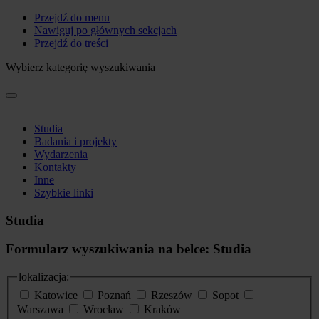
Przejdź do menu
Nawiguj po głównych sekcjach
Przejdź do treści
Wybierz kategorię wyszukiwania
Studia
Badania i projekty
Wydarzenia
Kontakty
Inne
Szybkie linki
Studia
Formularz wyszukiwania na belce: Studia
lokalizacja:
Katowice
Poznań
Rzeszów
Sopot
Warszawa
Wrocław
Kraków