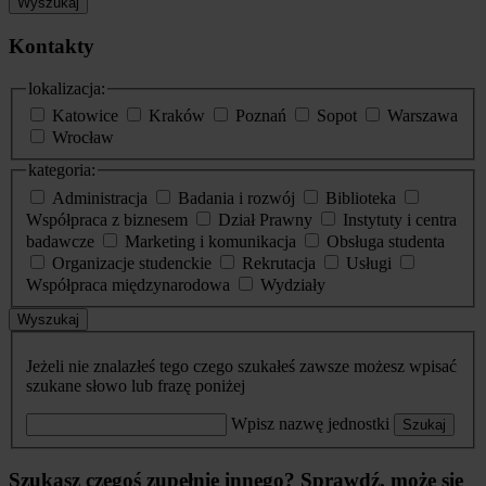
Wyszukaj
Kontakty
lokalizacja:
Katowice
Kraków
Poznań
Sopot
Warszawa
Wrocław
kategoria:
Administracja
Badania i rozwój
Biblioteka
Współpraca z biznesem
Dział Prawny
Instytuty i centra
badawcze
Marketing i komunikacja
Obsługa studenta
Organizacje studenckie
Rekrutacja
Usługi
Współpraca międzynarodowa
Wydziały
Wyszukaj
Jeżeli nie znalazłeś tego czego szukałeś zawsze możesz wpisać
szukane słowo lub frazę poniżej
Wpisz nazwę jednostki
Szukaj
Szukasz czegoś zupełnie innego? Sprawdź, może się