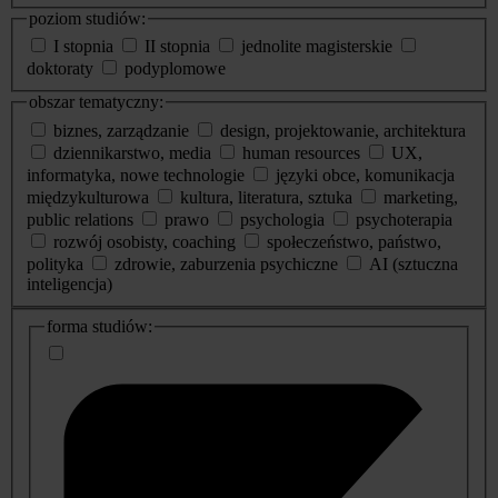
poziom studiów:
I stopnia
II stopnia
jednolite magisterskie
doktoraty
podyplomowe
obszar tematyczny:
biznes, zarządzanie
design, projektowanie, architektura
dziennikarstwo, media
human resources
UX,
informatyka, nowe technologie
języki obce, komunikacja
międzykulturowa
kultura, literatura, sztuka
marketing,
public relations
prawo
psychologia
psychoterapia
rozwój osobisty, coaching
społeczeństwo, państwo,
polityka
zdrowie, zaburzenia psychiczne
AI (sztuczna
inteligencja)
dodatkowe
forma studiów:
informacje
o
studiach