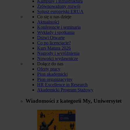
Kampusy i infrastruktura
Zrównoważony rozwój
Sojusz europejski ERUA
Co się u nas dzieje
Aktualności
Konferencje i seminaria
Wykłady i spotkania
Drzwi Otwarte
Co po licencjacie?
Kurs Matura 2026
Nagrody i wyróżnienia
Nowości wydawnicze
Dołącz do nas
Oferty pracy
Pion akademicki
Pion organizacyjny
HR Excellence in Research
Akademicki Program Stażowy
Wiadomości z kategorii
My, Uniwersytet