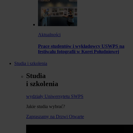
Aktualności
Prace studentów i wykładowcy USWPS na
festiwalu fotografii w Korei Południowej
Studia i szkolenia
Studia
i szkolenia
wydziały Uniwersytetu SWPS
Jakie studia wybrać?
Zapraszamy na Drzwi Otwarte