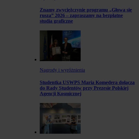
Znamy zwyciężczynie programu „Głowa się
rusza” 2026 – zapraszamy na bezpłatne
studia graficzne
Nagrody i wyróżnienia
Studentka USWPS Maria Komędera dołącza
do Rady Studentów przy Prezesie Polskiej
Agencji Kosmicznej