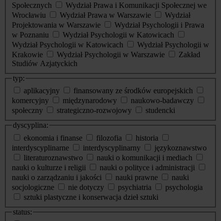
Społecznych
Wydział Prawa i Komunikacji Społecznej we
Wrocławiu
Wydział Prawa w Warszawie
Wydział
Projektowania w Warszawie
Wydział Psychologii i Prawa
w Poznaniu
Wydział Psychologii w Katowicach
Wydział Psychologii w Katowicach
Wydział Psychologii w
Krakowie
Wydział Psychologii w Warszawie
Zakład
Studiów Azjatyckich
typ:
aplikacyjny
finansowany ze środków europejskich
komercyjny
międzynarodowy
naukowo-badawczy
społeczny
strategiczno-rozwojowy
studencki
dyscyplina:
ekonomia i finanse
filozofia
historia
interdyscyplinarne
interdyscyplinarny
językoznawstwo
literaturoznawstwo
nauki o komunikacji i mediach
nauki o kulturze i religii
nauki o polityce i administracji
nauki o zarządzaniu i jakości
nauki prawne
nauki
socjologiczne
nie dotyczy
psychiatria
psychologia
sztuki plastyczne i konserwacja dzieł sztuki
status: