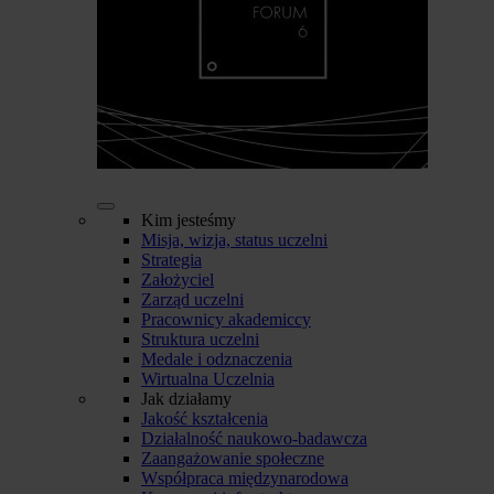
Kim jesteśmy
Misja, wizja, status uczelni
Strategia
Założyciel
Zarząd uczelni
Pracownicy akademiccy
Struktura uczelni
Medale i odznaczenia
Wirtualna Uczelnia
Jak działamy
Jakość kształcenia
Działalność naukowo-badawcza
Zaangażowanie społeczne
Współpraca międzynarodowa