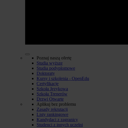
Poznaj naszą ofertę
Studia wyższe
Studia podyplomowe
Doktoraty
Kursy i szkolenia - OpenEdu
Certyfikacje
Szkoła Językowa
Szkoła Trenerów
Drzwi Otwarte
Aplikuj bez problemu
Zasady rekrutacji
Listy rankingowe
Kandydaci z zagranicy
Studenci z innych uczelni