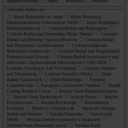
ogólnouczelniany
Sopot
Warszawa
Wrocław
jednostka badawcza:
Biuro Prorektorki ds. nauki
Biuro Rekrutacji
Międzynarodowej Uniwersytetu SWPS
Biuro Współpracy
Międzynarodowej
Centrum Badań nad Bullyingiem
Centrum Badań nad Ekonomiką Miejsc Pamięci
Centrum
Badań nad Historią i Sprawiedliwością
Centrum Badań
nad Poznaniem i Zachowaniem
Centrum badań nad
Rozwojem Osobowości
Centrum Badań nad Wspieraniem
Podejmowania Decyzji
Centrum Badań Stosowanych nad
Zdrowiem i Zachowaniami Zdrowotnymi CARE-BEH
Centrum Cywilizacji Azji Wschodniej
Centrum Studiów
nad Demokracją
Centrum Transferu Wiedzy
Dział
Badań Naukowych
Dział Marketingu
Emotion
Cognition Lab
Europejski Uniwersytet Viadrina
Health
Coping Research Group
Instytut Nauk Humanistycznych
Instytut Nauk Społecznych
Instytut Prawa
Instytut
Projektowania
Instytut Psychologii
Konfederacja
Lewiatan
Młodzi w Centrum Lab
StresLab Centrum
Badań nad Stresem
Szkoła Doktorska
Uniwersytet
SWPS
Wydział Interdyscyplinarny w Krakowie
Wydział Nauk Humanistycznych
Wydział Nauk