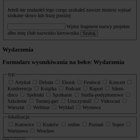
Jeżeli nie znalazłeś tego czego szukałeś zawsze możesz wpisać
szukane słowo lub frazę poniżej
Wpisz fragment nazwy projektu
albo imię i/lub nazwisko kierownika
Szukaj
Wydarzenia
Formularz wyszukiwania na belce: Wydarzenia
typ:
Artykuł
Debata
Ebook
Festiwal
Koncert
Konferencja
Książka
Podcast
Raport
Silent-
disco
Spektakl
Spotkanie
Studia-podyplomowe
Szkolenie
Turniej-gier
Uroczystość
Videocast
Warsztat
Webinar
Wykład
Wystawa
lokalizacja:
Katowice
Kraków
online
Poznań
Sopot
Warszawa
Wrocław