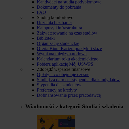
Kandydaci na studia podyplomowe
Dokumenty do pobrania
FAQ
Studiuj komfortowo
Uczelnia bez barier
Kampusy i infrastruktura
Zakwaterowanie na czas studiów
Biblioteki
Organizacje studenckie
Oferta Biura Karier: praktyki i staże
Wymiana międzynarodowa
Kalendarium roku akademickiego
Pobierz aplikację Mój USWPS
Zdobądź wsparcie finansowe
Opłaty – co obejmuje czesne
Studiuj za darmo – stypendia dla kandydatów
Stypendia dla studentów
Preferencyjne kredyty
Dofinansowanie przez pracodawcę
Wiadomości z kategorii
Studia i szkolenia