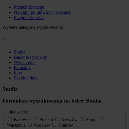
Przejdź do menu
Nawiguj po głównych sekcjach
Przejdź do treści
Wybierz kategorię wyszukiwania
Studia
Badania i projekty
Wydarzenia
Kontakty
Inne
Szybkie linki
Studia
Formularz wyszukiwania na belce: Studia
lokalizacja:
Katowice
Poznań
Rzeszów
Sopot
Warszawa
Wrocław
Kraków