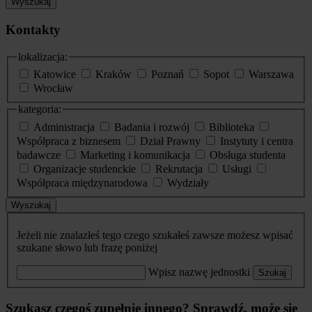
Wyszukaj
Kontakty
lokalizacja:
Katowice
Kraków
Poznań
Sopot
Warszawa
Wrocław
kategoria:
Administracja
Badania i rozwój
Biblioteka
Współpraca z biznesem
Dział Prawny
Instytuty i centra
badawcze
Marketing i komunikacja
Obsługa studenta
Organizacje studenckie
Rekrutacja
Usługi
Współpraca międzynarodowa
Wydziały
Wyszukaj
Jeżeli nie znalazłeś tego czego szukałeś zawsze możesz wpisać
szukane słowo lub frazę poniżej
Wpisz nazwę jednostki
Szukaj
Szukasz czegoś zupełnie innego? Sprawdź, może się