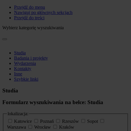
Przejdź do menu
Nawiguj po głównych sekcjach
Przejdź do treści
Wybierz kategorię wyszukiwania
Studia
Badania i projekty
Wydarzenia
Kontakty
Inne
Szybkie linki
Studia
Formularz wyszukiwania na belce: Studia
lokalizacja:
Katowice
Poznań
Rzeszów
Sopot
Warszawa
Wrocław
Kraków