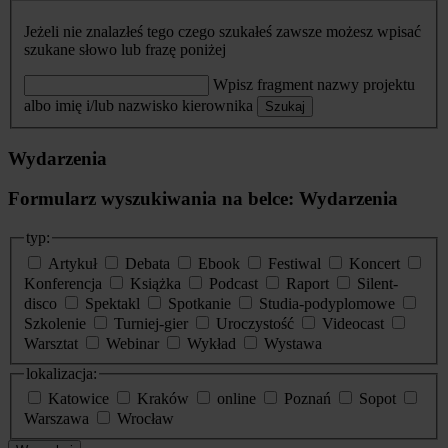
Jeżeli nie znalazłeś tego czego szukałeś zawsze możesz wpisać
szukane słowo lub frazę poniżej
Wpisz fragment nazwy projektu
albo imię i/lub nazwisko kierownika
Szukaj
Wydarzenia
Formularz wyszukiwania na belce: Wydarzenia
typ:
Artykuł
Debata
Ebook
Festiwal
Koncert
Konferencja
Książka
Podcast
Raport
Silent-
disco
Spektakl
Spotkanie
Studia-podyplomowe
Szkolenie
Turniej-gier
Uroczystość
Videocast
Warsztat
Webinar
Wykład
Wystawa
lokalizacja:
Katowice
Kraków
online
Poznań
Sopot
Warszawa
Wrocław