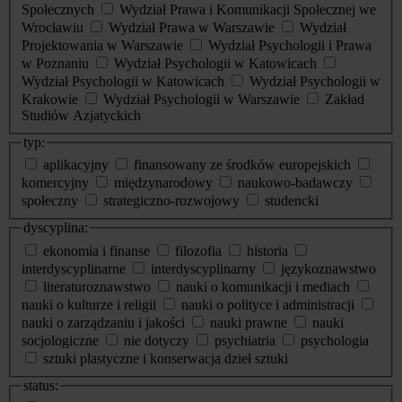
Społecznych
Wydział Prawa i Komunikacji Społecznej we
Wrocławiu
Wydział Prawa w Warszawie
Wydział
Projektowania w Warszawie
Wydział Psychologii i Prawa
w Poznaniu
Wydział Psychologii w Katowicach
Wydział Psychologii w Katowicach
Wydział Psychologii w
Krakowie
Wydział Psychologii w Warszawie
Zakład
Studiów Azjatyckich
typ:
aplikacyjny
finansowany ze środków europejskich
komercyjny
międzynarodowy
naukowo-badawczy
społeczny
strategiczno-rozwojowy
studencki
dyscyplina:
ekonomia i finanse
filozofia
historia
interdyscyplinarne
interdyscyplinarny
językoznawstwo
literaturoznawstwo
nauki o komunikacji i mediach
nauki o kulturze i religii
nauki o polityce i administracji
nauki o zarządzaniu i jakości
nauki prawne
nauki
socjologiczne
nie dotyczy
psychiatria
psychologia
sztuki plastyczne i konserwacja dzieł sztuki
status: