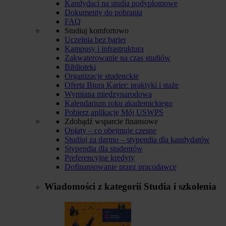
Kandydaci na studia podyplomowe
Dokumenty do pobrania
FAQ
Studiuj komfortowo
Uczelnia bez barier
Kampusy i infrastruktura
Zakwaterowanie na czas studiów
Biblioteki
Organizacje studenckie
Oferta Biura Karier: praktyki i staże
Wymiana międzynarodowa
Kalendarium roku akademickiego
Pobierz aplikację Mój USWPS
Zdobądź wsparcie finansowe
Opłaty – co obejmuje czesne
Studiuj za darmo – stypendia dla kandydatów
Stypendia dla studentów
Preferencyjne kredyty
Dofinansowanie przez pracodawcę
Wiadomości z kategorii
Studia i szkolenia