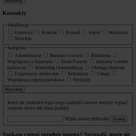
Wyszukaj
Kontakty
lokalizacja:
Katowice
Kraków
Poznań
Sopot
Warszawa
Wrocław
kategoria:
Administracja
Badania i rozwój
Biblioteka
Współpraca z biznesem
Dział Prawny
Instytuty i centra
badawcze
Marketing i komunikacja
Obsługa studenta
Organizacje studenckie
Rekrutacja
Usługi
Współpraca międzynarodowa
Wydziały
Wyszukaj
Jeżeli nie znalazłeś tego czego szukałeś zawsze możesz wpisać
szukane słowo lub frazę poniżej
Wpisz nazwę jednostki
Szukaj
Szukasz czegoś zupełnie innego? Sprawdź, może się