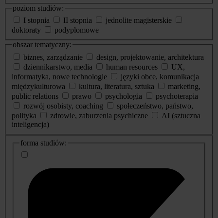
poziom studiów:
I stopnia
II stopnia
jednolite magisterskie
doktoraty
podyplomowe
obszar tematyczny:
biznes, zarządzanie
design, projektowanie, architektura
dziennikarstwo, media
human resources
UX,
informatyka, nowe technologie
języki obce, komunikacja
międzykulturowa
kultura, literatura, sztuka
marketing,
public relations
prawo
psychologia
psychoterapia
rozwój osobisty, coaching
społeczeństwo, państwo,
polityka
zdrowie, zaburzenia psychiczne
AI (sztuczna
inteligencja)
dodatkowe
forma studiów:
informacje
o
studiach