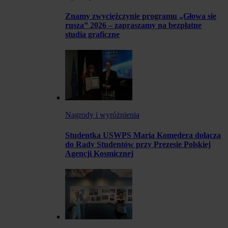
Znamy zwyciężczynie programu „Głowa się
rusza” 2026 – zapraszamy na bezpłatne
studia graficzne
Nagrody i wyróżnienia
Studentka USWPS Maria Komędera dołącza
do Rady Studentów przy Prezesie Polskiej
Agencji Kosmicznej