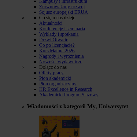
Kampusy i infrastruktura
Zrównoważony rozwój
Sojusz europejski ERUA
Co się u nas dzieje
Aktualności
Konferencje i seminaria
Wykłady i spotkania
Drzwi Otwarte
Co po licencjacie?
Kurs Matura 2026
Nagrody i wyróżnienia
Nowości wydawnicze
Dołącz do nas
Oferty pracy
Pion akademicki
Pion organizacyjny
HR Excellence in Research
Akademicki Program Stażowy
Wiadomości z kategorii
My, Uniwersytet