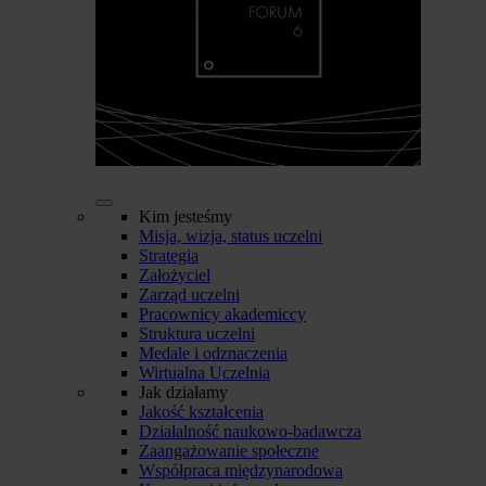
Kim jesteśmy
Misja, wizja, status uczelni
Strategia
Założyciel
Zarząd uczelni
Pracownicy akademiccy
Struktura uczelni
Medale i odznaczenia
Wirtualna Uczelnia
Jak działamy
Jakość kształcenia
Działalność naukowo-badawcza
Zaangażowanie społeczne
Współpraca międzynarodowa