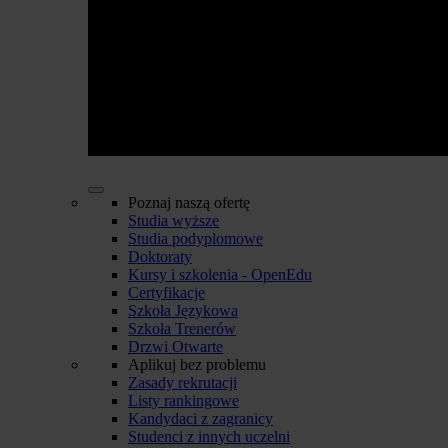
Poznaj naszą ofertę
Studia wyższe
Studia podyplomowe
Doktoraty
Kursy i szkolenia - OpenEdu
Certyfikacje
Szkoła Językowa
Szkoła Trenerów
Drzwi Otwarte
Aplikuj bez problemu
Zasady rekrutacji
Listy rankingowe
Kandydaci z zagranicy
Studenci z innych uczelni