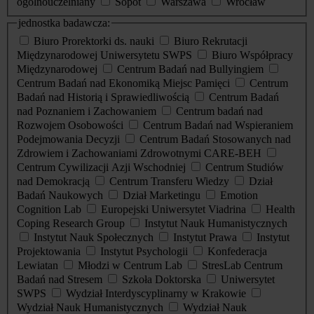
ogólnouczelniany
Sopot
Warszawa
Wrocław
jednostka badawcza:
Biuro Prorektorki ds. nauki
Biuro Rekrutacji
Międzynarodowej Uniwersytetu SWPS
Biuro Współpracy
Międzynarodowej
Centrum Badań nad Bullyingiem
Centrum Badań nad Ekonomiką Miejsc Pamięci
Centrum
Badań nad Historią i Sprawiedliwością
Centrum Badań
nad Poznaniem i Zachowaniem
Centrum badań nad
Rozwojem Osobowości
Centrum Badań nad Wspieraniem
Podejmowania Decyzji
Centrum Badań Stosowanych nad
Zdrowiem i Zachowaniami Zdrowotnymi CARE-BEH
Centrum Cywilizacji Azji Wschodniej
Centrum Studiów
nad Demokracją
Centrum Transferu Wiedzy
Dział
Badań Naukowych
Dział Marketingu
Emotion
Cognition Lab
Europejski Uniwersytet Viadrina
Health
Coping Research Group
Instytut Nauk Humanistycznych
Instytut Nauk Społecznych
Instytut Prawa
Instytut
Projektowania
Instytut Psychologii
Konfederacja
Lewiatan
Młodzi w Centrum Lab
StresLab Centrum
Badań nad Stresem
Szkoła Doktorska
Uniwersytet
SWPS
Wydział Interdyscyplinarny w Krakowie
Wydział Nauk Humanistycznych
Wydział Nauk