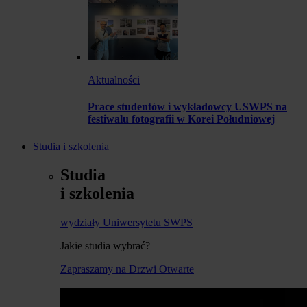
Aktualności
Prace studentów i wykładowcy USWPS na
festiwalu fotografii w Korei Południowej
Studia i szkolenia
Studia
i szkolenia
wydziały Uniwersytetu SWPS
Jakie studia wybrać?
Zapraszamy na Drzwi Otwarte