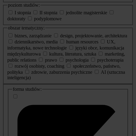
poziom studiów:
I stopnia
II stopnia
jednolite magisterskie
doktoraty
podyplomowe
obszar tematyczny:
biznes, zarządzanie
design, projektowanie, architektura
dziennikarstwo, media
human resources
UX,
informatyka, nowe technologie
języki obce, komunikacja
międzykulturowa
kultura, literatura, sztuka
marketing,
public relations
prawo
psychologia
psychoterapia
rozwój osobisty, coaching
społeczeństwo, państwo,
polityka
zdrowie, zaburzenia psychiczne
AI (sztuczna
inteligencja)
dodatkowe
forma studiów:
informacje
o
studiach