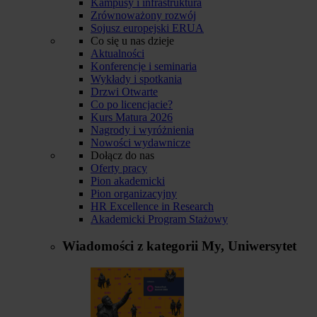
Kampusy i infrastruktura
Zrównoważony rozwój
Sojusz europejski ERUA
Co się u nas dzieje
Aktualności
Konferencje i seminaria
Wykłady i spotkania
Drzwi Otwarte
Co po licencjacie?
Kurs Matura 2026
Nagrody i wyróżnienia
Nowości wydawnicze
Dołącz do nas
Oferty pracy
Pion akademicki
Pion organizacyjny
HR Excellence in Research
Akademicki Program Stażowy
Wiadomości z kategorii
My, Uniwersytet