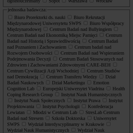
ogólnouczelniany
Sopot
Warszawa
Wrocław
jednostka badawcza:
Biuro Prorektorki ds. nauki
Biuro Rekrutacji
Międzynarodowej Uniwersytetu SWPS
Biuro Współpracy
Międzynarodowej
Centrum Badań nad Bullyingiem
Centrum Badań nad Ekonomiką Miejsc Pamięci
Centrum
Badań nad Historią i Sprawiedliwością
Centrum Badań
nad Poznaniem i Zachowaniem
Centrum badań nad
Rozwojem Osobowości
Centrum Badań nad Wspieraniem
Podejmowania Decyzji
Centrum Badań Stosowanych nad
Zdrowiem i Zachowaniami Zdrowotnymi CARE-BEH
Centrum Cywilizacji Azji Wschodniej
Centrum Studiów
nad Demokracją
Centrum Transferu Wiedzy
Dział
Badań Naukowych
Dział Marketingu
Emotion
Cognition Lab
Europejski Uniwersytet Viadrina
Health
Coping Research Group
Instytut Nauk Humanistycznych
Instytut Nauk Społecznych
Instytut Prawa
Instytut
Projektowania
Instytut Psychologii
Konfederacja
Lewiatan
Młodzi w Centrum Lab
StresLab Centrum
Badań nad Stresem
Szkoła Doktorska
Uniwersytet
SWPS
Wydział Interdyscyplinarny w Krakowie
Wydział Nauk Humanistycznych
Wydział Nauk