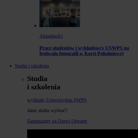
Aktualności
Prace studentów i wykładowcy USWPS na
festiwalu fotografii w Korei Południowej
Studia i szkolenia
Studia
i szkolenia
wydziały Uniwersytetu SWPS
Jakie studia wybrać?
Zapraszamy na Drzwi Otwarte