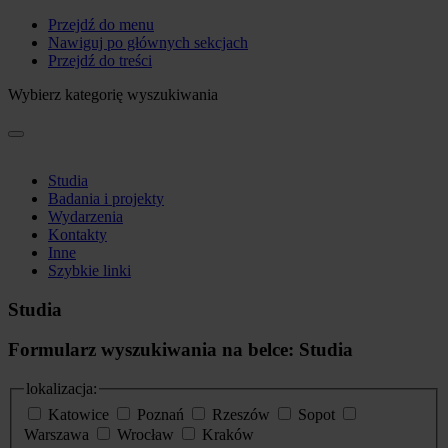
Przejdź do menu
Nawiguj po głównych sekcjach
Przejdź do treści
Wybierz kategorię wyszukiwania
Studia
Badania i projekty
Wydarzenia
Kontakty
Inne
Szybkie linki
Studia
Formularz wyszukiwania na belce: Studia
lokalizacja:
Katowice
Poznań
Rzeszów
Sopot
Warszawa
Wrocław
Kraków