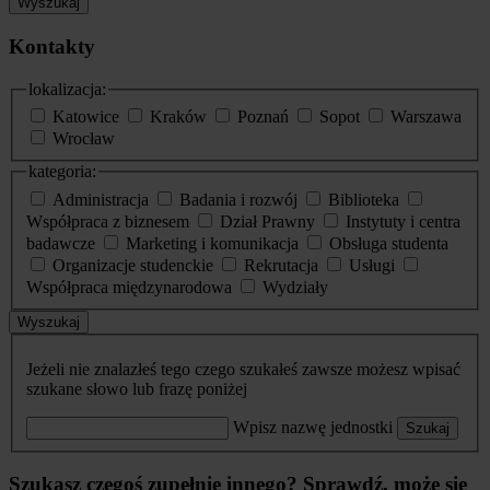
Wyszukaj
Kontakty
lokalizacja:
Katowice
Kraków
Poznań
Sopot
Warszawa
Wrocław
kategoria:
Administracja
Badania i rozwój
Biblioteka
Współpraca z biznesem
Dział Prawny
Instytuty i centra
badawcze
Marketing i komunikacja
Obsługa studenta
Organizacje studenckie
Rekrutacja
Usługi
Współpraca międzynarodowa
Wydziały
Wyszukaj
Jeżeli nie znalazłeś tego czego szukałeś zawsze możesz wpisać
szukane słowo lub frazę poniżej
Wpisz nazwę jednostki
Szukaj
Szukasz czegoś zupełnie innego? Sprawdź, może się