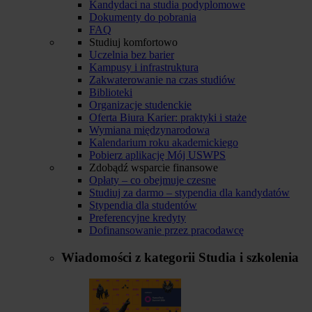
Kandydaci na studia podyplomowe
Dokumenty do pobrania
FAQ
Studiuj komfortowo
Uczelnia bez barier
Kampusy i infrastruktura
Zakwaterowanie na czas studiów
Biblioteki
Organizacje studenckie
Oferta Biura Karier: praktyki i staże
Wymiana międzynarodowa
Kalendarium roku akademickiego
Pobierz aplikację Mój USWPS
Zdobądź wsparcie finansowe
Opłaty – co obejmuje czesne
Studiuj za darmo – stypendia dla kandydatów
Stypendia dla studentów
Preferencyjne kredyty
Dofinansowanie przez pracodawcę
Wiadomości z kategorii
Studia i szkolenia