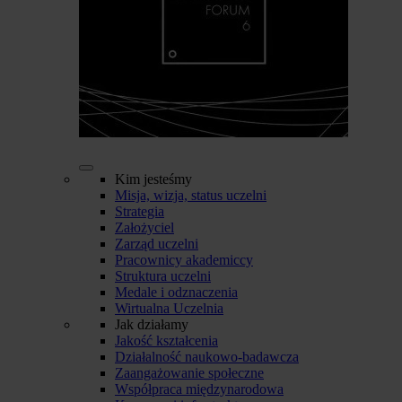
Kim jesteśmy
Misja, wizja, status uczelni
Strategia
Założyciel
Zarząd uczelni
Pracownicy akademiccy
Struktura uczelni
Medale i odznaczenia
Wirtualna Uczelnia
Jak działamy
Jakość kształcenia
Działalność naukowo-badawcza
Zaangażowanie społeczne
Współpraca międzynarodowa