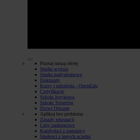
Poznaj naszą ofertę
Studia wyższe
Studia podyplomowe
Doktoraty
Kursy i szkolenia - OpenEdu
Certyfikacje
Szkoła Językowa
Szkoła Trenerów
Drzwi Otwarte
Aplikuj bez problemu
Zasady rekrutacji
Listy rankingowe
Kandydaci z zagranicy
Studenci z innych uczelni