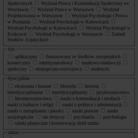
Społecznych
Wydział Prawa i Komunikacji Społecznej we
Wrocławiu
Wydział Prawa w Warszawie
Wydział
Projektowania w Warszawie
Wydział Psychologii i Prawa
w Poznaniu
Wydział Psychologii w Katowicach
Wydział Psychologii w Katowicach
Wydział Psychologii w
Krakowie
Wydział Psychologii w Warszawie
Zakład
Studiów Azjatyckich
typ:
aplikacyjny
finansowany ze środków europejskich
komercyjny
międzynarodowy
naukowo-badawczy
społeczny
strategiczno-rozwojowy
studencki
dyscyplina:
ekonomia i finanse
filozofia
historia
interdyscyplinarne
interdyscyplinarny
językoznawstwo
literaturoznawstwo
nauki o komunikacji i mediach
nauki o kulturze i religii
nauki o polityce i administracji
nauki o zarządzaniu i jakości
nauki prawne
nauki
socjologiczne
nie dotyczy
psychiatria
psychologia
sztuki plastyczne i konserwacja dzieł sztuki
status: