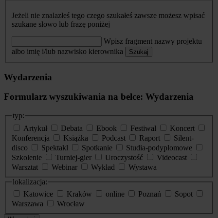
Jeżeli nie znalazłeś tego czego szukałeś zawsze możesz wpisać
szukane słowo lub frazę poniżej
Wpisz fragment nazwy projektu
albo imię i/lub nazwisko kierownika
Szukaj
Wydarzenia
Formularz wyszukiwania na belce: Wydarzenia
typ:
Artykuł
Debata
Ebook
Festiwal
Koncert
Konferencja
Książka
Podcast
Raport
Silent-
disco
Spektakl
Spotkanie
Studia-podyplomowe
Szkolenie
Turniej-gier
Uroczystość
Videocast
Warsztat
Webinar
Wykład
Wystawa
lokalizacja:
Katowice
Kraków
online
Poznań
Sopot
Warszawa
Wrocław