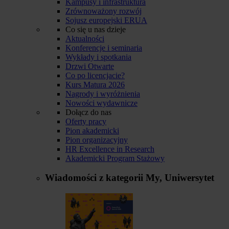
Kampusy i infrastruktura
Zrównoważony rozwój
Sojusz europejski ERUA
Co się u nas dzieje
Aktualności
Konferencje i seminaria
Wykłady i spotkania
Drzwi Otwarte
Co po licencjacie?
Kurs Matura 2026
Nagrody i wyróżnienia
Nowości wydawnicze
Dołącz do nas
Oferty pracy
Pion akademicki
Pion organizacyjny
HR Excellence in Research
Akademicki Program Stażowy
Wiadomości z kategorii
My, Uniwersytet