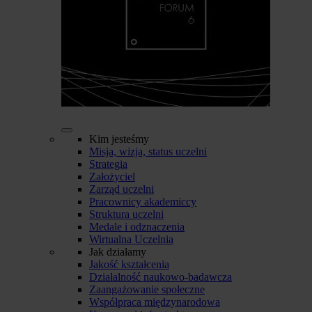
Kim jesteśmy
Misja, wizja, status uczelni
Strategia
Założyciel
Zarząd uczelni
Pracownicy akademiccy
Struktura uczelni
Medale i odznaczenia
Wirtualna Uczelnia
Jak działamy
Jakość kształcenia
Działalność naukowo-badawcza
Zaangażowanie społeczne
Współpraca międzynarodowa