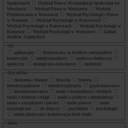
Społecznych
Wydział Prawa i Komunikacji Społecznej we
Wrocławiu
Wydział Prawa w Warszawie
Wydział
Projektowania w Warszawie
Wydział Psychologii i Prawa
w Poznaniu
Wydział Psychologii w Katowicach
Wydział Psychologii w Katowicach
Wydział Psychologii w
Krakowie
Wydział Psychologii w Warszawie
Zakład
Studiów Azjatyckich
typ:
aplikacyjny
finansowany ze środków europejskich
komercyjny
międzynarodowy
naukowo-badawczy
społeczny
strategiczno-rozwojowy
studencki
dyscyplina:
ekonomia i finanse
filozofia
historia
interdyscyplinarne
interdyscyplinarny
językoznawstwo
literaturoznawstwo
nauki o komunikacji i mediach
nauki o kulturze i religii
nauki o polityce i administracji
nauki o zarządzaniu i jakości
nauki prawne
nauki
socjologiczne
nie dotyczy
psychiatria
psychologia
sztuki plastyczne i konserwacja dzieł sztuki
status: