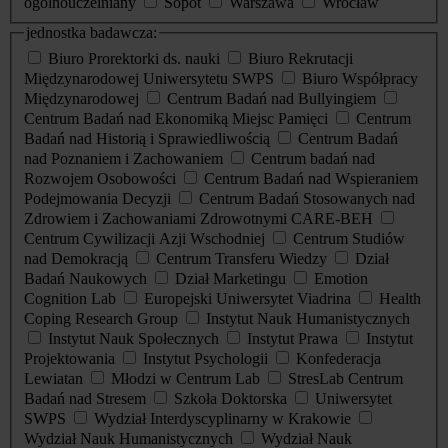
ogólnouczelniany
Sopot
Warszawa
Wrocław
jednostka badawcza:
Biuro Prorektorki ds. nauki
Biuro Rekrutacji
Międzynarodowej Uniwersytetu SWPS
Biuro Współpracy
Międzynarodowej
Centrum Badań nad Bullyingiem
Centrum Badań nad Ekonomiką Miejsc Pamięci
Centrum
Badań nad Historią i Sprawiedliwością
Centrum Badań
nad Poznaniem i Zachowaniem
Centrum badań nad
Rozwojem Osobowości
Centrum Badań nad Wspieraniem
Podejmowania Decyzji
Centrum Badań Stosowanych nad
Zdrowiem i Zachowaniami Zdrowotnymi CARE-BEH
Centrum Cywilizacji Azji Wschodniej
Centrum Studiów
nad Demokracją
Centrum Transferu Wiedzy
Dział
Badań Naukowych
Dział Marketingu
Emotion
Cognition Lab
Europejski Uniwersytet Viadrina
Health
Coping Research Group
Instytut Nauk Humanistycznych
Instytut Nauk Społecznych
Instytut Prawa
Instytut
Projektowania
Instytut Psychologii
Konfederacja
Lewiatan
Młodzi w Centrum Lab
StresLab Centrum
Badań nad Stresem
Szkoła Doktorska
Uniwersytet
SWPS
Wydział Interdyscyplinarny w Krakowie
Wydział Nauk Humanistycznych
Wydział Nauk