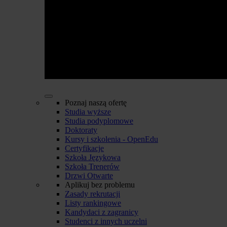
Poznaj naszą ofertę
Studia wyższe
Studia podyplomowe
Doktoraty
Kursy i szkolenia - OpenEdu
Certyfikacje
Szkoła Językowa
Szkoła Trenerów
Drzwi Otwarte
Aplikuj bez problemu
Zasady rekrutacji
Listy rankingowe
Kandydaci z zagranicy
Studenci z innych uczelni