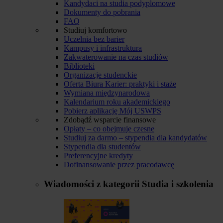
Kandydaci na studia podyplomowe
Dokumenty do pobrania
FAQ
Studiuj komfortowo
Uczelnia bez barier
Kampusy i infrastruktura
Zakwaterowanie na czas studiów
Biblioteki
Organizacje studenckie
Oferta Biura Karier: praktyki i staże
Wymiana międzynarodowa
Kalendarium roku akademickiego
Pobierz aplikację Mój USWPS
Zdobądź wsparcie finansowe
Opłaty – co obejmuje czesne
Studiuj za darmo – stypendia dla kandydatów
Stypendia dla studentów
Preferencyjne kredyty
Dofinansowanie przez pracodawcę
Wiadomości z kategorii
Studia i szkolenia