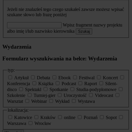
Jeżeli nie znalazłeś tego czego szukałeś zawsze możesz wpisać
szukane słowo lub frazę poniżej
Wpisz fragment nazwy projektu
albo imię i/lub nazwisko kierownika
Szukaj
Wydarzenia
Formularz wyszukiwania na belce: Wydarzenia
typ:
Artykuł
Debata
Ebook
Festiwal
Koncert
Konferencja
Książka
Podcast
Raport
Silent-
disco
Spektakl
Spotkanie
Studia-podyplomowe
Szkolenie
Turniej-gier
Uroczystość
Videocast
Warsztat
Webinar
Wykład
Wystawa
lokalizacja:
Katowice
Kraków
online
Poznań
Sopot
Warszawa
Wrocław