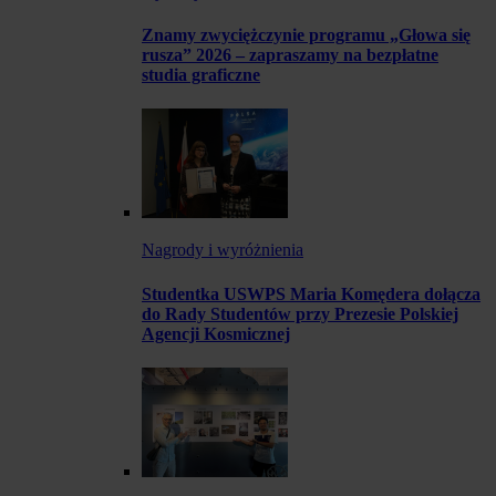
Znamy zwyciężczynie programu „Głowa się
rusza” 2026 – zapraszamy na bezpłatne
studia graficzne
Nagrody i wyróżnienia
Studentka USWPS Maria Komędera dołącza
do Rady Studentów przy Prezesie Polskiej
Agencji Kosmicznej