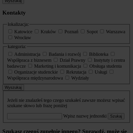
Wyszukaj
Kontakty
lokalizacja:
Katowice
Kraków
Poznań
Sopot
Warszawa
Wrocław
kategoria:
Administracja
Badania i rozwój
Biblioteka
Współpraca z biznesem
Dział Prawny
Instytuty i centra
badawcze
Marketing i komunikacja
Obsługa studenta
Organizacje studenckie
Rekrutacja
Usługi
Współpraca międzynarodowa
Wydziały
Wyszukaj
Jeżeli nie znalazłeś tego czego szukałeś zawsze możesz wpisać
szukane słowo lub frazę poniżej
Wpisz nazwę jednostki
Szukaj
Szukasz czegoś zupełnie innego? Sprawdź, może się