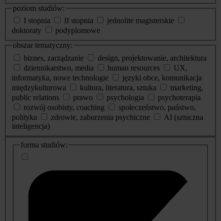
poziom studiów:
I stopnia
II stopnia
jednolite magisterskie
doktoraty
podyplomowe
obszar tematyczny:
biznes, zarządzanie
design, projektowanie, architektura
dziennikarstwo, media
human resources
UX,
informatyka, nowe technologie
języki obce, komunikacja
międzykulturowa
kultura, literatura, sztuka
marketing,
public relations
prawo
psychologia
psychoterapia
rozwój osobisty, coaching
społeczeństwo, państwo,
polityka
zdrowie, zaburzenia psychiczne
AI (sztuczna
inteligencja)
dodatkowe
forma studiów:
informacje
o
studiach