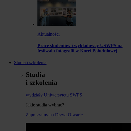
Aktualności
Prace studentów i wykładowcy USWPS na
festiwalu fotografii w Korei Południowej
Studia i szkolenia
Studia
i szkolenia
wydziały Uniwersytetu SWPS
Jakie studia wybrać?
Zapraszamy na Drzwi Otwarte