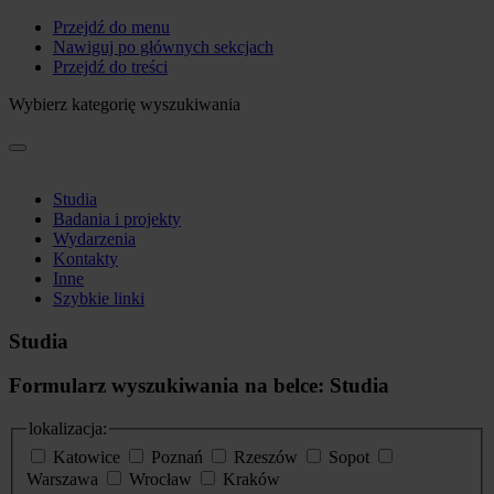
Przejdź do menu
Nawiguj po głównych sekcjach
Przejdź do treści
Wybierz kategorię wyszukiwania
Studia
Badania i projekty
Wydarzenia
Kontakty
Inne
Szybkie linki
Studia
Formularz wyszukiwania na belce: Studia
lokalizacja:
Katowice
Poznań
Rzeszów
Sopot
Warszawa
Wrocław
Kraków