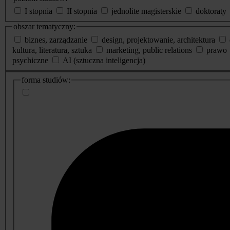
I stopnia
II stopnia
jednolite magisterskie
doktoraty
obszar tematyczny:
biznes, zarządzanie
design, projektowanie, architektura
kultura, literatura, sztuka
marketing, public relations
prawo
psychiczne
AI (sztuczna inteligencja)
dodatkowe
forma studiów:
informacje
o
studiach