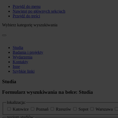
Przejdź do menu
Nawiguj po głównych sekcjach
Przejdź do treści
Wybierz kategorię wyszukiwania
Studia
Badania i projekty
Wydarzenia
Kontakty
Inne
Szybkie linki
Studia
Formularz wyszukiwania na belce: Studia
lokalizacja:
Katowice
Poznań
Rzeszów
Sopot
Warszawa
poziom studiów: