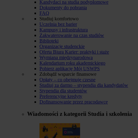
Kandydaci na studia podyplomowe
Dokumenty do pobrania
FAQ
Studiuj komfortowo
Uczelnia bez barier
Kampusy i infrastruktura
Zakwaterowanie na czas studiów
Biblioteki
Organizacje studenckie
Oferta Biura Karier: praktyki i staże
Wymiana międzynarodowa
Kalendarium roku akademickiego
Pobierz aplikację Mój USWPS
Zdobądź wsparcie finansowe
Opłaty – co obejmuje czesne
Studiuj za darmo – stypendia dla kandydatów
Stypendia dla studentów
Preferencyjne kredyty
Dofinansowanie przez pracodawcę
Wiadomości z kategorii
Studia i szkolenia