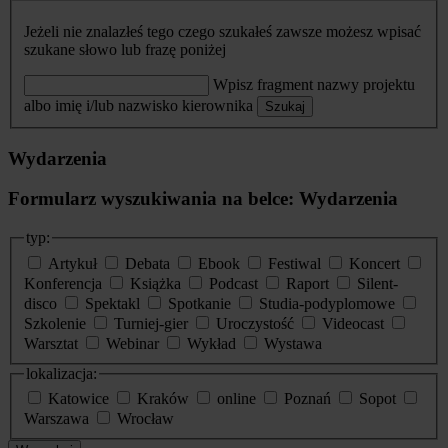
Jeżeli nie znalazłeś tego czego szukałeś zawsze możesz wpisać
szukane słowo lub frazę poniżej
Wpisz fragment nazwy projektu
albo imię i/lub nazwisko kierownika
Szukaj
Wydarzenia
Formularz wyszukiwania na belce: Wydarzenia
typ:
Artykuł
Debata
Ebook
Festiwal
Koncert
Konferencja
Książka
Podcast
Raport
Silent-
disco
Spektakl
Spotkanie
Studia-podyplomowe
Szkolenie
Turniej-gier
Uroczystość
Videocast
Warsztat
Webinar
Wykład
Wystawa
lokalizacja:
Katowice
Kraków
online
Poznań
Sopot
Warszawa
Wrocław