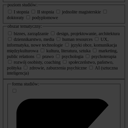
poziom studiów:
I stopnia
II stopnia
jednolite magisterskie
doktoraty
podyplomowe
obszar tematyczny:
biznes, zarządzanie
design, projektowanie, architektura
dziennikarstwo, media
human resources
UX,
informatyka, nowe technologie
języki obce, komunikacja
międzykulturowa
kultura, literatura, sztuka
marketing,
public relations
prawo
psychologia
psychoterapia
rozwój osobisty, coaching
społeczeństwo, państwo,
polityka
zdrowie, zaburzenia psychiczne
AI (sztuczna
inteligencja)
dodatkowe
forma studiów:
informacje
o
studiach