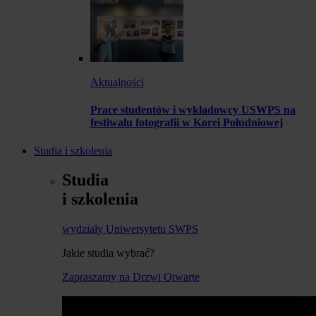
Aktualności
Prace studentów i wykładowcy USWPS na
festiwalu fotografii w Korei Południowej
Studia i szkolenia
Studia
i szkolenia
wydziały Uniwersytetu SWPS
Jakie studia wybrać?
Zapraszamy na Drzwi Otwarte