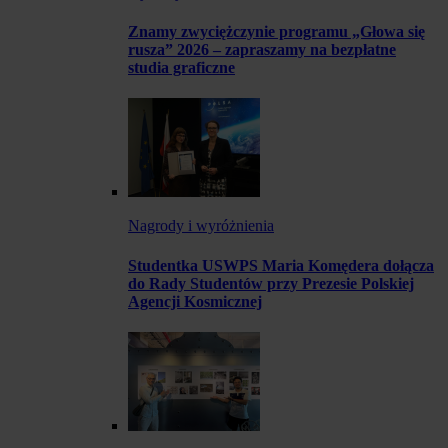
Znamy zwyciężczynie programu „Głowa się
rusza” 2026 – zapraszamy na bezpłatne
studia graficzne
Nagrody i wyróżnienia
Studentka USWPS Maria Komędera dołącza
do Rady Studentów przy Prezesie Polskiej
Agencji Kosmicznej