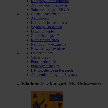
Kampusy i infrastruktura
Zrównoważony rozwój
Sojusz europejski ERUA
Co się u nas dzieje
Aktualności
Konferencje i seminaria
Wykłady i spotkania
Drzwi Otwarte
Co po licencjacie?
Kurs Matura 2026
Nagrody i wyróżnienia
Nowości wydawnicze
Dołącz do nas
Oferty pracy
Pion akademicki
Pion organizacyjny
HR Excellence in Research
Akademicki Program Stażowy
Wiadomości z kategorii
My, Uniwersytet