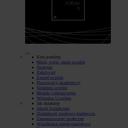
Kim jesteśmy
Misja, wizja, status uczelni
Strategia
Założyciel
Zarząd uczelni
Pracownicy akademiccy
Struktura uczelni
Medale i odznaczenia
Wirtualna Uczelnia
Jak działamy
Jakość kształcenia
Działalność naukowo-badawcza
Zaangażowanie społeczne
Współpraca międzynarodowa