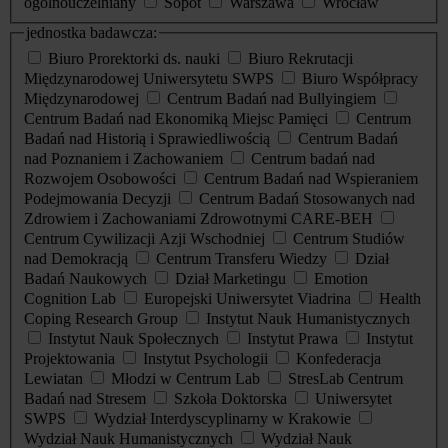
ogólnouczelniany
Sopot
Warszawa
Wrocław
jednostka badawcza:
Biuro Prorektorki ds. nauki
Biuro Rekrutacji
Międzynarodowej Uniwersytetu SWPS
Biuro Współpracy
Międzynarodowej
Centrum Badań nad Bullyingiem
Centrum Badań nad Ekonomiką Miejsc Pamięci
Centrum
Badań nad Historią i Sprawiedliwością
Centrum Badań
nad Poznaniem i Zachowaniem
Centrum badań nad
Rozwojem Osobowości
Centrum Badań nad Wspieraniem
Podejmowania Decyzji
Centrum Badań Stosowanych nad
Zdrowiem i Zachowaniami Zdrowotnymi CARE-BEH
Centrum Cywilizacji Azji Wschodniej
Centrum Studiów
nad Demokracją
Centrum Transferu Wiedzy
Dział
Badań Naukowych
Dział Marketingu
Emotion
Cognition Lab
Europejski Uniwersytet Viadrina
Health
Coping Research Group
Instytut Nauk Humanistycznych
Instytut Nauk Społecznych
Instytut Prawa
Instytut
Projektowania
Instytut Psychologii
Konfederacja
Lewiatan
Młodzi w Centrum Lab
StresLab Centrum
Badań nad Stresem
Szkoła Doktorska
Uniwersytet
SWPS
Wydział Interdyscyplinarny w Krakowie
Wydział Nauk Humanistycznych
Wydział Nauk