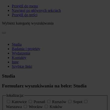
Przejdź do menu
Nawiguj po głównych sekcjach
Przejdź do treści
Wybierz kategorię wyszukiwania
Studia
Badania i projekty
Wydarzenia
Kontakty
Inne
Szybkie linki
Studia
Formularz wyszukiwania na belce: Studia
lokalizacja:
Katowice
Poznań
Rzeszów
Sopot
Warszawa
Wrocław
Kraków