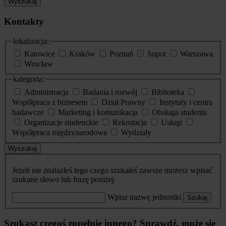
Wyszukaj
Kontakty
lokalizacja:
Katowice
Kraków
Poznań
Sopot
Warszawa
Wrocław
kategoria:
Administracja
Badania i rozwój
Biblioteka
Współpraca z biznesem
Dział Prawny
Instytuty i centra
badawcze
Marketing i komunikacja
Obsługa studenta
Organizacje studenckie
Rekrutacja
Usługi
Współpraca międzynarodowa
Wydziały
Wyszukaj
Jeżeli nie znalazłeś tego czego szukałeś zawsze możesz wpisać
szukane słowo lub frazę poniżej
Wpisz nazwę jednostki
Szukaj
Szukasz czegoś zupełnie innego? Sprawdź, może się