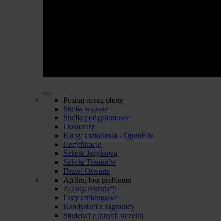
Poznaj naszą ofertę
Studia wyższe
Studia podyplomowe
Doktoraty
Kursy i szkolenia - OpenEdu
Certyfikacje
Szkoła Językowa
Szkoła Trenerów
Drzwi Otwarte
Aplikuj bez problemu
Zasady rekrutacji
Listy rankingowe
Kandydaci z zagranicy
Studenci z innych uczelni