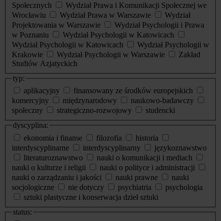
Społecznych
Wydział Prawa i Komunikacji Społecznej we
Wrocławiu
Wydział Prawa w Warszawie
Wydział
Projektowania w Warszawie
Wydział Psychologii i Prawa
w Poznaniu
Wydział Psychologii w Katowicach
Wydział Psychologii w Katowicach
Wydział Psychologii w
Krakowie
Wydział Psychologii w Warszawie
Zakład
Studiów Azjatyckich
typ:
aplikacyjny
finansowany ze środków europejskich
komercyjny
międzynarodowy
naukowo-badawczy
społeczny
strategiczno-rozwojowy
studencki
dyscyplina:
ekonomia i finanse
filozofia
historia
interdyscyplinarne
interdyscyplinarny
językoznawstwo
literaturoznawstwo
nauki o komunikacji i mediach
nauki o kulturze i religii
nauki o polityce i administracji
nauki o zarządzaniu i jakości
nauki prawne
nauki
socjologiczne
nie dotyczy
psychiatria
psychologia
sztuki plastyczne i konserwacja dzieł sztuki
status: