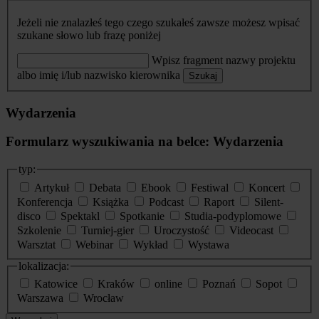
Jeżeli nie znalazłeś tego czego szukałeś zawsze możesz wpisać
szukane słowo lub frazę poniżej
Wpisz fragment nazwy projektu
albo imię i/lub nazwisko kierownika
Szukaj
Wydarzenia
Formularz wyszukiwania na belce: Wydarzenia
typ:
Artykuł
Debata
Ebook
Festiwal
Koncert
Konferencja
Książka
Podcast
Raport
Silent-
disco
Spektakl
Spotkanie
Studia-podyplomowe
Szkolenie
Turniej-gier
Uroczystość
Videocast
Warsztat
Webinar
Wykład
Wystawa
lokalizacja:
Katowice
Kraków
online
Poznań
Sopot
Warszawa
Wrocław