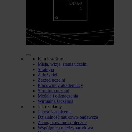
Kim jesteśmy
Misja, wizja, status uczelni
Strategia
Założyciel
Zarząd uczelni
Pracownicy akademiccy
Struktura uczelni
Medale i odznaczenia
Wirtualna Uczelnia
Jak działamy
Jakość kształcenia
Działalność naukowo-badawcza
Zaangażowanie społeczne
Współpraca międzynarodowa