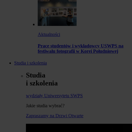
Aktualności
Prace studentów i wykładowcy USWPS na
festiwalu fotografii w Korei Południowej
Studia i szkolenia
Studia
i szkolenia
wydziały Uniwersytetu SWPS
Jakie studia wybrać?
Zapraszamy na Drzwi Otwarte