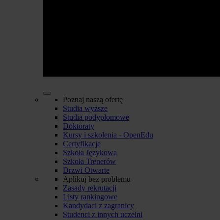
Poznaj naszą ofertę
Studia wyższe
Studia podyplomowe
Doktoraty
Kursy i szkolenia - OpenEdu
Certyfikacje
Szkoła Językowa
Szkoła Trenerów
Drzwi Otwarte
Aplikuj bez problemu
Zasady rekrutacji
Listy rankingowe
Kandydaci z zagranicy
Studenci z innych uczelni