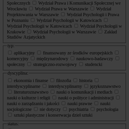
Społecznych
Wydział Prawa i Komunikacji Społecznej we
Wrocławiu
Wydział Prawa w Warszawie
Wydział
Projektowania w Warszawie
Wydział Psychologii i Prawa
w Poznaniu
Wydział Psychologii w Katowicach
Wydział Psychologii w Katowicach
Wydział Psychologii w
Krakowie
Wydział Psychologii w Warszawie
Zakład
Studiów Azjatyckich
typ:
aplikacyjny
finansowany ze środków europejskich
komercyjny
międzynarodowy
naukowo-badawczy
społeczny
strategiczno-rozwojowy
studencki
dyscyplina:
ekonomia i finanse
filozofia
historia
interdyscyplinarne
interdyscyplinarny
językoznawstwo
literaturoznawstwo
nauki o komunikacji i mediach
nauki o kulturze i religii
nauki o polityce i administracji
nauki o zarządzaniu i jakości
nauki prawne
nauki
socjologiczne
nie dotyczy
psychiatria
psychologia
sztuki plastyczne i konserwacja dzieł sztuki
status: