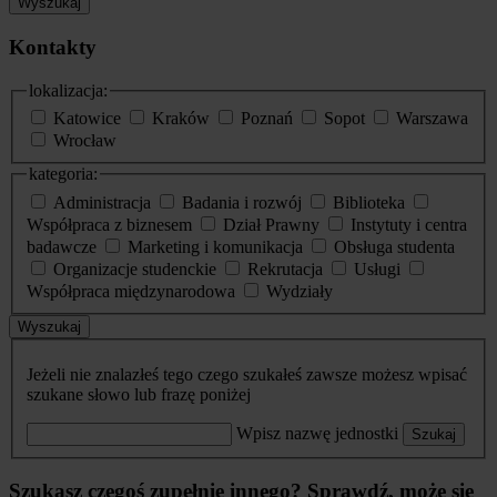
Wyszukaj
Kontakty
lokalizacja:
Katowice
Kraków
Poznań
Sopot
Warszawa
Wrocław
kategoria:
Administracja
Badania i rozwój
Biblioteka
Współpraca z biznesem
Dział Prawny
Instytuty i centra
badawcze
Marketing i komunikacja
Obsługa studenta
Organizacje studenckie
Rekrutacja
Usługi
Współpraca międzynarodowa
Wydziały
Wyszukaj
Jeżeli nie znalazłeś tego czego szukałeś zawsze możesz wpisać
szukane słowo lub frazę poniżej
Wpisz nazwę jednostki
Szukaj
Szukasz czegoś zupełnie innego? Sprawdź, może się