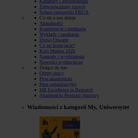
Kampusy i infrastruktura
Zrównoważony rozwój
Sojusz europejski ERUA
Co się u nas dzieje
Aktualności
Konferencje i seminaria
Wykłady i spotkania
Drzwi Otwarte
Co po licencjacie?
Kurs Matura 2026
Nagrody i wyróżnienia
Nowości wydawnicze
Dołącz do nas
Oferty pracy
Pion akademicki
Pion organizacyjny
HR Excellence in Research
Akademicki Program Stażowy
Wiadomości z kategorii
My, Uniwersytet