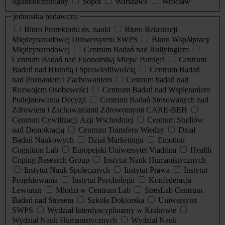
ogólnouczelniany
Sopot
Warszawa
Wrocław
jednostka badawcza:
Biuro Prorektorki ds. nauki
Biuro Rekrutacji
Międzynarodowej Uniwersytetu SWPS
Biuro Współpracy
Międzynarodowej
Centrum Badań nad Bullyingiem
Centrum Badań nad Ekonomiką Miejsc Pamięci
Centrum
Badań nad Historią i Sprawiedliwością
Centrum Badań
nad Poznaniem i Zachowaniem
Centrum badań nad
Rozwojem Osobowości
Centrum Badań nad Wspieraniem
Podejmowania Decyzji
Centrum Badań Stosowanych nad
Zdrowiem i Zachowaniami Zdrowotnymi CARE-BEH
Centrum Cywilizacji Azji Wschodniej
Centrum Studiów
nad Demokracją
Centrum Transferu Wiedzy
Dział
Badań Naukowych
Dział Marketingu
Emotion
Cognition Lab
Europejski Uniwersytet Viadrina
Health
Coping Research Group
Instytut Nauk Humanistycznych
Instytut Nauk Społecznych
Instytut Prawa
Instytut
Projektowania
Instytut Psychologii
Konfederacja
Lewiatan
Młodzi w Centrum Lab
StresLab Centrum
Badań nad Stresem
Szkoła Doktorska
Uniwersytet
SWPS
Wydział Interdyscyplinarny w Krakowie
Wydział Nauk Humanistycznych
Wydział Nauk