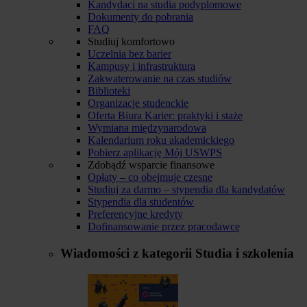
Kandydaci na studia podyplomowe
Dokumenty do pobrania
FAQ
Studiuj komfortowo
Uczelnia bez barier
Kampusy i infrastruktura
Zakwaterowanie na czas studiów
Biblioteki
Organizacje studenckie
Oferta Biura Karier: praktyki i staże
Wymiana międzynarodowa
Kalendarium roku akademickiego
Pobierz aplikację Mój USWPS
Zdobądź wsparcie finansowe
Opłaty – co obejmuje czesne
Studiuj za darmo – stypendia dla kandydatów
Stypendia dla studentów
Preferencyjne kredyty
Dofinansowanie przez pracodawcę
Wiadomości z kategorii
Studia i szkolenia