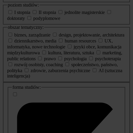
poziom studiów:
I stopnia
II stopnia
jednolite magisterskie
doktoraty
podyplomowe
obszar tematyczny:
biznes, zarządzanie
design, projektowanie, architektura
dziennikarstwo, media
human resources
UX,
informatyka, nowe technologie
języki obce, komunikacja
międzykulturowa
kultura, literatura, sztuka
marketing,
public relations
prawo
psychologia
psychoterapia
rozwój osobisty, coaching
społeczeństwo, państwo,
polityka
zdrowie, zaburzenia psychiczne
AI (sztuczna
inteligencja)
dodatkowe
forma studiów:
informacje
o
studiach