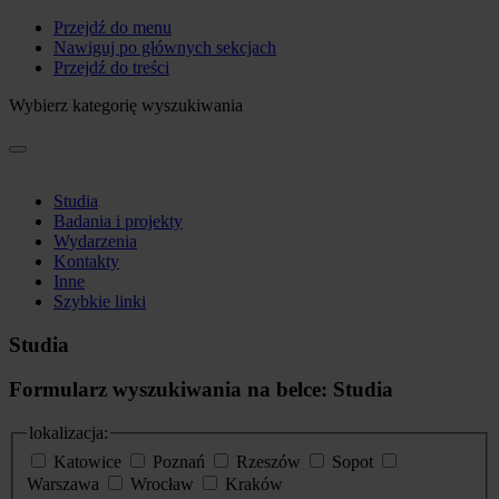
Przejdź do menu
Nawiguj po głównych sekcjach
Przejdź do treści
Wybierz kategorię wyszukiwania
Studia
Badania i projekty
Wydarzenia
Kontakty
Inne
Szybkie linki
Studia
Formularz wyszukiwania na belce: Studia
lokalizacja:
Katowice
Poznań
Rzeszów
Sopot
Warszawa
Wrocław
Kraków