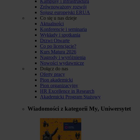
Kampusy i infrastruktura
Zrównoważony rozwój
Sojusz europejski ERUA
Co się u nas dzieje
Aktualności
Konferencje i seminaria
Wykłady i spotkania
Drzwi Otwarte
Co po licencjacie?
Kurs Matura 2026
Nagrody i wyróżnienia
Nowości wydawnicze
Dołącz do nas
Oferty pracy
Pion akademicki
Pion organizacyjny
HR Excellence in Research
Akademicki Program Stażowy
Wiadomości z kategorii
My, Uniwersytet