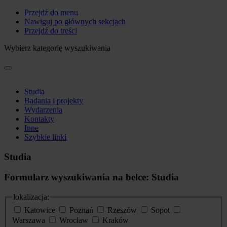
Przejdź do menu
Nawiguj po głównych sekcjach
Przejdź do treści
Wybierz kategorię wyszukiwania
Studia
Badania i projekty
Wydarzenia
Kontakty
Inne
Szybkie linki
Studia
Formularz wyszukiwania na belce: Studia
lokalizacja:
Katowice
Poznań
Rzeszów
Sopot
Warszawa
Wrocław
Kraków