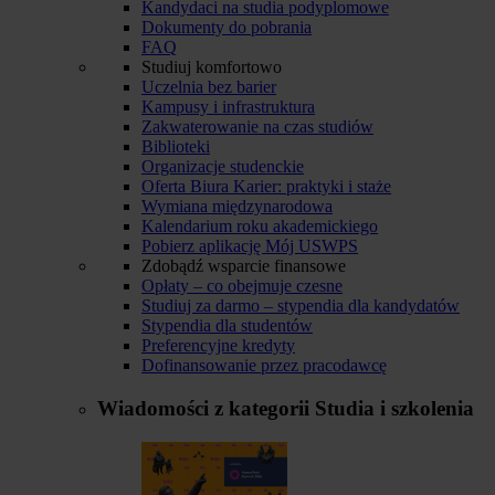
Kandydaci na studia podyplomowe
Dokumenty do pobrania
FAQ
Studiuj komfortowo
Uczelnia bez barier
Kampusy i infrastruktura
Zakwaterowanie na czas studiów
Biblioteki
Organizacje studenckie
Oferta Biura Karier: praktyki i staże
Wymiana międzynarodowa
Kalendarium roku akademickiego
Pobierz aplikację Mój USWPS
Zdobądź wsparcie finansowe
Opłaty – co obejmuje czesne
Studiuj za darmo – stypendia dla kandydatów
Stypendia dla studentów
Preferencyjne kredyty
Dofinansowanie przez pracodawcę
Wiadomości z kategorii
Studia i szkolenia