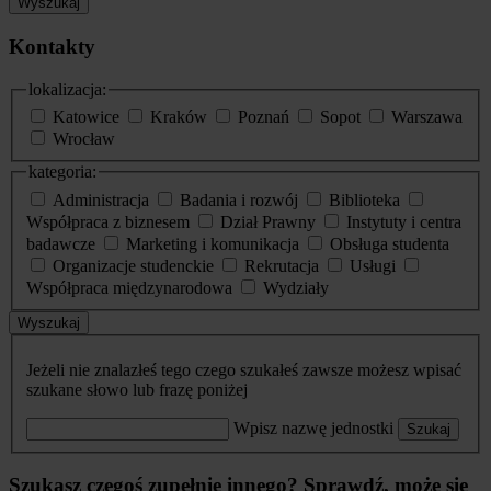
Wyszukaj
Kontakty
lokalizacja:
Katowice
Kraków
Poznań
Sopot
Warszawa
Wrocław
kategoria:
Administracja
Badania i rozwój
Biblioteka
Współpraca z biznesem
Dział Prawny
Instytuty i centra
badawcze
Marketing i komunikacja
Obsługa studenta
Organizacje studenckie
Rekrutacja
Usługi
Współpraca międzynarodowa
Wydziały
Wyszukaj
Jeżeli nie znalazłeś tego czego szukałeś zawsze możesz wpisać
szukane słowo lub frazę poniżej
Wpisz nazwę jednostki
Szukaj
Szukasz czegoś zupełnie innego? Sprawdź, może się