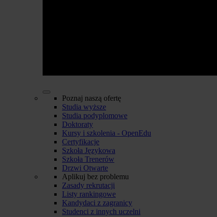
Poznaj naszą ofertę
Studia wyższe
Studia podyplomowe
Doktoraty
Kursy i szkolenia - OpenEdu
Certyfikacje
Szkoła Językowa
Szkoła Trenerów
Drzwi Otwarte
Aplikuj bez problemu
Zasady rekrutacji
Listy rankingowe
Kandydaci z zagranicy
Studenci z innych uczelni