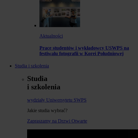
Aktualności
Prace studentów i wykładowcy USWPS na
festiwalu fotografii w Korei Południowej
Studia i szkolenia
Studia
i szkolenia
wydziały Uniwersytetu SWPS
Jakie studia wybrać?
Zapraszamy na Drzwi Otwarte