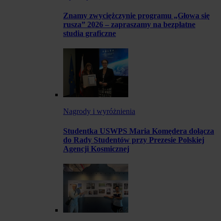
Znamy zwyciężczynie programu „Głowa się
rusza” 2026 – zapraszamy na bezpłatne
studia graficzne
Nagrody i wyróżnienia
Studentka USWPS Maria Komędera dołącza
do Rady Studentów przy Prezesie Polskiej
Agencji Kosmicznej