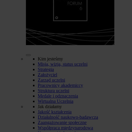
Kim jesteśmy
Misja, wizja, status uczelni
Strategia
Założyciel
Zarząd uczelni
Pracownicy akademiccy
Struktura uczelni
Medale i odznaczenia
Wirtualna Uczelnia
Jak działamy
Jakość kształcenia
Działalność naukowo-badawcza
Zaangażowanie społeczne
Współpraca międzynarodowa