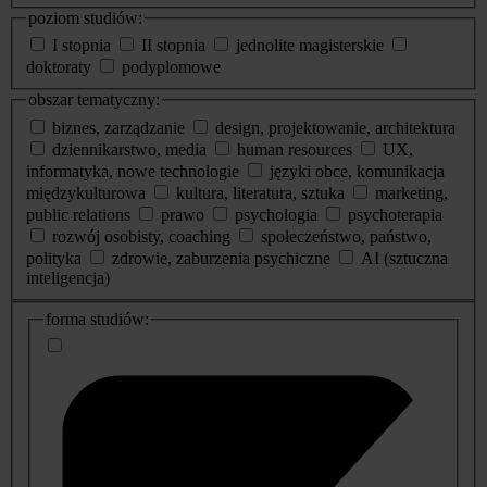
poziom studiów:
I stopnia
II stopnia
jednolite magisterskie
doktoraty
podyplomowe
obszar tematyczny:
biznes, zarządzanie
design, projektowanie, architektura
dziennikarstwo, media
human resources
UX,
informatyka, nowe technologie
języki obce, komunikacja
międzykulturowa
kultura, literatura, sztuka
marketing,
public relations
prawo
psychologia
psychoterapia
rozwój osobisty, coaching
społeczeństwo, państwo,
polityka
zdrowie, zaburzenia psychiczne
AI (sztuczna
inteligencja)
dodatkowe
forma studiów:
informacje
o
studiach