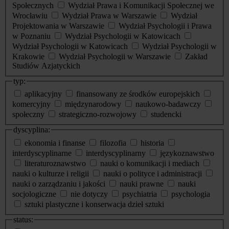
Społecznych
Wydział Prawa i Komunikacji Społecznej we
Wrocławiu
Wydział Prawa w Warszawie
Wydział
Projektowania w Warszawie
Wydział Psychologii i Prawa
w Poznaniu
Wydział Psychologii w Katowicach
Wydział Psychologii w Katowicach
Wydział Psychologii w
Krakowie
Wydział Psychologii w Warszawie
Zakład
Studiów Azjatyckich
typ:
aplikacyjny
finansowany ze środków europejskich
komercyjny
międzynarodowy
naukowo-badawczy
społeczny
strategiczno-rozwojowy
studencki
dyscyplina:
ekonomia i finanse
filozofia
historia
interdyscyplinarne
interdyscyplinarny
językoznawstwo
literaturoznawstwo
nauki o komunikacji i mediach
nauki o kulturze i religii
nauki o polityce i administracji
nauki o zarządzaniu i jakości
nauki prawne
nauki
socjologiczne
nie dotyczy
psychiatria
psychologia
sztuki plastyczne i konserwacja dzieł sztuki
status: