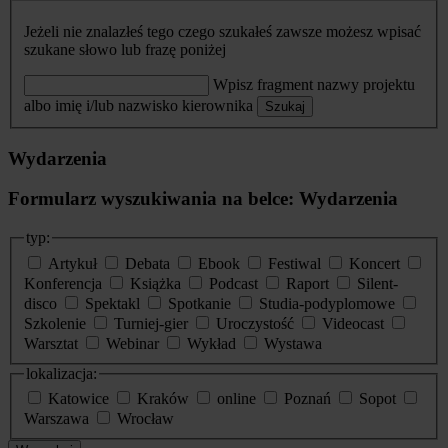
Jeżeli nie znalazłeś tego czego szukałeś zawsze możesz wpisać
szukane słowo lub frazę poniżej
Wpisz fragment nazwy projektu
albo imię i/lub nazwisko kierownika
Szukaj
Wydarzenia
Formularz wyszukiwania na belce: Wydarzenia
typ:
Artykuł
Debata
Ebook
Festiwal
Koncert
Konferencja
Książka
Podcast
Raport
Silent-
disco
Spektakl
Spotkanie
Studia-podyplomowe
Szkolenie
Turniej-gier
Uroczystość
Videocast
Warsztat
Webinar
Wykład
Wystawa
lokalizacja:
Katowice
Kraków
online
Poznań
Sopot
Warszawa
Wrocław