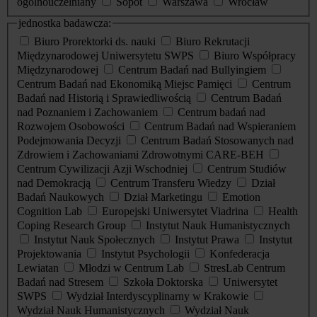
ogólnouczelniany
Sopot
Warszawa
Wrocław
jednostka badawcza:
Biuro Prorektorki ds. nauki
Biuro Rekrutacji
Międzynarodowej Uniwersytetu SWPS
Biuro Współpracy
Międzynarodowej
Centrum Badań nad Bullyingiem
Centrum Badań nad Ekonomiką Miejsc Pamięci
Centrum
Badań nad Historią i Sprawiedliwością
Centrum Badań
nad Poznaniem i Zachowaniem
Centrum badań nad
Rozwojem Osobowości
Centrum Badań nad Wspieraniem
Podejmowania Decyzji
Centrum Badań Stosowanych nad
Zdrowiem i Zachowaniami Zdrowotnymi CARE-BEH
Centrum Cywilizacji Azji Wschodniej
Centrum Studiów
nad Demokracją
Centrum Transferu Wiedzy
Dział
Badań Naukowych
Dział Marketingu
Emotion
Cognition Lab
Europejski Uniwersytet Viadrina
Health
Coping Research Group
Instytut Nauk Humanistycznych
Instytut Nauk Społecznych
Instytut Prawa
Instytut
Projektowania
Instytut Psychologii
Konfederacja
Lewiatan
Młodzi w Centrum Lab
StresLab Centrum
Badań nad Stresem
Szkoła Doktorska
Uniwersytet
SWPS
Wydział Interdyscyplinarny w Krakowie
Wydział Nauk Humanistycznych
Wydział Nauk