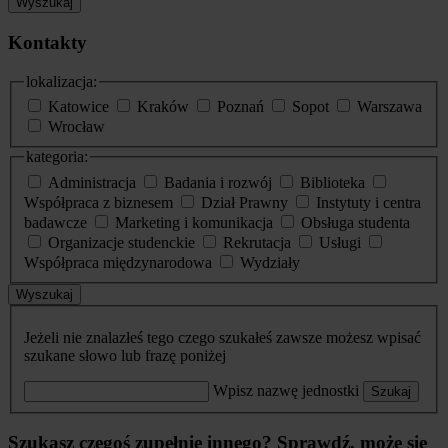
Wyszukaj
Kontakty
lokalizacja:
Katowice
Kraków
Poznań
Sopot
Warszawa
Wrocław
kategoria:
Administracja
Badania i rozwój
Biblioteka
Współpraca z biznesem
Dział Prawny
Instytuty i centra
badawcze
Marketing i komunikacja
Obsługa studenta
Organizacje studenckie
Rekrutacja
Usługi
Współpraca międzynarodowa
Wydziały
Wyszukaj
Jeżeli nie znalazłeś tego czego szukałeś zawsze możesz wpisać
szukane słowo lub frazę poniżej
Wpisz nazwę jednostki
Szukaj
Szukasz czegoś zupełnie innego? Sprawdź, może się