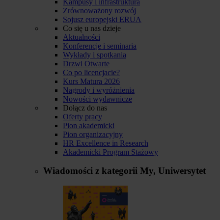
Kampusy i infrastruktura
Zrównoważony rozwój
Sojusz europejski ERUA
Co się u nas dzieje
Aktualności
Konferencje i seminaria
Wykłady i spotkania
Drzwi Otwarte
Co po licencjacie?
Kurs Matura 2026
Nagrody i wyróżnienia
Nowości wydawnicze
Dołącz do nas
Oferty pracy
Pion akademicki
Pion organizacyjny
HR Excellence in Research
Akademicki Program Stażowy
Wiadomości z kategorii
My, Uniwersytet