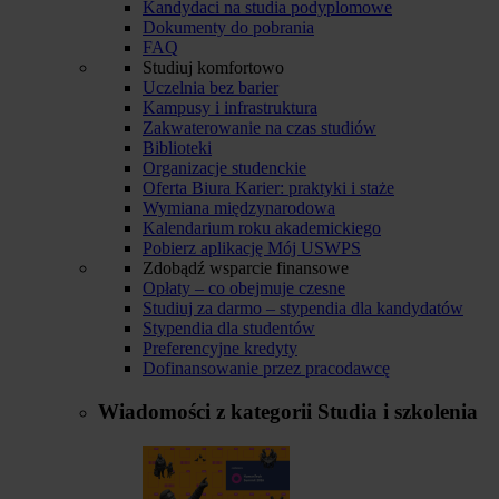
Kandydaci na studia podyplomowe
Dokumenty do pobrania
FAQ
Studiuj komfortowo
Uczelnia bez barier
Kampusy i infrastruktura
Zakwaterowanie na czas studiów
Biblioteki
Organizacje studenckie
Oferta Biura Karier: praktyki i staże
Wymiana międzynarodowa
Kalendarium roku akademickiego
Pobierz aplikację Mój USWPS
Zdobądź wsparcie finansowe
Opłaty – co obejmuje czesne
Studiuj za darmo – stypendia dla kandydatów
Stypendia dla studentów
Preferencyjne kredyty
Dofinansowanie przez pracodawcę
Wiadomości z kategorii
Studia i szkolenia