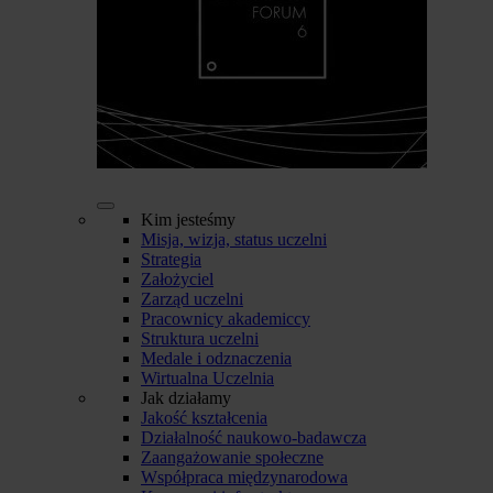
Kim jesteśmy
Misja, wizja, status uczelni
Strategia
Założyciel
Zarząd uczelni
Pracownicy akademiccy
Struktura uczelni
Medale i odznaczenia
Wirtualna Uczelnia
Jak działamy
Jakość kształcenia
Działalność naukowo-badawcza
Zaangażowanie społeczne
Współpraca międzynarodowa