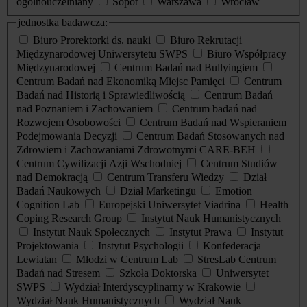
ogólnouczelniany
Sopot
Warszawa
Wrocław
jednostka badawcza:
Biuro Prorektorki ds. nauki
Biuro Rekrutacji
Międzynarodowej Uniwersytetu SWPS
Biuro Współpracy
Międzynarodowej
Centrum Badań nad Bullyingiem
Centrum Badań nad Ekonomiką Miejsc Pamięci
Centrum
Badań nad Historią i Sprawiedliwością
Centrum Badań
nad Poznaniem i Zachowaniem
Centrum badań nad
Rozwojem Osobowości
Centrum Badań nad Wspieraniem
Podejmowania Decyzji
Centrum Badań Stosowanych nad
Zdrowiem i Zachowaniami Zdrowotnymi CARE-BEH
Centrum Cywilizacji Azji Wschodniej
Centrum Studiów
nad Demokracją
Centrum Transferu Wiedzy
Dział
Badań Naukowych
Dział Marketingu
Emotion
Cognition Lab
Europejski Uniwersytet Viadrina
Health
Coping Research Group
Instytut Nauk Humanistycznych
Instytut Nauk Społecznych
Instytut Prawa
Instytut
Projektowania
Instytut Psychologii
Konfederacja
Lewiatan
Młodzi w Centrum Lab
StresLab Centrum
Badań nad Stresem
Szkoła Doktorska
Uniwersytet
SWPS
Wydział Interdyscyplinarny w Krakowie
Wydział Nauk Humanistycznych
Wydział Nauk