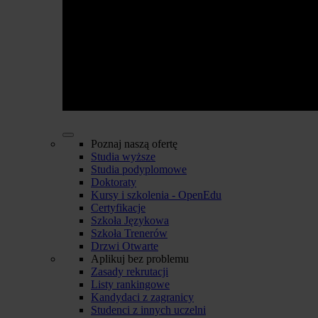
Poznaj naszą ofertę
Studia wyższe
Studia podyplomowe
Doktoraty
Kursy i szkolenia - OpenEdu
Certyfikacje
Szkoła Językowa
Szkoła Trenerów
Drzwi Otwarte
Aplikuj bez problemu
Zasady rekrutacji
Listy rankingowe
Kandydaci z zagranicy
Studenci z innych uczelni