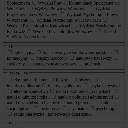
Społecznych
Wydział Prawa i Komunikacji Społecznej we
Wrocławiu
Wydział Prawa w Warszawie
Wydział
Projektowania w Warszawie
Wydział Psychologii i Prawa
w Poznaniu
Wydział Psychologii w Katowicach
Wydział Psychologii w Katowicach
Wydział Psychologii w
Krakowie
Wydział Psychologii w Warszawie
Zakład
Studiów Azjatyckich
typ:
aplikacyjny
finansowany ze środków europejskich
komercyjny
międzynarodowy
naukowo-badawczy
społeczny
strategiczno-rozwojowy
studencki
dyscyplina:
ekonomia i finanse
filozofia
historia
interdyscyplinarne
interdyscyplinarny
językoznawstwo
literaturoznawstwo
nauki o komunikacji i mediach
nauki o kulturze i religii
nauki o polityce i administracji
nauki o zarządzaniu i jakości
nauki prawne
nauki
socjologiczne
nie dotyczy
psychiatria
psychologia
sztuki plastyczne i konserwacja dzieł sztuki
status: