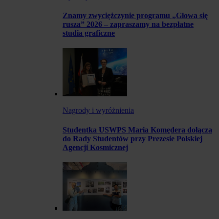
Znamy zwyciężczynie programu „Głowa się
rusza” 2026 – zapraszamy na bezpłatne
studia graficzne
Nagrody i wyróżnienia
Studentka USWPS Maria Komędera dołącza
do Rady Studentów przy Prezesie Polskiej
Agencji Kosmicznej