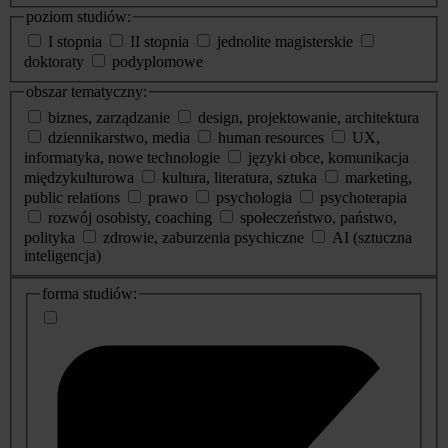
poziom studiów:
I stopnia
II stopnia
jednolite magisterskie
doktoraty
podyplomowe
obszar tematyczny:
biznes, zarządzanie
design, projektowanie, architektura
dziennikarstwo, media
human resources
UX,
informatyka, nowe technologie
języki obce, komunikacja
międzykulturowa
kultura, literatura, sztuka
marketing,
public relations
prawo
psychologia
psychoterapia
rozwój osobisty, coaching
społeczeństwo, państwo,
polityka
zdrowie, zaburzenia psychiczne
AI (sztuczna
inteligencja)
dodatkowe
forma studiów:
informacje
o
studiach