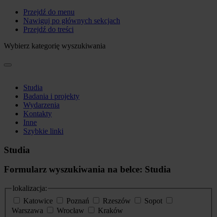
Przejdź do menu
Nawiguj po głównych sekcjach
Przejdź do treści
Wybierz kategorię wyszukiwania
Studia
Badania i projekty
Wydarzenia
Kontakty
Inne
Szybkie linki
Studia
Formularz wyszukiwania na belce: Studia
lokalizacja:
Katowice
Poznań
Rzeszów
Sopot
Warszawa
Wrocław
Kraków