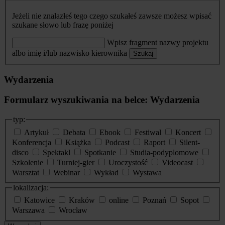
Jeżeli nie znalazłeś tego czego szukałeś zawsze możesz wpisać
szukane słowo lub frazę poniżej
Wpisz fragment nazwy projektu
albo imię i/lub nazwisko kierownika
Szukaj
Wydarzenia
Formularz wyszukiwania na belce: Wydarzenia
typ:
Artykuł
Debata
Ebook
Festiwal
Koncert
Konferencja
Książka
Podcast
Raport
Silent-
disco
Spektakl
Spotkanie
Studia-podyplomowe
Szkolenie
Turniej-gier
Uroczystość
Videocast
Warsztat
Webinar
Wykład
Wystawa
lokalizacja:
Katowice
Kraków
online
Poznań
Sopot
Warszawa
Wrocław