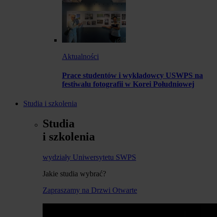
Aktualności
Prace studentów i wykładowcy USWPS na
festiwalu fotografii w Korei Południowej
Studia i szkolenia
Studia
i szkolenia
wydziały Uniwersytetu SWPS
Jakie studia wybrać?
Zapraszamy na Drzwi Otwarte