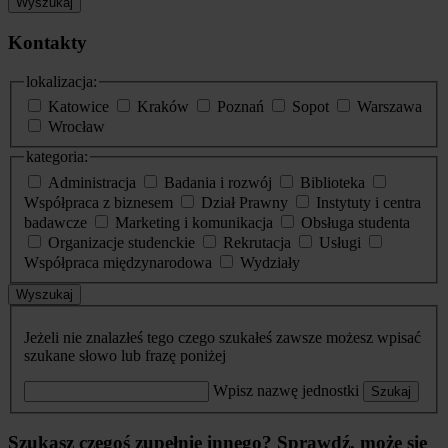
Wyszukaj
Kontakty
lokalizacja:
Katowice
Kraków
Poznań
Sopot
Warszawa
Wrocław
kategoria:
Administracja
Badania i rozwój
Biblioteka
Współpraca z biznesem
Dział Prawny
Instytuty i centra
badawcze
Marketing i komunikacja
Obsługa studenta
Organizacje studenckie
Rekrutacja
Usługi
Współpraca międzynarodowa
Wydziały
Wyszukaj
Jeżeli nie znalazłeś tego czego szukałeś zawsze możesz wpisać
szukane słowo lub frazę poniżej
Wpisz nazwę jednostki
Szukaj
Szukasz czegoś zupełnie innego? Sprawdź, może się