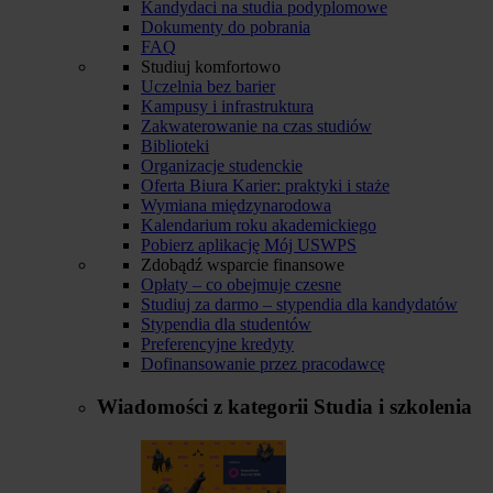
Kandydaci na studia podyplomowe
Dokumenty do pobrania
FAQ
Studiuj komfortowo
Uczelnia bez barier
Kampusy i infrastruktura
Zakwaterowanie na czas studiów
Biblioteki
Organizacje studenckie
Oferta Biura Karier: praktyki i staże
Wymiana międzynarodowa
Kalendarium roku akademickiego
Pobierz aplikację Mój USWPS
Zdobądź wsparcie finansowe
Opłaty – co obejmuje czesne
Studiuj za darmo – stypendia dla kandydatów
Stypendia dla studentów
Preferencyjne kredyty
Dofinansowanie przez pracodawcę
Wiadomości z kategorii
Studia i szkolenia