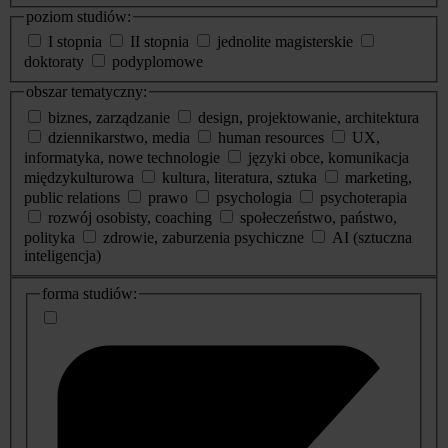
poziom studiów:
I stopnia
II stopnia
jednolite magisterskie
doktoraty
podyplomowe
obszar tematyczny:
biznes, zarządzanie
design, projektowanie, architektura
dziennikarstwo, media
human resources
UX,
informatyka, nowe technologie
języki obce, komunikacja
międzykulturowa
kultura, literatura, sztuka
marketing,
public relations
prawo
psychologia
psychoterapia
rozwój osobisty, coaching
społeczeństwo, państwo,
polityka
zdrowie, zaburzenia psychiczne
AI (sztuczna
inteligencja)
dodatkowe
forma studiów:
informacje
o
studiach