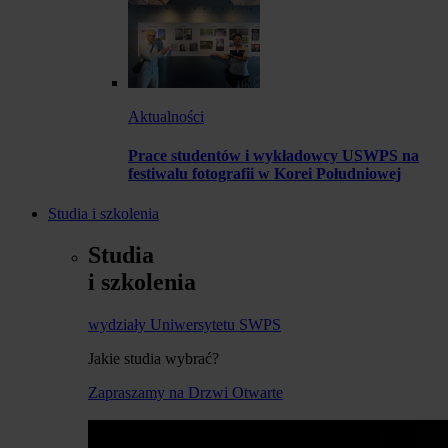
Aktualności
Prace studentów i wykładowcy USWPS na
festiwalu fotografii w Korei Południowej
Studia i szkolenia
Studia
i szkolenia
wydziały Uniwersytetu SWPS
Jakie studia wybrać?
Zapraszamy na Drzwi Otwarte