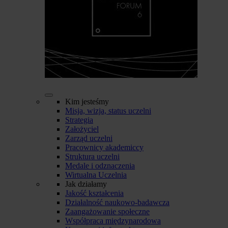
Kim jesteśmy
Misja, wizja, status uczelni
Strategia
Założyciel
Zarząd uczelni
Pracownicy akademiccy
Struktura uczelni
Medale i odznaczenia
Wirtualna Uczelnia
Jak działamy
Jakość kształcenia
Działalność naukowo-badawcza
Zaangażowanie społeczne
Współpraca międzynarodowa