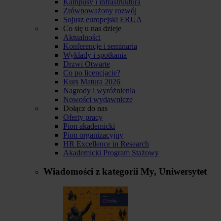
Kampusy i infrastruktura
Zrównoważony rozwój
Sojusz europejski ERUA
Co się u nas dzieje
Aktualności
Konferencje i seminaria
Wykłady i spotkania
Drzwi Otwarte
Co po licencjacie?
Kurs Matura 2026
Nagrody i wyróżnienia
Nowości wydawnicze
Dołącz do nas
Oferty pracy
Pion akademicki
Pion organizacyjny
HR Excellence in Research
Akademicki Program Stażowy
Wiadomości z kategorii
My, Uniwersytet