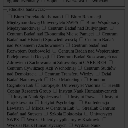
ogólnouczelniany
Sopot
Warszawa
Wrocław
jednostka badawcza:
Biuro Prorektorki ds. nauki
Biuro Rekrutacji
Międzynarodowej Uniwersytetu SWPS
Biuro Współpracy
Międzynarodowej
Centrum Badań nad Bullyingiem
Centrum Badań nad Ekonomiką Miejsc Pamięci
Centrum
Badań nad Historią i Sprawiedliwością
Centrum Badań
nad Poznaniem i Zachowaniem
Centrum badań nad
Rozwojem Osobowości
Centrum Badań nad Wspieraniem
Podejmowania Decyzji
Centrum Badań Stosowanych nad
Zdrowiem i Zachowaniami Zdrowotnymi CARE-BEH
Centrum Cywilizacji Azji Wschodniej
Centrum Studiów
nad Demokracją
Centrum Transferu Wiedzy
Dział
Badań Naukowych
Dział Marketingu
Emotion
Cognition Lab
Europejski Uniwersytet Viadrina
Health
Coping Research Group
Instytut Nauk Humanistycznych
Instytut Nauk Społecznych
Instytut Prawa
Instytut
Projektowania
Instytut Psychologii
Konfederacja
Lewiatan
Młodzi w Centrum Lab
StresLab Centrum
Badań nad Stresem
Szkoła Doktorska
Uniwersytet
SWPS
Wydział Interdyscyplinarny w Krakowie
Wydział Nauk Humanistycznych
Wydział Nauk