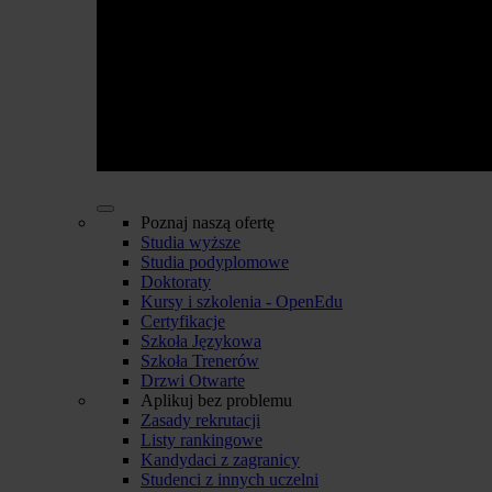
Poznaj naszą ofertę
Studia wyższe
Studia podyplomowe
Doktoraty
Kursy i szkolenia - OpenEdu
Certyfikacje
Szkoła Językowa
Szkoła Trenerów
Drzwi Otwarte
Aplikuj bez problemu
Zasady rekrutacji
Listy rankingowe
Kandydaci z zagranicy
Studenci z innych uczelni