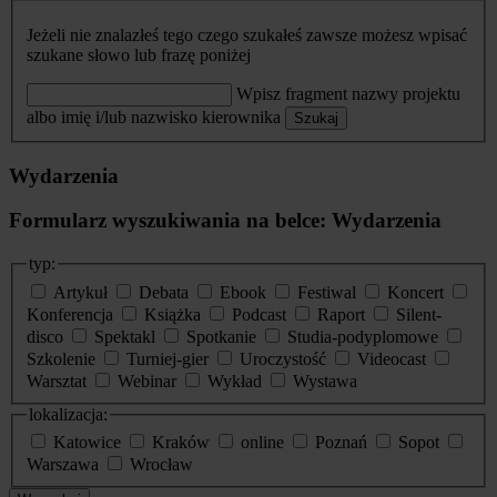
Jeżeli nie znalazłeś tego czego szukałeś zawsze możesz wpisać
szukane słowo lub frazę poniżej
Wpisz fragment nazwy projektu
albo imię i/lub nazwisko kierownika
Szukaj
Wydarzenia
Formularz wyszukiwania na belce: Wydarzenia
typ:
Artykuł
Debata
Ebook
Festiwal
Koncert
Konferencja
Książka
Podcast
Raport
Silent-
disco
Spektakl
Spotkanie
Studia-podyplomowe
Szkolenie
Turniej-gier
Uroczystość
Videocast
Warsztat
Webinar
Wykład
Wystawa
lokalizacja:
Katowice
Kraków
online
Poznań
Sopot
Warszawa
Wrocław