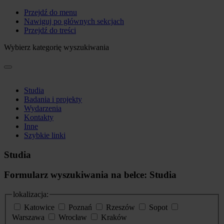
Przejdź do menu
Nawiguj po głównych sekcjach
Przejdź do treści
Wybierz kategorię wyszukiwania
Studia
Badania i projekty
Wydarzenia
Kontakty
Inne
Szybkie linki
Studia
Formularz wyszukiwania na belce: Studia
lokalizacja:
Katowice
Poznań
Rzeszów
Sopot
Warszawa
Wrocław
Kraków