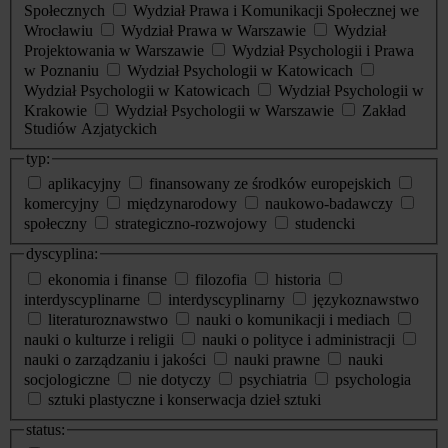
Społecznych
Wydział Prawa i Komunikacji Społecznej we
Wrocławiu
Wydział Prawa w Warszawie
Wydział
Projektowania w Warszawie
Wydział Psychologii i Prawa
w Poznaniu
Wydział Psychologii w Katowicach
Wydział Psychologii w Katowicach
Wydział Psychologii w
Krakowie
Wydział Psychologii w Warszawie
Zakład
Studiów Azjatyckich
typ:
aplikacyjny
finansowany ze środków europejskich
komercyjny
międzynarodowy
naukowo-badawczy
społeczny
strategiczno-rozwojowy
studencki
dyscyplina:
ekonomia i finanse
filozofia
historia
interdyscyplinarne
interdyscyplinarny
językoznawstwo
literaturoznawstwo
nauki o komunikacji i mediach
nauki o kulturze i religii
nauki o polityce i administracji
nauki o zarządzaniu i jakości
nauki prawne
nauki
socjologiczne
nie dotyczy
psychiatria
psychologia
sztuki plastyczne i konserwacja dzieł sztuki
status: