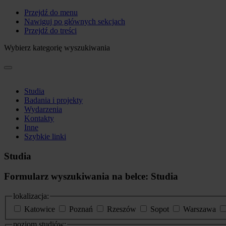
Przejdź do menu
Nawiguj po głównych sekcjach
Przejdź do treści
Wybierz kategorię wyszukiwania
Studia
Badania i projekty
Wydarzenia
Kontakty
Inne
Szybkie linki
Studia
Formularz wyszukiwania na belce: Studia
lokalizacja:
Katowice
Poznań
Rzeszów
Sopot
Warszawa
poziom studiów: