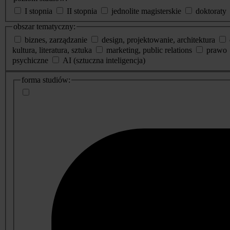
I stopnia
II stopnia
jednolite magisterskie
doktoraty
obszar tematyczny:
biznes, zarządzanie
design, projektowanie, architektura
kultura, literatura, sztuka
marketing, public relations
prawo
psychiczne
AI (sztuczna inteligencja)
dodatkowe
forma studiów:
informacje
o
studiach