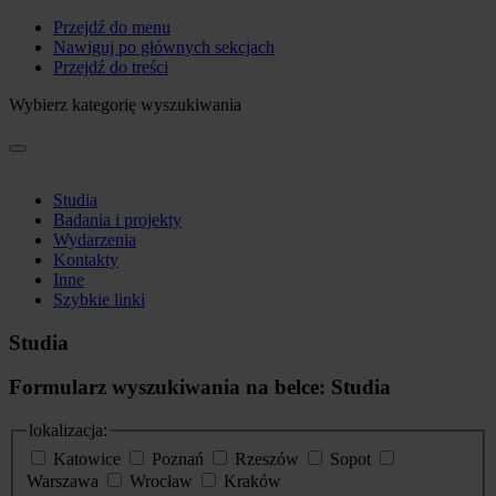
Przejdź do menu
Nawiguj po głównych sekcjach
Przejdź do treści
Wybierz kategorię wyszukiwania
Studia
Badania i projekty
Wydarzenia
Kontakty
Inne
Szybkie linki
Studia
Formularz wyszukiwania na belce: Studia
lokalizacja:
Katowice
Poznań
Rzeszów
Sopot
Warszawa
Wrocław
Kraków