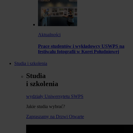
Aktualności
Prace studentów i wykładowcy USWPS na
festiwalu fotografii w Korei Południowej
Studia i szkolenia
Studia
i szkolenia
wydziały Uniwersytetu SWPS
Jakie studia wybrać?
Zapraszamy na Drzwi Otwarte