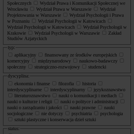
Społecznych
Wydział Prawa i Komunikacji Społecznej we
Wrocławiu
Wydział Prawa w Warszawie
Wydział
Projektowania w Warszawie
Wydział Psychologii i Prawa
w Poznaniu
Wydział Psychologii w Katowicach
Wydział Psychologii w Katowicach
Wydział Psychologii w
Krakowie
Wydział Psychologii w Warszawie
Zakład
Studiów Azjatyckich
typ:
aplikacyjny
finansowany ze środków europejskich
komercyjny
międzynarodowy
naukowo-badawczy
społeczny
strategiczno-rozwojowy
studencki
dyscyplina:
ekonomia i finanse
filozofia
historia
interdyscyplinarne
interdyscyplinarny
językoznawstwo
literaturoznawstwo
nauki o komunikacji i mediach
nauki o kulturze i religii
nauki o polityce i administracji
nauki o zarządzaniu i jakości
nauki prawne
nauki
socjologiczne
nie dotyczy
psychiatria
psychologia
sztuki plastyczne i konserwacja dzieł sztuki
status: