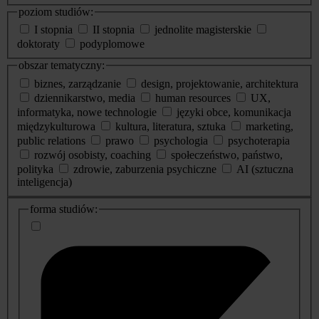
poziom studiów:
I stopnia
II stopnia
jednolite magisterskie
doktoraty
podyplomowe
obszar tematyczny:
biznes, zarządzanie
design, projektowanie, architektura
dziennikarstwo, media
human resources
UX,
informatyka, nowe technologie
języki obce, komunikacja
międzykulturowa
kultura, literatura, sztuka
marketing,
public relations
prawo
psychologia
psychoterapia
rozwój osobisty, coaching
społeczeństwo, państwo,
polityka
zdrowie, zaburzenia psychiczne
AI (sztuczna
inteligencja)
dodatkowe
forma studiów:
informacje
o
studiach