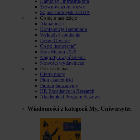
Kampusy i infrastruktura
Zrównoważony rozwój
Sojusz europejski ERUA
Co się u nas dzieje
Aktualności
Konferencje i seminaria
Wykłady i spotkania
Drzwi Otwarte
Co po licencjacie?
Kurs Matura 2026
Nagrody i wyróżnienia
Nowości wydawnicze
Dołącz do nas
Oferty pracy
Pion akademicki
Pion organizacyjny
HR Excellence in Research
Akademicki Program Stażowy
Wiadomości z kategorii
My, Uniwersytet