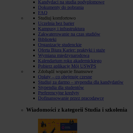
Kandydaci na studia podyplomowe
Dokumenty do pobrania
FAQ
Studiuj komfortowo
Uczelnia bez barier
Kampusy i infrastruktura
Zakwaterowanie na czas studiów
Biblioteki
Organizacje studenckie
Oferta Biura Karier: praktyki i staże
Wymiana międzynarodowa
Kalendarium roku akademickiego
Pobierz aplikację Mój USWPS
Zdobądź wsparcie finansowe
Opłaty – co obejmuje czesne
Studiuj za darmo – stypendia dla kandydatów
Stypendia dla studentów
Preferencyjne kredyty
Dofinansowanie przez pracodawcę
Wiadomości z kategorii
Studia i szkolenia