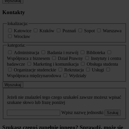
Wyszukaj
Kontakty
lokalizacja:
Katowice
Kraków
Poznań
Sopot
Warszawa
Wrocław
kategoria:
Administracja
Badania i rozwój
Biblioteka
Współpraca z biznesem
Dział Prawny
Instytuty i centra
badawcze
Marketing i komunikacja
Obsługa studenta
Organizacje studenckie
Rekrutacja
Usługi
Współpraca międzynarodowa
Wydziały
Wyszukaj
Jeżeli nie znalazłeś tego czego szukałeś zawsze możesz wpisać
szukane słowo lub frazę poniżej
Wpisz nazwę jednostki
Szukaj
Szukasz czegoś zupełnie innego? Sprawdź, może się