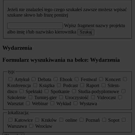
Jeżeli nie znalazłeś tego czego szukałeś zawsze możesz wpisać
szukane słowo lub frazę poniżej
Wpisz fragment nazwy projektu
albo imię i/lub nazwisko kierownika
Szukaj
Wydarzenia
Formularz wyszukiwania na belce: Wydarzenia
typ:
Artykuł
Debata
Ebook
Festiwal
Koncert
Konferencja
Książka
Podcast
Raport
Silent-
disco
Spektakl
Spotkanie
Studia-podyplomowe
Szkolenie
Turniej-gier
Uroczystość
Videocast
Warsztat
Webinar
Wykład
Wystawa
lokalizacja:
Katowice
Kraków
online
Poznań
Sopot
Warszawa
Wrocław