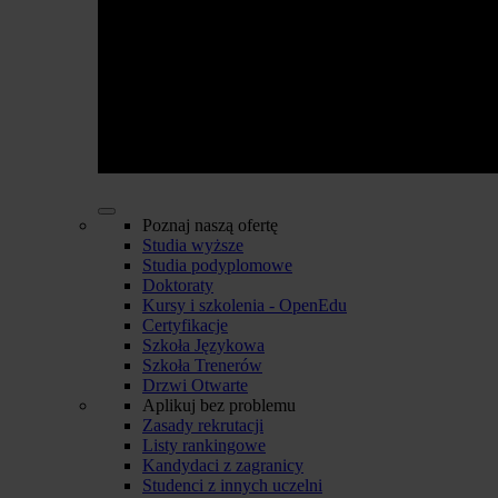
Poznaj naszą ofertę
Studia wyższe
Studia podyplomowe
Doktoraty
Kursy i szkolenia - OpenEdu
Certyfikacje
Szkoła Językowa
Szkoła Trenerów
Drzwi Otwarte
Aplikuj bez problemu
Zasady rekrutacji
Listy rankingowe
Kandydaci z zagranicy
Studenci z innych uczelni