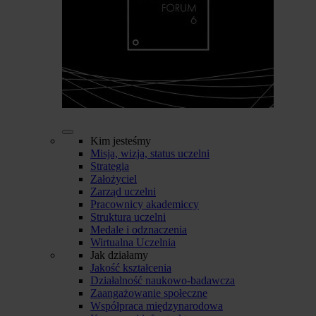
Kim jesteśmy
Misja, wizja, status uczelni
Strategia
Założyciel
Zarząd uczelni
Pracownicy akademiccy
Struktura uczelni
Medale i odznaczenia
Wirtualna Uczelnia
Jak działamy
Jakość kształcenia
Działalność naukowo-badawcza
Zaangażowanie społeczne
Współpraca międzynarodowa