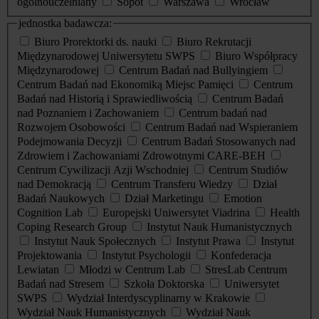
ogólnouczelniany
Sopot
Warszawa
Wrocław
jednostka badawcza:
Biuro Prorektorki ds. nauki
Biuro Rekrutacji
Międzynarodowej Uniwersytetu SWPS
Biuro Współpracy
Międzynarodowej
Centrum Badań nad Bullyingiem
Centrum Badań nad Ekonomiką Miejsc Pamięci
Centrum
Badań nad Historią i Sprawiedliwością
Centrum Badań
nad Poznaniem i Zachowaniem
Centrum badań nad
Rozwojem Osobowości
Centrum Badań nad Wspieraniem
Podejmowania Decyzji
Centrum Badań Stosowanych nad
Zdrowiem i Zachowaniami Zdrowotnymi CARE-BEH
Centrum Cywilizacji Azji Wschodniej
Centrum Studiów
nad Demokracją
Centrum Transferu Wiedzy
Dział
Badań Naukowych
Dział Marketingu
Emotion
Cognition Lab
Europejski Uniwersytet Viadrina
Health
Coping Research Group
Instytut Nauk Humanistycznych
Instytut Nauk Społecznych
Instytut Prawa
Instytut
Projektowania
Instytut Psychologii
Konfederacja
Lewiatan
Młodzi w Centrum Lab
StresLab Centrum
Badań nad Stresem
Szkoła Doktorska
Uniwersytet
SWPS
Wydział Interdyscyplinarny w Krakowie
Wydział Nauk Humanistycznych
Wydział Nauk