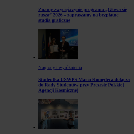
Znamy zwyciężczynie programu „Głowa się
rusza” 2026 – zapraszamy na bezpłatne
studia graficzne
Nagrody i wyróżnienia
Studentka USWPS Maria Komędera dołącza
do Rady Studentów przy Prezesie Polskiej
Agencji Kosmicznej