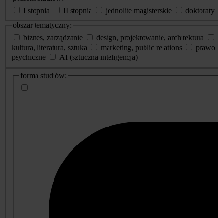
I stopnia
II stopnia
jednolite magisterskie
doktoraty
obszar tematyczny:
biznes, zarządzanie
design, projektowanie, architektura
kultura, literatura, sztuka
marketing, public relations
prawo
psychiczne
AI (sztuczna inteligencja)
dodatkowe
forma studiów:
informacje
o
studiach