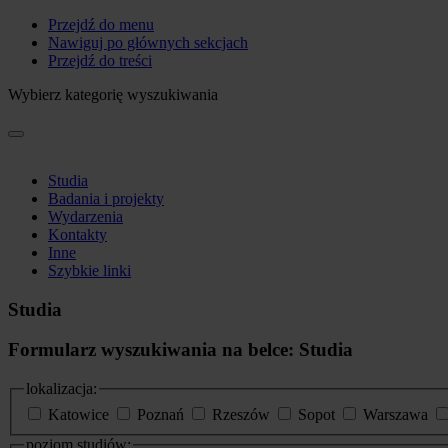
Przejdź do menu
Nawiguj po głównych sekcjach
Przejdź do treści
Wybierz kategorię wyszukiwania
Studia
Badania i projekty
Wydarzenia
Kontakty
Inne
Szybkie linki
Studia
Formularz wyszukiwania na belce: Studia
lokalizacja:
Katowice
Poznań
Rzeszów
Sopot
Warszawa
poziom studiów: