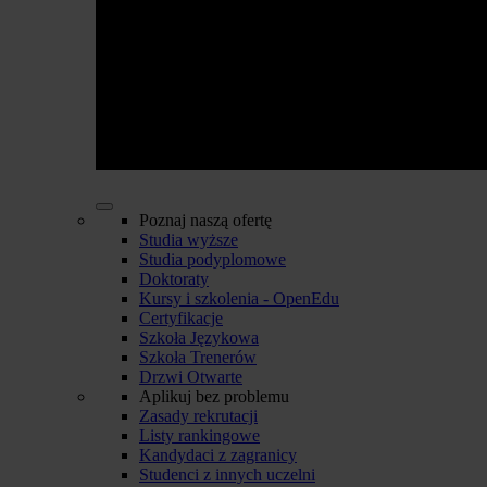
Poznaj naszą ofertę
Studia wyższe
Studia podyplomowe
Doktoraty
Kursy i szkolenia - OpenEdu
Certyfikacje
Szkoła Językowa
Szkoła Trenerów
Drzwi Otwarte
Aplikuj bez problemu
Zasady rekrutacji
Listy rankingowe
Kandydaci z zagranicy
Studenci z innych uczelni