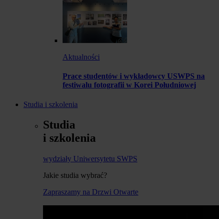
Aktualności
Prace studentów i wykładowcy USWPS na
festiwalu fotografii w Korei Południowej
Studia i szkolenia
Studia
i szkolenia
wydziały Uniwersytetu SWPS
Jakie studia wybrać?
Zapraszamy na Drzwi Otwarte