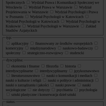
Społecznych
Wydział Prawa i Komunikacji Społecznej we
Wrocławiu
Wydział Prawa w Warszawie
Wydział
Projektowania w Warszawie
Wydział Psychologii i Prawa
w Poznaniu
Wydział Psychologii w Katowicach
Wydział Psychologii w Katowicach
Wydział Psychologii w
Krakowie
Wydział Psychologii w Warszawie
Zakład
Studiów Azjatyckich
typ:
aplikacyjny
finansowany ze środków europejskich
komercyjny
międzynarodowy
naukowo-badawczy
społeczny
strategiczno-rozwojowy
studencki
dyscyplina:
ekonomia i finanse
filozofia
historia
interdyscyplinarne
interdyscyplinarny
językoznawstwo
literaturoznawstwo
nauki o komunikacji i mediach
nauki o kulturze i religii
nauki o polityce i administracji
nauki o zarządzaniu i jakości
nauki prawne
nauki
socjologiczne
nie dotyczy
psychiatria
psychologia
sztuki plastyczne i konserwacja dzieł sztuki
status: