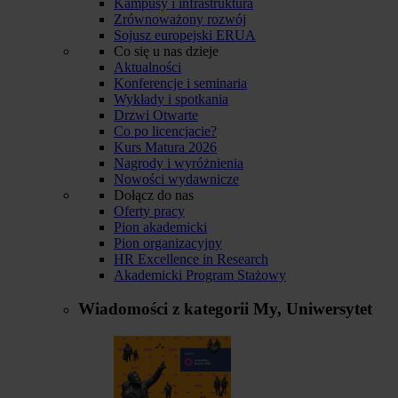
Kampusy i infrastruktura
Zrównoważony rozwój
Sojusz europejski ERUA
Co się u nas dzieje
Aktualności
Konferencje i seminaria
Wykłady i spotkania
Drzwi Otwarte
Co po licencjacie?
Kurs Matura 2026
Nagrody i wyróżnienia
Nowości wydawnicze
Dołącz do nas
Oferty pracy
Pion akademicki
Pion organizacyjny
HR Excellence in Research
Akademicki Program Stażowy
Wiadomości z kategorii
My, Uniwersytet