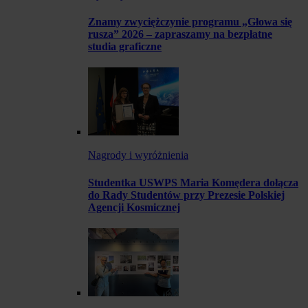
Znamy zwyciężczynie programu „Głowa się
rusza” 2026 – zapraszamy na bezpłatne
studia graficzne
Nagrody i wyróżnienia
Studentka USWPS Maria Komędera dołącza
do Rady Studentów przy Prezesie Polskiej
Agencji Kosmicznej