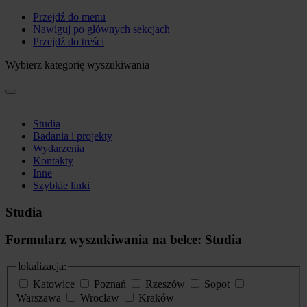
Przejdź do menu
Nawiguj po głównych sekcjach
Przejdź do treści
Wybierz kategorię wyszukiwania
Studia
Badania i projekty
Wydarzenia
Kontakty
Inne
Szybkie linki
Studia
Formularz wyszukiwania na belce: Studia
lokalizacja:
Katowice
Poznań
Rzeszów
Sopot
Warszawa
Wrocław
Kraków