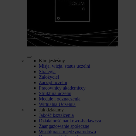
Kim jesteśmy
Misja, wizja, status uczelni
Strategia
Założyciel
Zarząd uczelni
Pracownicy akademiccy
Struktura uczelni
Medale i odznaczenia
Wirtualna Uczelnia
Jak działamy
Jakość kształcenia
Działalność naukowo-badawcza
Zaangażowanie społeczne
Współpraca międzynarodowa