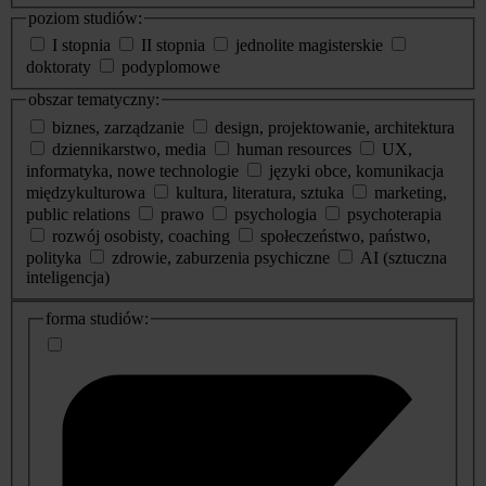
poziom studiów:
I stopnia
II stopnia
jednolite magisterskie
doktoraty
podyplomowe
obszar tematyczny:
biznes, zarządzanie
design, projektowanie, architektura
dziennikarstwo, media
human resources
UX,
informatyka, nowe technologie
języki obce, komunikacja
międzykulturowa
kultura, literatura, sztuka
marketing,
public relations
prawo
psychologia
psychoterapia
rozwój osobisty, coaching
społeczeństwo, państwo,
polityka
zdrowie, zaburzenia psychiczne
AI (sztuczna
inteligencja)
dodatkowe
forma studiów:
informacje
o
studiach