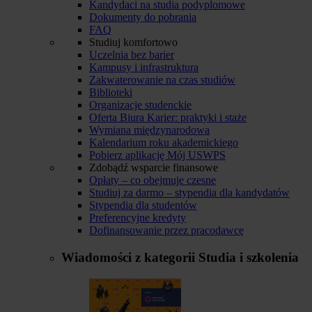
Kandydaci na studia podyplomowe
Dokumenty do pobrania
FAQ
Studiuj komfortowo
Uczelnia bez barier
Kampusy i infrastruktura
Zakwaterowanie na czas studiów
Biblioteki
Organizacje studenckie
Oferta Biura Karier: praktyki i staże
Wymiana międzynarodowa
Kalendarium roku akademickiego
Pobierz aplikację Mój USWPS
Zdobądź wsparcie finansowe
Opłaty – co obejmuje czesne
Studiuj za darmo – stypendia dla kandydatów
Stypendia dla studentów
Preferencyjne kredyty
Dofinansowanie przez pracodawcę
Wiadomości z kategorii
Studia i szkolenia