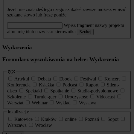
Jeżeli nie znalazłeś tego czego szukałeś zawsze możesz wpisać
szukane słowo lub frazę poniżej
Wpisz fragment nazwy projektu
albo imię i/lub nazwisko kierownika
Szukaj
Wydarzenia
Formularz wyszukiwania na belce: Wydarzenia
typ:
Artykuł
Debata
Ebook
Festiwal
Koncert
Konferencja
Książka
Podcast
Raport
Silent-
disco
Spektakl
Spotkanie
Studia-podyplomowe
Szkolenie
Turniej-gier
Uroczystość
Videocast
Warsztat
Webinar
Wykład
Wystawa
lokalizacja:
Katowice
Kraków
online
Poznań
Sopot
Warszawa
Wrocław