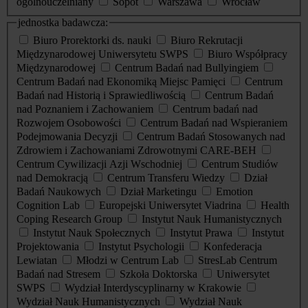
ogólnouczelniany
Sopot
Warszawa
Wrocław
jednostka badawcza:
Biuro Prorektorki ds. nauki
Biuro Rekrutacji
Międzynarodowej Uniwersytetu SWPS
Biuro Współpracy
Międzynarodowej
Centrum Badań nad Bullyingiem
Centrum Badań nad Ekonomiką Miejsc Pamięci
Centrum
Badań nad Historią i Sprawiedliwością
Centrum Badań
nad Poznaniem i Zachowaniem
Centrum badań nad
Rozwojem Osobowości
Centrum Badań nad Wspieraniem
Podejmowania Decyzji
Centrum Badań Stosowanych nad
Zdrowiem i Zachowaniami Zdrowotnymi CARE-BEH
Centrum Cywilizacji Azji Wschodniej
Centrum Studiów
nad Demokracją
Centrum Transferu Wiedzy
Dział
Badań Naukowych
Dział Marketingu
Emotion
Cognition Lab
Europejski Uniwersytet Viadrina
Health
Coping Research Group
Instytut Nauk Humanistycznych
Instytut Nauk Społecznych
Instytut Prawa
Instytut
Projektowania
Instytut Psychologii
Konfederacja
Lewiatan
Młodzi w Centrum Lab
StresLab Centrum
Badań nad Stresem
Szkoła Doktorska
Uniwersytet
SWPS
Wydział Interdyscyplinarny w Krakowie
Wydział Nauk Humanistycznych
Wydział Nauk