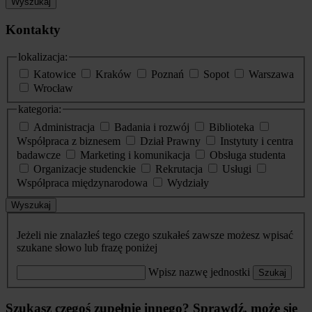
Wyszukaj
Kontakty
lokalizacja:
Katowice
Kraków
Poznań
Sopot
Warszawa
Wrocław
kategoria:
Administracja
Badania i rozwój
Biblioteka
Współpraca z biznesem
Dział Prawny
Instytuty i centra
badawcze
Marketing i komunikacja
Obsługa studenta
Organizacje studenckie
Rekrutacja
Usługi
Współpraca międzynarodowa
Wydziały
Wyszukaj
Jeżeli nie znalazłeś tego czego szukałeś zawsze możesz wpisać
szukane słowo lub frazę poniżej
Wpisz nazwę jednostki
Szukaj
Szukasz czegoś zupełnie innego? Sprawdź, może się