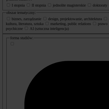
I stopnia
II stopnia
jednolite magisterskie
doktoraty
obszar tematyczny:
biznes, zarządzanie
design, projektowanie, architektura
kultura, literatura, sztuka
marketing, public relations
prawo
psychiczne
AI (sztuczna inteligencja)
dodatkowe
forma studiów:
informacje
o
studiach