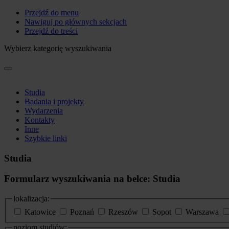
Przejdź do menu
Nawiguj po głównych sekcjach
Przejdź do treści
Wybierz kategorię wyszukiwania
Studia
Badania i projekty
Wydarzenia
Kontakty
Inne
Szybkie linki
Studia
Formularz wyszukiwania na belce: Studia
lokalizacja:
Katowice
Poznań
Rzeszów
Sopot
Warszawa
poziom studiów: