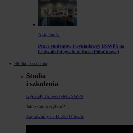
Aktualności
Prace studentów i wykładowcy USWPS na
festiwalu fotografii w Korei Południowej
Studia i szkolenia
Studia
i szkolenia
wydziały Uniwersytetu SWPS
Jakie studia wybrać?
Zapraszamy na Drzwi Otwarte