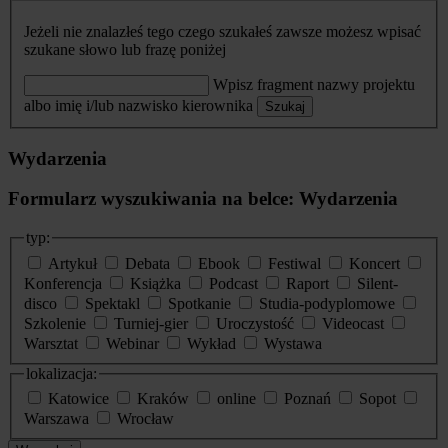
Jeżeli nie znalazłeś tego czego szukałeś zawsze możesz wpisać
szukane słowo lub frazę poniżej
Wpisz fragment nazwy projektu
albo imię i/lub nazwisko kierownika
Szukaj
Wydarzenia
Formularz wyszukiwania na belce: Wydarzenia
typ:
Artykuł
Debata
Ebook
Festiwal
Koncert
Konferencja
Książka
Podcast
Raport
Silent-
disco
Spektakl
Spotkanie
Studia-podyplomowe
Szkolenie
Turniej-gier
Uroczystość
Videocast
Warsztat
Webinar
Wykład
Wystawa
lokalizacja:
Katowice
Kraków
online
Poznań
Sopot
Warszawa
Wrocław