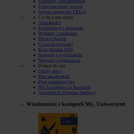
Kampusy i infrastruktura
Zrównoważony rozwój
Sojusz europejski ERUA
Co się u nas dzieje
Aktualności
Konferencje i seminaria
Wykłady i spotkania
Drzwi Otwarte
Co po licencjacie?
Kurs Matura 2026
Nagrody i wyróżnienia
Nowości wydawnicze
Dołącz do nas
Oferty pracy
Pion akademicki
Pion organizacyjny
HR Excellence in Research
Akademicki Program Stażowy
Wiadomości z kategorii
My, Uniwersytet