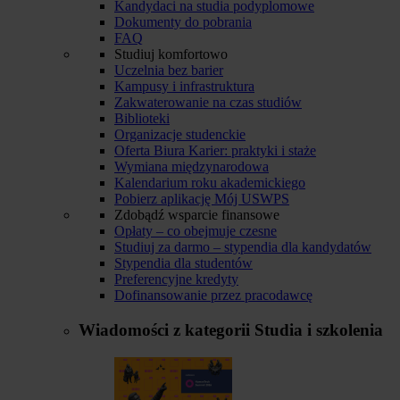
Kandydaci na studia podyplomowe
Dokumenty do pobrania
FAQ
Studiuj komfortowo
Uczelnia bez barier
Kampusy i infrastruktura
Zakwaterowanie na czas studiów
Biblioteki
Organizacje studenckie
Oferta Biura Karier: praktyki i staże
Wymiana międzynarodowa
Kalendarium roku akademickiego
Pobierz aplikację Mój USWPS
Zdobądź wsparcie finansowe
Opłaty – co obejmuje czesne
Studiuj za darmo – stypendia dla kandydatów
Stypendia dla studentów
Preferencyjne kredyty
Dofinansowanie przez pracodawcę
Wiadomości z kategorii
Studia i szkolenia