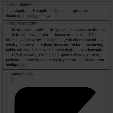
poziom studiów:
I stopnia
II stopnia
jednolite magisterskie
doktoraty
podyplomowe
obszar tematyczny:
biznes, zarządzanie
design, projektowanie, architektura
dziennikarstwo, media
human resources
UX,
informatyka, nowe technologie
języki obce, komunikacja
międzykulturowa
kultura, literatura, sztuka
marketing,
public relations
prawo
psychologia
psychoterapia
rozwój osobisty, coaching
społeczeństwo, państwo,
polityka
zdrowie, zaburzenia psychiczne
AI (sztuczna
inteligencja)
dodatkowe
forma studiów:
informacje
o
studiach