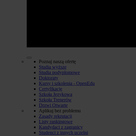
Poznaj naszą ofertę
Studia wyższe
Studia podyplomowe
Doktoraty
Kursy i szkolenia - OpenEdu
Certyfikacje
Szkoła Językowa
Szkoła Trenerów
Drzwi Otwarte
Aplikuj bez problemu
Zasady rekrutacji
Listy rankingowe
Kandydaci z zagranicy
Studenci z innych uczelni