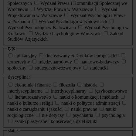
Społecznych
Wydział Prawa i Komunikacji Społecznej we
Wrocławiu
Wydział Prawa w Warszawie
Wydział
Projektowania w Warszawie
Wydział Psychologii i Prawa
w Poznaniu
Wydział Psychologii w Katowicach
Wydział Psychologii w Katowicach
Wydział Psychologii w
Krakowie
Wydział Psychologii w Warszawie
Zakład
Studiów Azjatyckich
typ:
aplikacyjny
finansowany ze środków europejskich
komercyjny
międzynarodowy
naukowo-badawczy
społeczny
strategiczno-rozwojowy
studencki
dyscyplina:
ekonomia i finanse
filozofia
historia
interdyscyplinarne
interdyscyplinarny
językoznawstwo
literaturoznawstwo
nauki o komunikacji i mediach
nauki o kulturze i religii
nauki o polityce i administracji
nauki o zarządzaniu i jakości
nauki prawne
nauki
socjologiczne
nie dotyczy
psychiatria
psychologia
sztuki plastyczne i konserwacja dzieł sztuki
status: