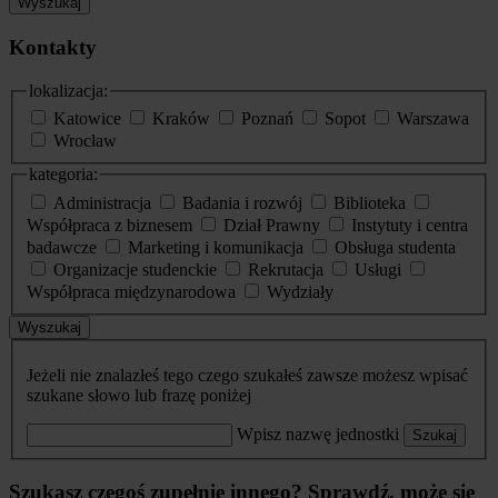
Wyszukaj
Kontakty
lokalizacja:
Katowice
Kraków
Poznań
Sopot
Warszawa
Wrocław
kategoria:
Administracja
Badania i rozwój
Biblioteka
Współpraca z biznesem
Dział Prawny
Instytuty i centra
badawcze
Marketing i komunikacja
Obsługa studenta
Organizacje studenckie
Rekrutacja
Usługi
Współpraca międzynarodowa
Wydziały
Wyszukaj
Jeżeli nie znalazłeś tego czego szukałeś zawsze możesz wpisać
szukane słowo lub frazę poniżej
Wpisz nazwę jednostki
Szukaj
Szukasz czegoś zupełnie innego? Sprawdź, może się