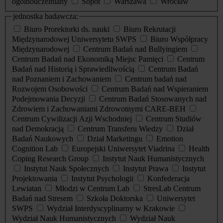
ogólnouczelniany
Sopot
Warszawa
Wrocław
jednostka badawcza:
Biuro Prorektorki ds. nauki
Biuro Rekrutacji
Międzynarodowej Uniwersytetu SWPS
Biuro Współpracy
Międzynarodowej
Centrum Badań nad Bullyingiem
Centrum Badań nad Ekonomiką Miejsc Pamięci
Centrum
Badań nad Historią i Sprawiedliwością
Centrum Badań
nad Poznaniem i Zachowaniem
Centrum badań nad
Rozwojem Osobowości
Centrum Badań nad Wspieraniem
Podejmowania Decyzji
Centrum Badań Stosowanych nad
Zdrowiem i Zachowaniami Zdrowotnymi CARE-BEH
Centrum Cywilizacji Azji Wschodniej
Centrum Studiów
nad Demokracją
Centrum Transferu Wiedzy
Dział
Badań Naukowych
Dział Marketingu
Emotion
Cognition Lab
Europejski Uniwersytet Viadrina
Health
Coping Research Group
Instytut Nauk Humanistycznych
Instytut Nauk Społecznych
Instytut Prawa
Instytut
Projektowania
Instytut Psychologii
Konfederacja
Lewiatan
Młodzi w Centrum Lab
StresLab Centrum
Badań nad Stresem
Szkoła Doktorska
Uniwersytet
SWPS
Wydział Interdyscyplinarny w Krakowie
Wydział Nauk Humanistycznych
Wydział Nauk