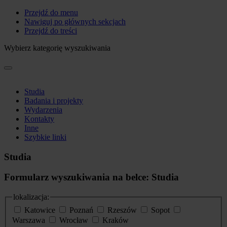
Przejdź do menu
Nawiguj po głównych sekcjach
Przejdź do treści
Wybierz kategorię wyszukiwania
Studia
Badania i projekty
Wydarzenia
Kontakty
Inne
Szybkie linki
Studia
Formularz wyszukiwania na belce: Studia
lokalizacja:
Katowice
Poznań
Rzeszów
Sopot
Warszawa
Wrocław
Kraków