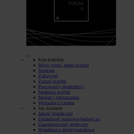
Kim jesteśmy
Misja, wizja, status uczelni
Strategia
Założyciel
Zarząd uczelni
Pracownicy akademiccy
Struktura uczelni
Medale i odznaczenia
Wirtualna Uczelnia
Jak działamy
Jakość kształcenia
Działalność naukowo-badawcza
Zaangażowanie społeczne
Współpraca międzynarodowa