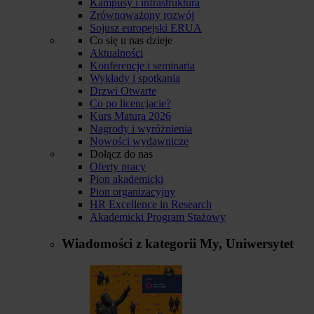
Kampusy i infrastruktura
Zrównoważony rozwój
Sojusz europejski ERUA
Co się u nas dzieje
Aktualności
Konferencje i seminaria
Wykłady i spotkania
Drzwi Otwarte
Co po licencjacie?
Kurs Matura 2026
Nagrody i wyróżnienia
Nowości wydawnicze
Dołącz do nas
Oferty pracy
Pion akademicki
Pion organizacyjny
HR Excellence in Research
Akademicki Program Stażowy
Wiadomości z kategorii
My, Uniwersytet