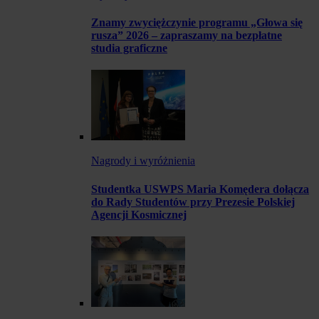
Znamy zwyciężczynie programu „Głowa się
rusza” 2026 – zapraszamy na bezpłatne
studia graficzne
Nagrody i wyróżnienia
Studentka USWPS Maria Komędera dołącza
do Rady Studentów przy Prezesie Polskiej
Agencji Kosmicznej