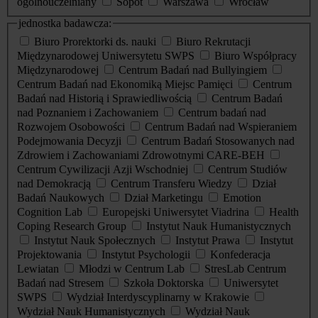
ogólnouczelniany
Sopot
Warszawa
Wrocław
jednostka badawcza:
Biuro Prorektorki ds. nauki
Biuro Rekrutacji
Międzynarodowej Uniwersytetu SWPS
Biuro Współpracy
Międzynarodowej
Centrum Badań nad Bullyingiem
Centrum Badań nad Ekonomiką Miejsc Pamięci
Centrum
Badań nad Historią i Sprawiedliwością
Centrum Badań
nad Poznaniem i Zachowaniem
Centrum badań nad
Rozwojem Osobowości
Centrum Badań nad Wspieraniem
Podejmowania Decyzji
Centrum Badań Stosowanych nad
Zdrowiem i Zachowaniami Zdrowotnymi CARE-BEH
Centrum Cywilizacji Azji Wschodniej
Centrum Studiów
nad Demokracją
Centrum Transferu Wiedzy
Dział
Badań Naukowych
Dział Marketingu
Emotion
Cognition Lab
Europejski Uniwersytet Viadrina
Health
Coping Research Group
Instytut Nauk Humanistycznych
Instytut Nauk Społecznych
Instytut Prawa
Instytut
Projektowania
Instytut Psychologii
Konfederacja
Lewiatan
Młodzi w Centrum Lab
StresLab Centrum
Badań nad Stresem
Szkoła Doktorska
Uniwersytet
SWPS
Wydział Interdyscyplinarny w Krakowie
Wydział Nauk Humanistycznych
Wydział Nauk