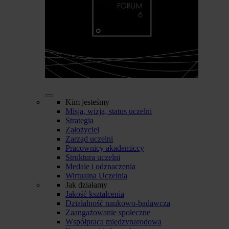
Kim jesteśmy
Misja, wizja, status uczelni
Strategia
Założyciel
Zarząd uczelni
Pracownicy akademiccy
Struktura uczelni
Medale i odznaczenia
Wirtualna Uczelnia
Jak działamy
Jakość kształcenia
Działalność naukowo-badawcza
Zaangażowanie społeczne
Współpraca międzynarodowa