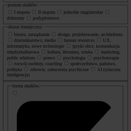
poziom studiów:
I stopnia
II stopnia
jednolite magisterskie
doktoraty
podyplomowe
obszar tematyczny:
biznes, zarządzanie
design, projektowanie, architektura
dziennikarstwo, media
human resources
UX,
informatyka, nowe technologie
języki obce, komunikacja
międzykulturowa
kultura, literatura, sztuka
marketing,
public relations
prawo
psychologia
psychoterapia
rozwój osobisty, coaching
społeczeństwo, państwo,
polityka
zdrowie, zaburzenia psychiczne
AI (sztuczna
inteligencja)
dodatkowe
forma studiów:
informacje
o
studiach