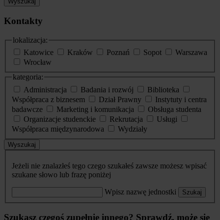
Wyszukaj
Kontakty
lokalizacja:
Katowice
Kraków
Poznań
Sopot
Warszawa
Wrocław
kategoria:
Administracja
Badania i rozwój
Biblioteka
Współpraca z biznesem
Dział Prawny
Instytuty i centra
badawcze
Marketing i komunikacja
Obsługa studenta
Organizacje studenckie
Rekrutacja
Usługi
Współpraca międzynarodowa
Wydziały
Wyszukaj
Jeżeli nie znalazłeś tego czego szukałeś zawsze możesz wpisać
szukane słowo lub frazę poniżej
Wpisz nazwę jednostki
Szukaj
Szukasz czegoś zupełnie innego? Sprawdź, może się