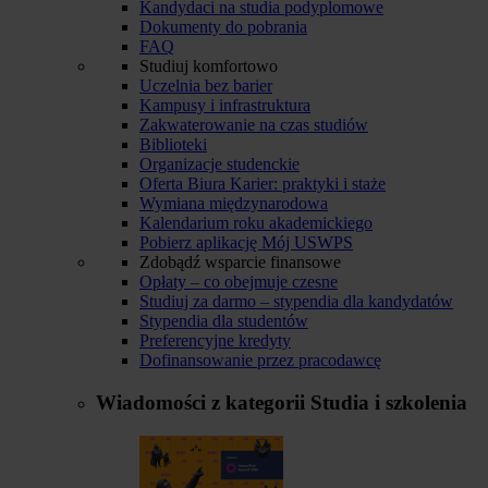
Kandydaci na studia podyplomowe
Dokumenty do pobrania
FAQ
Studiuj komfortowo
Uczelnia bez barier
Kampusy i infrastruktura
Zakwaterowanie na czas studiów
Biblioteki
Organizacje studenckie
Oferta Biura Karier: praktyki i staże
Wymiana międzynarodowa
Kalendarium roku akademickiego
Pobierz aplikację Mój USWPS
Zdobądź wsparcie finansowe
Opłaty – co obejmuje czesne
Studiuj za darmo – stypendia dla kandydatów
Stypendia dla studentów
Preferencyjne kredyty
Dofinansowanie przez pracodawcę
Wiadomości z kategorii
Studia i szkolenia