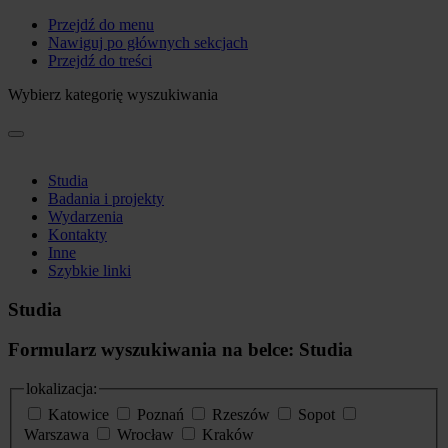
Przejdź do menu
Nawiguj po głównych sekcjach
Przejdź do treści
Wybierz kategorię wyszukiwania
Studia
Badania i projekty
Wydarzenia
Kontakty
Inne
Szybkie linki
Studia
Formularz wyszukiwania na belce: Studia
lokalizacja:
Katowice
Poznań
Rzeszów
Sopot
Warszawa
Wrocław
Kraków