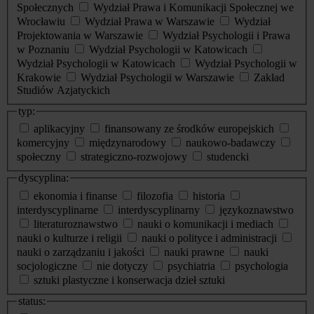
Społecznych
Wydział Prawa i Komunikacji Społecznej we
Wrocławiu
Wydział Prawa w Warszawie
Wydział
Projektowania w Warszawie
Wydział Psychologii i Prawa
w Poznaniu
Wydział Psychologii w Katowicach
Wydział Psychologii w Katowicach
Wydział Psychologii w
Krakowie
Wydział Psychologii w Warszawie
Zakład
Studiów Azjatyckich
typ:
aplikacyjny
finansowany ze środków europejskich
komercyjny
międzynarodowy
naukowo-badawczy
społeczny
strategiczno-rozwojowy
studencki
dyscyplina:
ekonomia i finanse
filozofia
historia
interdyscyplinarne
interdyscyplinarny
językoznawstwo
literaturoznawstwo
nauki o komunikacji i mediach
nauki o kulturze i religii
nauki o polityce i administracji
nauki o zarządzaniu i jakości
nauki prawne
nauki
socjologiczne
nie dotyczy
psychiatria
psychologia
sztuki plastyczne i konserwacja dzieł sztuki
status: