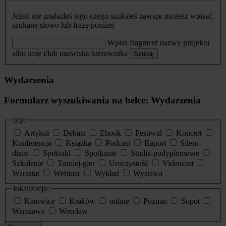
Jeżeli nie znalazłeś tego czego szukałeś zawsze możesz wpisać
szukane słowo lub frazę poniżej
Wpisz fragment nazwy projektu
albo imię i/lub nazwisko kierownika
Szukaj
Wydarzenia
Formularz wyszukiwania na belce: Wydarzenia
typ:
Artykuł
Debata
Ebook
Festiwal
Koncert
Konferencja
Książka
Podcast
Raport
Silent-
disco
Spektakl
Spotkanie
Studia-podyplomowe
Szkolenie
Turniej-gier
Uroczystość
Videocast
Warsztat
Webinar
Wykład
Wystawa
lokalizacja:
Katowice
Kraków
online
Poznań
Sopot
Warszawa
Wrocław