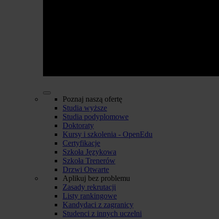
Poznaj naszą ofertę
Studia wyższe
Studia podyplomowe
Doktoraty
Kursy i szkolenia - OpenEdu
Certyfikacje
Szkoła Językowa
Szkoła Trenerów
Drzwi Otwarte
Aplikuj bez problemu
Zasady rekrutacji
Listy rankingowe
Kandydaci z zagranicy
Studenci z innych uczelni