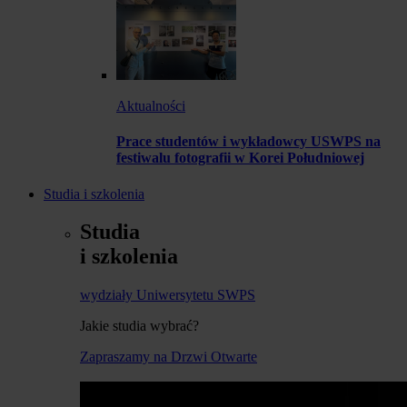
Aktualności
Prace studentów i wykładowcy USWPS na
festiwalu fotografii w Korei Południowej
Studia i szkolenia
Studia
i szkolenia
wydziały Uniwersytetu SWPS
Jakie studia wybrać?
Zapraszamy na Drzwi Otwarte