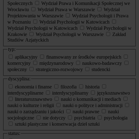
Społecznych
Wydział Prawa i Komunikacji Społecznej we
Wrocławiu
Wydział Prawa w Warszawie
Wydział
Projektowania w Warszawie
Wydział Psychologii i Prawa
w Poznaniu
Wydział Psychologii w Katowicach
Wydział Psychologii w Katowicach
Wydział Psychologii w
Krakowie
Wydział Psychologii w Warszawie
Zakład
Studiów Azjatyckich
typ:
aplikacyjny
finansowany ze środków europejskich
komercyjny
międzynarodowy
naukowo-badawczy
społeczny
strategiczno-rozwojowy
studencki
dyscyplina:
ekonomia i finanse
filozofia
historia
interdyscyplinarne
interdyscyplinarny
językoznawstwo
literaturoznawstwo
nauki o komunikacji i mediach
nauki o kulturze i religii
nauki o polityce i administracji
nauki o zarządzaniu i jakości
nauki prawne
nauki
socjologiczne
nie dotyczy
psychiatria
psychologia
sztuki plastyczne i konserwacja dzieł sztuki
status: