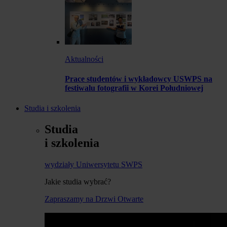
Aktualności
Prace studentów i wykładowcy USWPS na
festiwalu fotografii w Korei Południowej
Studia i szkolenia
Studia
i szkolenia
wydziały Uniwersytetu SWPS
Jakie studia wybrać?
Zapraszamy na Drzwi Otwarte