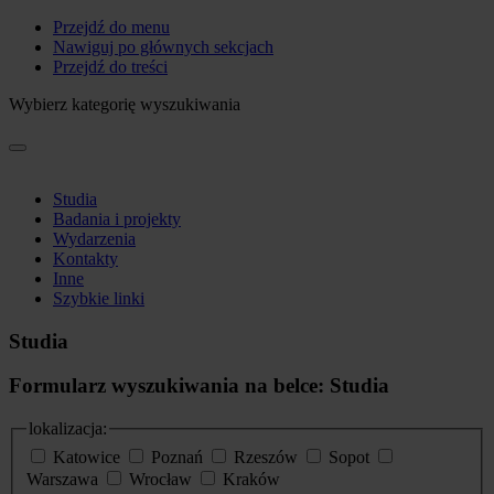
Przejdź do menu
Nawiguj po głównych sekcjach
Przejdź do treści
Wybierz kategorię wyszukiwania
Studia
Badania i projekty
Wydarzenia
Kontakty
Inne
Szybkie linki
Studia
Formularz wyszukiwania na belce: Studia
lokalizacja:
Katowice
Poznań
Rzeszów
Sopot
Warszawa
Wrocław
Kraków