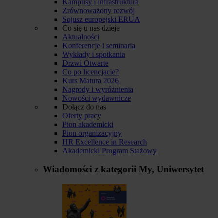
Kampusy i infrastruktura
Zrównoważony rozwój
Sojusz europejski ERUA
Co się u nas dzieje
Aktualności
Konferencje i seminaria
Wykłady i spotkania
Drzwi Otwarte
Co po licencjacie?
Kurs Matura 2026
Nagrody i wyróżnienia
Nowości wydawnicze
Dołącz do nas
Oferty pracy
Pion akademicki
Pion organizacyjny
HR Excellence in Research
Akademicki Program Stażowy
Wiadomości z kategorii
My, Uniwersytet