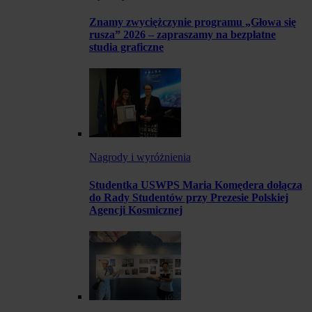
Znamy zwyciężczynie programu „Głowa się
rusza” 2026 – zapraszamy na bezpłatne
studia graficzne
Nagrody i wyróżnienia
Studentka USWPS Maria Komędera dołącza
do Rady Studentów przy Prezesie Polskiej
Agencji Kosmicznej