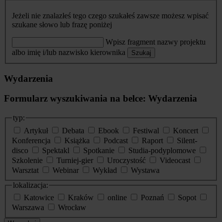
Jeżeli nie znalazłeś tego czego szukałeś zawsze możesz wpisać
szukane słowo lub frazę poniżej
Wpisz fragment nazwy projektu
albo imię i/lub nazwisko kierownika
Szukaj
Wydarzenia
Formularz wyszukiwania na belce: Wydarzenia
typ:
Artykuł
Debata
Ebook
Festiwal
Koncert
Konferencja
Książka
Podcast
Raport
Silent-
disco
Spektakl
Spotkanie
Studia-podyplomowe
Szkolenie
Turniej-gier
Uroczystość
Videocast
Warsztat
Webinar
Wykład
Wystawa
lokalizacja:
Katowice
Kraków
online
Poznań
Sopot
Warszawa
Wrocław