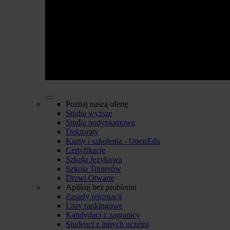
Poznaj naszą ofertę
Studia wyższe
Studia podyplomowe
Doktoraty
Kursy i szkolenia - OpenEdu
Certyfikacje
Szkoła Językowa
Szkoła Trenerów
Drzwi Otwarte
Aplikuj bez problemu
Zasady rekrutacji
Listy rankingowe
Kandydaci z zagranicy
Studenci z innych uczelni