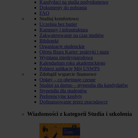
Kandydaci na studia podyplomowe
Dokumenty do pobrania
FAQ
Studiuj komfortowo
Uczelnia bez barier
Kampusy i infrastruktura
Zakwaterowanie na czas studiów
Biblioteki
Organizacje studenckie
Oferta Biura Karier: praktyki i staże
Wymiana międzynarodowa
Kalendarium roku akademickiego
Pobierz aplikację Mój USWPS
Zdobądź wsparcie finansowe
Opłaty – co obejmuje czesne
Studiuj za darmo – stypendia dla kandydatów
Stypendia dla studentów
Preferencyjne kredyty
Dofinansowanie przez pracodawcę
Wiadomości z kategorii
Studia i szkolenia