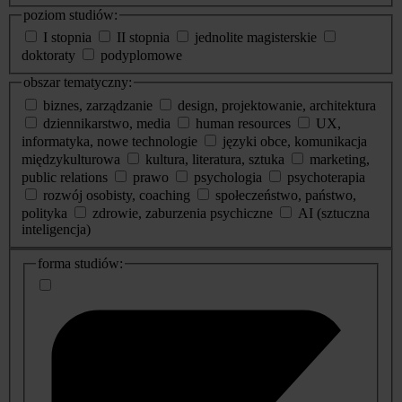
poziom studiów:
I stopnia
II stopnia
jednolite magisterskie
doktoraty
podyplomowe
obszar tematyczny:
biznes, zarządzanie
design, projektowanie, architektura
dziennikarstwo, media
human resources
UX,
informatyka, nowe technologie
języki obce, komunikacja
międzykulturowa
kultura, literatura, sztuka
marketing,
public relations
prawo
psychologia
psychoterapia
rozwój osobisty, coaching
społeczeństwo, państwo,
polityka
zdrowie, zaburzenia psychiczne
AI (sztuczna
inteligencja)
dodatkowe
forma studiów:
informacje
o
studiach