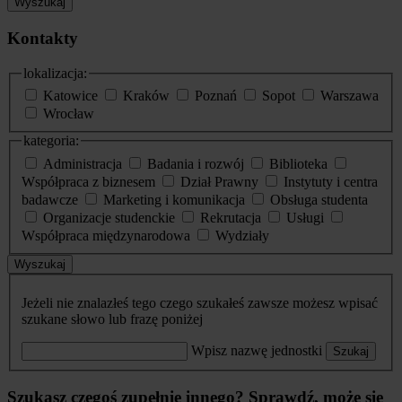
Wyszukaj
Kontakty
lokalizacja:
Katowice
Kraków
Poznań
Sopot
Warszawa
Wrocław
kategoria:
Administracja
Badania i rozwój
Biblioteka
Współpraca z biznesem
Dział Prawny
Instytuty i centra
badawcze
Marketing i komunikacja
Obsługa studenta
Organizacje studenckie
Rekrutacja
Usługi
Współpraca międzynarodowa
Wydziały
Wyszukaj
Jeżeli nie znalazłeś tego czego szukałeś zawsze możesz wpisać
szukane słowo lub frazę poniżej
Wpisz nazwę jednostki
Szukaj
Szukasz czegoś zupełnie innego? Sprawdź, może się