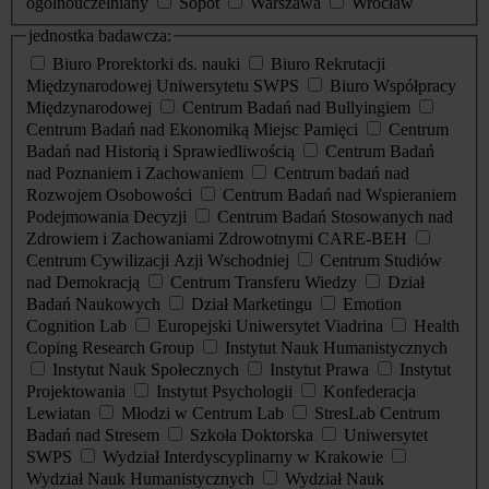
ogólnouczelniany
Sopot
Warszawa
Wrocław
jednostka badawcza:
Biuro Prorektorki ds. nauki
Biuro Rekrutacji
Międzynarodowej Uniwersytetu SWPS
Biuro Współpracy
Międzynarodowej
Centrum Badań nad Bullyingiem
Centrum Badań nad Ekonomiką Miejsc Pamięci
Centrum
Badań nad Historią i Sprawiedliwością
Centrum Badań
nad Poznaniem i Zachowaniem
Centrum badań nad
Rozwojem Osobowości
Centrum Badań nad Wspieraniem
Podejmowania Decyzji
Centrum Badań Stosowanych nad
Zdrowiem i Zachowaniami Zdrowotnymi CARE-BEH
Centrum Cywilizacji Azji Wschodniej
Centrum Studiów
nad Demokracją
Centrum Transferu Wiedzy
Dział
Badań Naukowych
Dział Marketingu
Emotion
Cognition Lab
Europejski Uniwersytet Viadrina
Health
Coping Research Group
Instytut Nauk Humanistycznych
Instytut Nauk Społecznych
Instytut Prawa
Instytut
Projektowania
Instytut Psychologii
Konfederacja
Lewiatan
Młodzi w Centrum Lab
StresLab Centrum
Badań nad Stresem
Szkoła Doktorska
Uniwersytet
SWPS
Wydział Interdyscyplinarny w Krakowie
Wydział Nauk Humanistycznych
Wydział Nauk