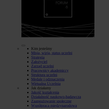
Kim jesteśmy
Misja, wizja, status uczelni
Strategia
Założyciel
Zarząd uczelni
Pracownicy akademiccy
Struktura uczelni
Medale i odznaczenia
Wirtualna Uczelnia
Jak działamy
Jakość kształcenia
Działalność naukowo-badawcza
Zaangażowanie społeczne
Współpraca międzynarodowa