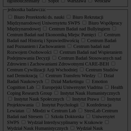
ogólnouczelniany
Sopot
Warszawa
Wrocław
jednostka badawcza:
Biuro Prorektorki ds. nauki
Biuro Rekrutacji
Międzynarodowej Uniwersytetu SWPS
Biuro Współpracy
Międzynarodowej
Centrum Badań nad Bullyingiem
Centrum Badań nad Ekonomiką Miejsc Pamięci
Centrum
Badań nad Historią i Sprawiedliwością
Centrum Badań
nad Poznaniem i Zachowaniem
Centrum badań nad
Rozwojem Osobowości
Centrum Badań nad Wspieraniem
Podejmowania Decyzji
Centrum Badań Stosowanych nad
Zdrowiem i Zachowaniami Zdrowotnymi CARE-BEH
Centrum Cywilizacji Azji Wschodniej
Centrum Studiów
nad Demokracją
Centrum Transferu Wiedzy
Dział
Badań Naukowych
Dział Marketingu
Emotion
Cognition Lab
Europejski Uniwersytet Viadrina
Health
Coping Research Group
Instytut Nauk Humanistycznych
Instytut Nauk Społecznych
Instytut Prawa
Instytut
Projektowania
Instytut Psychologii
Konfederacja
Lewiatan
Młodzi w Centrum Lab
StresLab Centrum
Badań nad Stresem
Szkoła Doktorska
Uniwersytet
SWPS
Wydział Interdyscyplinarny w Krakowie
Wydział Nauk Humanistycznych
Wydział Nauk