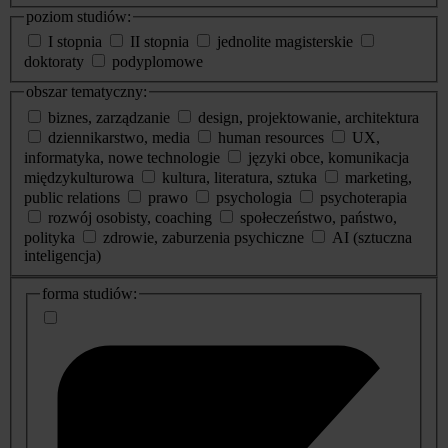
poziom studiów:
I stopnia
II stopnia
jednolite magisterskie
doktoraty
podyplomowe
obszar tematyczny:
biznes, zarządzanie
design, projektowanie, architektura
dziennikarstwo, media
human resources
UX,
informatyka, nowe technologie
języki obce, komunikacja
międzykulturowa
kultura, literatura, sztuka
marketing,
public relations
prawo
psychologia
psychoterapia
rozwój osobisty, coaching
społeczeństwo, państwo,
polityka
zdrowie, zaburzenia psychiczne
AI (sztuczna
inteligencja)
dodatkowe
forma studiów:
informacje
o
studiach