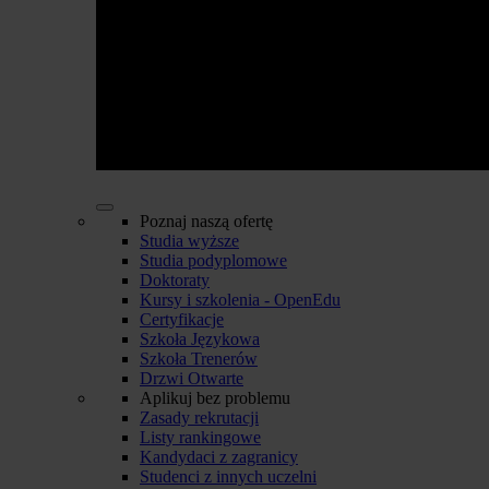
Poznaj naszą ofertę
Studia wyższe
Studia podyplomowe
Doktoraty
Kursy i szkolenia - OpenEdu
Certyfikacje
Szkoła Językowa
Szkoła Trenerów
Drzwi Otwarte
Aplikuj bez problemu
Zasady rekrutacji
Listy rankingowe
Kandydaci z zagranicy
Studenci z innych uczelni