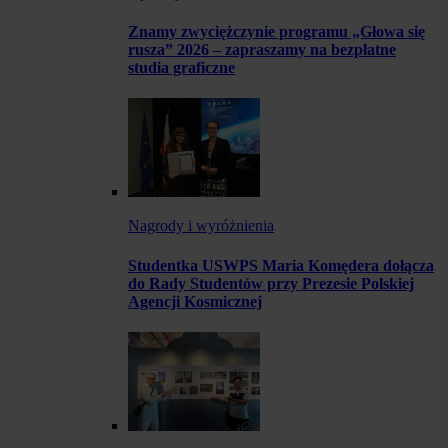
Znamy zwyciężczynie programu „Głowa się
rusza” 2026 – zapraszamy na bezpłatne
studia graficzne
Nagrody i wyróżnienia
Studentka USWPS Maria Komędera dołącza
do Rady Studentów przy Prezesie Polskiej
Agencji Kosmicznej