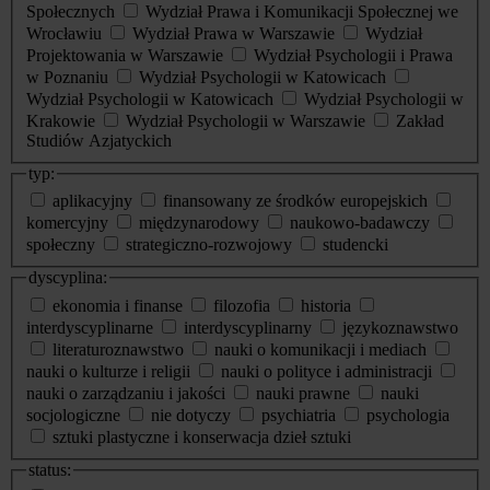
Społecznych
Wydział Prawa i Komunikacji Społecznej we
Wrocławiu
Wydział Prawa w Warszawie
Wydział
Projektowania w Warszawie
Wydział Psychologii i Prawa
w Poznaniu
Wydział Psychologii w Katowicach
Wydział Psychologii w Katowicach
Wydział Psychologii w
Krakowie
Wydział Psychologii w Warszawie
Zakład
Studiów Azjatyckich
typ:
aplikacyjny
finansowany ze środków europejskich
komercyjny
międzynarodowy
naukowo-badawczy
społeczny
strategiczno-rozwojowy
studencki
dyscyplina:
ekonomia i finanse
filozofia
historia
interdyscyplinarne
interdyscyplinarny
językoznawstwo
literaturoznawstwo
nauki o komunikacji i mediach
nauki o kulturze i religii
nauki o polityce i administracji
nauki o zarządzaniu i jakości
nauki prawne
nauki
socjologiczne
nie dotyczy
psychiatria
psychologia
sztuki plastyczne i konserwacja dzieł sztuki
status: