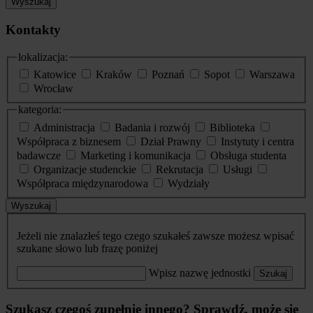
Wyszukaj
Kontakty
lokalizacja:
Katowice
Kraków
Poznań
Sopot
Warszawa
Wrocław
kategoria:
Administracja
Badania i rozwój
Biblioteka
Współpraca z biznesem
Dział Prawny
Instytuty i centra
badawcze
Marketing i komunikacja
Obsługa studenta
Organizacje studenckie
Rekrutacja
Usługi
Współpraca międzynarodowa
Wydziały
Wyszukaj
Jeżeli nie znalazłeś tego czego szukałeś zawsze możesz wpisać
szukane słowo lub frazę poniżej
Wpisz nazwę jednostki
Szukaj
Szukasz czegoś zupełnie innego? Sprawdź, może się