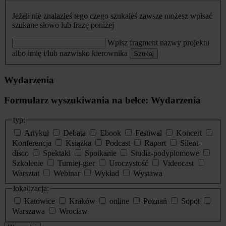
Jeżeli nie znalazłeś tego czego szukałeś zawsze możesz wpisać
szukane słowo lub frazę poniżej
Wpisz fragment nazwy projektu
albo imię i/lub nazwisko kierownika
Szukaj
Wydarzenia
Formularz wyszukiwania na belce: Wydarzenia
typ:
Artykuł
Debata
Ebook
Festiwal
Koncert
Konferencja
Książka
Podcast
Raport
Silent-
disco
Spektakl
Spotkanie
Studia-podyplomowe
Szkolenie
Turniej-gier
Uroczystość
Videocast
Warsztat
Webinar
Wykład
Wystawa
lokalizacja:
Katowice
Kraków
online
Poznań
Sopot
Warszawa
Wrocław