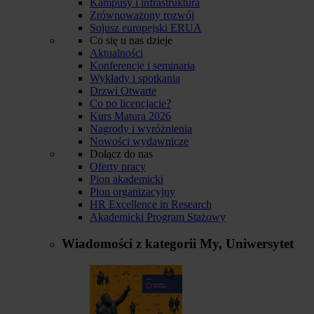
Kampusy i infrastruktura
Zrównoważony rozwój
Sojusz europejski ERUA
Co się u nas dzieje
Aktualności
Konferencje i seminaria
Wykłady i spotkania
Drzwi Otwarte
Co po licencjacie?
Kurs Matura 2026
Nagrody i wyróżnienia
Nowości wydawnicze
Dołącz do nas
Oferty pracy
Pion akademicki
Pion organizacyjny
HR Excellence in Research
Akademicki Program Stażowy
Wiadomości z kategorii
My, Uniwersytet