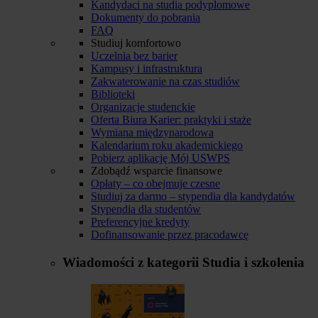
Kandydaci na studia podyplomowe
Dokumenty do pobrania
FAQ
Studiuj komfortowo
Uczelnia bez barier
Kampusy i infrastruktura
Zakwaterowanie na czas studiów
Biblioteki
Organizacje studenckie
Oferta Biura Karier: praktyki i staże
Wymiana międzynarodowa
Kalendarium roku akademickiego
Pobierz aplikację Mój USWPS
Zdobądź wsparcie finansowe
Opłaty – co obejmuje czesne
Studiuj za darmo – stypendia dla kandydatów
Stypendia dla studentów
Preferencyjne kredyty
Dofinansowanie przez pracodawcę
Wiadomości z kategorii
Studia i szkolenia