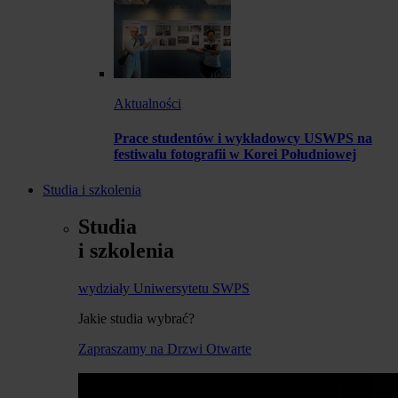
Aktualności
Prace studentów i wykładowcy USWPS na
festiwalu fotografii w Korei Południowej
Studia i szkolenia
Studia
i szkolenia
wydziały Uniwersytetu SWPS
Jakie studia wybrać?
Zapraszamy na Drzwi Otwarte