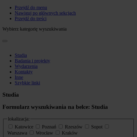
Przejdź do menu
Nawiguj po głównych sekcjach
Przejdź do treści
Wybierz kategorię wyszukiwania
Studia
Badania i projekty
Wydarzenia
Kontakty
Inne
Szybkie linki
Studia
Formularz wyszukiwania na belce: Studia
lokalizacja:
Katowice
Poznań
Rzeszów
Sopot
Warszawa
Wrocław
Kraków