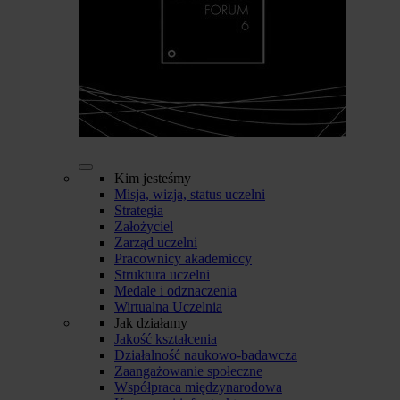
Kim jesteśmy
Misja, wizja, status uczelni
Strategia
Założyciel
Zarząd uczelni
Pracownicy akademiccy
Struktura uczelni
Medale i odznaczenia
Wirtualna Uczelnia
Jak działamy
Jakość kształcenia
Działalność naukowo-badawcza
Zaangażowanie społeczne
Współpraca międzynarodowa