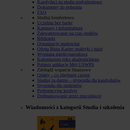
Kandydaci na studia podyplomowe
Dokumenty do pobrania
FAQ
Studiuj komfortowo
Uczelnia bez barier
Kampusy i infrastruktura
Zakwaterowanie na czas studiów
Biblioteki
Organizacje studenckie
Oferta Biura Karier: praktyki i staże
Wymiana międzynarodowa
Kalendarium roku akademickiego
Pobierz aplikację Mój USWPS
Zdobądź wsparcie finansowe
Opłaty – co obejmuje czesne
Studiuj za darmo – stypendia dla kandydatów
Stypendia dla studentów
Preferencyjne kredyty
Dofinansowanie przez pracodawcę
Wiadomości z kategorii
Studia i szkolenia