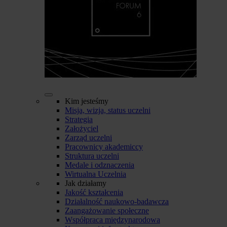
Kim jesteśmy
Misja, wizja, status uczelni
Strategia
Założyciel
Zarząd uczelni
Pracownicy akademiccy
Struktura uczelni
Medale i odznaczenia
Wirtualna Uczelnia
Jak działamy
Jakość kształcenia
Działalność naukowo-badawcza
Zaangażowanie społeczne
Współpraca międzynarodowa