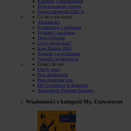
Kampusy i infrastruktura
Zrównoważony rozwój
Sojusz europejski ERUA
Co się u nas dzieje
Aktualności
Konferencje i seminaria
Wykłady i spotkania
Drzwi Otwarte
Co po licencjacie?
Kurs Matura 2026
Nagrody i wyróżnienia
Nowości wydawnicze
Dołącz do nas
Oferty pracy
Pion akademicki
Pion organizacyjny
HR Excellence in Research
Akademicki Program Stażowy
Wiadomości z kategorii
My, Uniwersytet