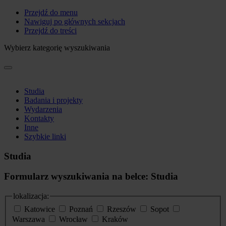
Przejdź do menu
Nawiguj po głównych sekcjach
Przejdź do treści
Wybierz kategorię wyszukiwania
Studia
Badania i projekty
Wydarzenia
Kontakty
Inne
Szybkie linki
Studia
Formularz wyszukiwania na belce: Studia
lokalizacja:
Katowice
Poznań
Rzeszów
Sopot
Warszawa
Wrocław
Kraków