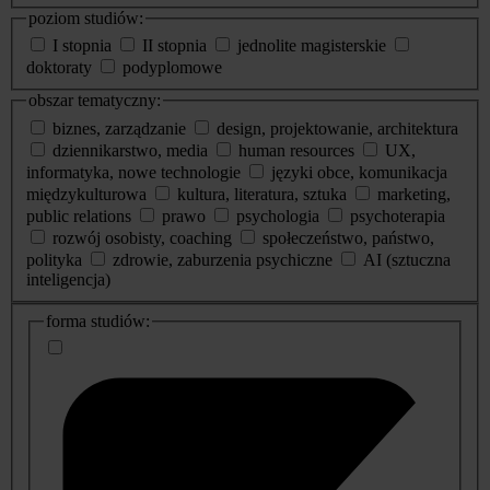
poziom studiów:
I stopnia
II stopnia
jednolite magisterskie
doktoraty
podyplomowe
obszar tematyczny:
biznes, zarządzanie
design, projektowanie, architektura
dziennikarstwo, media
human resources
UX,
informatyka, nowe technologie
języki obce, komunikacja
międzykulturowa
kultura, literatura, sztuka
marketing,
public relations
prawo
psychologia
psychoterapia
rozwój osobisty, coaching
społeczeństwo, państwo,
polityka
zdrowie, zaburzenia psychiczne
AI (sztuczna
inteligencja)
dodatkowe
forma studiów:
informacje
o
studiach