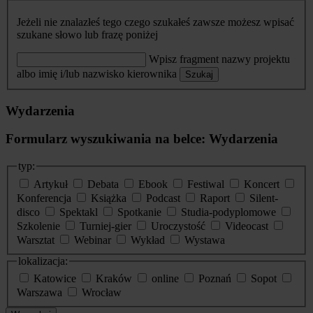
Jeżeli nie znalazłeś tego czego szukałeś zawsze możesz wpisać
szukane słowo lub frazę poniżej
Wpisz fragment nazwy projektu
albo imię i/lub nazwisko kierownika
Szukaj
Wydarzenia
Formularz wyszukiwania na belce: Wydarzenia
typ:
Artykuł
Debata
Ebook
Festiwal
Koncert
Konferencja
Książka
Podcast
Raport
Silent-
disco
Spektakl
Spotkanie
Studia-podyplomowe
Szkolenie
Turniej-gier
Uroczystość
Videocast
Warsztat
Webinar
Wykład
Wystawa
lokalizacja:
Katowice
Kraków
online
Poznań
Sopot
Warszawa
Wrocław