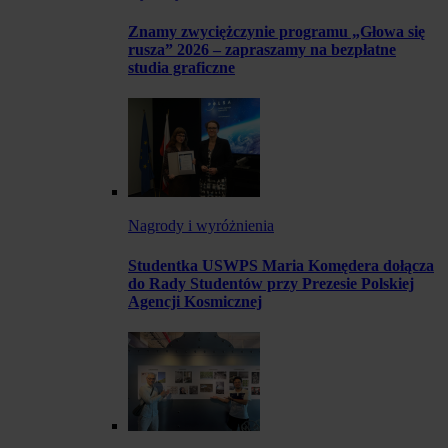
Znamy zwyciężczynie programu „Głowa się
rusza” 2026 – zapraszamy na bezpłatne
studia graficzne
Nagrody i wyróżnienia
Studentka USWPS Maria Komędera dołącza
do Rady Studentów przy Prezesie Polskiej
Agencji Kosmicznej