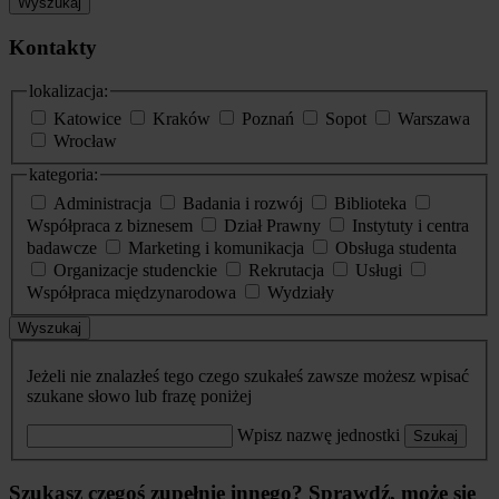
Wyszukaj
Kontakty
lokalizacja:
Katowice
Kraków
Poznań
Sopot
Warszawa
Wrocław
kategoria:
Administracja
Badania i rozwój
Biblioteka
Współpraca z biznesem
Dział Prawny
Instytuty i centra
badawcze
Marketing i komunikacja
Obsługa studenta
Organizacje studenckie
Rekrutacja
Usługi
Współpraca międzynarodowa
Wydziały
Wyszukaj
Jeżeli nie znalazłeś tego czego szukałeś zawsze możesz wpisać
szukane słowo lub frazę poniżej
Wpisz nazwę jednostki
Szukaj
Szukasz czegoś zupełnie innego? Sprawdź, może się