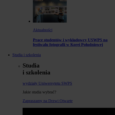
Aktualności
Prace studentów i wykładowcy USWPS na
festiwalu fotografii w Korei Południowej
Studia i szkolenia
Studia
i szkolenia
wydziały Uniwersytetu SWPS
Jakie studia wybrać?
Zapraszamy na Drzwi Otwarte