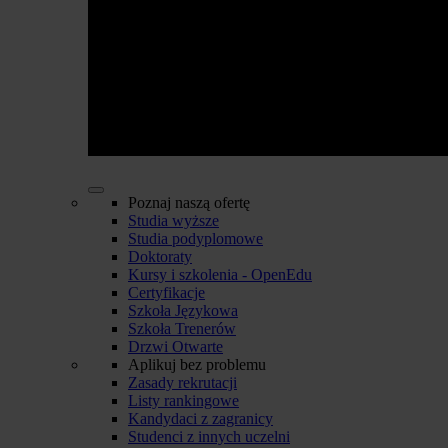
Poznaj naszą ofertę
Studia wyższe
Studia podyplomowe
Doktoraty
Kursy i szkolenia - OpenEdu
Certyfikacje
Szkoła Językowa
Szkoła Trenerów
Drzwi Otwarte
Aplikuj bez problemu
Zasady rekrutacji
Listy rankingowe
Kandydaci z zagranicy
Studenci z innych uczelni