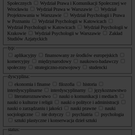
Społecznych
Wydział Prawa i Komunikacji Społecznej we
Wrocławiu
Wydział Prawa w Warszawie
Wydział
Projektowania w Warszawie
Wydział Psychologii i Prawa
w Poznaniu
Wydział Psychologii w Katowicach
Wydział Psychologii w Katowicach
Wydział Psychologii w
Krakowie
Wydział Psychologii w Warszawie
Zakład
Studiów Azjatyckich
typ:
aplikacyjny
finansowany ze środków europejskich
komercyjny
międzynarodowy
naukowo-badawczy
społeczny
strategiczno-rozwojowy
studencki
dyscyplina:
ekonomia i finanse
filozofia
historia
interdyscyplinarne
interdyscyplinarny
językoznawstwo
literaturoznawstwo
nauki o komunikacji i mediach
nauki o kulturze i religii
nauki o polityce i administracji
nauki o zarządzaniu i jakości
nauki prawne
nauki
socjologiczne
nie dotyczy
psychiatria
psychologia
sztuki plastyczne i konserwacja dzieł sztuki
status: