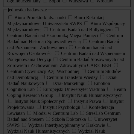
ogólnouczelniany
Sopot
Warszawa
Wrocław
jednostka badawcza:
Biuro Prorektorki ds. nauki
Biuro Rekrutacji
Międzynarodowej Uniwersytetu SWPS
Biuro Współpracy
Międzynarodowej
Centrum Badań nad Bullyingiem
Centrum Badań nad Ekonomiką Miejsc Pamięci
Centrum
Badań nad Historią i Sprawiedliwością
Centrum Badań
nad Poznaniem i Zachowaniem
Centrum badań nad
Rozwojem Osobowości
Centrum Badań nad Wspieraniem
Podejmowania Decyzji
Centrum Badań Stosowanych nad
Zdrowiem i Zachowaniami Zdrowotnymi CARE-BEH
Centrum Cywilizacji Azji Wschodniej
Centrum Studiów
nad Demokracją
Centrum Transferu Wiedzy
Dział
Badań Naukowych
Dział Marketingu
Emotion
Cognition Lab
Europejski Uniwersytet Viadrina
Health
Coping Research Group
Instytut Nauk Humanistycznych
Instytut Nauk Społecznych
Instytut Prawa
Instytut
Projektowania
Instytut Psychologii
Konfederacja
Lewiatan
Młodzi w Centrum Lab
StresLab Centrum
Badań nad Stresem
Szkoła Doktorska
Uniwersytet
SWPS
Wydział Interdyscyplinarny w Krakowie
Wydział Nauk Humanistycznych
Wydział Nauk