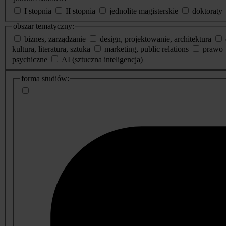
I stopnia
II stopnia
jednolite magisterskie
doktoraty
obszar tematyczny:
biznes, zarządzanie
design, projektowanie, architektura
kultura, literatura, sztuka
marketing, public relations
prawo
psychiczne
AI (sztuczna inteligencja)
dodatkowe
forma studiów:
informacje
o
studiach