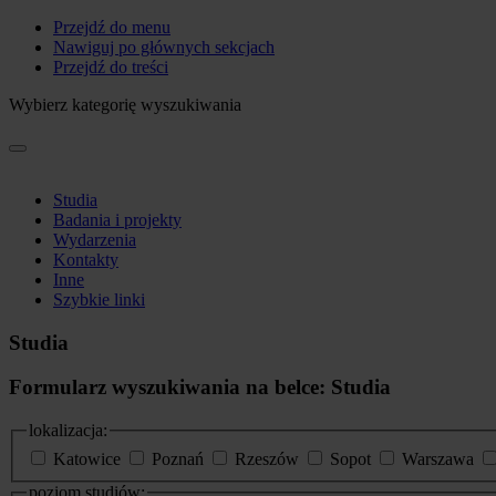
Przejdź do menu
Nawiguj po głównych sekcjach
Przejdź do treści
Wybierz kategorię wyszukiwania
Studia
Badania i projekty
Wydarzenia
Kontakty
Inne
Szybkie linki
Studia
Formularz wyszukiwania na belce: Studia
lokalizacja:
Katowice
Poznań
Rzeszów
Sopot
Warszawa
poziom studiów: