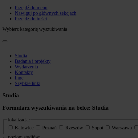
Przejdź do menu
Nawiguj po głównych sekcjach
Przejdź do treści
Wybierz kategorię wyszukiwania
Studia
Badania i projekty
Wydarzenia
Kontakty
Inne
Szybkie linki
Studia
Formularz wyszukiwania na belce: Studia
lokalizacja:
Katowice
Poznań
Rzeszów
Sopot
Warszawa
poziom studiów: