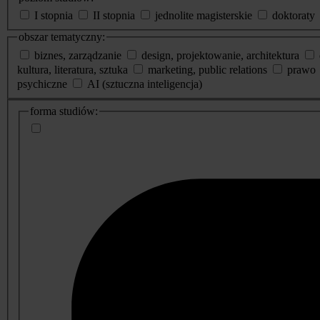
I stopnia
II stopnia
jednolite magisterskie
doktoraty
obszar tematyczny:
biznes, zarządzanie
design, projektowanie, architektura
kultura, literatura, sztuka
marketing, public relations
prawo
psychiczne
AI (sztuczna inteligencja)
dodatkowe
forma studiów:
informacje
o
studiach