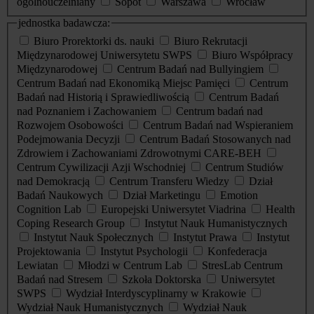
ogólnouczelniany
Sopot
Warszawa
Wrocław
jednostka badawcza:
Biuro Prorektorki ds. nauki
Biuro Rekrutacji
Międzynarodowej Uniwersytetu SWPS
Biuro Współpracy
Międzynarodowej
Centrum Badań nad Bullyingiem
Centrum Badań nad Ekonomiką Miejsc Pamięci
Centrum
Badań nad Historią i Sprawiedliwością
Centrum Badań
nad Poznaniem i Zachowaniem
Centrum badań nad
Rozwojem Osobowości
Centrum Badań nad Wspieraniem
Podejmowania Decyzji
Centrum Badań Stosowanych nad
Zdrowiem i Zachowaniami Zdrowotnymi CARE-BEH
Centrum Cywilizacji Azji Wschodniej
Centrum Studiów
nad Demokracją
Centrum Transferu Wiedzy
Dział
Badań Naukowych
Dział Marketingu
Emotion
Cognition Lab
Europejski Uniwersytet Viadrina
Health
Coping Research Group
Instytut Nauk Humanistycznych
Instytut Nauk Społecznych
Instytut Prawa
Instytut
Projektowania
Instytut Psychologii
Konfederacja
Lewiatan
Młodzi w Centrum Lab
StresLab Centrum
Badań nad Stresem
Szkoła Doktorska
Uniwersytet
SWPS
Wydział Interdyscyplinarny w Krakowie
Wydział Nauk Humanistycznych
Wydział Nauk