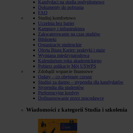
Kandydaci na studia podyplomowe
Dokumenty do pobrania
FAQ
Studiuj komfortowo
Uczelnia bez barier
Kampusy i infrastruktura
Zakwaterowanie na czas studiów
Biblioteki
Organizacje studenckie
Oferta Biura Karier: praktyki i staże
Wymiana międzynarodowa
Kalendarium roku akademickiego
Pobierz aplikację Mój USWPS
Zdobądź wsparcie finansowe
Opłaty – co obejmuje czesne
Studiuj za darmo – stypendia dla kandydatów
Stypendia dla studentów
Preferencyjne kredyty
Dofinansowanie przez pracodawcę
Wiadomości z kategorii
Studia i szkolenia