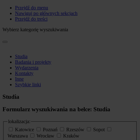
Przejdź do menu
Nawiguj po głównych sekcjach
Przejdź do treści
Wybierz kategorię wyszukiwania
Studia
Badania i projekty
Wydarzenia
Kontakty
Inne
Szybkie linki
Studia
Formularz wyszukiwania na belce: Studia
lokalizacja:
Katowice
Poznań
Rzeszów
Sopot
Warszawa
Wrocław
Kraków