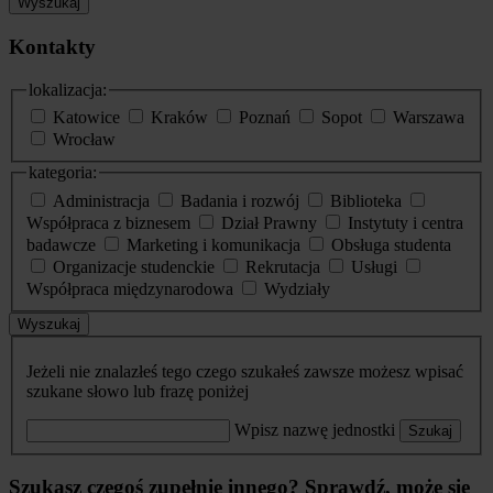
Wyszukaj
Kontakty
lokalizacja:
Katowice
Kraków
Poznań
Sopot
Warszawa
Wrocław
kategoria:
Administracja
Badania i rozwój
Biblioteka
Współpraca z biznesem
Dział Prawny
Instytuty i centra
badawcze
Marketing i komunikacja
Obsługa studenta
Organizacje studenckie
Rekrutacja
Usługi
Współpraca międzynarodowa
Wydziały
Wyszukaj
Jeżeli nie znalazłeś tego czego szukałeś zawsze możesz wpisać
szukane słowo lub frazę poniżej
Wpisz nazwę jednostki
Szukaj
Szukasz czegoś zupełnie innego? Sprawdź, może się