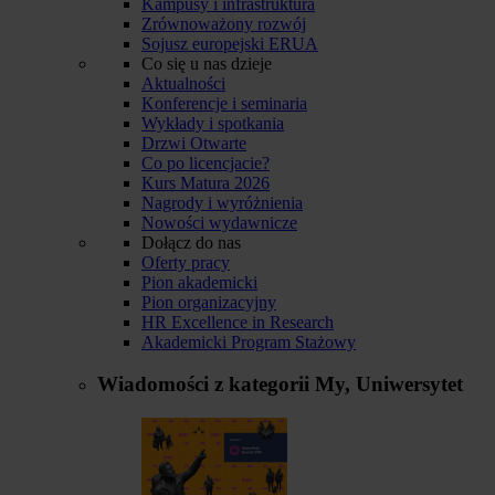
Kampusy i infrastruktura
Zrównoważony rozwój
Sojusz europejski ERUA
Co się u nas dzieje
Aktualności
Konferencje i seminaria
Wykłady i spotkania
Drzwi Otwarte
Co po licencjacie?
Kurs Matura 2026
Nagrody i wyróżnienia
Nowości wydawnicze
Dołącz do nas
Oferty pracy
Pion akademicki
Pion organizacyjny
HR Excellence in Research
Akademicki Program Stażowy
Wiadomości z kategorii
My, Uniwersytet