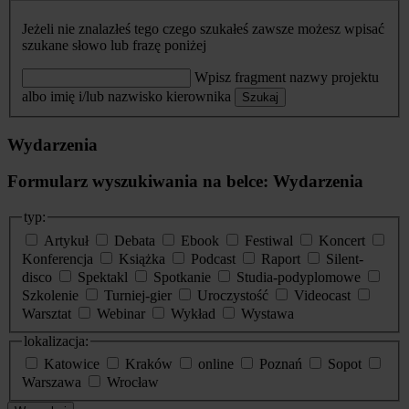
Jeżeli nie znalazłeś tego czego szukałeś zawsze możesz wpisać
szukane słowo lub frazę poniżej
Wpisz fragment nazwy projektu
albo imię i/lub nazwisko kierownika
Szukaj
Wydarzenia
Formularz wyszukiwania na belce: Wydarzenia
typ:
Artykuł
Debata
Ebook
Festiwal
Koncert
Konferencja
Książka
Podcast
Raport
Silent-
disco
Spektakl
Spotkanie
Studia-podyplomowe
Szkolenie
Turniej-gier
Uroczystość
Videocast
Warsztat
Webinar
Wykład
Wystawa
lokalizacja:
Katowice
Kraków
online
Poznań
Sopot
Warszawa
Wrocław