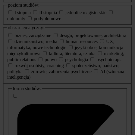
poziom studiów:
I stopnia
II stopnia
jednolite magisterskie
doktoraty
podyplomowe
obszar tematyczny:
biznes, zarządzanie
design, projektowanie, architektura
dziennikarstwo, media
human resources
UX,
informatyka, nowe technologie
języki obce, komunikacja
międzykulturowa
kultura, literatura, sztuka
marketing,
public relations
prawo
psychologia
psychoterapia
rozwój osobisty, coaching
społeczeństwo, państwo,
polityka
zdrowie, zaburzenia psychiczne
AI (sztuczna
inteligencja)
dodatkowe
forma studiów:
informacje
o
studiach