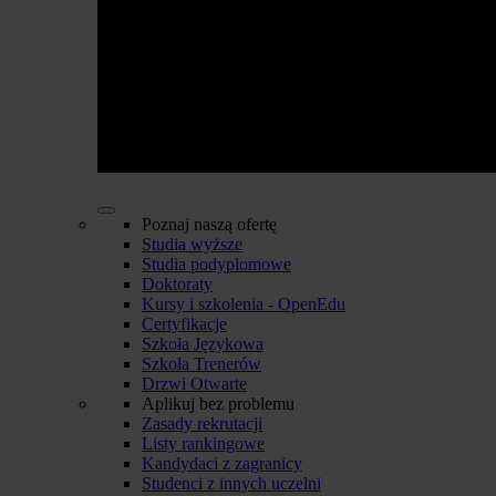
Poznaj naszą ofertę
Studia wyższe
Studia podyplomowe
Doktoraty
Kursy i szkolenia - OpenEdu
Certyfikacje
Szkoła Językowa
Szkoła Trenerów
Drzwi Otwarte
Aplikuj bez problemu
Zasady rekrutacji
Listy rankingowe
Kandydaci z zagranicy
Studenci z innych uczelni