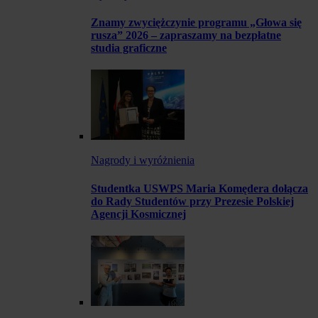
Znamy zwyciężczynie programu „Głowa się
rusza” 2026 – zapraszamy na bezpłatne
studia graficzne
Nagrody i wyróżnienia
Studentka USWPS Maria Komędera dołącza
do Rady Studentów przy Prezesie Polskiej
Agencji Kosmicznej