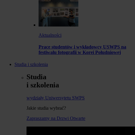
Aktualności
Prace studentów i wykładowcy USWPS na
festiwalu fotografii w Korei Południowej
Studia i szkolenia
Studia
i szkolenia
wydziały Uniwersytetu SWPS
Jakie studia wybrać?
Zapraszamy na Drzwi Otwarte