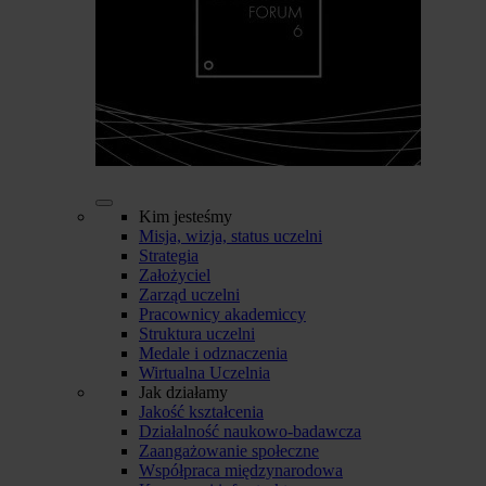
Kim jesteśmy
Misja, wizja, status uczelni
Strategia
Założyciel
Zarząd uczelni
Pracownicy akademiccy
Struktura uczelni
Medale i odznaczenia
Wirtualna Uczelnia
Jak działamy
Jakość kształcenia
Działalność naukowo-badawcza
Zaangażowanie społeczne
Współpraca międzynarodowa