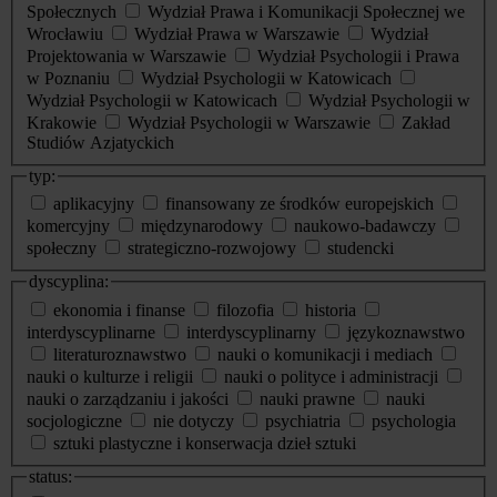
Społecznych
Wydział Prawa i Komunikacji Społecznej we
Wrocławiu
Wydział Prawa w Warszawie
Wydział
Projektowania w Warszawie
Wydział Psychologii i Prawa
w Poznaniu
Wydział Psychologii w Katowicach
Wydział Psychologii w Katowicach
Wydział Psychologii w
Krakowie
Wydział Psychologii w Warszawie
Zakład
Studiów Azjatyckich
typ:
aplikacyjny
finansowany ze środków europejskich
komercyjny
międzynarodowy
naukowo-badawczy
społeczny
strategiczno-rozwojowy
studencki
dyscyplina:
ekonomia i finanse
filozofia
historia
interdyscyplinarne
interdyscyplinarny
językoznawstwo
literaturoznawstwo
nauki o komunikacji i mediach
nauki o kulturze i religii
nauki o polityce i administracji
nauki o zarządzaniu i jakości
nauki prawne
nauki
socjologiczne
nie dotyczy
psychiatria
psychologia
sztuki plastyczne i konserwacja dzieł sztuki
status: