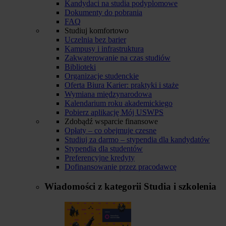
Kandydaci na studia podyplomowe
Dokumenty do pobrania
FAQ
Studiuj komfortowo
Uczelnia bez barier
Kampusy i infrastruktura
Zakwaterowanie na czas studiów
Biblioteki
Organizacje studenckie
Oferta Biura Karier: praktyki i staże
Wymiana międzynarodowa
Kalendarium roku akademickiego
Pobierz aplikację Mój USWPS
Zdobądź wsparcie finansowe
Opłaty – co obejmuje czesne
Studiuj za darmo – stypendia dla kandydatów
Stypendia dla studentów
Preferencyjne kredyty
Dofinansowanie przez pracodawcę
Wiadomości z kategorii
Studia i szkolenia