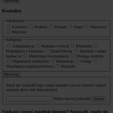
Wyszukaj
Kontakty
lokalizacja:
Katowice
Kraków
Poznań
Sopot
Warszawa
Wrocław
kategoria:
Administracja
Badania i rozwój
Biblioteka
Współpraca z biznesem
Dział Prawny
Instytuty i centra
badawcze
Marketing i komunikacja
Obsługa studenta
Organizacje studenckie
Rekrutacja
Usługi
Współpraca międzynarodowa
Wydziały
Wyszukaj
Jeżeli nie znalazłeś tego czego szukałeś zawsze możesz wpisać
szukane słowo lub frazę poniżej
Wpisz nazwę jednostki
Szukaj
Szukasz czegoś zupełnie innego? Sprawdź, może się