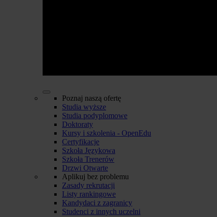
Poznaj naszą ofertę
Studia wyższe
Studia podyplomowe
Doktoraty
Kursy i szkolenia - OpenEdu
Certyfikacje
Szkoła Językowa
Szkoła Trenerów
Drzwi Otwarte
Aplikuj bez problemu
Zasady rekrutacji
Listy rankingowe
Kandydaci z zagranicy
Studenci z innych uczelni