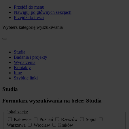
Przejdź do menu
Nawiguj po głównych sekcjach
Przejdź do treści
Wybierz kategorię wyszukiwania
Studia
Badania i projekty
Wydarzenia
Kontakty
Inne
Szybkie linki
Studia
Formularz wyszukiwania na belce: Studia
lokalizacja:
Katowice
Poznań
Rzeszów
Sopot
Warszawa
Wrocław
Kraków