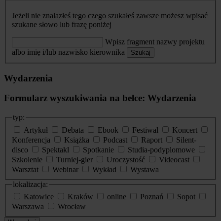
Jeżeli nie znalazłeś tego czego szukałeś zawsze możesz wpisać
szukane słowo lub frazę poniżej
Wpisz fragment nazwy projektu
albo imię i/lub nazwisko kierownika
Szukaj
Wydarzenia
Formularz wyszukiwania na belce: Wydarzenia
typ:
Artykuł
Debata
Ebook
Festiwal
Koncert
Konferencja
Książka
Podcast
Raport
Silent-
disco
Spektakl
Spotkanie
Studia-podyplomowe
Szkolenie
Turniej-gier
Uroczystość
Videocast
Warsztat
Webinar
Wykład
Wystawa
lokalizacja:
Katowice
Kraków
online
Poznań
Sopot
Warszawa
Wrocław