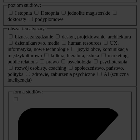
poziom studiów:
I stopnia
II stopnia
jednolite magisterskie
doktoraty
podyplomowe
obszar tematyczny:
biznes, zarządzanie
design, projektowanie, architektura
dziennikarstwo, media
human resources
UX,
informatyka, nowe technologie
języki obce, komunikacja
międzykulturowa
kultura, literatura, sztuka
marketing,
public relations
prawo
psychologia
psychoterapia
rozwój osobisty, coaching
społeczeństwo, państwo,
polityka
zdrowie, zaburzenia psychiczne
AI (sztuczna
inteligencja)
dodatkowe
forma studiów:
informacje
o
studiach