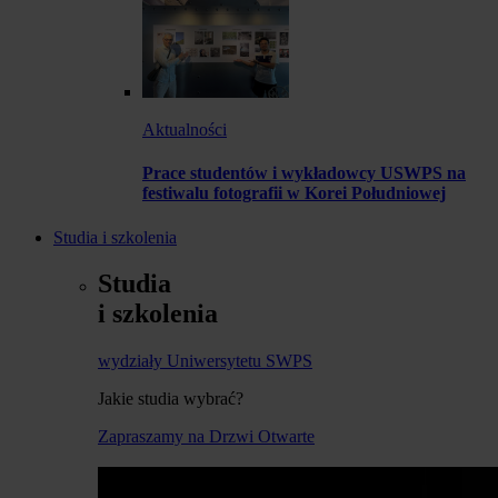
Aktualności
Prace studentów i wykładowcy USWPS na
festiwalu fotografii w Korei Południowej
Studia i szkolenia
Studia
i szkolenia
wydziały Uniwersytetu SWPS
Jakie studia wybrać?
Zapraszamy na Drzwi Otwarte