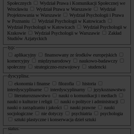
Społecznych
Wydział Prawa i Komunikacji Społecznej we
Wrocławiu
Wydział Prawa w Warszawie
Wydział
Projektowania w Warszawie
Wydział Psychologii i Prawa
w Poznaniu
Wydział Psychologii w Katowicach
Wydział Psychologii w Katowicach
Wydział Psychologii w
Krakowie
Wydział Psychologii w Warszawie
Zakład
Studiów Azjatyckich
typ:
aplikacyjny
finansowany ze środków europejskich
komercyjny
międzynarodowy
naukowo-badawczy
społeczny
strategiczno-rozwojowy
studencki
dyscyplina:
ekonomia i finanse
filozofia
historia
interdyscyplinarne
interdyscyplinarny
językoznawstwo
literaturoznawstwo
nauki o komunikacji i mediach
nauki o kulturze i religii
nauki o polityce i administracji
nauki o zarządzaniu i jakości
nauki prawne
nauki
socjologiczne
nie dotyczy
psychiatria
psychologia
sztuki plastyczne i konserwacja dzieł sztuki
status: