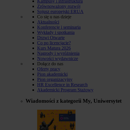
Kampusy i infrastruktura
Zrównoważony rozwój
Sojusz europejski ERUA
Co się u nas dzieje
Aktualności
Konferencje i seminaria
Wykłady i spotkania
Drzwi Otwarte
Co po licencjacie?
Kurs Matura 2026
Nagrody i wyróżnienia
Nowości wydawnicze
Dołącz do nas
Oferty pracy
Pion akademicki
Pion organizacyjny
HR Excellence in Research
Akademicki Program Stażowy
Wiadomości z kategorii
My, Uniwersytet