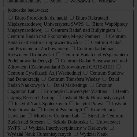
ogólnouczelniany
Sopot
Warszawa
Wrocław
jednostka badawcza:
Biuro Prorektorki ds. nauki
Biuro Rekrutacji
Międzynarodowej Uniwersytetu SWPS
Biuro Współpracy
Międzynarodowej
Centrum Badań nad Bullyingiem
Centrum Badań nad Ekonomiką Miejsc Pamięci
Centrum
Badań nad Historią i Sprawiedliwością
Centrum Badań
nad Poznaniem i Zachowaniem
Centrum badań nad
Rozwojem Osobowości
Centrum Badań nad Wspieraniem
Podejmowania Decyzji
Centrum Badań Stosowanych nad
Zdrowiem i Zachowaniami Zdrowotnymi CARE-BEH
Centrum Cywilizacji Azji Wschodniej
Centrum Studiów
nad Demokracją
Centrum Transferu Wiedzy
Dział
Badań Naukowych
Dział Marketingu
Emotion
Cognition Lab
Europejski Uniwersytet Viadrina
Health
Coping Research Group
Instytut Nauk Humanistycznych
Instytut Nauk Społecznych
Instytut Prawa
Instytut
Projektowania
Instytut Psychologii
Konfederacja
Lewiatan
Młodzi w Centrum Lab
StresLab Centrum
Badań nad Stresem
Szkoła Doktorska
Uniwersytet
SWPS
Wydział Interdyscyplinarny w Krakowie
Wydział Nauk Humanistycznych
Wydział Nauk