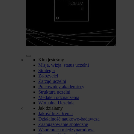
Kim jesteśmy
Misja, wizja, status uczelni
Strategia
Założyciel
Zarząd uczelni
Pracownicy akademiccy
Struktura uczelni
Medale i odznaczenia
Wirtualna Uczelnia
Jak działamy
Jakość kształcenia
Działalność naukowo-badawcza
Zaangażowanie społeczne
Współpraca międzynarodowa