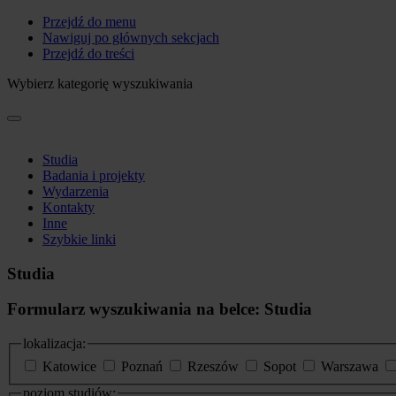
Przejdź do menu
Nawiguj po głównych sekcjach
Przejdź do treści
Wybierz kategorię wyszukiwania
Studia
Badania i projekty
Wydarzenia
Kontakty
Inne
Szybkie linki
Studia
Formularz wyszukiwania na belce: Studia
lokalizacja:
Katowice
Poznań
Rzeszów
Sopot
Warszawa
poziom studiów: