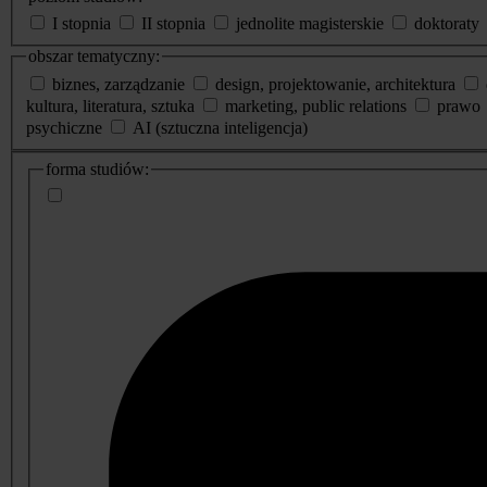
I stopnia
II stopnia
jednolite magisterskie
doktoraty
obszar tematyczny:
biznes, zarządzanie
design, projektowanie, architektura
kultura, literatura, sztuka
marketing, public relations
prawo
psychiczne
AI (sztuczna inteligencja)
dodatkowe
forma studiów:
informacje
o
studiach