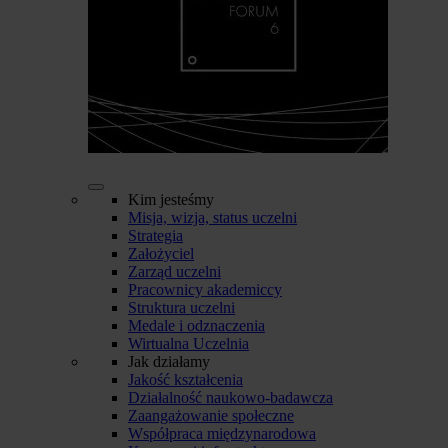
Kim jesteśmy
Misja, wizja, status uczelni
Strategia
Założyciel
Zarząd uczelni
Pracownicy akademiccy
Struktura uczelni
Medale i odznaczenia
Wirtualna Uczelnia
Jak działamy
Jakość kształcenia
Działalność naukowo-badawcza
Zaangażowanie społeczne
Współpraca międzynarodowa