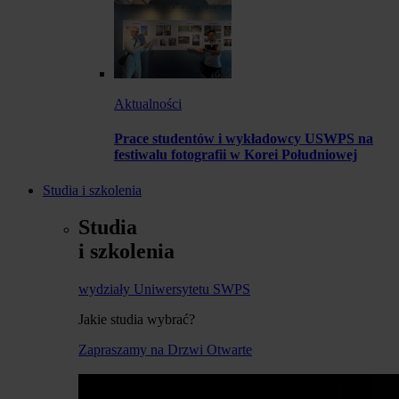
Aktualności
Prace studentów i wykładowcy USWPS na
festiwalu fotografii w Korei Południowej
Studia i szkolenia
Studia
i szkolenia
wydziały Uniwersytetu SWPS
Jakie studia wybrać?
Zapraszamy na Drzwi Otwarte