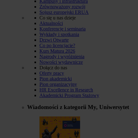
Kampusy i infrastruktura
Zrównoważony rozwój
Sojusz europejski ERUA
Co się u nas dzieje
Aktualności
Konferencje i seminaria
Wykłady i spotkania
Drzwi Otwarte
Co po licencjacie?
Kurs Matura 2026
Nagrody i wyróżnienia
Nowości wydawnicze
Dołącz do nas
Oferty pracy
Pion akademicki
Pion organizacyjny
HR Excellence in Research
Akademicki Program Stażowy
Wiadomości z kategorii
My, Uniwersytet