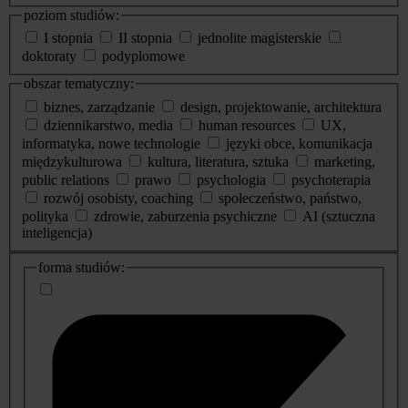
poziom studiów:
I stopnia
II stopnia
jednolite magisterskie
doktoraty
podyplomowe
obszar tematyczny:
biznes, zarządzanie
design, projektowanie, architektura
dziennikarstwo, media
human resources
UX,
informatyka, nowe technologie
języki obce, komunikacja
międzykulturowa
kultura, literatura, sztuka
marketing,
public relations
prawo
psychologia
psychoterapia
rozwój osobisty, coaching
społeczeństwo, państwo,
polityka
zdrowie, zaburzenia psychiczne
AI (sztuczna
inteligencja)
dodatkowe
forma studiów:
informacje
o
studiach