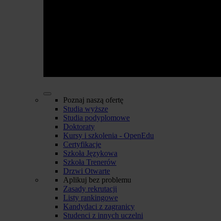
Poznaj naszą ofertę
Studia wyższe
Studia podyplomowe
Doktoraty
Kursy i szkolenia - OpenEdu
Certyfikacje
Szkoła Językowa
Szkoła Trenerów
Drzwi Otwarte
Aplikuj bez problemu
Zasady rekrutacji
Listy rankingowe
Kandydaci z zagranicy
Studenci z innych uczelni