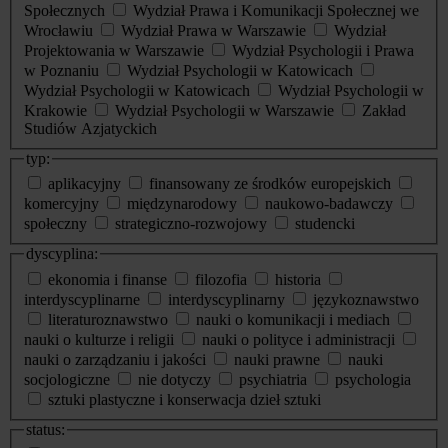
Społecznych
Wydział Prawa i Komunikacji Społecznej we
Wrocławiu
Wydział Prawa w Warszawie
Wydział
Projektowania w Warszawie
Wydział Psychologii i Prawa
w Poznaniu
Wydział Psychologii w Katowicach
Wydział Psychologii w Katowicach
Wydział Psychologii w
Krakowie
Wydział Psychologii w Warszawie
Zakład
Studiów Azjatyckich
typ:
aplikacyjny
finansowany ze środków europejskich
komercyjny
międzynarodowy
naukowo-badawczy
społeczny
strategiczno-rozwojowy
studencki
dyscyplina:
ekonomia i finanse
filozofia
historia
interdyscyplinarne
interdyscyplinarny
językoznawstwo
literaturoznawstwo
nauki o komunikacji i mediach
nauki o kulturze i religii
nauki o polityce i administracji
nauki o zarządzaniu i jakości
nauki prawne
nauki
socjologiczne
nie dotyczy
psychiatria
psychologia
sztuki plastyczne i konserwacja dzieł sztuki
status: