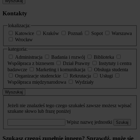
Wyszukaj
Kontakty
lokalizacja:
Katowice
Kraków
Poznań
Sopot
Warszawa
Wrocław
kategoria:
Administracja
Badania i rozwój
Biblioteka
Współpraca z biznesem
Dział Prawny
Instytuty i centra
badawcze
Marketing i komunikacja
Obsługa studenta
Organizacje studenckie
Rekrutacja
Usługi
Współpraca międzynarodowa
Wydziały
Wyszukaj
Jeżeli nie znalazłeś tego czego szukałeś zawsze możesz wpisać
szukane słowo lub frazę poniżej
Wpisz nazwę jednostki
Szukaj
Szukasz czegoś zupełnie innego? Sprawdź, może się