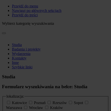
Przejdź do menu
Nawiguj po głównych sekcjach
Przejdź do treści
Wybierz kategorię wyszukiwania
Studia
Badania i projekty
Wydarzenia
Kontakty
Inne
Szybkie linki
Studia
Formularz wyszukiwania na belce: Studia
lokalizacja:
Katowice
Poznań
Rzeszów
Sopot
Warszawa
Wrocław
Kraków