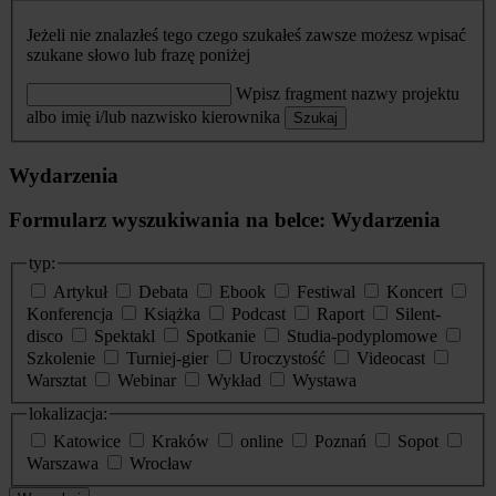
Jeżeli nie znalazłeś tego czego szukałeś zawsze możesz wpisać
szukane słowo lub frazę poniżej
Wpisz fragment nazwy projektu
albo imię i/lub nazwisko kierownika
Szukaj
Wydarzenia
Formularz wyszukiwania na belce: Wydarzenia
typ:
Artykuł
Debata
Ebook
Festiwal
Koncert
Konferencja
Książka
Podcast
Raport
Silent-
disco
Spektakl
Spotkanie
Studia-podyplomowe
Szkolenie
Turniej-gier
Uroczystość
Videocast
Warsztat
Webinar
Wykład
Wystawa
lokalizacja:
Katowice
Kraków
online
Poznań
Sopot
Warszawa
Wrocław