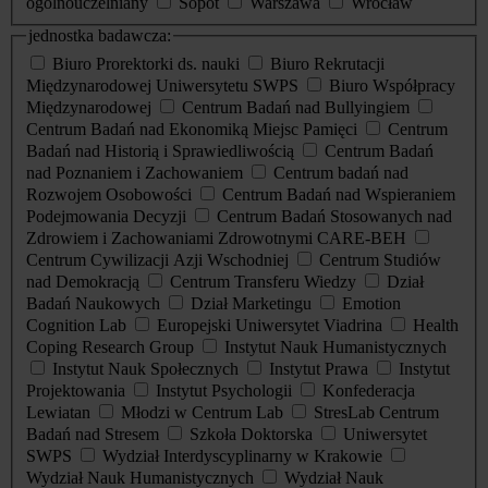
ogólnouczelniany
Sopot
Warszawa
Wrocław
jednostka badawcza:
Biuro Prorektorki ds. nauki
Biuro Rekrutacji
Międzynarodowej Uniwersytetu SWPS
Biuro Współpracy
Międzynarodowej
Centrum Badań nad Bullyingiem
Centrum Badań nad Ekonomiką Miejsc Pamięci
Centrum
Badań nad Historią i Sprawiedliwością
Centrum Badań
nad Poznaniem i Zachowaniem
Centrum badań nad
Rozwojem Osobowości
Centrum Badań nad Wspieraniem
Podejmowania Decyzji
Centrum Badań Stosowanych nad
Zdrowiem i Zachowaniami Zdrowotnymi CARE-BEH
Centrum Cywilizacji Azji Wschodniej
Centrum Studiów
nad Demokracją
Centrum Transferu Wiedzy
Dział
Badań Naukowych
Dział Marketingu
Emotion
Cognition Lab
Europejski Uniwersytet Viadrina
Health
Coping Research Group
Instytut Nauk Humanistycznych
Instytut Nauk Społecznych
Instytut Prawa
Instytut
Projektowania
Instytut Psychologii
Konfederacja
Lewiatan
Młodzi w Centrum Lab
StresLab Centrum
Badań nad Stresem
Szkoła Doktorska
Uniwersytet
SWPS
Wydział Interdyscyplinarny w Krakowie
Wydział Nauk Humanistycznych
Wydział Nauk