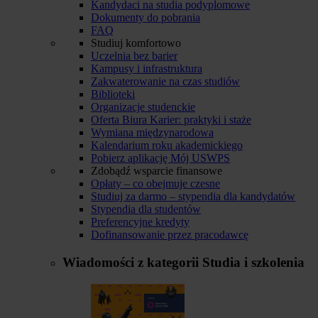
Kandydaci na studia podyplomowe
Dokumenty do pobrania
FAQ
Studiuj komfortowo
Uczelnia bez barier
Kampusy i infrastruktura
Zakwaterowanie na czas studiów
Biblioteki
Organizacje studenckie
Oferta Biura Karier: praktyki i staże
Wymiana międzynarodowa
Kalendarium roku akademickiego
Pobierz aplikację Mój USWPS
Zdobądź wsparcie finansowe
Opłaty – co obejmuje czesne
Studiuj za darmo – stypendia dla kandydatów
Stypendia dla studentów
Preferencyjne kredyty
Dofinansowanie przez pracodawcę
Wiadomości z kategorii
Studia i szkolenia