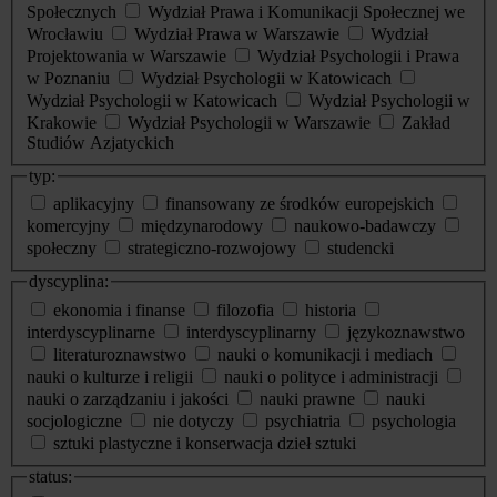
Społecznych
Wydział Prawa i Komunikacji Społecznej we
Wrocławiu
Wydział Prawa w Warszawie
Wydział
Projektowania w Warszawie
Wydział Psychologii i Prawa
w Poznaniu
Wydział Psychologii w Katowicach
Wydział Psychologii w Katowicach
Wydział Psychologii w
Krakowie
Wydział Psychologii w Warszawie
Zakład
Studiów Azjatyckich
typ:
aplikacyjny
finansowany ze środków europejskich
komercyjny
międzynarodowy
naukowo-badawczy
społeczny
strategiczno-rozwojowy
studencki
dyscyplina:
ekonomia i finanse
filozofia
historia
interdyscyplinarne
interdyscyplinarny
językoznawstwo
literaturoznawstwo
nauki o komunikacji i mediach
nauki o kulturze i religii
nauki o polityce i administracji
nauki o zarządzaniu i jakości
nauki prawne
nauki
socjologiczne
nie dotyczy
psychiatria
psychologia
sztuki plastyczne i konserwacja dzieł sztuki
status: