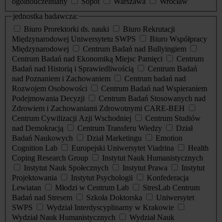
ogólnouczelniany
Sopot
Warszawa
Wrocław
jednostka badawcza:
Biuro Prorektorki ds. nauki
Biuro Rekrutacji
Międzynarodowej Uniwersytetu SWPS
Biuro Współpracy
Międzynarodowej
Centrum Badań nad Bullyingiem
Centrum Badań nad Ekonomiką Miejsc Pamięci
Centrum
Badań nad Historią i Sprawiedliwością
Centrum Badań
nad Poznaniem i Zachowaniem
Centrum badań nad
Rozwojem Osobowości
Centrum Badań nad Wspieraniem
Podejmowania Decyzji
Centrum Badań Stosowanych nad
Zdrowiem i Zachowaniami Zdrowotnymi CARE-BEH
Centrum Cywilizacji Azji Wschodniej
Centrum Studiów
nad Demokracją
Centrum Transferu Wiedzy
Dział
Badań Naukowych
Dział Marketingu
Emotion
Cognition Lab
Europejski Uniwersytet Viadrina
Health
Coping Research Group
Instytut Nauk Humanistycznych
Instytut Nauk Społecznych
Instytut Prawa
Instytut
Projektowania
Instytut Psychologii
Konfederacja
Lewiatan
Młodzi w Centrum Lab
StresLab Centrum
Badań nad Stresem
Szkoła Doktorska
Uniwersytet
SWPS
Wydział Interdyscyplinarny w Krakowie
Wydział Nauk Humanistycznych
Wydział Nauk