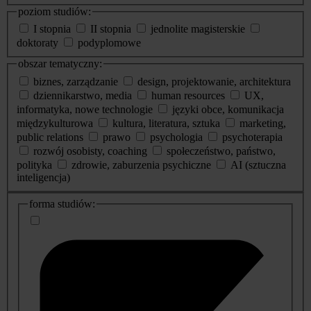
poziom studiów:
I stopnia
II stopnia
jednolite magisterskie
doktoraty
podyplomowe
obszar tematyczny:
biznes, zarządzanie
design, projektowanie, architektura
dziennikarstwo, media
human resources
UX,
informatyka, nowe technologie
języki obce, komunikacja
międzykulturowa
kultura, literatura, sztuka
marketing,
public relations
prawo
psychologia
psychoterapia
rozwój osobisty, coaching
społeczeństwo, państwo,
polityka
zdrowie, zaburzenia psychiczne
AI (sztuczna
inteligencja)
dodatkowe
forma studiów:
informacje
o
studiach