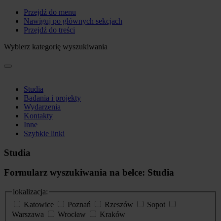
Przejdź do menu
Nawiguj po głównych sekcjach
Przejdź do treści
Wybierz kategorię wyszukiwania
Studia
Badania i projekty
Wydarzenia
Kontakty
Inne
Szybkie linki
Studia
Formularz wyszukiwania na belce: Studia
lokalizacja:
Katowice
Poznań
Rzeszów
Sopot
Warszawa
Wrocław
Kraków