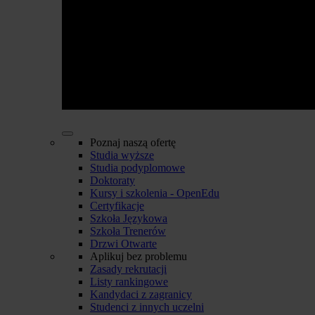
Poznaj naszą ofertę
Studia wyższe
Studia podyplomowe
Doktoraty
Kursy i szkolenia - OpenEdu
Certyfikacje
Szkoła Językowa
Szkoła Trenerów
Drzwi Otwarte
Aplikuj bez problemu
Zasady rekrutacji
Listy rankingowe
Kandydaci z zagranicy
Studenci z innych uczelni