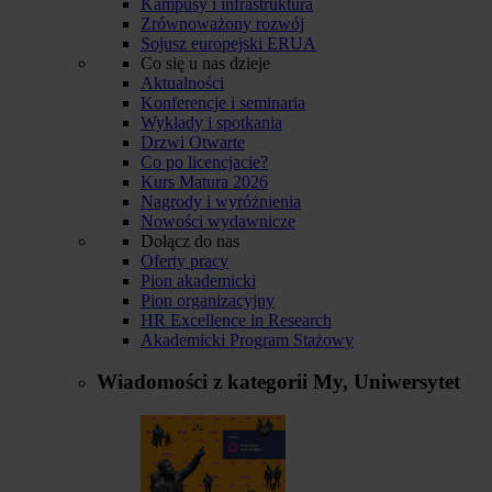
Kampusy i infrastruktura
Zrównoważony rozwój
Sojusz europejski ERUA
Co się u nas dzieje
Aktualności
Konferencje i seminaria
Wykłady i spotkania
Drzwi Otwarte
Co po licencjacie?
Kurs Matura 2026
Nagrody i wyróżnienia
Nowości wydawnicze
Dołącz do nas
Oferty pracy
Pion akademicki
Pion organizacyjny
HR Excellence in Research
Akademicki Program Stażowy
Wiadomości z kategorii
My, Uniwersytet