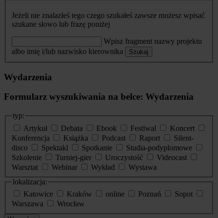
Jeżeli nie znalazłeś tego czego szukałeś zawsze możesz wpisać
szukane słowo lub frazę poniżej
Wpisz fragment nazwy projektu
albo imię i/lub nazwisko kierownika
Szukaj
Wydarzenia
Formularz wyszukiwania na belce: Wydarzenia
typ:
Artykuł
Debata
Ebook
Festiwal
Koncert
Konferencja
Książka
Podcast
Raport
Silent-
disco
Spektakl
Spotkanie
Studia-podyplomowe
Szkolenie
Turniej-gier
Uroczystość
Videocast
Warsztat
Webinar
Wykład
Wystawa
lokalizacja:
Katowice
Kraków
online
Poznań
Sopot
Warszawa
Wrocław