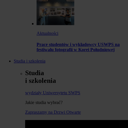
Aktualności
Prace studentów i wykładowcy USWPS na
festiwalu fotografii w Korei Południowej
Studia i szkolenia
Studia
i szkolenia
wydziały Uniwersytetu SWPS
Jakie studia wybrać?
Zapraszamy na Drzwi Otwarte