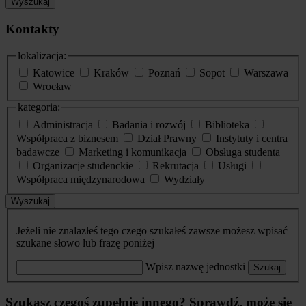
Wyszukaj
Kontakty
lokalizacja:
Katowice
Kraków
Poznań
Sopot
Warszawa
Wrocław
kategoria:
Administracja
Badania i rozwój
Biblioteka
Współpraca z biznesem
Dział Prawny
Instytuty i centra
badawcze
Marketing i komunikacja
Obsługa studenta
Organizacje studenckie
Rekrutacja
Usługi
Współpraca międzynarodowa
Wydziały
Wyszukaj
Jeżeli nie znalazłeś tego czego szukałeś zawsze możesz wpisać
szukane słowo lub frazę poniżej
Wpisz nazwę jednostki
Szukaj
Szukasz czegoś zupełnie innego? Sprawdź, może się