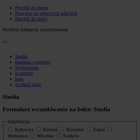
Przejdź do menu
Nawiguj po głównych sekcjach
Przejdź do treści
Wybierz kategorię wyszukiwania
Studia
Badania i projekty
Wydarzenia
Kontakty
Inne
Szybkie linki
Studia
Formularz wyszukiwania na belce: Studia
lokalizacja:
Katowice
Poznań
Rzeszów
Sopot
Warszawa
Wrocław
Kraków