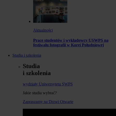
Aktualności
Prace studentów i wykładowcy USWPS na
festiwalu fotografii w Korei Południowej
Studia i szkolenia
Studia
i szkolenia
wydziały Uniwersytetu SWPS
Jakie studia wybrać?
Zapraszamy na Drzwi Otwarte