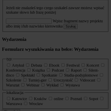
Jeżeli nie znalazłeś tego czego szukałeś zawsze możesz wpisać
szukane słowo lub frazę poniżej
Wpisz fragment nazwy projektu
albo imię i/lub nazwisko kierownika
Szukaj
Wydarzenia
Formularz wyszukiwania na belce: Wydarzenia
typ:
Artykuł
Debata
Ebook
Festiwal
Koncert
Konferencja
Książka
Podcast
Raport
Silent-
disco
Spektakl
Spotkanie
Studia-podyplomowe
Szkolenie
Turniej-gier
Uroczystość
Videocast
Warsztat
Webinar
Wykład
Wystawa
lokalizacja:
Katowice
Kraków
online
Poznań
Sopot
Warszawa
Wrocław