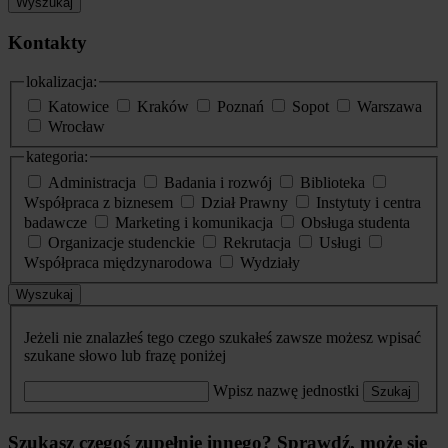
Wyszukaj
Kontakty
lokalizacja:
Katowice
Kraków
Poznań
Sopot
Warszawa
Wrocław
kategoria:
Administracja
Badania i rozwój
Biblioteka
Współpraca z biznesem
Dział Prawny
Instytuty i centra
badawcze
Marketing i komunikacja
Obsługa studenta
Organizacje studenckie
Rekrutacja
Usługi
Współpraca międzynarodowa
Wydziały
Wyszukaj
Jeżeli nie znalazłeś tego czego szukałeś zawsze możesz wpisać
szukane słowo lub frazę poniżej
Wpisz nazwę jednostki
Szukaj
Szukasz czegoś zupełnie innego? Sprawdź, może się