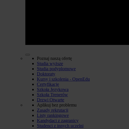
Poznaj naszą ofertę
Studia wyższe
Studia podyplomowe
Doktoraty
Kursy i szkolenia - OpenEdu
Certyfikacje
Szkoła Językowa
Szkoła Trenerów
Drzwi Otwarte
Aplikuj bez problemu
Zasady rekrutacji
Listy rankingowe
Kandydaci z zagranicy
Studenci z innych uczelni