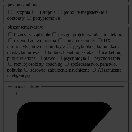
poziom studiów:
I stopnia
II stopnia
jednolite magisterskie
doktoraty
podyplomowe
obszar tematyczny:
biznes, zarządzanie
design, projektowanie, architektura
dziennikarstwo, media
human resources
UX,
informatyka, nowe technologie
języki obce, komunikacja
międzykulturowa
kultura, literatura, sztuka
marketing,
public relations
prawo
psychologia
psychoterapia
rozwój osobisty, coaching
społeczeństwo, państwo,
polityka
zdrowie, zaburzenia psychiczne
AI (sztuczna
inteligencja)
dodatkowe
forma studiów:
informacje
o
studiach