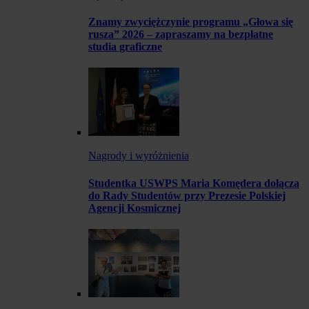
Znamy zwyciężczynie programu „Głowa się
rusza” 2026 – zapraszamy na bezpłatne
studia graficzne
Nagrody i wyróżnienia
Studentka USWPS Maria Komędera dołącza
do Rady Studentów przy Prezesie Polskiej
Agencji Kosmicznej