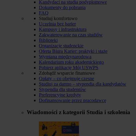
Kandydaci na studia podyplomowe
Dokumenty do pobrania
FAQ
Studiuj komfortowo
Uczelnia bez barier
Kampusy i infrastruktura
Zakwaterowanie na czas studiów
Biblioteki
Organizacje studenckie
Oferta Biura Karier: praktyki i staże
Wymiana międzynarodowa
Kalendarium roku akademickiego
Pobierz aplikację Mój USWPS
Zdobądź wsparcie finansowe
Opłaty – co obejmuje czesne
Studiuj za darmo – stypendia dla kandydatów
Stypendia dla studentów
Preferencyjne kredyty
Dofinansowanie przez pracodawcę
Wiadomości z kategorii
Studia i szkolenia