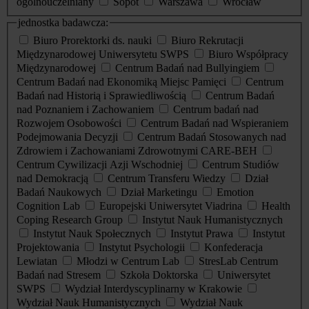
ogólnouczelniany
Sopot
Warszawa
Wrocław
jednostka badawcza:
Biuro Prorektorki ds. nauki
Biuro Rekrutacji
Międzynarodowej Uniwersytetu SWPS
Biuro Współpracy
Międzynarodowej
Centrum Badań nad Bullyingiem
Centrum Badań nad Ekonomiką Miejsc Pamięci
Centrum
Badań nad Historią i Sprawiedliwością
Centrum Badań
nad Poznaniem i Zachowaniem
Centrum badań nad
Rozwojem Osobowości
Centrum Badań nad Wspieraniem
Podejmowania Decyzji
Centrum Badań Stosowanych nad
Zdrowiem i Zachowaniami Zdrowotnymi CARE-BEH
Centrum Cywilizacji Azji Wschodniej
Centrum Studiów
nad Demokracją
Centrum Transferu Wiedzy
Dział
Badań Naukowych
Dział Marketingu
Emotion
Cognition Lab
Europejski Uniwersytet Viadrina
Health
Coping Research Group
Instytut Nauk Humanistycznych
Instytut Nauk Społecznych
Instytut Prawa
Instytut
Projektowania
Instytut Psychologii
Konfederacja
Lewiatan
Młodzi w Centrum Lab
StresLab Centrum
Badań nad Stresem
Szkoła Doktorska
Uniwersytet
SWPS
Wydział Interdyscyplinarny w Krakowie
Wydział Nauk Humanistycznych
Wydział Nauk