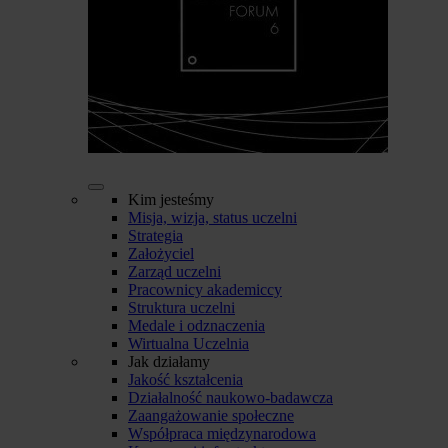
Kim jesteśmy
Misja, wizja, status uczelni
Strategia
Założyciel
Zarząd uczelni
Pracownicy akademiccy
Struktura uczelni
Medale i odznaczenia
Wirtualna Uczelnia
Jak działamy
Jakość kształcenia
Działalność naukowo-badawcza
Zaangażowanie społeczne
Współpraca międzynarodowa