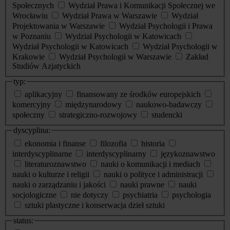
Społecznych
Wydział Prawa i Komunikacji Społecznej we
Wrocławiu
Wydział Prawa w Warszawie
Wydział
Projektowania w Warszawie
Wydział Psychologii i Prawa
w Poznaniu
Wydział Psychologii w Katowicach
Wydział Psychologii w Katowicach
Wydział Psychologii w
Krakowie
Wydział Psychologii w Warszawie
Zakład
Studiów Azjatyckich
typ:
aplikacyjny
finansowany ze środków europejskich
komercyjny
międzynarodowy
naukowo-badawczy
społeczny
strategiczno-rozwojowy
studencki
dyscyplina:
ekonomia i finanse
filozofia
historia
interdyscyplinarne
interdyscyplinarny
językoznawstwo
literaturoznawstwo
nauki o komunikacji i mediach
nauki o kulturze i religii
nauki o polityce i administracji
nauki o zarządzaniu i jakości
nauki prawne
nauki
socjologiczne
nie dotyczy
psychiatria
psychologia
sztuki plastyczne i konserwacja dzieł sztuki
status: