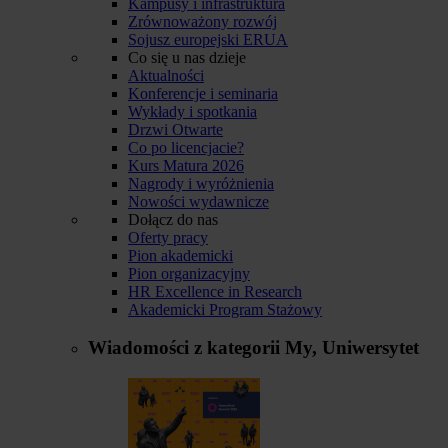
Kampusy i infrastruktura
Zrównoważony rozwój
Sojusz europejski ERUA
Co się u nas dzieje
Aktualności
Konferencje i seminaria
Wykłady i spotkania
Drzwi Otwarte
Co po licencjacie?
Kurs Matura 2026
Nagrody i wyróżnienia
Nowości wydawnicze
Dołącz do nas
Oferty pracy
Pion akademicki
Pion organizacyjny
HR Excellence in Research
Akademicki Program Stażowy
Wiadomości z kategorii
My, Uniwersytet